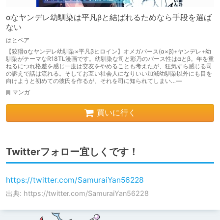
αなヤンデレ幼馴染は平凡βと結ばれるためなら手段を選ば
ない
はとペア
【狡猾αなヤンデレ幼馴染×平凡βヒロイン】オメガバース(α×β)+ヤンデレ+幼
馴染がテーマなR18TL漫画です。幼馴染な司と彩乃のバース性はαとβ。年を重
ねるにつれ格差を感じ一度は交友をやめることも考えたが、狂気すら感じる司
の訴えで話は流れる。そしてお互い社会人になりいい加減幼馴染以外にも目を
向けようと初めての彼氏を作るが、それを司に知られてしまい…―
マンガ
買いに行く
Twitterフォロー宜しくです！
https://twitter.com/SamuraiYan56228
出典: https://twitter.com/SamuraiYan56228