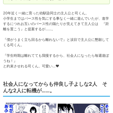
20年近く一緒に育った幼馴染同士の主人公と司くん。

小学生まではバース性を気にする事なく一緒に遊んでいたが、進学
するにつれお互いのバース性の隔たりが見えてきて主人公は　『距
離を置こう』と提案するが……。

『僕がうまく立ち回るから離れないで』と涙目で主人公に懇願して
くる司くん。

『学生時期は離れてても我慢するから、社会人になったら毎週遊ぼ
うね！』

と約束させれる司くん。可愛い…❤️
社会人になってからも仲良し子よしな2人 そ
んな2人に転機が……。