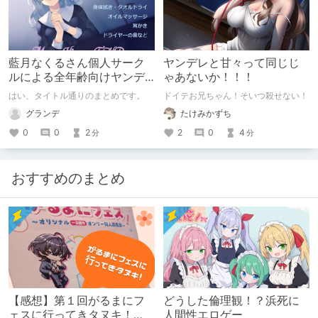
藍月なくるさん個人サーク
ヤンデレと甘々って同じじ
ルによる全年齢向けヤンデ
ゃあないか！！！
レ音声作品紹介
はい、タイトル通りのまとめです。
ドイテお兄ちゃん！そいつ殺せない！
グランデ
たけみかずち
0
0
2
2
0
4
分
分
おすすめのまとめ
【感想】第１回がるまにフ
どうした倫理観！？浜死に
ェスに行ってきタヌキ！
人間性エロゲー