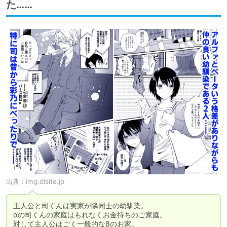
た……
出典：
img.dlsite.jp
主人公と司くんは実家が隣同士の幼馴染。

αの司くんの家庭はもれなくお金持ちのご家庭。

対して主人公はごく一般的なβのお家。