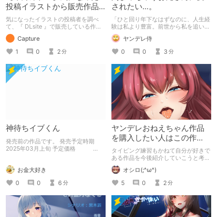
投稿イラストから販売作品
されたい…。
を探し始める【DLsite】
気になったイラストの投稿者を調べ
「ひと回り年下なはずなのに、人生経
て、『 DLsite 』で販売している作品
験は私より豊富。前世から私を追い求
を紹介する記事です。 投稿者：木鈴
めてやってきたヤンデレ半妖男子？に
Capture
ヤンデレ侍
カケル サークル：木鈴亭 紹介作品：
愛され生活。」 神様を脅迫してまで
病愛説話～ヤンデレ総集編本～
主人公の元に転生して来た元蛇の妖
1
0
2
0
0
3
分
分
怪？だった蛇森 蓮くん。主人公に会
いたいという呪い(まじない)をかけな
がら主人公を探す蓮くんはついに愛す
る主人公に出会う。主人公はブラック
企業に勤めていたが倒産。実家に戻る
が母から婚期について愚痴を言われる
日々。結婚についての話をしたくない
主人公は、小さい頃に怪我した蛇を助
けた近所の古い祠で休んでいると…。
神待ちイブくん
ヤンデレおねえちゃん作品
を購入したい人はこの作
発売前の作品です。 発売予定時期
品！
2025年03月上旬 予定価格
タイピング練習もかねて自分が好きで
1,650円
ある作品を今後紹介していこうと考え
ています。
お金大好き
オシロ(;^ω^)
0
0
6
5
0
2
分
分