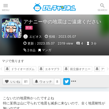
DLチャンネル
MENU
SEARCH
アナニー中の地震はご遠慮ください
エビオス
投稿：2023.05.07
更新：2023.05.07
2319 view
4
3
分
マンガ
2
作品
マジで焦ります
ドライオーガズム
エネマグラ
前立腺オナニー
アナ
いいね
81
ウォッチ
8
こないだの地震怖かったですよね

特に某県は山に守られて地震も滅多に来ないので、全く地震耐性が
無いのです