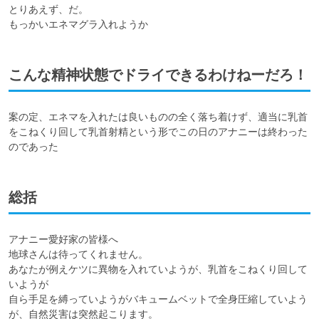
とりあえず、だ。

もっかいエネマグラ入れようか
こんな精神状態でドライできるわけねーだろ！
案の定、エネマを入れたは良いものの全く落ち着けず、適当に乳首
をこねくり回して乳首射精という形でこの日のアナニーは終わった
のであった
総括
アナニー愛好家の皆様へ

地球さんは待ってくれません。

あなたが例えケツに異物を入れていようが、乳首をこねくり回して
いようが

自ら手足を縛っていようがバキュームベットで全身圧縮していよう
が、自然災害は突然起こります。
