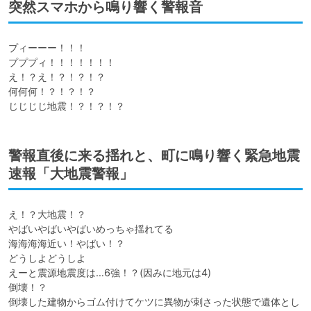
突然スマホから鳴り響く警報音
プィーーー！！！

プププィ！！！！！！！

え！？え！？！？！？

何何何！？！？！？

じじじじ地震！？！？！？
警報直後に来る揺れと、町に鳴り響く緊急地震
速報「大地震警報」
え！？大地震！？

やばいやばいやばいめっちゃ揺れてる

海海海海近い！やばい！？

どうしよどうしよ

えーと震源地震度は…6強！？(因みに地元は4)

倒壊！？

倒壊した建物からゴム付けてケツに異物が刺さった状態で遺体とし