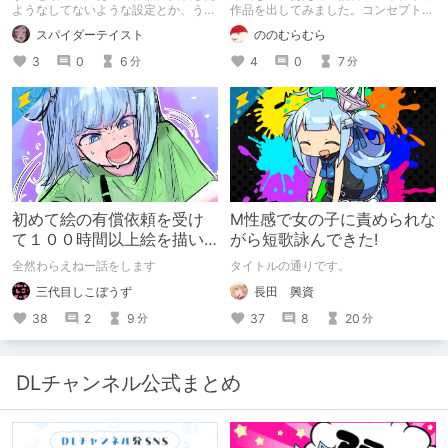
コンセプトを思い出そう～
ようなしてないような設定とか、うち
作品を出してみました。コンセプト通
のヒロイン達の名づけの法則とかを頭
りのものは作れたのですが、肝心の売
スパイダーテイスト
ののむらむら
の中の映●研の金●さんに「そこにあ
上がね……
っちゃいけねえんだよ」といわれたの
3
0
6
4
0
7
分
分
でとりあえず垂れ流します。
初めて絵の有償依頼を受け
M性感で女の子に責められな
て１００時間以上絵を描い
がら短歌詠んできた!
た話
全然わらえねー話をします
タイトルの通りです。
三代目しこぼうず
長田 興資
38
2
9
37
8
20
分
分
DLチャンネル公式まとめ