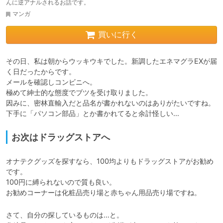
んに逆アナルされるお話です。
マンガ
買いに行く
その日、私は朝からウッキウキでした。新調したエネマグラEXが届
く日だったからです。

メールを確認しコンビニへ。

極めて紳士的な態度でブツを受け取りました。

因みに、密林直輸入だと品名が書かれないのはありがたいですね。

下手に「パソコン部品」とか書かれてると余計怪しい…
お次はドラッグストアへ
オナテクグッズを探すなら、100均よりもドラッグストアがお勧め
です。

100円に縛られないので質も良い。

お勧めコーナーは化粧品売り場と赤ちゃん用品売り場ですね。
さて、自分の探しているものは…と。
