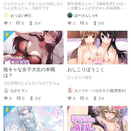
人誌の紹介【エコギ】
ふぱふで強制的に幸せイキ
エコギさんの「引きこもりの姉にちん
暗中模索さんの『【催眠音声】わる～
♡
ちんが生えたら」の紹介です
い淫魔ちゃんの甘やかし幸福調教～ナ
デナデ&ハグで強制幸せイキ～』をレ
おっぱい紳士
ぼーけんしゃK
ビューしました。
1
0
3
2
0
5
分
分
陰キャな女子大生の本職
おしこりほうこく
は？
ひっそりと報告
人は見掛けによらないものですなぁ
エンリケ・ベルナルド(延里啓介)
ながとマン
5
0
2
0
0
5
分
分