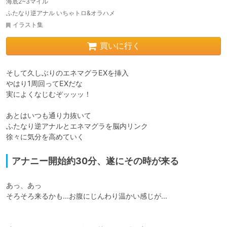
海底2~3マイル
ふたなり逆アナル いちゃトロ&オラハメ
イラスト集
買いに行く
そして久しぶりのエネマグラEXを挿入

やはり1周回ってEXだな

実によくなじむぞッッッ！

あとはいつも通り力抜いて

ふたなり逆アナルとエネマグラを脳内リンク

徐々に気分を高めていく
アナニー開始約30分、遂にその時が来る
あっ、あっ

そろそろ来るかも…お腹にじんわり温かい感じが…