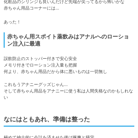
化粧品のシリンジも良いんだけど先端が尖ってるから怖いかな

赤ちゃん用品コーナーには…
あった！
赤ちゃん用スポイト薬飲みはアナルへのローショ
ン注入に最適
誤飲防止のストッパー付きで安心安全

メモリ付きでローション注入量も把握

何より、赤ちゃん用品だから体に悪いものは一切無し

これもうアナニーグッズじゃん…

そして赤ちゃん用品をアナニーに使う私は人間失格なのかもしれな
い
なにはともあれ、準備は整った
極めて紳士的に会計を済ませた後は颯爽と帰宅
