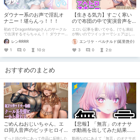
ダウナー系のお声で淫乱オ
【生きる気力】すごく寒い
ナニー！堪らんっ！！！
ので布団の中で実演音声を
聴きながらシコった
初めてDragonMangoさんのサークル
エロい記事を書いてやる。(でも凍結
で出演するそらちゃん！！ ダウナー
が怖いのでツイッターでシェアはしな
系のピュアな女の子が淫乱オナニーし
い) めぇ。 今日はとても寒かったの
レンRRRR
エンリケ・ベルナルド(延里啓介)
てくださる実演オナニーです！！
で、布団の中で君の作品を聴きながら
シコシコしたよ。
1
0
10
3
0
2
分
分
おすすめのまとめ
ごめんねおじいちゃん、エ
【悲報】「無言」のオナサ
ロ同人音声のビッチヒロイ
ポ動画を出してみた結果……
ンに名前使って～過去作品
ずっと頭の中にあって作品に反映した
動画なのにあえて「無言」のオナサポ