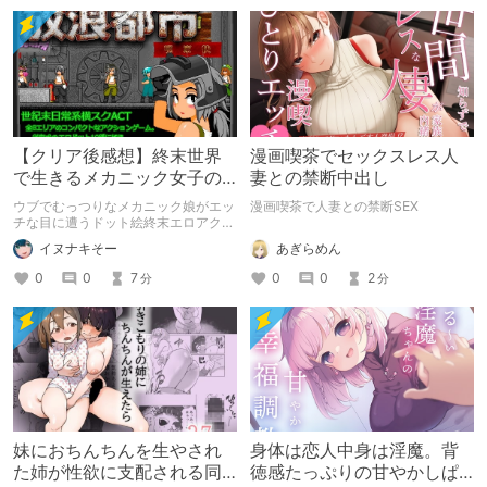
【クリア後感想】終末世界
漫画喫茶でセックスレス人
で生きるメカニック女子の
妻との禁断中出し
エッチな日常を楽しめる良
ウブでむっつりなメカニック娘がエッ
漫画喫茶で人妻との禁断SEX
ゲー！【放浪都市】
チな目に遭うドット絵終末エロアクシ
ョン！
あぎらめん
イヌナキそー
0
0
2
0
0
7
分
分
妹におちんちんを生やされ
身体は恋人中身は淫魔。背
た姉が性欲に支配される同
徳感たっぷりの甘やかしぱ