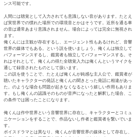
ンス可能です。

人間には聴覚として入力されても意識しない音があります。たとえ
ば実世界での慣れた場所での環境音とかはそうです。近所を通る車
の音は通常あまり意識されません。場合によっては完全に無視され
ます。

俺くんには主観が存在するし、エージェント性もあるけれど、音響
世界の媒体でもある。という説を使いましょう。俺くんは独立して
パフォーマンスするし、鑑賞者も独立してパフォーマンスする。そ
れはそれとして、俺くんの得た全聴覚入力は俺くんというマイクを
通して録音されたものとして扱います。

この説を使うことで、たとえば俺くんが鈍感な主人公で、鑑賞者が
聴いたキャラクターの発話と俺くんの聞きとった発話に相違があっ
た。のような場合も問題が起きなくなるという嬉しい作用もありま
す。もし俺くんの認識そのものが音声になったと解釈した場合、こ
の条件では困ったことになります。

俺くんは作中世界という音響世界に存在し、キャラクターとコミュ
ニケーションをすることで、作品ないし作者と鑑賞者を繋いでいま
す。

ボイスドラマとは異なり、俺くんが音響世界の媒体として存在し、