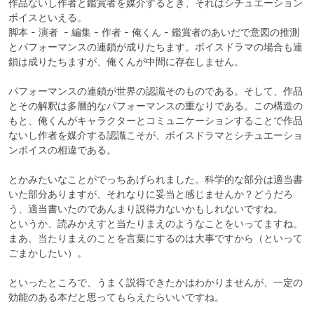
作品ないし作者と鑑賞者を媒介するとき、それはシチュエーション
ボイスといえる。

脚本 - 演者  - 編集 - 作者 - 俺くん - 鑑賞者のあいだで意図の推測
とパフォーマンスの連鎖が成りたちます。ボイスドラマの場合も連
鎖は成りたちますが、俺くんが中間に存在しません。

パフォーマンスの連鎖が世界の認識そのものである。そして、作品
とその解釈は多層的なパフォーマンスの重なりである。この構造の
もと、俺くんがキャラクターとコミュニケーションすることで作品
ないし作者を媒介する認識こそが、ボイスドラマとシチュエーショ
ンボイスの相違である。

とかみたいなことがでっちあげられました。科学的な部分は適当書
いた部分ありますが、それなりに妥当と感じませんか？どうだろ
う、適当書いたのであんまり説得力ないかもしれないですね。

というか、読みかえすと当たりまえのようなことをいってますね。
まあ、当たりまえのことを言葉にするのは大事ですから（といって
ごまかしたい）。

といったところで、うまく説得できたかはわかりませんが、一定の
効能のある本だと思ってもらえたらいいですね。