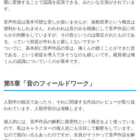
囲に変換することで認識を拡張できる、みたいな主張がされていま
す。

音声作品は基本可聴な音しか扱いませんが、振動世界という概念は
便利かもしれません。われわれは音のみを根拠にして音声作品に何
らかの判断をしていますが、その音というのは限定されたものであ
る。っていう前提が作れると嬉しくないですか？

ついでに、基本的に音声作品の音は、俺くんの聴くことができた音
である、という前提を導入できそうなのも嬉しいです。鑑賞者は俺
くんの認識についていくのが基本です。
第5章「音のフィールドワーク」
人類学の観点であったり、それに関連する作品のレビューが取り扱
われています。人類学部分は省略します。

個人的には、音声作品の解釈に親密性という概念をよく使っている
ので、私はキャラクターの個人史にも注目して解釈をしています。
なので面白い点もあったのですが、全員がそうやって音声作品を解