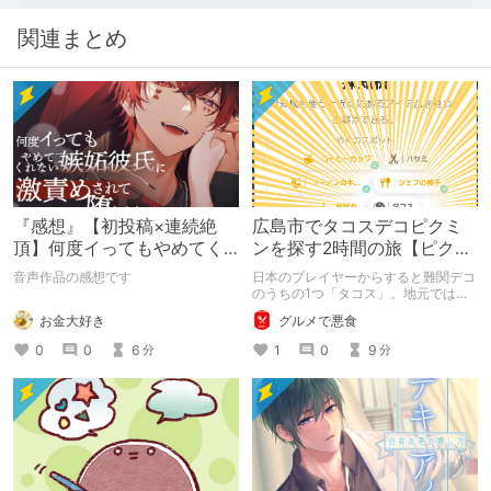
関連まとめ
『感想』【初投稿×連続絶
広島市でタコスデコピクミ
頂】何度イってもやめてく
ンを探す2時間の旅【ピクミ
れない嫉妬彼氏に激責めさ
ンブルーム / Pikmin
音声作品の感想です
日本のプレイヤーからすると難関デコ
れて堕とされる。
Bloom】
のうちの1つ「タコス」。地元では見
つけられなかった男が広島で探す旅を
お金大好き
グルメで悪食
お送りします。ねくすと5月のテーマ
「お出かけの記録」。
0
0
6
1
0
9
分
分