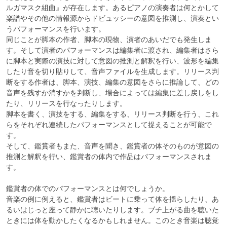
ルガマスク組曲』が存在します。あるピアノの演奏者は何とかして
楽譜やその他の情報源からドビュッシーの意図を推測し、演奏とい
うパフォーマンスを行います。

同じことが脚本の作者、脚本の現物、演者のあいだでも発生しま
す。そして演者のパフォーマンスは編集者に渡され、編集者はさら
に脚本と実際の演技に対して意図の推測と解釈を行い、波形を編集
したり音を切り貼りして、音声ファイルを生成します。リリース判
断をする作者は、脚本、演技、編集の意図をさらに推論して、どの
音声を残すか消すかを判断し、場合によっては編集に差し戻しをし
たり、リリースを行なったりします。

脚本を書く、演技をする、編集をする、リリース判断を行う、これ
らをそれぞれ連続したパフォーマンスとして捉えることが可能で
す。

そして、鑑賞者もまた、音声を聞き、鑑賞者の体そのものが意図の
推測と解釈を行い、鑑賞者の体内で作品はパフォーマンスされま
す。

鑑賞者の体でのパフォーマンスとは何でしょうか。

音楽の例に例えると、鑑賞者はビートに乗って体を揺らしたり、あ
るいはじっと座って静かに聴いたりします。ブチ上がる曲を聴いた
ときには体を動かしたくなるかもしれません。このとき音楽は聴覚