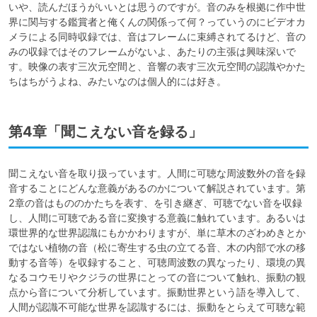
いや、読んだほうがいいとは思うのですが。音のみを根拠に作中世
界に関与する鑑賞者と俺くんの関係って何？っていうのにビデオカ
メラによる同時収録では、音はフレームに束縛されてるけど、音の
みの収録ではそのフレームがないよ、あたりの主張は興味深いで
す。映像の表す三次元空間と、音響の表す三次元空間の認識やかた
ちはちがうよね、みたいなのは個人的には好き。
第4章「聞こえない音を録る」
聞こえない音を取り扱っています。人間に可聴な周波数外の音を録
音することにどんな意義があるのかについて解説されています。第
2章の音はもののかたちを表す、を引き継ぎ、可聴でない音を収録
し、人間に可聴である音に変換する意義に触れています。あるいは
環世界的な世界認識にもかかわりますが、単に草木のざわめきとか
ではない植物の音（松に寄生する虫の立てる音、木の内部で水の移
動する音等）を収録すること、可聴周波数の異なったり、環境の異
なるコウモリやクジラの世界にとっての音について触れ、振動の観
点から音について分析しています。振動世界という語を導入して、
人間が認識不可能な世界を認識するには、振動をとらえて可聴な範