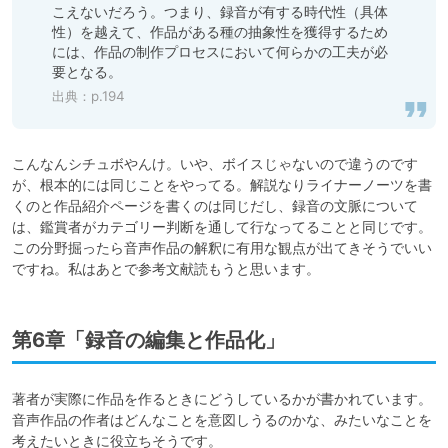
こえないだろう。つまり、録音が有する時代性（具体
性）を越えて、作品がある種の抽象性を獲得するため
には、作品の制作プロセスにおいて何らかの工夫が必
要となる。
出典：p.194
こんなんシチュボやんけ。いや、ボイスじゃないので違うのです
が、根本的には同じことをやってる。解説なりライナーノーツを書
くのと作品紹介ページを書くのは同じだし、録音の文脈について
は、鑑賞者がカテゴリー判断を通して行なってることと同じです。

この分野掘ったら音声作品の解釈に有用な観点が出てきそうでいい
ですね。私はあとで参考文献読もうと思います。
第6章「録音の編集と作品化」
著者が実際に作品を作るときにどうしているかが書かれています。
音声作品の作者はどんなことを意図しうるのかな、みたいなことを
考えたいときに役立ちそうです。
