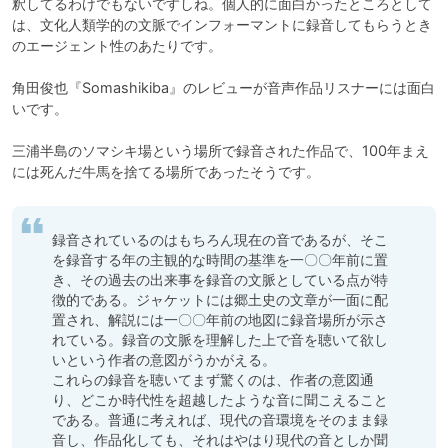
釈してるわけでもないですしね。個人的に面白かったところとして
は、文化人類学的の文脈でインフォーマントに録音してもらうとき
のエージェント性のあたりです。

角田俊也『Somashikiba』のレビューが音声作品リスナーには面白
いです。

三浦半島のソマシキ場という場所で録音された作品で、100年まえ
には死んだ牛馬を捨てる場所であったそうです。
録音されているのはもちろん現在の音であるが、そこ
を録音する年の主観的な時間の基準を一〇〇年前に置
き、その過去の出来事を録音の文脈としている点が特
徴的である。ジャケットには郷土史の文章が一面に配
置され、解説には一〇〇年前の地図に録音場所が示さ
れている。録音の文脈を理解した上で音を聴いて欲し
いという作者の意図がうかがえる。

これらの録音を聴いてまず驚くのは、作者の意図通
り、どこか時代性を超越したような音に聞こえること
である。普通に考えれば、現代の音環境をそのまま録
音し、作品化しても、それはやはり現代の音としか聞