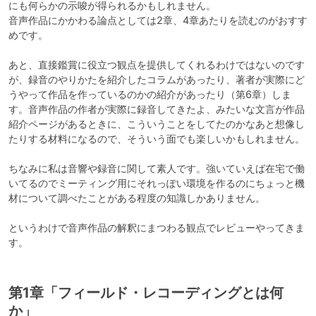
にも何らかの示唆が得られるかもしれません。

音声作品にかかわる論点としては2章、4章あたりを読むのがおすす
めです。

あと、直接鑑賞に役立つ観点を提供してくれるわけではないのです
が、録音のやりかたを紹介したコラムがあったり、著者が実際にど
うやって作品を作っているのかの紹介があったり（第6章）しま
す。音声作品の作者が実際に録音してきたよ、みたいな文言が作品
紹介ページがあるときに、こういうことをしてたのかなあと想像し
たりする材料になるので、そういう面でも楽しいかもしれません。

ちなみに私は音響や録音に関して素人です。強いていえば在宅で働
いてるのでミーティング用にそれっぽい環境を作るのにちょっと機
材について調べたことがある程度の知識しかありません。

というわけで音声作品の解釈にまつわる観点でレビューやってきま
す。
第1章「フィールド・レコーディングとは何
か」