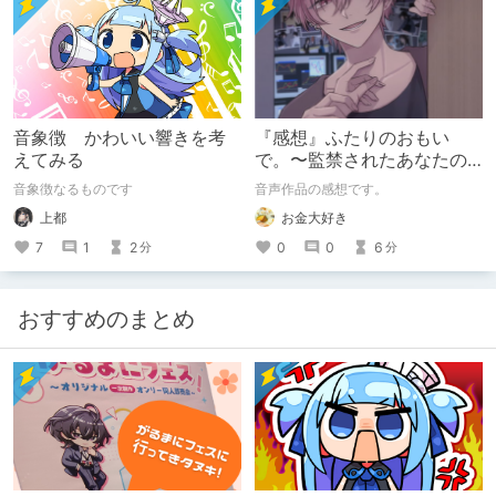
音象徴 かわいい響きを考
『感想』ふたりのおもい
えてみる
で。〜監禁されたあなたの
末路〜【がるまに限定特典
音象徴なるものです
音声作品の感想です。
付き】
上都
お金大好き
7
1
2
0
0
6
分
分
おすすめのまとめ