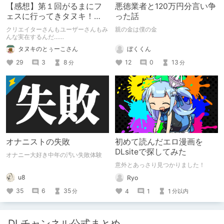
【感想】第１回がるまにフ
悪徳業者と120万円分言い争
ェスに行ってきタヌキ！
った話
【レポ】
クリエイターさんもユーザーさんもみ
親の金は僕の金
んな実在するんだ……
ぼくくん
タヌキのとぅーこさん
12
0
13
29
3
8
分
分
オナニストの失敗
初めて読んだエロ漫画を
DLsiteで探してみた
オナニー大好き中年の汚い失敗体験
意外とあっさり見つかりました！
u8
Ryo
35
6
35
4
1
1
分
分以内
DLチャンネル公式まとめ