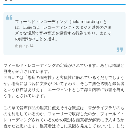
フィールド・レコーディング（field recording）と
は、広義には、レコーディング・スタジオ以外のさま
ざまな場所で音や音楽を録音する行為であり、またそ
の録音物のことを指す。
出典：p.14
フィールド・レコーディングの定義がされています。あとは概説と
歴史が紹介されています。

面白いのは「場所の固有性」と客観性に触れているくだりでしょう
か。場所にはつねに文脈がついてまわり、そして無色透明な録音者
という存在はありえず、エージェントとして録音内容に影響を与え
うる。とされています。

この章で音声作品の鑑賞に使えそうな観点は、音がライブラリのも
のを利用しているのか、フォーリーで収録したのか、フィールド・
レコーディングされているのかの識別を鑑賞者が解釈に導入するか
否かだと思います。鑑賞者はそこに意図を発見してもいいし、しな