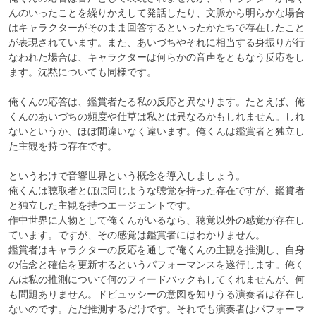
んのいったことを繰りかえして発話したり、文脈から明らかな場合
はキャラクターがそのまま回答するといったかたちで存在したこと
が表現されています。また、あいづちやそれに相当する身振りが行
なわれた場合は、キャラクターは何らかの音声をともなう反応をし
ます。沈黙についても同様です。

俺くんの応答は、鑑賞者たる私の反応と異なります。たとえば、俺
くんのあいづちの頻度や仕草は私とは異なるかもしれません。しれ
ないというか、ほぼ間違いなく違います。俺くんは鑑賞者と独立し
た主観を持つ存在です。

というわけで音響世界という概念を導入しましょう。

俺くんは聴取者とほぼ同じような聴覚を持った存在ですが、鑑賞者
と独立した主観を持つエージェントです。

作中世界に人物として俺くんがいるなら、聴覚以外の感覚が存在し
ています。ですが、その感覚は鑑賞者にはわかりません。

鑑賞者はキャラクターの反応を通して俺くんの主観を推測し、自身
の信念と確信を更新するというパフォーマンスを遂行します。俺く
んは私の推測について何のフィードバックもしてくれませんが、何
も問題ありません。ドビュッシーの意図を知りうる演奏者は存在し
ないのです。ただ推測するだけです。それでも演奏者はパフォーマ