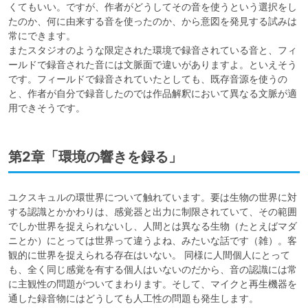
くてもいい。ですが、作者がどうしてその音を使うという選択をし
たのか、何に由来する音を使ったのか、から意図を発見する試みは
常にできます。 

またスタジオのような限定された環境で録音されている音と、フィ
ールドで録音された音には文脈面で違いがありますよ。といえそう
です。フィールドで録音されていたとしても、既存音源を使うの
と、作者が自分で録音したのでは作品解釈において異なる文脈が適
用できそうです。
第2章「環境の響きを録る」
ユクスキュルの環世界について触れています。要は生物の世界に対
する認識とかかわりは、感覚器と出力に制限されていて、その範囲
でしか世界を捉えられないし、人間とは異なる生物（たとえばマダ
ニとか）にとっては世界って違うよね、みたいな話です（雑）。客
観的に世界を捉えられる存在はいない。 同様に人間個人にとって
も、全く同じ感覚を有する個人はいないのだから、音の認識には常
に主観性の問題がついてまわります。そして、マイクと再生機器を
通した録音物にはどうしても人工性の問題も発生します。
