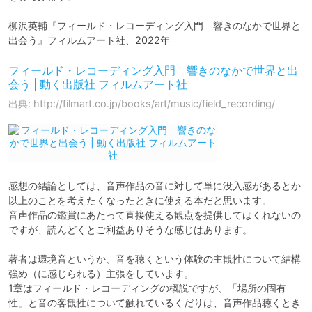
柳沢英輔『フィールド・レコーディング入門　響きのなかで世界と
出会う』フィルムアート社、2022年
フィールド・レコーディング入門 響きのなかで世界と出
会う | 動く出版社 フィルムアート社
出典: http://filmart.co.jp/books/art/music/field_recording/
感想の結論としては、音声作品の音に対して単に没入感があるとか
以上のことを考えたくなったときに使える本だと思います。

音声作品の鑑賞にあたって直接使える観点を提供してはくれないの
ですが、読んどくとご利益ありそうな感じはあります。

著者は環境音というか、音を聴くという体験の主観性について結構
強め（に感じられる）主張をしています。

1章はフィールド・レコーディングの概説ですが、「場所の固有
性」と音の客観性について触れているくだりは、音声作品聴くとき