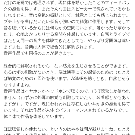
だけの感覚では処理されず、現に体を動かしたことのフィードバッ
クの感覚を得ます。またそんな曲はスピーカーで流されているかも
しれません。音は空気の振動として、触覚としても感じられます。
ブチ上がる曲はだいたい低音が強いので触覚に作用します。そして
音を聴いているからには何らかの空間にいます。暑かったり寒かっ
たり、心地よかったりする空間を体感しています。自宅とライブで
はたとえ同一の音声を体験できたとしても、やっぱり雰囲気は違い
ますよね。音楽は人体で総合的に解釈されます。 

音声作品でも同様のことが起きます。

総合的に解釈されるから、ない感覚を生じさせることができます。
あるはずの刺激がないとき、脳は勝手にその感覚のための（たとえ
ば触覚のための）回路を使います。ASMRを聴くとき、自然とそう
なりますよね。

音声作品はイヤホンかヘッドホンで聴くので、ほぼ聴覚しか使われ
ません（わずかに外耳の触覚も刺激していたり、装着感とかもあり
ますが）。ですが、現にわれわれは存在しない耳かきの感覚を得て
います。それは作品が人体でパフォーマンスされているからです。
体全体で作品を体感しています。

ほぼ聴覚しか使わない、というのはやや疑問が残りますね。たとえ