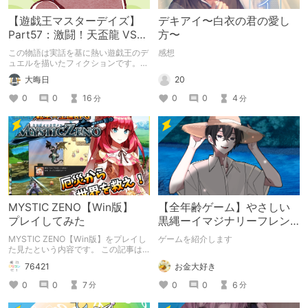
【遊戯王マスターデイズ】
デキアイ〜白衣の君の愛し
Part57：激闘！天盃龍 VS
方〜
千年D【架空デュエル】
この物語は実話を基に熱い遊戯王のデ
感想
ュエルを描いたフィクションです。
（自分用メモ：2025-05-14）
20
大晦日
0
0
4
0
0
16
分
分
MYSTIC ZENO【Win版】
【全年齢ゲーム】やさしい
プレイしてみた
黒縄ーイマジナリーフレン
ドの「彼」と過ごすおぼん
MYSTIC ZENO【Win版】をプレイし
ゲームを紹介します
やすみー
た見たという内容です。 この記事は
通常のクリエイターズ記事です。
お金大好き
76421
0
0
6
0
0
7
分
分