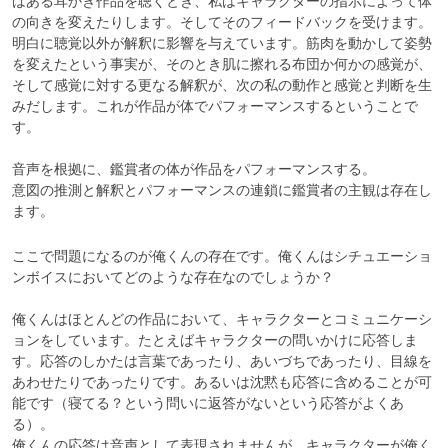
ばある耳かき作品を聴くとき、私はキャラクターの指示によって体
の向きを変えたりします。そしてそのフィードバックを受けます。
明白に聴覚以外が解釈に影響を与えています。筋肉を動かして姿勢
を変えたという事実が、そのとき肌に擦れる布団か何かの感覚が、
そして感覚に対する更なる解釈が、次の私の動作と感覚と判断を生
みだします。これが作品が体でパフォーマンスするということで
す。

音声を根拠に、鑑賞者の体が作品をパフォーマンスする。

意図の推測と解釈とパフォーマンスの連鎖に鑑賞者の主観は存在し
ます。
ここで問題になるのが俺くんの存在です。俺くんはシチュエーショ
ンボイスにおいてどのような存在なのでしょうか？

俺くんはほとんどの作品において、キャラクターとコミュニケーシ
ョンをしています。たとえばキャラクターの問いかけに応答しま
す。応答のしかたは言葉であったり、あいづちであったり、目線を
あわせたりであったりです。あるいは沈黙も応答に含めることが可
能です（寝てる？という問いに返答がないという応答がよくあ
る）。

俺くんの応答は音声として表現されませんが、キャラクターが俺く