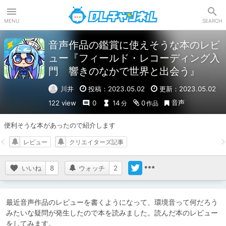
DLチャンネル
MENU
SEARCH
音声作品の鑑賞に使えそうな本のレビ
ュー『フィールド・レコーディング入
門 響きのなかで世界と出会う』
川井
投稿：2023.05.02
更新：2023.05.02
音声
122 view
0
14
0
分
作品
便利そうな本があったので紹介します
レビュー
クリエイターズ記事
いいね
8
ウォッチ
2
最近音声作品のレビューを書くようになって、環境音って何だろう
みたいな疑問が発生したので本を読みました。読んだ本のレビュー
をしてみます。
