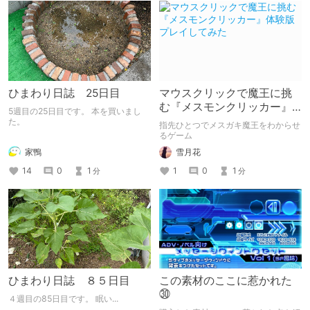
ひまわり日誌 25日目
マウスクリックで魔王に挑
む『メスモンクリッカー』
5週目の25日目です。 本を買いまし
体験版プレイしてみた
た。
指先ひとつでメスガキ魔王をわからせ
るゲーム
家鴨
雪月花
14
0
1
1
0
1
分
分
ひまわり日誌 ８５日目
この素材のここに惹かれた
㉚
４週目の85日目です。 眠い...