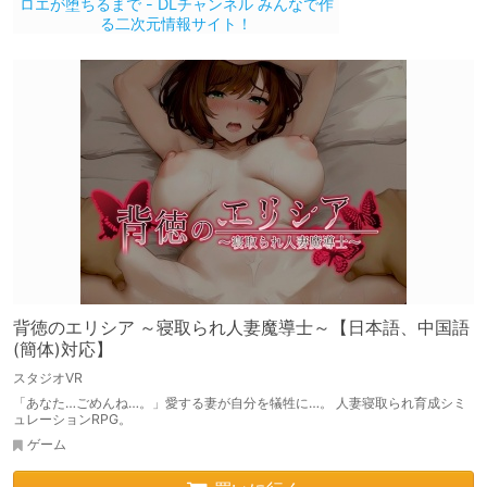
背徳のエリシア ～寝取られ人妻魔導士～【日本語、中国語
(簡体)対応】
スタジオVR
「あなた…ごめんね…。」愛する妻が自分を犠牲に…。 人妻寝取られ育成シミ
ュレーションRPG。
ゲーム