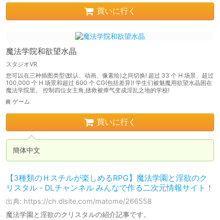
買いに行く
魔法学院和欲望水晶
スタジオVR
您可以在三种插图类型(默认、动画、像素绘)之间切换! 超过 33 个 H 场景、超过
100,000 个 H 场景和超过 600 个 CG(包括差异)! 学生们被魅魔用欲望水晶困在
魔法学院里。 控制四位女主角,拯救被瘴气变成淫乱之地的学校!
ゲーム
買いに行く
簡体中文
【3種類のＨスチルが楽しめるRPG】魔法学園と淫欲のク
リスタル - DLチャンネル みんなで作る二次元情報サイト！
出典: https://ch.dlsite.com/matome/266558
魔法学園と淫欲のクリスタルの紹介記事です。