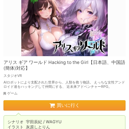
アリス ギア ワールド Hacking to the Girl【日本語、中国語
(簡体)対応】
スタジオVR
AIロボットにより支配された世界から、人類を救う物語。 えっちな女性アンド
ロイド達をハッキングして仲間にする、 近未来アドベンチャーRPG。
ゲーム
買いに行く
シナリオ	宇田辰紀 / WAGYU

イラスト	灰原しとりん
