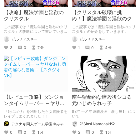
【攻略】魔法学園と淫欲の
【クリスタル破壊に挑
クリスタル
め！】魔法学園と淫欲のク
リスタル
この記事では「魔法学園と淫欲のクリ
この記事では「魔法学園と淫欲のクリ
スタル」の攻略について書いていきま
スタル」の紹介をしていきます。
す。
ピルサドスキー
ピルサドスキー
3
0
7
1
0
4
分
分
【レビュー攻略】ダンジョ
南斗聖拳的な暗殺後シコる
ンタイムリーパー ～ヤりな
元いじめられっ子
おし勇者の淫らな冒険～
『死に戻り』を利用したら女冒険者を
98年～01年連載漫画「殺し屋1」につ
【スタジオVR】
レイプしまくれました！！
いて
アクナキ同人ゲーム学園＠みゃたろー
♡Sinsi Namonaki♡
0
0
1
2
0
1
分
分