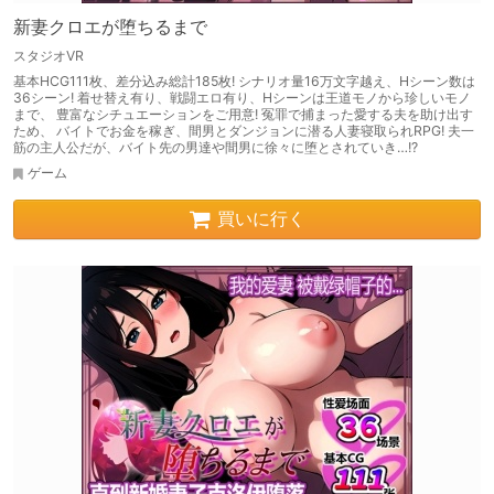
新妻クロエが堕ちるまで
スタジオVR
基本HCG111枚、差分込み総計185枚! シナリオ量16万文字越え、Hシーン数は
36シーン! 着せ替え有り、戦闘エロ有り、Hシーンは王道モノから珍しいモノ
まで、 豊富なシチュエーションをご用意! 冤罪で捕まった愛する夫を助け出す
ため、 バイトでお金を稼ぎ、間男とダンジョンに潜る人妻寝取られRPG! 夫一
筋の主人公だが、バイト先の男達や間男に徐々に堕とされていき…!?
ゲーム
買いに行く