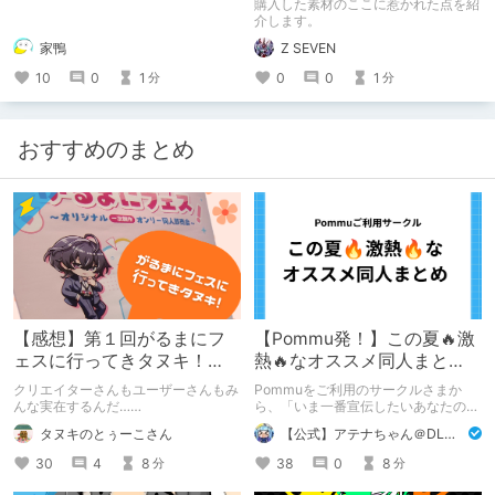
購入した素材のここに惹かれた点を紹
介します。
家鴨
Z SEVEN
10
0
1
0
0
1
分
分
おすすめのまとめ
【感想】第１回がるまにフ
【Pommu発！】この夏🔥激
ェスに行ってきタヌキ！
熱🔥なオススメ同人まと
【レポ】
め！ その1
クリエイターさんもユーザーさんもみ
Pommuをご利用のサークルさまか
んな実在するんだ……
ら、「いま一番宣伝したいあなたの
DLsite作品」を募りました！ この夏
タヌキのとぅーこさん
【公式】アテナちゃん＠DLチャンネル
🔥激熱🔥な作品ばかり！あなたがまだ
出会っていない、運命の作品が見つか
30
4
8
38
0
8
分
分
るかも！