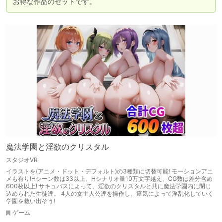
お得な作品のセットです。
魔法学園と淫欲のクリスタル
スタジオVR
イラストを(アニメ・ドット・デフォルト)の3種類に切替可能! モーションアニ
メも有り!Hシーン数は33以上、Hシナリオ量10万文字越え、CG数は差分含め
600枚以上! サキュバスによって、淫欲のクリスタルと共に魔法学園内に閉じ
込められた生徒達。 4人の女主人公達を操作し、瘴気によって淫乱化していく
学園を救い出そう!
ゲーム