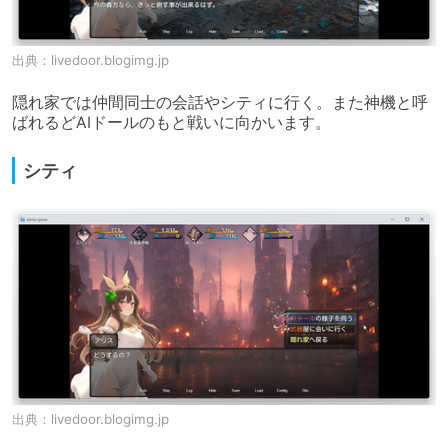
出典：
livedoor.blogimg.jp
隠れ家では仲間同士の会話やシティに行く。また神機と呼
ばれるどAIドールのもと戦いに向かいます。
シティ
出典：
livedoor.blogimg.jp