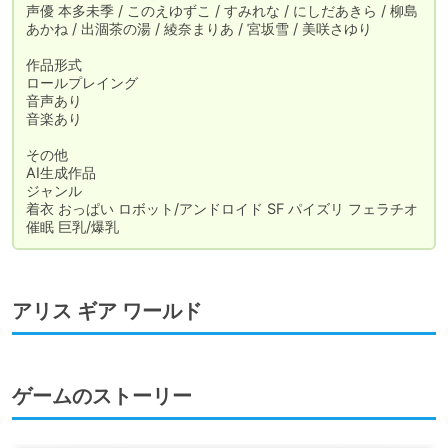
声優	本多未季 / このえゆずこ / すみれな / にしだあきら / 柳島
あかね / 出涸茶の湯 / 綾奈まりあ / 宮坂雪 / 美咲さゆり

作品形式	

ロールプレイング

音声あり

音楽あり

その他	

AI生成作品

ジャンル	

着衣 おっぱい ロボット/アンドロイド SF パイズリ フェラチオ 
催眠 巨乳/爆乳
アリス ギア ワールド
ゲームのストーリー