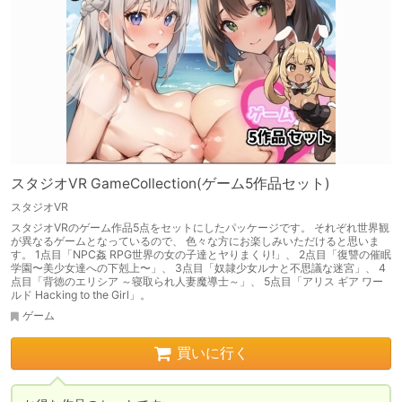
スタジオVR GameCollection(ゲーム5作品セット)
スタジオVR
スタジオVRのゲーム作品5点をセットにしたパッケージです。 それぞれ世界観
が異なるゲームとなっているので、 色々な方にお楽しみいただけると思いま
す。 1点目「NPC姦 RPG世界の女の子達とヤりまくり!」、 2点目「復讐の催眠
学園〜美少女達への下剋上〜」、 3点目「奴隷少女ルナと不思議な迷宮」、 4
点目「背徳のエリシア ～寝取られ人妻魔導士～」、 5点目「アリス ギア ワー
ルド Hacking to the Girl」。
ゲーム
買いに行く