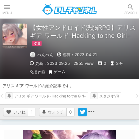
DLチャンネル
MENU
SEARCH
【女性アンドロイド洗脳RPG】アリス
ギア ワールド-Hacking to the Girl-
ぺんぺん
投稿：2023.04.21
更新：2023.09.25
2855 view
0
3
分
ゲーム
8
作品
アリス ギア ワールドの紹介記事です。
アリス ギア ワールド-Hacking to the Girl-
スタジオVR
いいね
1
ウォッチ
0