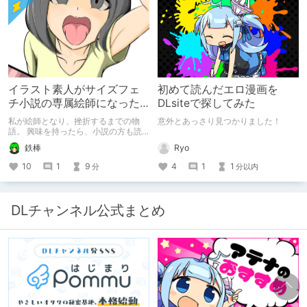
イラスト素人がサイズフェ
初めて読んだエロ漫画を
チ小説の専属絵師になった
DLsiteで探してみた
お話
私が絵師となり、挫折するまでの物
意外とあっさり見つかりました！
語。 興味を持ったら、小説の方も読
んで欲しいなって感じ 私の絵を使っ
Ryo
鉄棒
てくれてる小説書きさんのページＵＲ
Ｌ
4
1
1
10
1
9
分以内
分
https://www.pixiv.net/users/341489
73/novels?p=1
DLチャンネル公式まとめ