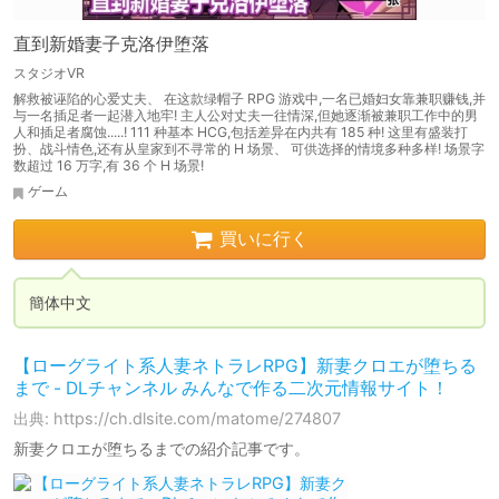
直到新婚妻子克洛伊堕落
スタジオVR
解救被诬陷的心爱丈夫、 在这款绿帽子 RPG 游戏中,一名已婚妇女靠兼职赚钱,并
与一名插足者一起潜入地牢! 主人公对丈夫一往情深,但她逐渐被兼职工作中的男
人和插足者腐蚀.....! 111 种基本 HCG,包括差异在内共有 185 种! 这里有盛装打
扮、战斗情色,还有从皇家到不寻常的 H 场景、 可供选择的情境多种多样! 场景字
数超过 16 万字,有 36 个 H 场景!
ゲーム
買いに行く
簡体中文
【ローグライト系人妻ネトラレRPG】新妻クロエが堕ちる
まで - DLチャンネル みんなで作る二次元情報サイト！
出典: https://ch.dlsite.com/matome/274807
新妻クロエが堕ちるまでの紹介記事です。