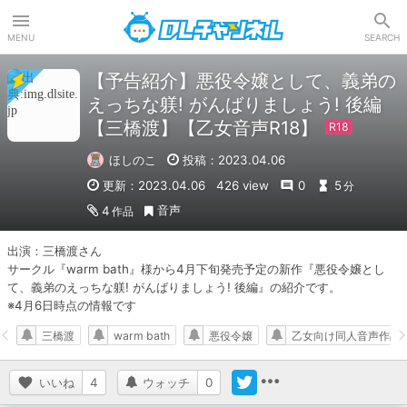
DLチャンネル
MENU
SEARCH
【予告紹介】悪役令嬢として、義弟の
えっちな躾! がんばりましょう! 後編
【三橋渡】【乙女音声R18】
ほしのこ
投稿：2023.04.06
更新：2023.04.06
426 view
0
5
分
音声
4
作品
出演：三橋渡さん

サークル『warm bath』様から4月下旬発売予定の新作『悪役令嬢とし
て、義弟のえっちな躾! がんばりましょう! 後編』の紹介です。

※4月6日時点の情報です
三橋渡
warm bath
悪役令嬢
乙女向け同人音声作品
いいね
4
ウォッチ
0