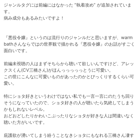
ジャンルタグには前編にはなかった ”執着攻め” が追加されていま
す。

病み成分もあるみたいですよ！

『悪役令嬢』というのは流行りのジャンルだと思いますが、warm 
bathさんならではの世界観で描かれる『悪役令嬢』のお話がすごく
面白いです。

前編未視聴の人はまずそちらから聴いて欲しいんですけど、アレッ
クスくん(CV三橋さん)がほんっっっっっとうに可愛い。

この世にこんなに可愛いものがあったのかとびっくりするくらい可
愛い。

特にショタ好きというわけではない私でも一言一言にのたうち回り
そうになっていたので、ショタ好きの人が聴いたら気絶してしまう
かもしれないレベル。

おどおどしたりかわいこぶったりなショタが好きな人は間違いなく
聴いた方がいいです。

庇護欲が湧いてしまう紛うことなきショタにもなれる三橋さん凄す