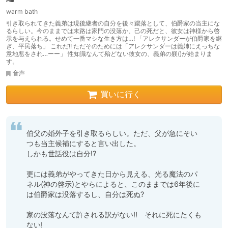
warm bath
引き取られてきた義弟は現後継者の自分を後々蹴落として、伯爵家の当主にな
るらしい。今のままでは末路は家門の没落か、己の死だと、彼女は神様から啓
示を与えられる。せめて一番マシな生き方は…! 「アレクサンダーが伯爵家を継
ぎ、平民落ち」 これだ!! ただそのためには「アレクサンダーは義姉にえっちな
意地悪をされ…ーー」 性知識なんて殆どない彼女の、義弟の躾()が始まりま
す。
音声
買いに行く
伯父の婚外子を引き取るらしい。ただ、父が急にそい
つも当主候補にすると言い出した。

しかも世話役は自分⁉

更には義弟がやってきた日から見える、光る魔法のパ
ネル(神の啓示)とやらによると、このままでは6年後に
は伯爵家は没落するし、自分は死ぬ?

家の没落なんて許される訳がない!!　それに死にたくも
ない!
