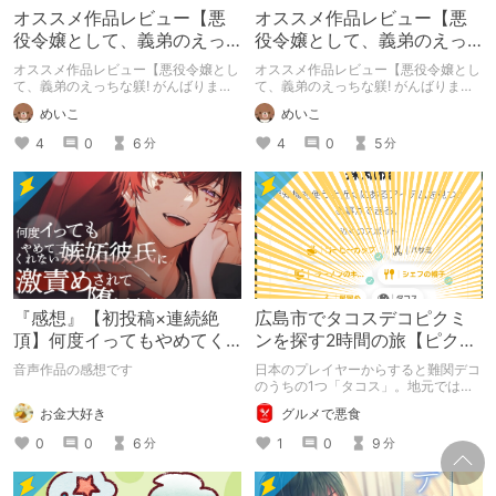
オススメ作品レビュー【悪
オススメ作品レビュー【悪
役令嬢として、義弟のえっ
役令嬢として、義弟のえっ
ちな躾! がんばりましょう!
ちな躾! がんばりましょう!
オススメ作品レビュー【悪役令嬢とし
オススメ作品レビュー【悪役令嬢とし
前編】
後編】
て、義弟のえっちな躾! がんばりまし
て、義弟のえっちな躾! がんばりまし
ょう! 前編/warm bath様】
ょう! 後編/warm bath様】
めいこ
めいこ
4
0
6
4
0
5
分
分
『感想』【初投稿×連続絶
広島市でタコスデコピクミ
頂】何度イってもやめてく
ンを探す2時間の旅【ピクミ
れない嫉妬彼氏に激責めさ
ンブルーム / Pikmin
音声作品の感想です
日本のプレイヤーからすると難関デコ
れて堕とされる。
Bloom】
のうちの1つ「タコス」。地元では見
つけられなかった男が広島で探す旅を
お金大好き
グルメで悪食
お送りします。ねくすと5月のテーマ
「お出かけの記録」。
0
0
6
1
0
9
分
分