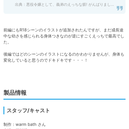
出典：
悪役令嬢として、義弟のえっちな躾! がんばりましょう! 後編 [warm bath] 予告作品 | DLsite がるまに
前編にもR18シーンのイラストが追加されたんですが、まだ成長途
中な幼さを感じられる身体つきなのが逆にすごくえっちで最高でし
た。

後編ではどのシーンのイラストになるのかわかりませんが、身体も
変化していると思うのでドキドキです・・・！

製品情報
スタッフ/キャスト
制作：warm bath さん
