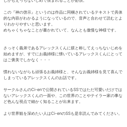
しかもえっちないじめで恨まれることが必須。

この『神の啓示』というのは作品に同梱されているテキストで具体
的な内容がわかるようになっているので、音声と合わせて読むとよ
りわかりやすいと思います。

めちゃくちゃなことが書かれていて、なんとも傲慢な神様です。

さっそく義弟であるアレックスくんに躾と称してえっちないじめを
始めますが、すでにお義姉様に懐いているアレックスくんにとって
はご褒美でしかなく・・・

慣れないながらも頑張るお義姉様と、そんなお義姉様を見て喜んで
しまっているアレックスくんのお話です。

サークルさんのCi-enで公開されているSSではただ可愛いだけでは
ないアレックスくんの一面や、この世界のことやテイラー家の事な
ど色んな視点で細かく知ることが出来ます。

より世界観を深めたい人はCi-enのSSも是非読んでみてください。
