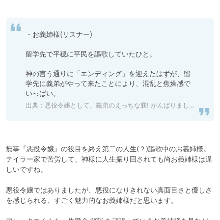
・お義姉様(リスナー)

留学先で平穏に平民を謳歌していたひと。

神の言う通りに「エンディング」を迎えたはずが、留
学先に義弟がやって来たことにより、混乱と焦燥感で
いっぱい。
出典：
悪役令嬢として、義弟のえっちな躾! がんばりましょう! 後編 [warm bath] 予告作品 | DLsite がるまに
無事『悪役令嬢』の役目を終え第二の人生(？)謳歌中のお義姉様。

テイラー家で苦労して、神様に人生振り回されても尚お義姉様は逞
しいですね。

悪役令嬢ではありましたが、悪役になりきれない真面目さと優しさ
を感じられる、すごく魅力的なお義姉様だと思います。
