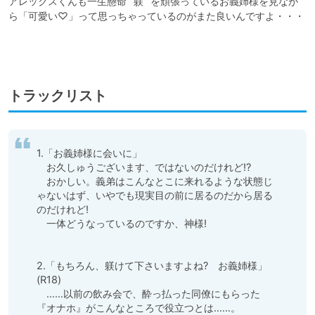
アレックスくんも一生懸命 ”躾” を頑張っているお義姉様を見なが
ら「可愛い♡」って思っちゃっているのがまた良いんですよ・・・

トラックリスト
1.「お義姉様に会いに」

　お久しゅうございます、ではないのだけれど⁉

　おかしい。義弟はこんなとこに来れるような状態じ
ゃないはず、いやでも現実目の前に居るのだから居る
のだけれど!

　一体どうなっているのですか、神様!

2.「もちろん、躾けて下さいますよね?　お義姉様」
(R18)

　……以前の飲み会で、酔っ払った同僚にもらった
『オナホ』がこんなところで役立つとは……。
