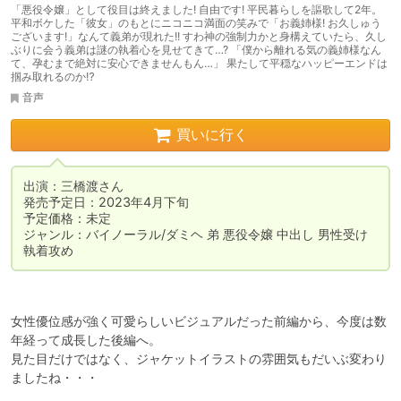
「悪役令嬢」として役目は終えました! 自由です! 平民暮らしを謳歌して2年。
平和ボケした「彼女」のもとにニコニコ満面の笑みで「お義姉様! お久しゅう
ございます!」なんて義弟が現れた!! すわ神の強制力かと身構えていたら、久し
ぶりに会う義弟は謎の執着心を見せてきて…? 「僕から離れる気の義姉様なん
て、孕むまで絶対に安心できませんもん…」 果たして平穏なハッピーエンドは
掴み取れるのか⁉
音声
買いに行く
出演：三橋渡さん

発売予定日：2023年4月下旬

予定価格：未定

ジャンル：バイノーラル/ダミヘ 弟 悪役令嬢 中出し 男性受け 
執着攻め
女性優位感が強く可愛らしいビジュアルだった前編から、今度は数
年経って成長した後編へ。

見た目だけではなく、ジャケットイラストの雰囲気もだいぶ変わり
ましたね・・・
