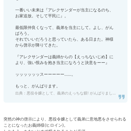
一番いい未来は『アレクサンダーが当主になるのち、
お家追放。そして平民に』。

最低限仲良くなって、義弟を当主にして。よし、がん
ばろう。

それでいいだろうと思っていたら、ある日また。神様
から啓示が降りてきた。

『アレクサンダーは義姉からの【えっちないじめ】に
より、強い恨みを抱き当主になろうと決意をーー』

ッッッッッッスーーーーー……。

もっと、がんばります。
出典：
悪役令嬢として、義弟のえっちな躾! がんばりましょう! 前編 [warm bath] | DLsite がるまに
突然の神の啓示により、悪役令嬢として義弟に意地悪をさせられる
ことになったお義姉様(ヒロイン)。
