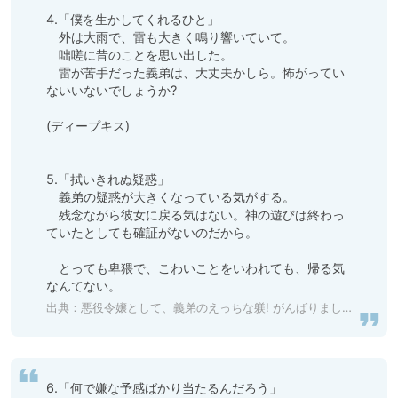
4.「僕を生かしてくれるひと」

　外は大雨で、雷も大きく鳴り響いていて。

　咄嗟に昔のことを思い出した。

　雷が苦手だった義弟は、大丈夫かしら。怖がってい
ないいないでしょうか?

(ディープキス)

5.「拭いきれぬ疑惑」

　義弟の疑惑が大きくなっている気がする。

　残念ながら彼女に戻る気はない。神の遊びは終わっ
ていたとしても確証がないのだから。

　とっても卑猥で、こわいことをいわれても、帰る気
なんてない。
出典：
悪役令嬢として、義弟のえっちな躾! がんばりましょう! 後編 [warm bath] 予告作品 | DLsite がるまに
6.「何で嫌な予感ばかり当たるんだろう」
