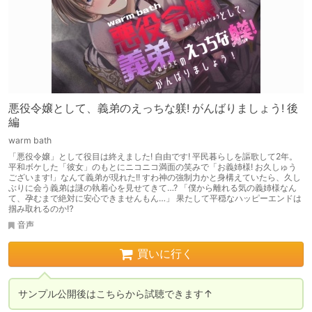
悪役令嬢として、義弟のえっちな躾! がんばりましょう! 後
編
warm bath
「悪役令嬢」として役目は終えました! 自由です! 平民暮らしを謳歌して2年。
平和ボケした「彼女」のもとにニコニコ満面の笑みで「お義姉様! お久しゅう
ございます!」なんて義弟が現れた!! すわ神の強制力かと身構えていたら、久し
ぶりに会う義弟は謎の執着心を見せてきて…? 「僕から離れる気の義姉様なん
て、孕むまで絶対に安心できませんもん…」 果たして平穏なハッピーエンドは
掴み取れるのか⁉
音声
買いに行く
サンプル公開後はこちらから試聴できます↑