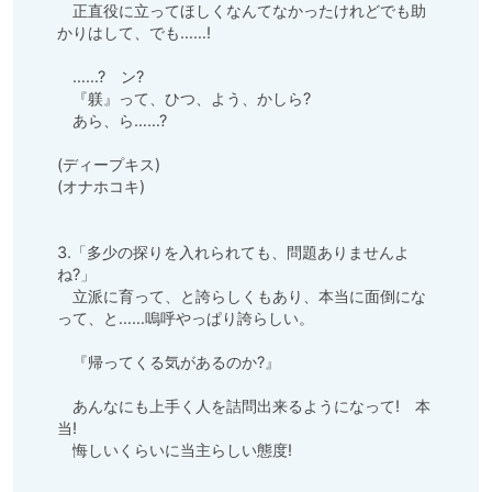
　正直役に立ってほしくなんてなかったけれどでも助
かりはして、でも……!

　……?　ン?

　『躾』って、ひつ、よう、かしら?

　あら、ら……?

(ディープキス)

(オナホコキ)

3.「多少の探りを入れられても、問題ありませんよ
ね?」

　立派に育って、と誇らしくもあり、本当に面倒にな
って、と……嗚呼やっぱり誇らしい。

　『帰ってくる気があるのか?』

　あんなにも上手く人を詰問出来るようになって!　本
当!

　悔しいくらいに当主らしい態度!
