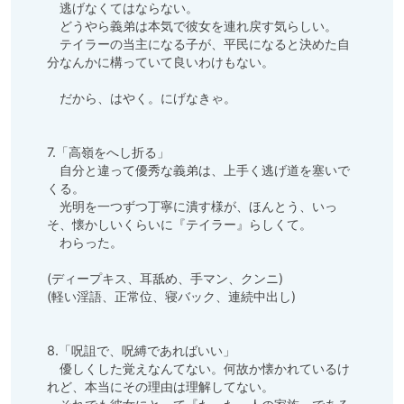
　逃げなくてはならない。

　どうやら義弟は本気で彼女を連れ戻す気らしい。

　テイラーの当主になる子が、平民になると決めた自
分なんかに構っていて良いわけもない。

　だから、はやく。にげなきゃ。

7.「高嶺をへし折る」

　自分と違って優秀な義弟は、上手く逃げ道を塞いで
くる。

　光明を一つずつ丁寧に潰す様が、ほんとう、いっ
そ、懐かしいくらいに『テイラー』らしくて。

　わらった。

(ディープキス、耳舐め、手マン、クンニ)

(軽い淫語、正常位、寝バック、連続中出し)

8.「呪詛で、呪縛であればいい」

　優しくした覚えなんてない。何故か懐かれているけ
れど、本当にその理由は理解してない。
