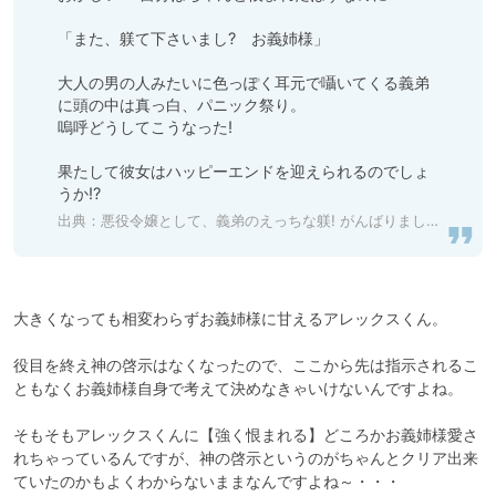
「また、躾て下さいまし?　お義姉様」

大人の男の人みたいに色っぽく耳元で囁いてくる義弟
に頭の中は真っ白、パニック祭り。

嗚呼どうしてこうなった!

果たして彼女はハッピーエンドを迎えられるのでしょ
うか!?
出典：
悪役令嬢として、義弟のえっちな躾! がんばりましょう! 後編 [warm bath] 予告作品 | DLsite がるまに
大きくなっても相変わらずお義姉様に甘えるアレックスくん。

役目を終え神の啓示はなくなったので、ここから先は指示されるこ
ともなくお義姉様自身で考えて決めなきゃいけないんですよね。

そもそもアレックスくんに【強く恨まれる】どころかお義姉様愛さ
れちゃっているんですが、神の啓示というのがちゃんとクリア出来
ていたのかもよくわからないままなんですよね～・・・
