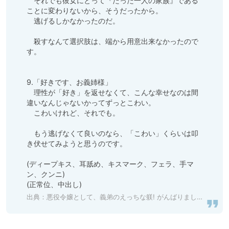
　それでも彼女にとって『たった一人の家族』である
ことに変わりないから、そうだったから。

　逃げるしかなかったのだ。

　殺すなんて選択肢は、端から用意出来なかったので
す。

9.「好きです、お義姉様」

　理性が「好き」を返せなくて、こんな幸せなのは間
違いなんじゃないかってずっとこわい。

　こわいけれど、それでも。

　もう逃げなくて良いのなら、「こわい」くらいは叩
き伏せてみようと思うのです。

(ディープキス、耳舐め、キスマーク、フェラ、手マ
ン、クンニ)

(正常位、中出し)
出典：
悪役令嬢として、義弟のえっちな躾! がんばりましょう! 後編 [warm bath] 予告作品 | DLsite がるまに