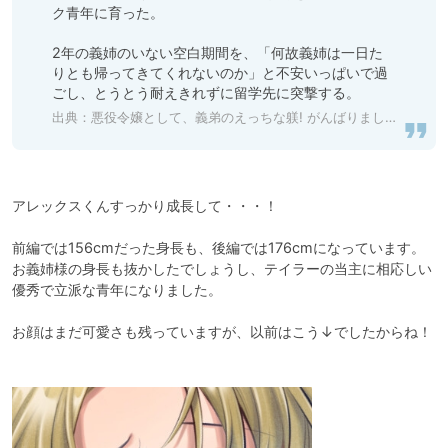
ク青年に育った。

2年の義姉のいない空白期間を、「何故義姉は一日た
りとも帰ってきてくれないのか」と不安いっぱいで過
ごし、とうとう耐えきれずに留学先に突撃する。
出典：
悪役令嬢として、義弟のえっちな躾! がんばりましょう! 後編 [warm bath] 予告作品 | DLsite がるまに
アレックスくんすっかり成長して・・・！

前編では156cmだった身長も、後編では176cmになっています。

お義姉様の身長も抜かしたでしょうし、テイラーの当主に相応しい
優秀で立派な青年になりました。

お顔はまだ可愛さも残っていますが、以前はこう↓でしたからね！
