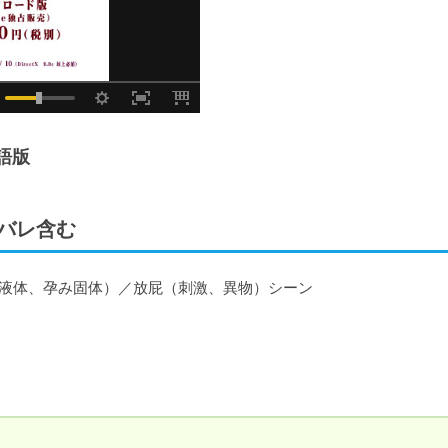
本語版
タバレ含む
液体、孕み固体）／放屁（刺激、異物）シーン
