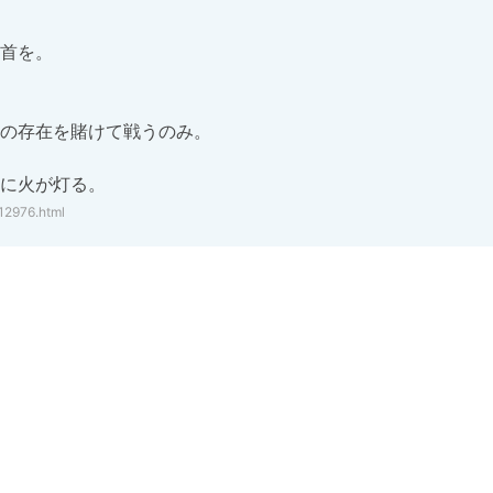
首を。

の存在を賭けて戦うのみ。

に火が灯る。
12976.html