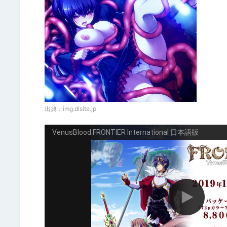
出典：
img.dlsite.jp