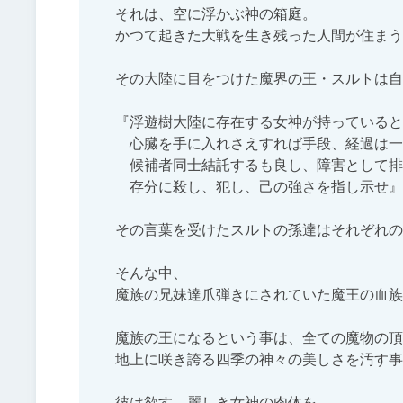
それは、空に浮かぶ神の箱庭。

かつて起きた大戦を生き残った人間が住まう
その大陸に目をつけた魔界の王・スルトは自
『浮遊樹大陸に存在する女神が持っていると
　心臓を手に入れさえすれば手段、経過は一
　候補者同士結託するも良し、障害として排
　存分に殺し、犯し、己の強さを指し示せ』

その言葉を受けたスルトの孫達はそれぞれの
そんな中、

魔族の兄妹達爪弾きにされていた魔王の血族
魔族の王になるという事は、全ての魔物の頂
地上に咲き誇る四季の神々の美しさを汚す事
彼は欲す、麗しき女神の肉体を。
