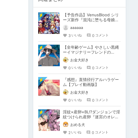
【予告作品】VenusBlood シリ
ーズ新作『混沌に堕ちる母娘
神』
aaaaaa
3
0
いいね
コメント
【全年齢ゲーム】やさしい黒縄
ーイマジナリーフレンドの
「彼」と過ごすおぼんやすみー
お金大好き
0
0
いいね
コメント
『感想』直情径行アルハラゲー
ム【プレイ動画版】
お金大好き
0
0
いいね
コメント
淫紋×産卵×BL⁉ダンジョンで淫
紋つけられ産卵『迷宮のオレた
ち～強○発情モンスターと大量
おめる犬
産卵の巻～』
2
0
いいね
コメント