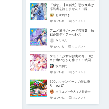
『感想』【単話売】悪役令嬢は
浮気者を許しません！ 1話
お金大好き
0
0
いいね
コメント
アニメ塗りのハード異種姦 結
戦蒼姫ディアーセレス
たむりん
6
0
いいね
コメント
ケモミミ少女がお肉の為、Hな
目に遭いながら稼ぐ！！戦闘エ
ロRPG【戦え!稼げ!あるとも
水戸肛門
ふ!】
0
0
いいね
コメント
300ptキャンペーンの波に乗
り part7
オワコン社会人：人外紳士
4
0
いいね
コメント