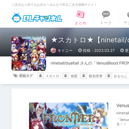
二次元なら何でもお任せ！みんなで作る二次元情報サイト！
DLチャンネル
まとめ
トーク
ア
★スカトロ★【ninetail/du
キドニー
投稿：2023.03.27
更
ninetail/dualtail さんの「VenusBloo
登録タグ
スカトロ
放屁
疑似排泄
おもらし
Venus
ninetai
「Ven
る！！