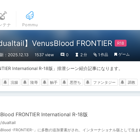
ンテナ
Pommu
altail】VenusBlood FRONTIER
ゲーム
新：2025.12.13
1537 view
0
2
1
分
作品
d FRONTIER International R-18版」排泄シーン紹介記事になります。
浣腸
陵辱
触手
悪堕ち
ファンタジー
調教
Blood FRONTIER International R-18版
l/dualtail
usBlood -FRONTIER-」に多数の追加要素がされ、インターナショナル版として生