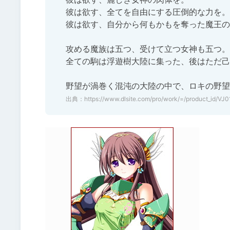
彼は欲す、全てを自由にする圧倒的な力を。

彼は欲す、自分から何もかもを奪った魔王の
攻める魔族は五つ、受けて立つ女神も五つ。

全ての駒は浮遊樹大陸に集った、後はただ己
野望が渦巻く混沌の大陸の中で、ロキの野望
出典：
https://www.dlsite.com/pro/work/=/product_id/VJ0