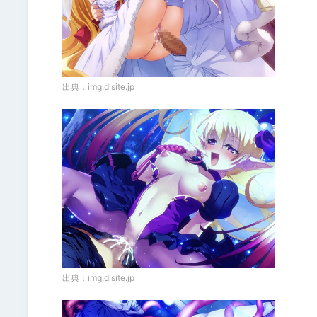
出典：
img.dlsite.jp
出典：
img.dlsite.jp