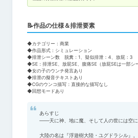
📝作品の仕様＆排泄要素
◆カテゴリー：商業

◆作品形式：シミュレーション

◆排泄シーン数　脱糞：1、疑似排泄：4、放屁：3

◆SE：排泄SE、放屁SE、腹痛SE（放屁SEは一部シ
◆女の子のウンチ発言あり

◆排泄の擬音テキストあり

◆CGのウンコ描写：直接的な描写なし

◆回想モードあり
あらすじ

――天に神、地に魔、そして人の世には空に
大陸の名は『浮遊樹大陸・ユグドラシル』。
