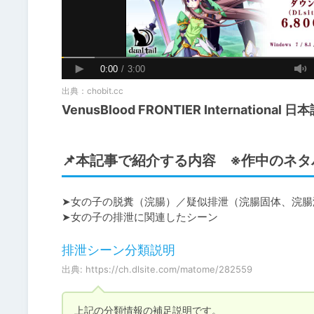
出典：
chobit.cc
VenusBlood FRONTIER International 日
📌本記事で紹介する内容 ※作中のネ
➤女の子の脱糞（浣腸）／疑似排泄（浣腸固体、浣腸
➤女の子の排泄に関連したシーン
排泄シーン分類説明
出典: https://ch.dlsite.com/matome/282559
上記の分類情報の補足説明です。