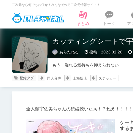
二次元なら何でもお任せ！みんなで作る二次元情報サイト！
DLチャンネル
まとめ
トーク
ア
カッティングシートで
あらたねる
投稿：2023.02.26
もう　溢れる気持ちを抑えられない
登録タグ
同人音声
上海飯店
ステッカー
ケーキ
する