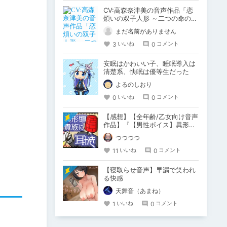
CV:高森奈津美の音声作品「恋
煩いの双子人形 ～二つの命の願
いと歩み～【バイノーラル】」
まだ名前がありません
が発売！
3
0
いいね
コメント
安眠はかわいい子、睡眠導入は
清楚系、快眠は優等生だった
よるのしおり
0
0
いいね
コメント
【感想】【全年齢/乙女向け音声
作品】『【男性ボイス】異形頭
の貴族に耳かきしてもらう【耳
つつつつ
かきボイス】』
11
0
いいね
コメント
【寝取らせ音声】早漏で笑われ
る快感
天舞音（あまね）
1
0
いいね
コメント