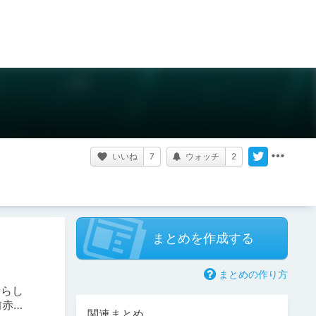
いいね
7
ウォッチ
2
まとめを作成する
まとめの作り方
漏らし
前赤面
関連まとめ