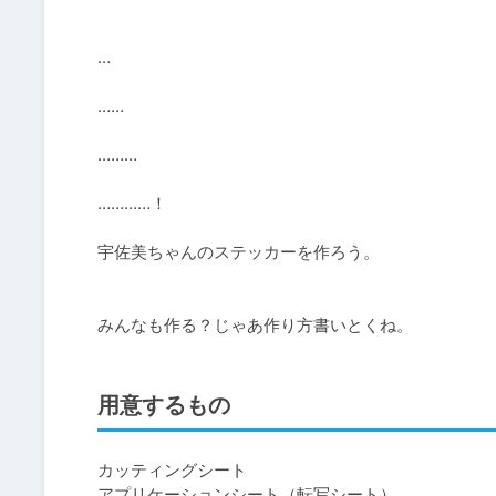
…

……

………

…………！

宇佐美ちゃんのステッカーを作ろう。

みんなも作る？じゃあ作り方書いとくね。
用意するもの
カッティングシート

アプリケーションシート（転写シート）
