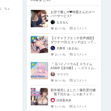
な、ちょ
お空で癒しH♥咲愛さんのスー
パーサービス?
なるるん
6
0
いいね
コメント
【イチャラブエッチ音声感想】
ダウナーOLとエッチはとっても
いいぞ！
天舞音（あまね）
2
0
いいね
コメント
『【バイノーラル】スライム
ASMR【全5種】』～スライム娘
ちゃんはいいぞ
つつつつ
9
0
いいね
コメント
新作発売しました！爆乳受付嬢
「最下位かぁ...じゃあフェラだ
けね」
詩奈梨央奈
1
0
いいね
コメント