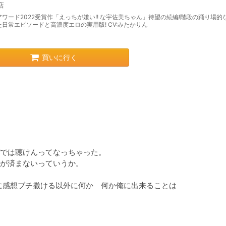
クエスト!!〜
店
teアワード2022受賞作「えっちが嫌い!! な宇佐美ちゃん」待望の続編!階段の踊り場的
日常エピソードと高濃度エロの実用版! CV:みたかりん
買いに行く
では聴けんってなっちゃった。

が済まないっていうか。

rに感想ブチ撒ける以外に何か　何か俺に出来ることは
