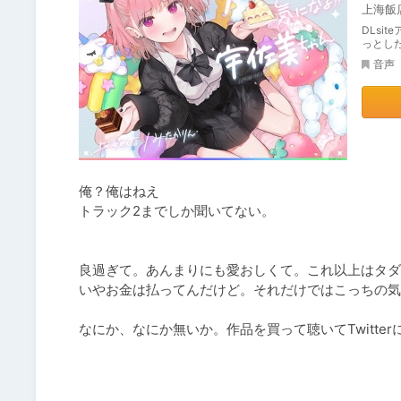
変態リ
上海飯
DLsi
っとした
音声
俺？俺はねえ

トラック2までしか聞いてない。

良過ぎて。あんまりにも愛おしくて。これ以上はタダ
いやお金は払ってんだけど。それだけではこっちの気
なにか、なにか無いか。作品を買って聴いてTwitte