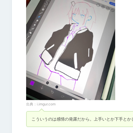
出典：
i.imgur.com
こういうのは感情の発露だから。上手いとか下手とか