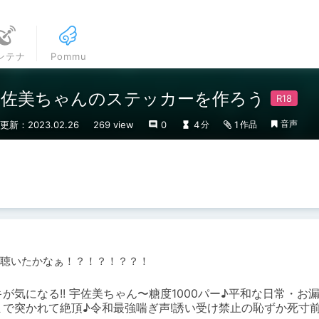
ンテナ
Pommu
宇佐美ちゃんのステッカーを作ろう
音声
更新：2023.02.26
269 view
0
4
1
分
作品
が気になる!! 宇佐美ちゃん〜糖度1000パー♪平和な日常・お
まで突かれて絶頂♪令和最強喘ぎ声!誘い受け禁止の恥ずか死寸