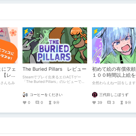
まにフェ
The Buried Pillars レビュー
初めて絵の有償依頼
！【レ
１００時間以上絵を
Steamでプレイ出来るエロACTゲー
「The Buried Pillars」のレビューで
ーさんもみ
全然わらえねー話をします
す。
コーヒーをください
三代目しこぼうず
0
0
9
39
3
9
分
分