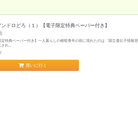
アンドロどろ（１）【電子限定特典ペーパー付き】
店
限定特典ペーパー付き】一人暮らしの根暗青年の前に現れたのは「国立遺伝子情報管
託され…
ガ
買いに行く