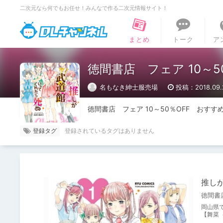
二次元なら何でもお任せ！みんなで作る二次元情報サイト！
DLチャンネル
まとめ
トーク
ア
徳間書店 フェア 10～5
名もなき紳士服売場
投稿：2018.09.
徳間書店　フェア 10～50％OFF　おすす
登録タグ
推し
徳間書
岡山県
【舞菜