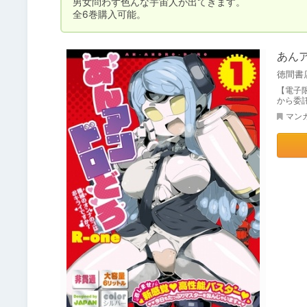
男女問わず色んな宇宙人が出てきます。

全6巻購入可能。
あん
徳間書
【電子
から委
マン