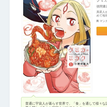
クミ
徳間書
異星人
めて地
マン
普通に宇宙人が暮らす世界で、「食」を通して様々な話