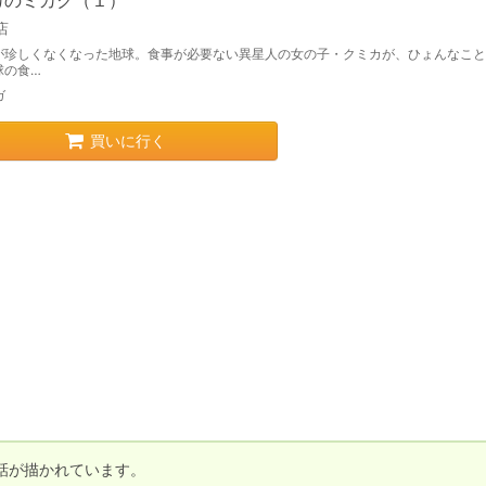
カのミカク（１）
店
が珍しくなくなった地球。食事が必要ない異星人の女の子・クミカが、ひょんなこと
球の食…
ガ
買いに行く
が描かれています。
