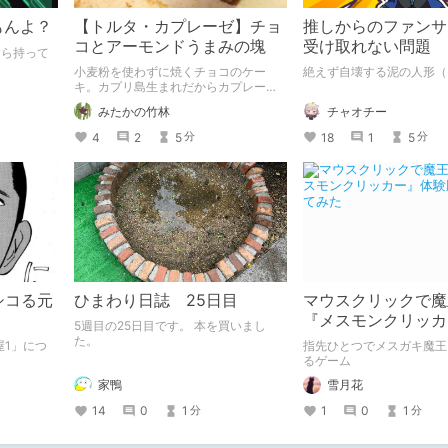
もんよ？
【トルタ・カプレーゼ】チョ
推しからのファンサ
コとアーモンドうまみの塊
受け取れない問題
すら持って
小麦粉を使わずに焼くチョコのケー
絶えず自壊する泥の人形（
キ。カプリ島生まれだからカプレーゼ
なんです。
みたかの竹林
チャオチー
4
2
5
18
1
5
分
分
シコる元
ひまわり日誌 25日目
マウスクリックで魔
『メスモンクリッカ
5週目の25日目です。 本を買いまし
版プレイしてみた
た。
屋1」につ
指先ひとつでメスガキ魔王
るゲーム
家鴨
雪月花
14
0
1
1
0
1
分
分