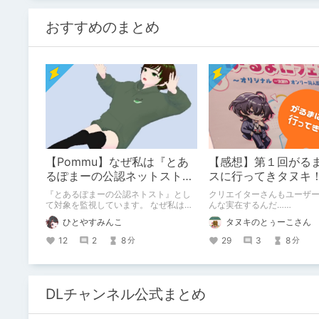
おすすめのまとめ
【Pommu】なぜ私は『とあ
【感想】第１回がる
るぽまーの公認ネットストー
スに行ってきタヌキ
カー』になったのか【出会い
ポ】
『とあるぽまーの公認ネトスト』とし
クリエイターさんもユーザ
編】
て対象を監視しています。 なぜ私はこ
んな実在するんだ……
のような行動をとるに至ったのか。こ
ひとやすみんこ
タヌキのとぅーこさん
れまでのあゆみを振り返ります。
12
2
8
29
3
8
分
分
DLチャンネル公式まとめ