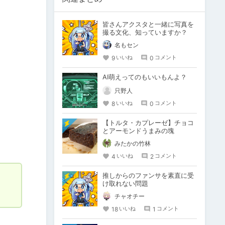
皆さんアクスタと一緒に写真を
撮る文化、知っていますか？
名もセン
9
0
いいね
コメント
AI萌えってのもいいもんよ？
只野人
8
0
いいね
コメント
【トルタ・カプレーゼ】チョコ
とアーモンドうまみの塊
みたかの竹林
4
2
いいね
コメント
推しからのファンサを素直に受
け取れない問題
チャオチー
18
1
いいね
コメント