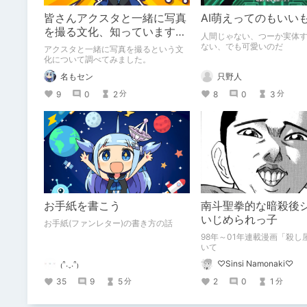
皆さんアクスタと一緒に写真
AI萌えってのもいい
を撮る文化、知っています
人間じゃない、つーか実体
か？
ない、でも可愛いのだ
アクスタと一緒に写真を撮るという文
化について調べてみました。
只野人
名もセン
8
0
3
9
0
2
分
分
お手紙を書こう
南斗聖拳的な暗殺後
いじめられっ子
お手紙(ファンレター)の書き方の話
98年～01年連載漫画「殺し
いて
₍ᐢ.ˬ.ᐢ₎
♡Sinsi Namonaki♡
35
9
5
2
0
1
分
分