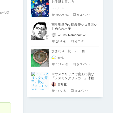
お手紙を書こう
₍ᐢ.ˬ.ᐢ₎
から初
35
9
いいね
コメント
南斗聖拳的な暗殺後シコる元い
じめられっ子
♡Sinsi Namonaki♡
2
0
いいね
コメント
ひまわり日誌 25日目
家鴨
14
0
いいね
コメント
マウスクリックで魔王に挑む
『メスモンクリッカー』体験版
プレイしてみた
雪月花
1
0
いいね
コメント