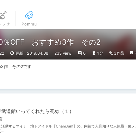
ンテナ
Pommu
0％OFF おすすめ3作 その2
22
更新：2019.04.08
233 view
0
1
3
分
作品
め3作　その2です
が武道館いってくれたら死ぬ（１）
店
で活動するマイナー地下アイドル【ChamJam】の、内気で人見知りな人気最下位メ
（…