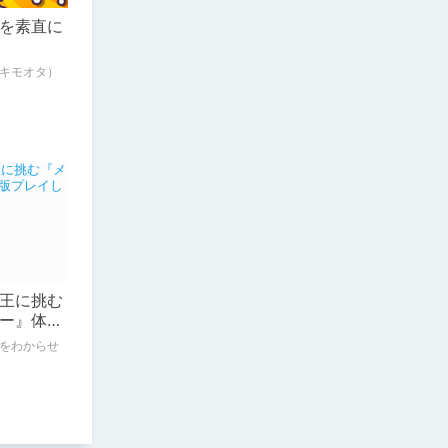
を素直に
キモオタ）
王に挑む
ー』体験
をわからせ