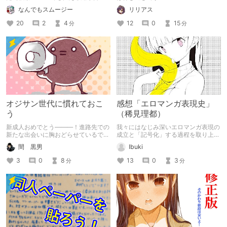
がいなかったので、DLチャンネラー
なんでもスムージー
リリアス
達に伝えることにしました。
20
2
4
12
0
15
分
分
オジサン世代に慣れておこ
感想「エロマンガ表現史」
う
（稀見理都）
新成人おめでとう―――！進路先での
我々にはなじみ深いエロマンガ表現の
新たな出会いに胸おどらせているであ
成立と「記号化」する過程を取り上げ
ろう諸君！オジサンたちを忌みきらう
た著作。 「オタク向けエロ」の文化
間 黒男
Ibuki
前に、彼らなりの“孤独”を考えてみて
史といえます。
ほしい。今記事は、それらを知らせて
3
0
8
13
0
3
分
分
おくための予習記事である…。