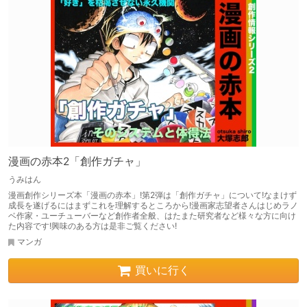
漫画の赤本2「創作ガチャ」
うみはん
漫画創作シリーズ本「漫画の赤本」!第2弾は「創作ガチャ」について!なまけず
成長を遂げるにはまずこれを理解するところから!漫画家志望者さんはじめラノ
ベ作家・ユーチューバーなど創作者全般、はたまた研究者など様々な方に向け
た内容です!興味のある方は是非ご覧ください!
マンガ
買いに行く