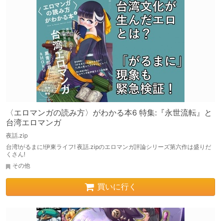
〈エロマンガの読み方〉がわかる本6 特集:『永世流転』と
台湾エロマンガ
夜話.zip
台湾!がるまに!伊東ライフ! 夜話.zipのエロマンガ評論シリーズ第六作は盛りだ
くさん!
その他
買いに行く