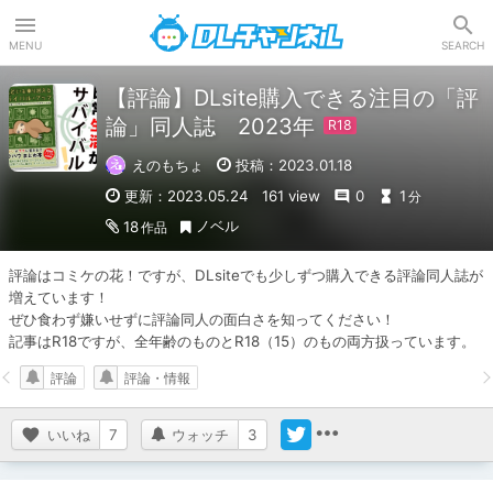
DLチャンネル
MENU
SEARCH
【評論】DLsite購入できる注目の「評
論」同人誌 2023年
えのもちょ
投稿：2023.01.18
更新：2023.05.24
161 view
0
1
分
ノベル
18
作品
評論はコミケの花！ですが、DLsiteでも少しずつ購入できる評論同人誌が
増えています！

ぜひ食わず嫌いせずに評論同人の面白さを知ってください！

記事はR18ですが、全年齢のものとR18（15）のもの両方扱っています。
評論
評論・情報
いいね
7
ウォッチ
3