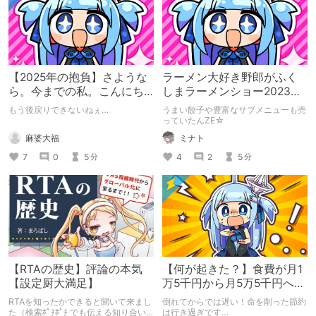
【2025年の抱負】さような
ラーメン大好き野郎がふく
ら。今までの私。こんにち
しまラーメンショー2023に
は。新たな私。
行った結果
もう後戻りできないねぇ…
うまい餃子や豊富なサブメニューも売
っていたんZE☆
麻婆大福
ミナト
7
0
5
4
2
5
分
分
【RTAの歴史】評論の本気
【何が起きた？】食費が月1
【設定厨大満足】
万5千円から月5万5千円へ！
【一人暮らし自炊生活】
RTAを知ったかできると聞いて来まし
倒れてからでは遅い！命を削った節約
た（検索ﾎﾟﾁﾎﾟﾁ でも伝える知り合い
は行き過ぎです…