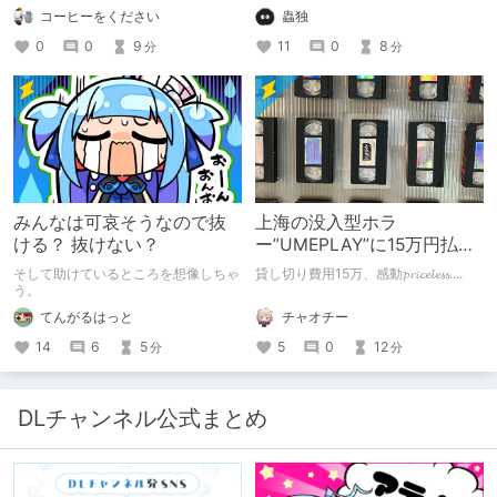
す。
コーヒーをください
蟲独
0
0
9
11
0
8
分
分
みんなは可哀そうなので抜
上海の没入型ホラ
ける？ 抜けない？
ー”UMEPLAY”に15万円払っ
たら、2作品とも号泣した※
そして助けているところを想像しちゃ
貸し切り費用15万、感動𝓹𝓻𝓲𝓬𝓮𝓵𝓮𝓼𝓼....
ネタバレなし
う。
チャオチー
てんがるはっと
5
0
12
14
6
5
分
分
DLチャンネル公式まとめ