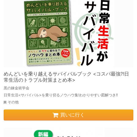
めんどいを乗り越えるサバイバルブック <コスパ最強?!日
常生活のトラブル対策まとめ本>
黒の錬金術学会
日常生活<サバイバル>を乗り切るノウハウ集!わかりやすい図解つき!!
その他
買いに行く