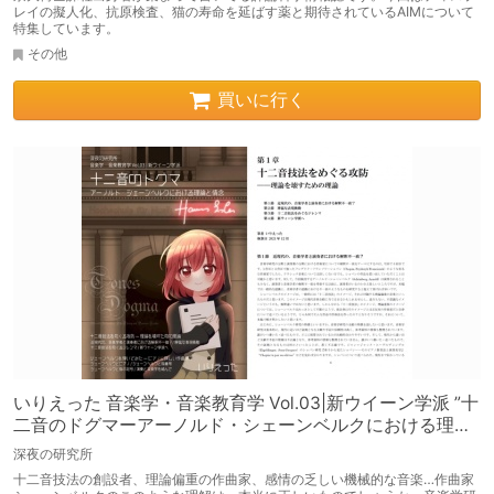
レイの擬人化、抗原検査、猫の寿命を延ばす薬と期待されているAIMについて
特集しています。
その他
買いに行く
いりえった 音楽学・音楽教育学 Vol.03|新ウイーン学派 ”十
二音のドグマーアーノルド・シェーンベルクにおける理論
と情念”
深夜の研究所
十二音技法の創設者、理論偏重の作曲家、感情の乏しい機械的な音楽…作曲家