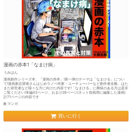
漫画の赤本1「なまけ病」
うみはん
漫画創作シリーズ本、「漫画の赤本」!第一弾のテーマは「なまける」につい
て!漫画家志望者さんはじめラノベ作家・ユーチューバーなど創作者全般、はた
また研究者など様々な方に向けた内容です!「なまける」に興味のある方は是非
ご覧ください!本編43ページ、おまけ28ページ(ネット投稿用に編集した漫画)
計71ページの内容です
マンガ
買いに行く