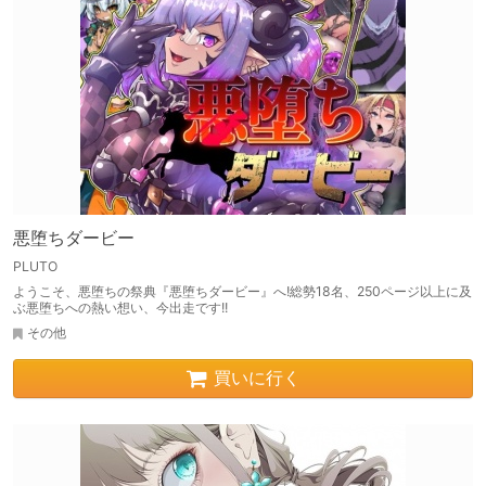
悪堕ちダービー
PLUTO
ようこそ、悪堕ちの祭典『悪堕ちダービー』へ!総勢18名、250ページ以上に及
ぶ悪堕ちへの熱い想い、今出走です!!
その他
買いに行く