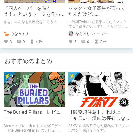
『同人ペーパーを貼ろ
マックで女子高生が言って
う！』というトークを作っ
たんだけど……
たという話。
さぁ、みんなも黒歴史を貼ろう！
一時期Twitterで流行ってた「マック
で女子高生が言ってた」という話。
まさかの、Macで再現した作品がでた
みなみうり
なんでもスムージー
とは……Macファンの方、査定をどう
ぞ！（丸投げ
3
0
4
5
0
2
分
分
おすすめのまとめ
The Buried Pillars レビュ
【閲覧超注意】これ以上
ー
「キモい」漫画は存在しな
い？チンポマンとかいう
Steamでプレイ出来るエロACTゲー
26/7/1に連載終了した暗稿先生「チン
「魂の殺人」の完成形
「The Buried Pillars」のレビューで
ポマン」感想記事です。