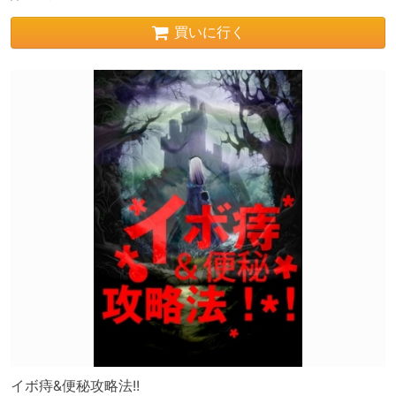
買いに行く
イボ痔&便秘攻略法!!