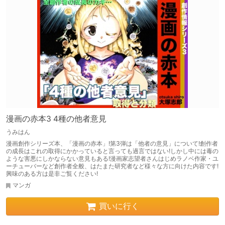
漫画の赤本3 4種の他者意見
うみはん
漫画創作シリーズ本、「漫画の赤本」!第3弾は「他者の意見」について!創作者
の成長はこれの取得にかかっていると言っても過言ではない!しかし中には毒の
ような害悪にしかならない意見もある!漫画家志望者さんはじめラノベ作家・ユ
ーチューバーなど創作者全般、はたまた研究者など様々な方に向けた内容です!
興味のある方は是非ご覧ください!
マンガ
買いに行く