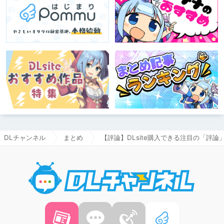
DLチャンネル
まとめ
【評論】DLsite購入できる注目の「評論
DLチャ