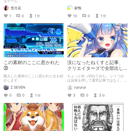
るゲーム
雪月花
家鴨
1
0
1
10
0
1
分
分
この素材のここに惹かれた
没になったねくすと記事、
㉚
クリエイターズで全部出し
てみます。
購入した素材のここに惹かれた点を紹
ちょっと吹っ切れてみた。 いくつか
介します。
は反映を押して通常記事ではなく、ク
リエイター記事として出してみようか
Z SEVEN
rururur
なと。
0
0
1
3
0
3
分
分