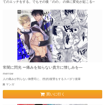
常闇に閃光 ー痛みを知らない貴方に憎しみを―
merrow
人の痛みが判らない御曹司に、(性的)復讐をするスパダリ後輩
マンガ
買いに行く