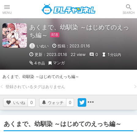
DLチャンネル
MENU
SEARCH
あくまで、幼馴染 ～はじめてのえっ
ち編～
いぬい
投稿：2023.01.16
更新：2023.01.16
22 view
0
1
分以内
マンガ
4
作品
あくまで、幼馴染 ～はじめてのえっち編～
いいね
0
ウォッチ
0
あくまで、幼馴染 ～はじめてのえっち編～