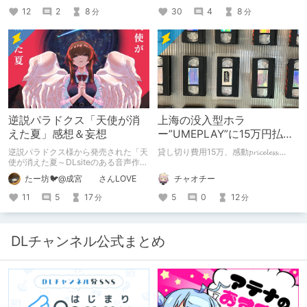
12
2
8
30
4
8
分
分
逆説パラドクス「天使が消
上海の没入型ホラ
えた夏」感想＆妄想
ー”UMEPLAY”に15万円払っ
たら、2作品とも号泣した※
逆説パラドクス様から発売された「天
貸し切り費用15万、感動𝓹𝓻𝓲𝓬𝓮𝓵𝓮𝓼𝓼....
ネタバレなし
使が消えた夏～DLsiteのある音声作品
について～」の感想です。 妄想も多
チャオチー
たー坊🐦@成宮 さんLOVE
いです。
5
0
12
11
5
17
分
分
DLチャンネル公式まとめ