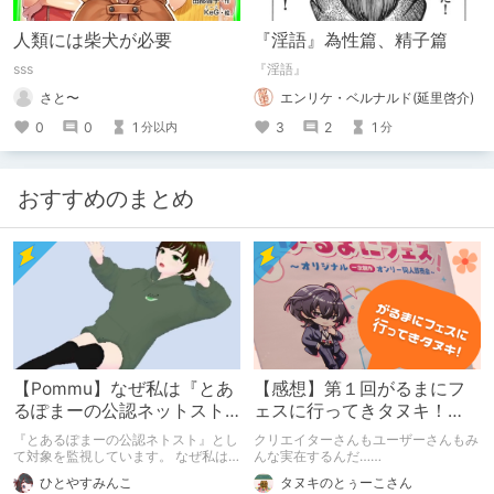
人類には柴犬が必要
『淫語』為性篇、精子篇
sss
『淫語』
さと〜
エンリケ・ベルナルド(延里啓介)
0
0
1
3
2
1
分以内
分
おすすめのまとめ
【Pommu】なぜ私は『とあ
【感想】第１回がるまにフ
るぽまーの公認ネットスト
ェスに行ってきタヌキ！
ーカー』になったのか【出
【レポ】
『とあるぽまーの公認ネトスト』とし
クリエイターさんもユーザーさんもみ
会い編】
て対象を監視しています。 なぜ私は
んな実在するんだ……
このような行動をとるに至ったのか。
ひとやすみんこ
タヌキのとぅーこさん
これまでのあゆみを振り返ります。