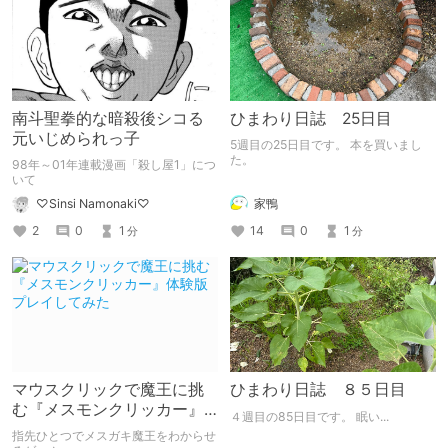
南斗聖拳的な暗殺後シコる
ひまわり日誌 25日目
元いじめられっ子
5週目の25日目です。 本を買いまし
た。
98年～01年連載漫画「殺し屋1」につ
いて
家鴨
♡Sinsi Namonaki♡
14
0
1
2
0
1
分
分
マウスクリックで魔王に挑
ひまわり日誌 ８５日目
む『メスモンクリッカー』
４週目の85日目です。 眠い...
体験版プレイしてみた
指先ひとつでメスガキ魔王をわからせ