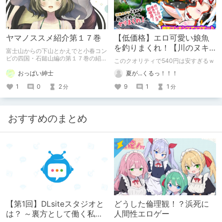
ヤマノススメ紹介第１７巻
【低価格】エロ可愛い娘魚
を釣りまくれ！【川のヌキ
富士山からの下山とかえでと小春コン
釣り～滝つぼの天女～】
ビの四国・石鎚山編の第１７巻の紹介
このクオリティで540円は安すぎるｗ
です
おっぱい紳士
夏が...くるっ！！！
1
0
2
9
1
1
分
分
おすすめのまとめ
【第1回】DLsiteスタジオと
どうした倫理観！？浜死に
は？ ～裏方として働く私た
人間性エロゲー