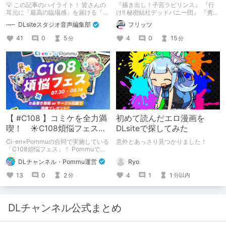
ちの紹介
💡 この記事のハイライト！ 皆さんの
『掻き出し！子宮ラビリンス』 『行
耳元に「最高の臨場感」を届ける「サ
け!! 秘密結社デッドバニー団』 『勇者
ウンドエンジニアの仕事」のリアルな
ミアとツンツン猫サキュバス ~それで
DLsiteスタジオ音声編集部
フリッツ
舞台裏を大公開！ スマートな専門
も勇者はコロせない!~』 『めいどいん
職……と思いきや、実態は「音の変態
めいど！』 本記事はねくすとテーマ
41
0
5
4
0
15
分
分
（褒め言葉）」が集まるチーム！？
「人に薦めづらいけど好きな作
成人男性スタッフがダミヘに抱きつ
品」”ではない”です。 好きだったら人
き、スタジオにアダルトグッズが転が
に薦めるのは当たり前だよなぁ！？
る超大真面目な理由とは？ クオリテ
ィ向上のための、ちょっとシュールな
（？）試行錯誤をたっぷりご紹介しま
す！
【 #C108 】コミケを全力満
初めて読んだエロ漫画を
喫！ ☀C108煩悩フェス☀
DLsiteで探してみた
Pommu版のご案内
Ci-en×Pommuの合同で実施している
意外とあっさり見つかりました！
「C108煩悩フェス」！ Pommuでの
参加方法について、改めてこちらでも
Ryo
DLチャンネル・Pommu運営
ご案内いたします！
4
1
1
13
0
2
分以内
分
DLチャンネル公式まとめ