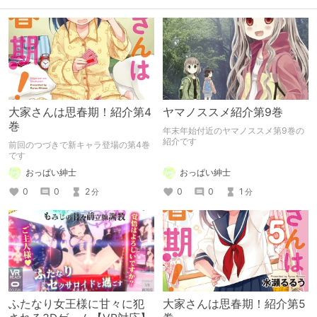
大家さんは思春期！紹介第4
ヤマノススメ紹介第9巻
巻
年末年始付近のヤマノススメ第9巻の
紹介です
前回のつづきで新キャラ登場の第4巻
です
おっぱい紳士
おっぱい紳士
0
0
1
0
0
2
分
分
ふたなり女王様に甘々に犯
大家さんは思春期！紹介第5