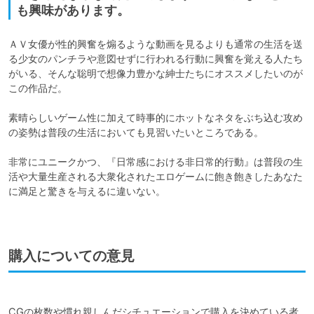
も興味があります。
ＡＶ女優が性的興奮を煽るような動画を見るよりも通常の生活を送
る少女のパンチラや意図せずに行われる行動に興奮を覚える人たち
がいる、そんな聡明で想像力豊かな紳士たちにオススメしたいのが
この作品だ。

素晴らしいゲーム性に加えて時事的にホットなネタをぶち込む攻め
の姿勢は普段の生活においても見習いたいところである。

非常にユニークかつ、『日常感における非日常的行動』は普段の生
活や大量生産される大衆化されたエロゲームに飽き飽きしたあなた
に満足と驚きを与えるに違いない。

購入についての意見
CGの枚数や慣れ親しんだシチュエーションで購入を決めている者