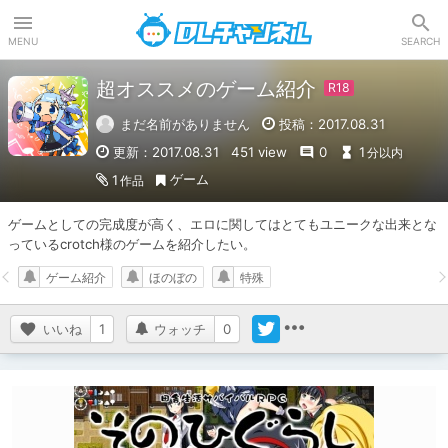
DLチャンネル
MENU
SEARCH
超オススメのゲーム紹介
まだ名前がありません
投稿：2017.08.31
更新：2017.08.31
451 view
0
1
分以内
ゲーム
1
作品
ゲームとしての完成度が高く、エロに関してはとてもユニークな出来とな
っているcrotch様のゲームを紹介したい。
ゲーム紹介
ほのぼの
特殊
いいね
1
ウォッチ
0