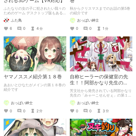
される3Dゲーム【VR対応】
巻
ふたなりの女の子に犯されたい我々の
秋からクリスマスまでのお話の第5巻
ためのゲーム デスクトップ版もある
の紹介です
のでVR機器が無くても大丈夫！ 「VR
ふた鳥
おっぱい紳士
ふたなり女王様 -もみじの甘々前立腺
調教-」
6
0
4
0
0
1
分
分
ヤマノススメ紹介第１８巻
自称ヒーラーの保健室の先
生！！阿部かなり先生の
あおいとひなたがメインの第１８巻の
「みゃーこせんせぇ」第１
紹介です
芳文社から発売されている阿部かなり
巻の紹介
先生の「みゃーこせんせぇ」の第１巻
の紹介です
おっぱい紳士
おっぱい紳士
0
0
2
0
0
3
分
分