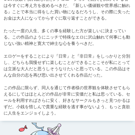
は今すぐに考え方を改めるべきだ、『新しい価値観や世界感に触れ
る』ことで本当に得をした買い物になるだろうし、その際に失った
お金は大人になってからすぐに取り返すことができる。

たった一度の人生、多くの事を経験した方が楽しいに決まってい
る。この作品のようにニッチで特殊なエロに沢山触れて何事にも動
じない強い精神と寛大で紳士な心を養うべきだ。

エロゲーをすることにより『日常』と『非日常』をしっかりと分別
し、どちらも我慢せずに楽しむことができることこそが私にとって
は立派な大人だと思うしそうなりたいと思っている。この作品はそ
んな自分の志を再び思い出させてくれる作品だった。

この作品に限らず、同人を通じて作者様の世界観を体験させてもら
えるにしてはほとんどの作品が非常に安価だと私は思っている。セ
ールを利用すればさらに安く、好きなサークルもきっと見つかるは
ずだ。小銭を惜しんで貴重な経験を逃す事がないよう、もっと貪欲
に人生をエンジョイしよう。