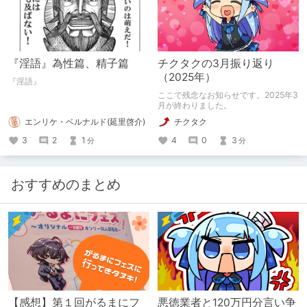
『淫語』為性篇、精子篇
チクタクの3月振り返り
（2025年）
『淫語』
ここで残念なお知らせです。2025年3
月が終わりました。
エンリケ・ベルナルド(延里啓介)
チクタク
3
2
1
4
0
3
分
分
おすすめのまとめ
【感想】第１回がるまにフ
悪徳業者と120万円分言い争