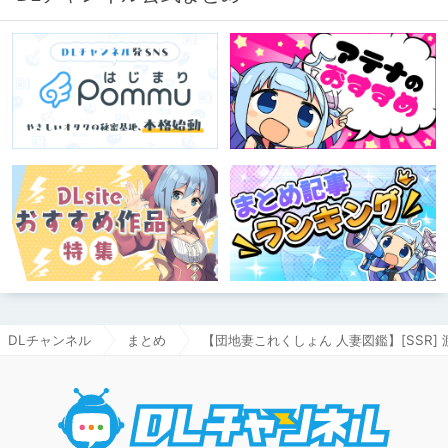
DLチャンネル
まとめ
【団地妻これくしょん 人妻図鑑】[SSR] 
DLチャ