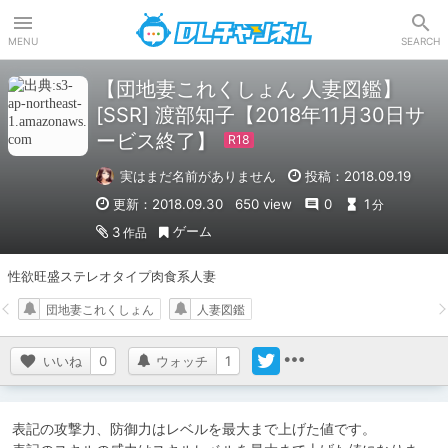
DLチャンネル
MENU
SEARCH
【団地妻これくしょん 人妻図鑑】
[SSR] 渡部知子【2018年11月30日サ
ービス終了】
実はまだ名前がありません
投稿：2018.09.19
更新：2018.09.30
650 view
0
1
分
ゲーム
3
作品
性欲旺盛ステレオタイプ肉食系人妻
団地妻これくしょん
人妻図鑑
いいね
0
ウォッチ
1
表記の攻撃力、防御力はレベルを最大まで上げた値です。
