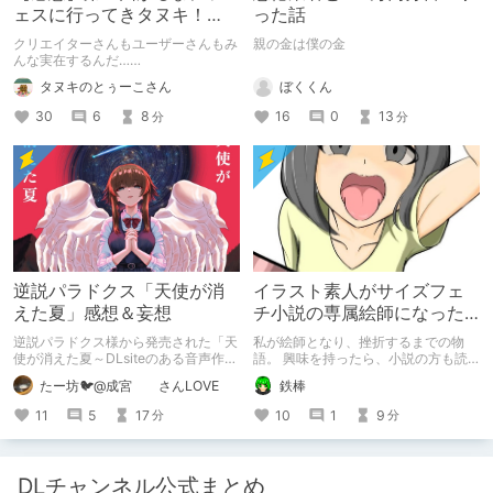
ェスに行ってきタヌキ！
った話
【レポ】
クリエイターさんもユーザーさんもみ
親の金は僕の金
んな実在するんだ……
ぼくくん
タヌキのとぅーこさん
16
0
13
30
6
8
分
分
逆説パラドクス「天使が消
イラスト素人がサイズフェ
えた夏」感想＆妄想
チ小説の専属絵師になった
お話
逆説パラドクス様から発売された「天
私が絵師となり、挫折するまでの物
使が消えた夏～DLsiteのある音声作品
語。 興味を持ったら、小説の方も読
について～」の感想です。 妄想も多
んで欲しいなって感じ 私の絵を使っ
たー坊🐦@成宮 さんLOVE
鉄棒
いです。
てくれてる小説書きさんのページＵＲ
Ｌ
11
5
17
10
1
9
分
分
https://www.pixiv.net/users/341489
73/novels?p=1
DLチャンネル公式まとめ