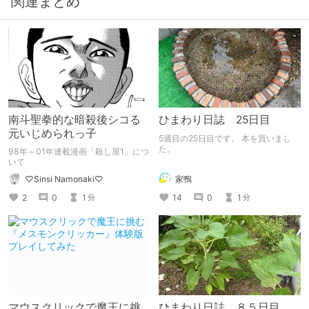
関連まとめ
南斗聖拳的な暗殺後シコる
ひまわり日誌 25日目
元いじめられっ子
5週目の25日目です。 本を買いまし
た。
98年～01年連載漫画「殺し屋1」につ
いて
家鴨
♡Sinsi Namonaki♡
14
0
1
2
0
1
分
分
マウスクリックで魔王に挑
ひまわり日誌 ８５日目