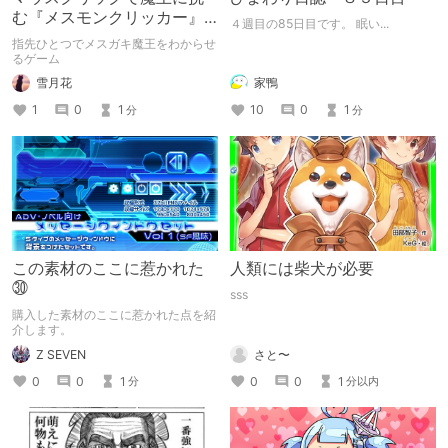
む『メスモンクリッカー』
４週目の85日目です。 眠い...
体験版プレイしてみた
指先ひとつでメスガキ魔王をわからせ
るゲーム
雪月花
家鴨
1
0
1
10
0
1
分
分
この素材のここに惹かれた
人類には柴犬が必要
㉚
sss
購入した素材のここに惹かれた点を紹
介します。
Z SEVEN
さと〜
0
0
1
0
0
1
分
分以内