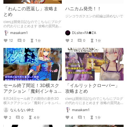
「わんこの恩返し」攻略ま
ハニカム発売！！
とめ
ジンコウガクエンの続編は諦めないで
cienは開発日記なのでこちらにブログ
の代わりにまとめます 攻略の質問あ
ったらコメントでどうぞ
masakam1
DLsite>FA●ZA
12
0
1
2
0
1
分
分
セール終了間近！3D横スク
「イルリットクローバー」
アクション「魔剣インキュ
攻略まとめ
バス」感想まとめ
8月24日セール終了の期待の新作3D
cienは開発日記なのでこちらにブログ
横スクアクション「魔剣インキュバ
の代わりにまとめます 攻略の質問あ
ス」の体験版→製品版の感想をまとめ
ったらコメントでどうぞ
なんもない紳士
masakam1
ました。 買うのに迷っている方！ご
一読ください！
2
0
4
4
1
1
分
分