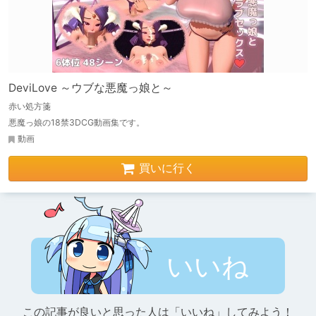
DeviLove ～ウブな悪魔っ娘と～
赤い処方箋
悪魔っ娘の18禁3DCG動画集です。
動画
買いに行く
いいね
この記事が良いと思った人は「いいね」してみよう！