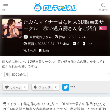
DLチャンネル
MENU
SEARCH
たぶんマイナー目な同人3D動画集サ
ークル 赤い処方箋さんをご紹介
全肯定おじさん
投稿：2022.12.24
更新：2022.12.24
75 view
0
1
分
動画
3
作品
個人的に推したい3D動画集サークル　赤い処方箋さんの魅力を少しでも
伝えられたら良いですね
3DCG作品
いいね
0
ウォッチ
0
元々イラスト集を作られていた方で、DLsiteの最古の作品はなんと
2004年公開と相当な古参作者さんですが、私が認知したのは3D動