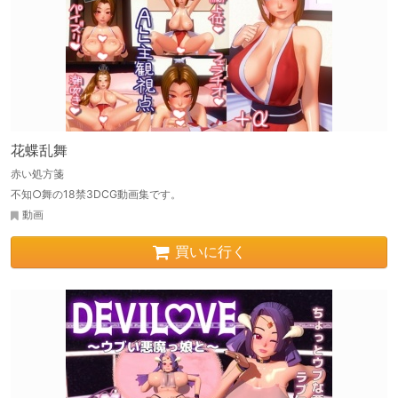
花蝶乱舞
赤い処方箋
不知○舞の18禁3DCG動画集です。
動画
買いに行く