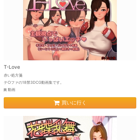
T-Love
赤い処方箋
テ○ファの18禁3DCG動画集です。
動画
買いに行く