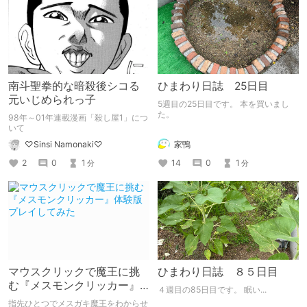
南斗聖拳的な暗殺後シコる
ひまわり日誌 25日目
元いじめられっ子
5週目の25日目です。 本を買いまし
た。
98年～01年連載漫画「殺し屋1」につ
いて
家鴨
♡Sinsi Namonaki♡
14
0
1
2
0
1
分
分
マウスクリックで魔王に挑
ひまわり日誌 ８５日目
む『メスモンクリッカー』
４週目の85日目です。 眠い...
体験版プレイしてみた
指先ひとつでメスガキ魔王をわからせ