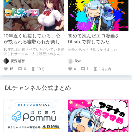
10年近く応援している、心
初めて読んだエロ漫画を
が抉られる寝取られが楽し
DLsiteで探してみた
めるサークル
10年以上応援させていただいている寝
意外とあっさり見つかりました！
取られサークル、人生通行止めさんの
新作がとても良かったので、新作を中
Ryo
夜深越智
心に、このサークルのゲームを紹介し
たくて、記事を書かせていただく。
4
1
1
15
0
10
分以内
分
キミノオモイからずっと好きな熱心な
ファンとしての記事にどうか、お付き
合いいただきたい（2026年7月18日
微修正）
DLチャンネル公式まとめ