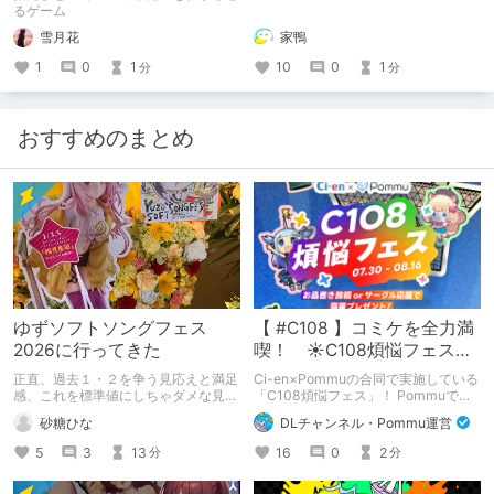
るゲーム
雪月花
家鴨
1
0
1
10
0
1
分
分
おすすめのまとめ
ゆずソフトソングフェス
【 #C108 】コミケを全力満
2026に行ってきた
喫！ ☀C108煩悩フェス☀
Pommu版のご案内
正直、過去１・２を争う見応えと満足
Ci-en×Pommuの合同で実施している
感、これを標準値にしちゃダメな見本
「C108煩悩フェス」！ Pommuでの
かも
参加方法について、改めてこちらでも
砂糖ひな
DLチャンネル・Pommu運営
ご案内いたします！
5
3
13
16
0
2
分
分