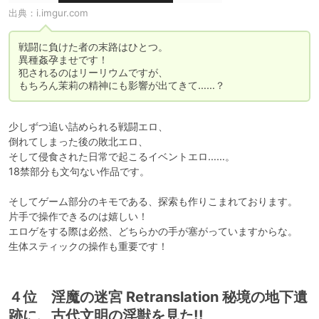
出典：
i.imgur.com
戦闘に負けた者の末路はひとつ。

異種姦孕ませです！

犯されるのはリーリウムですが、

もちろん茉莉の精神にも影響が出てきて……？
少しずつ追い詰められる戦闘エロ、

倒れてしまった後の敗北エロ、

そして侵食された日常で起こるイベントエロ……。

18禁部分も文句ない作品です。

そしてゲーム部分のキモである、探索も作りこまれております。

片手で操作できるのは嬉しい！

エロゲをする際は必然、どちらかの手が塞がっていますからな。

生体スティックの操作も重要です！
４位 淫魔の迷宮 Retranslation 秘境の地下遺
跡に、古代文明の淫獣を見た!!