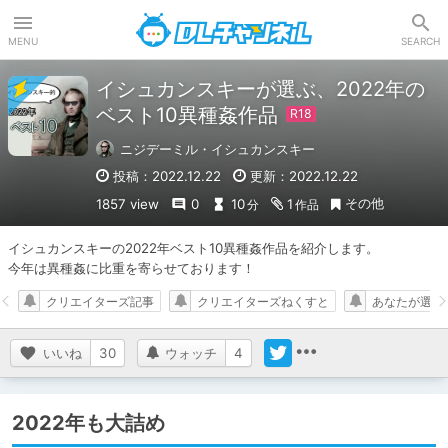
DLチャンネル
MENU
SEARCH
イシュカンスキーが選ぶ、2022年の
ベスト10異種姦作品
ニジデーミル・イシュカンスキー
投稿：2022.12.22
更新：2022.12.22
その他
1857 view
0
10
1
分
作品
イシュカンスキーの2022年ベスト10異種姦作品を紹介します。

今年は異種姦に比重を寄らせております！
クリエイターズ記事
クリエイターズねくすと
あなたが選ぶ20
いいね
30
ウォッチ
4
2022年も大詰め