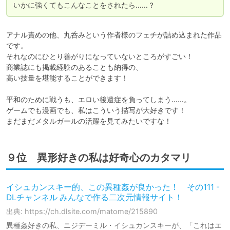
いかに強くてもこんなことをされたら……？
アナル責めの他、丸呑みという作者様のフェチが詰め込まれた作品
です。

それなのにひとり善がりになっていないところがすごい！

商業誌にも掲載経験のあることも納得の、

高い技量を堪能することができます！

平和のために戦うも、エロい後遺症を負ってしまう……。

ゲームでも漫画でも、私はこういう描写が大好きです！

まだまだメタルガールの活躍を見てみたいですな！
９位 異形好きの私は好奇心のカタマリ
イシュカンスキー的、この異種姦が良かった！ その111 -
DLチャンネル みんなで作る二次元情報サイト！
出典: https://ch.dlsite.com/matome/215890
異種姦好きの私、ニジデーミル・イシュカンスキーが、「これはエ