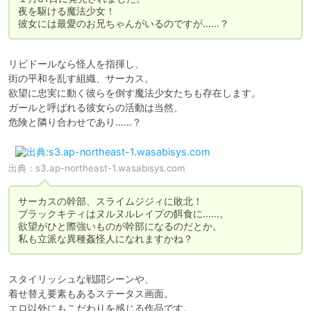
夜を駆ける魔法少女！

彼女には最愛のお兄ちゃんがいるのですが……？
リビドールなら怪人を指揮し、

街の平和を乱す組織、サーカス。

欲望に忠実に動く彼らを倒す魔法少女たちも存在します。

ガールと呼ばれる彼女らの活動は当然、

危険と隣り合わせであり……？
出典：
s3.ap-northeast-1.wasabisys.com
サーカスの幹部、スライムジジィに敗北！

ブラックキティはヌルヌルレイプの餌食に……。

欲望がひと際強いものが幹部になるのだとか。

私も立派な異種姦怪人になれますかね？
スタイリッシュな戦闘シーンや、

着せ替え要素もあるステータス画面。

エロ以外にもこだわりを感じる作品です。
