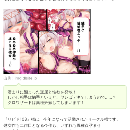
出典：
img.dlsite.jp
溜まりに溜まった退屈と性欲を発散！

しかし相手は触手といえど、ヤレばデキてしまうので……？

クロワザードは異種妊娠してしまいます！
『リビド108』様は、今年になって活動されたサークル様です。

処女作も二作目となる今作も、いずれも異種姦孕ませ！
