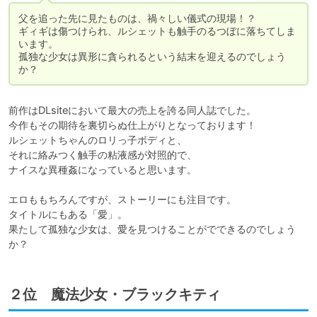
父を追った先に見たものは、禍々しい儀式の現場！？

ギィギは傷つけられ、ルシェットも触手のるつぼに落ちてしま
います。

孤独な少女は異形に貪られるという結末を迎えるのでしょう
か？
前作はDLsiteにおいて最大の売上を誇る同人誌でした。

今作もその期待を裏切らぬ仕上がりとなっております！

ルシェットちゃんのロリっ子ボディと、

それに絡みつく触手の粘液感が対照的で、

ナイスな異種姦になっていると思います。

エロももちろんですが、ストーリーにも注目です。

タイトルにもある「愛」。

果たして孤独な少女は、愛を見つけることがでできるのでしょう
か？
２位 魔法少女・ブラックキティ