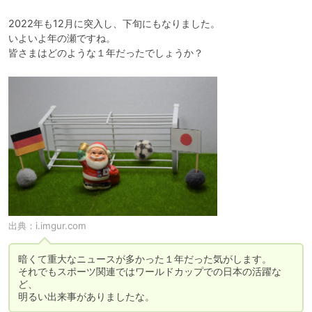
2022年も12月に突入し、下旬にもなりました。

いよいよ年の瀬ですね。

皆さまはどのような１年だったでしょうか？
出典：
i.imgur.com
暗くて重大なニュースが多かった１年だった気がします。

それでもスポーツ関連ではワールドカップでの日本の活躍な
ど、

明るい出来事がありましたな。