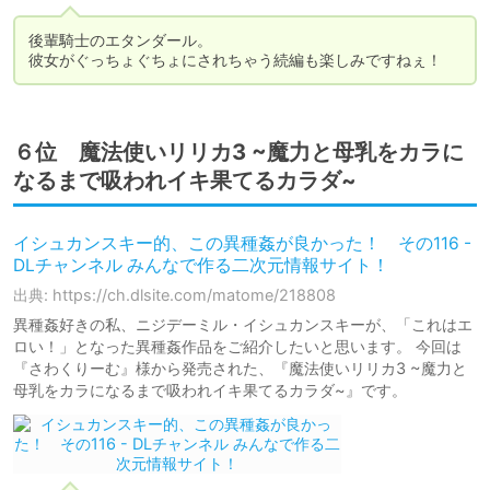
後輩騎士のエタンダール。

彼女がぐっちょぐちょにされちゃう続編も楽しみですねぇ！
６位 魔法使いリリカ3 ~魔力と母乳をカラに
なるまで吸われイキ果てるカラダ~
イシュカンスキー的、この異種姦が良かった！ その116 -
DLチャンネル みんなで作る二次元情報サイト！
出典: https://ch.dlsite.com/matome/218808
異種姦好きの私、ニジデーミル・イシュカンスキーが、「これはエ
ロい！」となった異種姦作品をご紹介したいと思います。 今回は
『さわくりーむ』様から発売された、『魔法使いリリカ3 ~魔力と
母乳をカラになるまで吸われイキ果てるカラダ~』です。