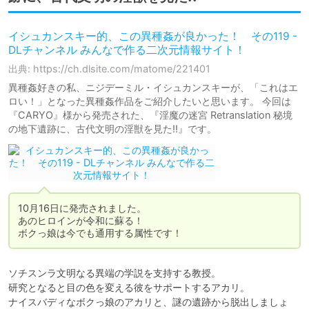
イシュカンスキー的、この異種姦が良かった！ その119 -
DLチャンネル みんなで作る二次元情報サイト！
出典: https://ch.dlsite.com/matome/221401
異種姦好きの私、ニジデーミル・イシュカンスキーが、「これはエ
ロい！」となった異種姦作品をご紹介したいと思います。 今回は
『CARYO』様から発売された、『淫魔の迷宮 Retranslation 秘境
の地下遺跡に、古代文明の淫獣を見た!!』です。
10月16日に発売されました。

あのヒロインが令和に蘇る！

ボクっ娘は今でも通用する属性です！
ソチスンラ文明なる異端の学説を支持する教授。

研究となると目の色を変える彼をサポートするアカリ。

ナイスバディなボクっ娘のアカリと、謎の遺跡から脱出しましょ