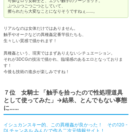
可憐なロリ女騎士と、エグい触手のツーショット。

ぶつぶつごつごつとしていて、

擦られたら大変なことになりそうですねぇ……。
リアルなのは女体だけではありません。

触手やオークなどの異種姦定番竿役たちも、

生々しい質感で描かれます！

異種姦という、現実ではまずありえないシチュエーション。

それが3DCGの技法で描かれ、臨場感のあるエロとなっておりま
す！

今後も技術の進歩が楽しみですね！
７位 女騎士 「触手を拾ったので性処理道具
として使ってみた」→結果、とんでもない事態
に……
イシュカンスキー的、この異種姦が良かった！ その120 -
DLチャンネル みんなで作る二次元情報サイト！