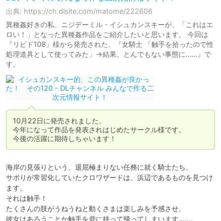
出典: https://ch.dlsite.com/matome/222606
異種姦好きの私、ニジデーミル・イシュカンスキーが、「これはエ
ロい！」となった異種姦作品をご紹介したいと思います。 今回は
『リビド108』様から発売された、『女騎士 「触手を拾ったので性
処理道具として使ってみた」→結果、とんでもない事態に……』で
す。
10月22日に発売されました。

今年になって作品を発表されはじめたサークル様です。

今後の活躍に期待しちゃいます！
海岸の見張りという、退屈極まりない任務に就く騎士たち。

サボりが常習化していたクロワザードは、浜辺であるものを見つけ
ます。

それは触手！

たくさんの肢がうねうねと動くさまは楽しみを予感させ、

彼女はあろうことか触手を砦に持って帰ってしまいます……。