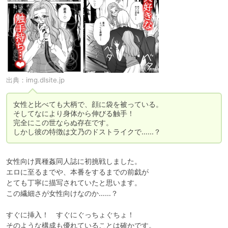
出典：
img.dlsite.jp
女性と比べても大柄で、顔に袋を被っている。

そしてなにより身体から伸びる触手！

完全にこの世ならぬ存在です。

しかし彼の特徴は文乃のドストライクで……？
女性向け異種姦同人誌に初挑戦しました。

エロに至るまでや、本番をするまでの前戯が

とても丁寧に描写されていたと思います。

この繊細さが女性向けなのか……？

すぐに挿入！　すぐにぐっちょぐちょ！

そのような構成も優れていることは確かです。
