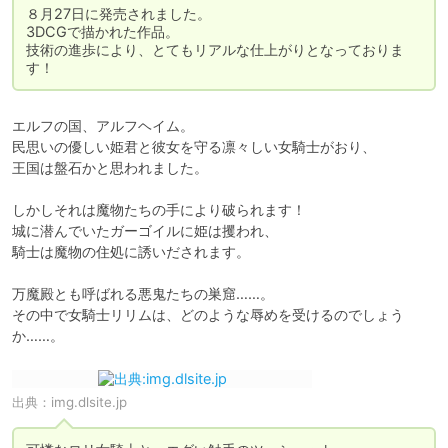
８月27日に発売されました。

3DCGで描かれた作品。

技術の進歩により、とてもリアルな仕上がりとなっておりま
す！
エルフの国、アルフヘイム。

民思いの優しい姫君と彼女を守る凛々しい女騎士がおり、

王国は盤石かと思われました。

しかしそれは魔物たちの手により破られます！

城に潜んでいたガーゴイルに姫は攫われ、

騎士は魔物の住処に誘いだされます。

万魔殿とも呼ばれる悪鬼たちの巣窟……。

その中で女騎士リリムは、どのような辱めを受けるのでしょう
か……。
出典：
img.dlsite.jp