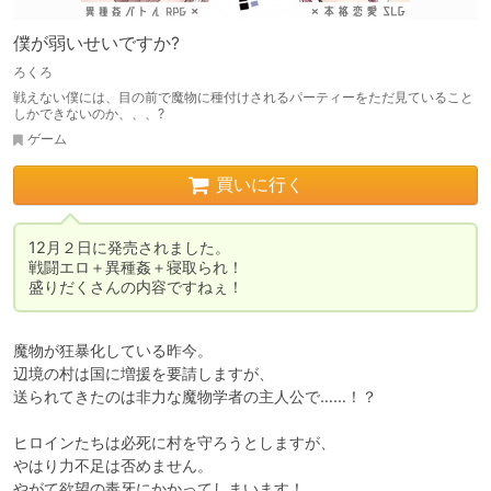
僕が弱いせいですか?
ろくろ
戦えない僕には、目の前で魔物に種付けされるパーティーをただ見ていること
しかできないのか、、、?
ゲーム
買いに行く
12月２日に発売されました。

戦闘エロ＋異種姦＋寝取られ！

盛りだくさんの内容ですねぇ！
魔物が狂暴化している昨今。

辺境の村は国に増援を要請しますが、

送られてきたのは非力な魔物学者の主人公で……！？

ヒロインたちは必死に村を守ろうとしますが、

やはり力不足は否めません。

やがて欲望の毒牙にかかってしまいます！
