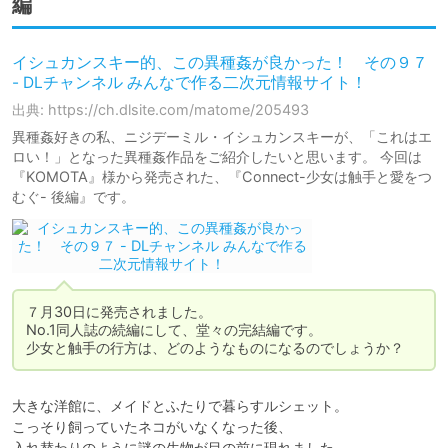
編
イシュカンスキー的、この異種姦が良かった！ その９７
- DLチャンネル みんなで作る二次元情報サイト！
出典: https://ch.dlsite.com/matome/205493
異種姦好きの私、ニジデーミル・イシュカンスキーが、「これはエ
ロい！」となった異種姦作品をご紹介したいと思います。 今回は
『KOMOTA』様から発売された、『Connect-少女は触手と愛をつ
むぐ- 後編』です。
７月30日に発売されました。

No.1同人誌の続編にして、堂々の完結編です。

少女と触手の行方は、どのようなものになるのでしょうか？
大きな洋館に、メイドとふたりで暮らすルシェット。

こっそり飼っていたネコがいなくなった後、

入れ替わりのように謎の生物が目の前に現れました。
