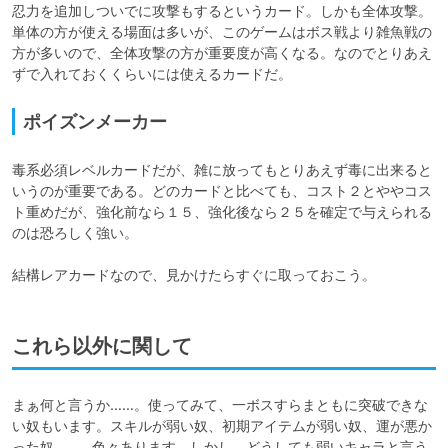
忍力を追加しついでに攻撃もするというカード。しかも全体攻撃。
単体の方が使える場面は多いが、このゲームはボス戦より雑魚戦の
方が多いので、全体攻撃の方が重要度が高くなる。なのでとりあえ
ポイズンメーカー
毒系必須レベルカードだが、雑に放ってもとりあえず毒に出来ると
いうのが重要である。どのカードと比べても、コスト２とややコス
ト重めだが、強化前なら１５、強化後なら２５を確定で与えられる
のは恐ろしく強い。

結構レアカードなので、見かけたらすぐに取っておこう。
これら以外に関して
まぁ何と言うか……。使ってみて、一ボスすらまともに突破できな
い奴もいます。スキルが弱い奴、初期アイテムが弱い奴、運が悪か
った奴……。色々あります。しかし、どうしても弱いキャラと言う