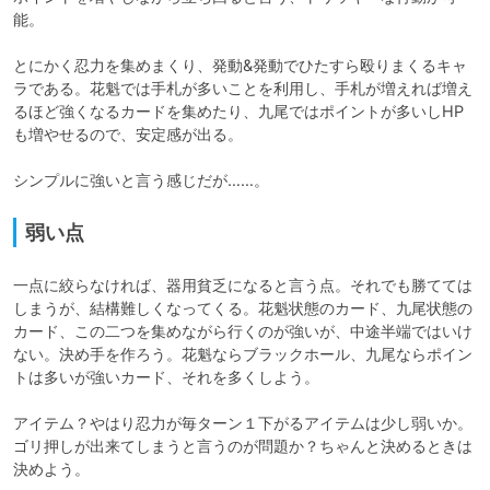
能。

とにかく忍力を集めまくり、発動&発動でひたすら殴りまくるキャ
ラである。花魁では手札が多いことを利用し、手札が増えれば増え
るほど強くなるカードを集めたり、九尾ではポイントが多いしHP
も増やせるので、安定感が出る。

シンプルに強いと言う感じだが……。
弱い点
一点に絞らなければ、器用貧乏になると言う点。それでも勝てては
しまうが、結構難しくなってくる。花魁状態のカード、九尾状態の
カード、この二つを集めながら行くのが強いが、中途半端ではいけ
ない。決め手を作ろう。花魁ならブラックホール、九尾ならポイン
トは多いが強いカード、それを多くしよう。

アイテム？やはり忍力が毎ターン１下がるアイテムは少し弱いか。
ゴリ押しが出来てしまうと言うのが問題か？ちゃんと決めるときは
決めよう。