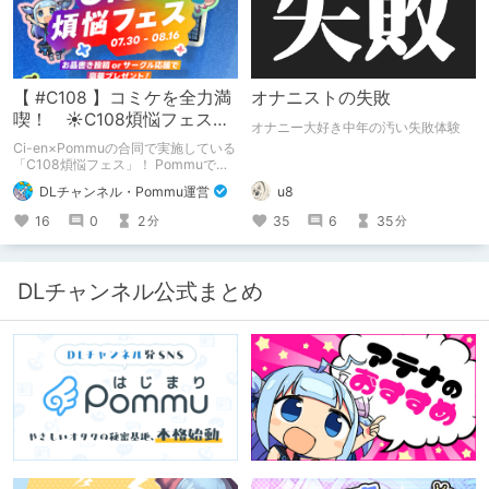
【 #C108 】コミケを全力満
オナニストの失敗
喫！ ☀C108煩悩フェス☀
オナニー大好き中年の汚い失敗体験
Pommu版のご案内
Ci-en×Pommuの合同で実施している
「C108煩悩フェス」！ Pommuでの
参加方法について、改めてこちらでも
DLチャンネル・Pommu運営
u8
ご案内いたします！
16
0
2
35
6
35
分
分
DLチャンネル公式まとめ