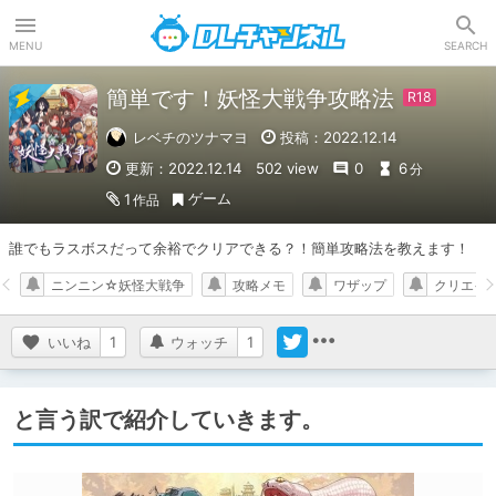
DLチャンネル
MENU
SEARCH
簡単です！妖怪大戦争攻略法
レベチのツナマヨ
投稿：2022.12.14
更新：2022.12.14
502 view
0
6
分
ゲーム
1
作品
誰でもラスボスだって余裕でクリアできる？！簡単攻略法を教えます！
ニンニン☆妖怪大戦争
攻略メモ
ワザップ
クリエイ
いいね
1
ウォッチ
1
と言う訳で紹介していきます。