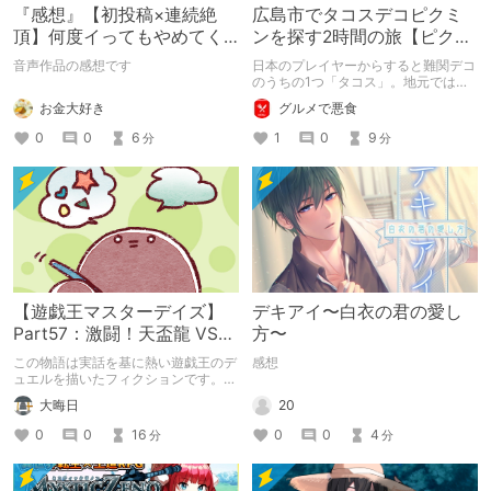
『感想』【初投稿×連続絶
広島市でタコスデコピクミ
頂】何度イってもやめてく
ンを探す2時間の旅【ピクミ
れない嫉妬彼氏に激責めさ
ンブルーム / Pikmin
音声作品の感想です
日本のプレイヤーからすると難関デコ
れて堕とされる。
Bloom】
のうちの1つ「タコス」。地元では見
つけられなかった男が広島で探す旅を
お金大好き
グルメで悪食
お送りします。ねくすと5月のテーマ
「お出かけの記録」。
0
0
6
1
0
9
分
分
【遊戯王マスターデイズ】
デキアイ〜白衣の君の愛し
Part57：激闘！天盃龍 VS
方〜
千年D【架空デュエル】
この物語は実話を基に熱い遊戯王のデ
感想
ュエルを描いたフィクションです。
（自分用メモ：2025-05-14）
20
大晦日
0
0
4
0
0
16
分
分