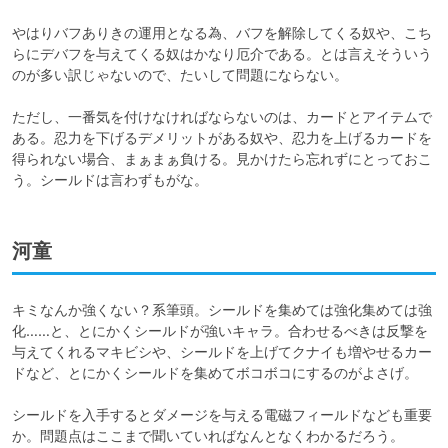
やはりバフありきの運用となる為、バフを解除してくる奴や、こち
らにデバフを与えてくる奴はかなり厄介である。とは言えそういう
のが多い訳じゃないので、たいして問題にならない。

ただし、一番気を付けなければならないのは、カードとアイテムで
ある。忍力を下げるデメリットがある奴や、忍力を上げるカードを
得られない場合、まぁまぁ負ける。見かけたら忘れずにとっておこ
う。シールドは言わずもがな。
河童
キミなんか強くない？系筆頭。シールドを集めては強化集めては強
化……と、とにかくシールドが強いキャラ。合わせるべきは反撃を
与えてくれるマキビシや、シールドを上げてクナイも増やせるカー
ドなど、とにかくシールドを集めてボコボコにするのがよさげ。

シールドを入手するとダメージを与える電磁フィールドなども重要
か。問題点はここまで聞いていればなんとなくわかるだろう。