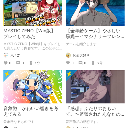
MYSTIC ZENO【Win版】
【全年齢ゲーム】やさしい
プレイしてみた
黒縄ーイマジナリーフレン
ドの「彼」と過ごすおぼん
MYSTIC ZENO【Win版】をプレイし
ゲームを紹介します
やすみー
た見たという内容です。 この記事は
通常のクリエイターズ記事です。
お金大好き
76421
0
0
6
0
0
7
分
分
音象徴 かわいい響きを考
『感想』ふたりのおもい
えてみる
で。〜監禁されたあなたの
末路〜【がるまに限定特典
音象徴なるものです
音声作品の感想です。
付き】