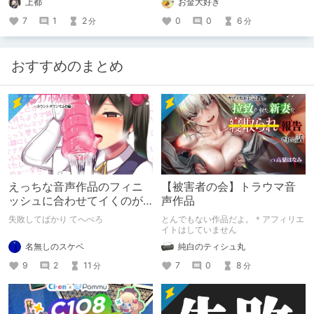
上都
お金大好き
7
1
2
0
0
6
分
分
おすすめのまとめ
えっちな音声作品のフィニ
【被害者の会】トラウマ音
ッシュに合わせてイくのが
声作品
下手すぎる【失敗した話】
失敗してばかり てへぺろ
とんでもない作品だよ。＊アフィリエ
イトはしていません
名無しのスケベ
純白のティシュ丸
9
2
11
7
0
8
分
分