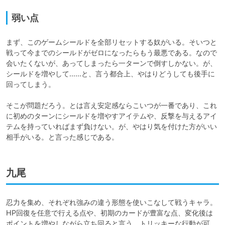
弱い点
まず、このゲームシールドを全部リセットする奴がいる。そいつと
戦って今までのシールドがゼロになったらもう最悪である。なので
会いたくないが、あってしまったら一ターンで倒すしかない。が、
シールドを増やして……と、言う都合上、やはりどうしても後手に
回ってしまう。

そこが問題だろう。とは言え安定感ならこいつが一番であり、これ
に初めのターンにシールドを増やすアイテムや、反撃を与えるアイ
テムを持っていればまず負けない。が、やはり気を付けた方がいい
相手がいる。と言った感じである。
九尾
忍力を集め、それぞれ強みの違う形態を使いこなして戦うキャラ。
HP回復を任意で行える点や、初期のカードが豊富な点、変化後は
ポイントを増やしながら立ち回ると言う、トリッキーな行動が可