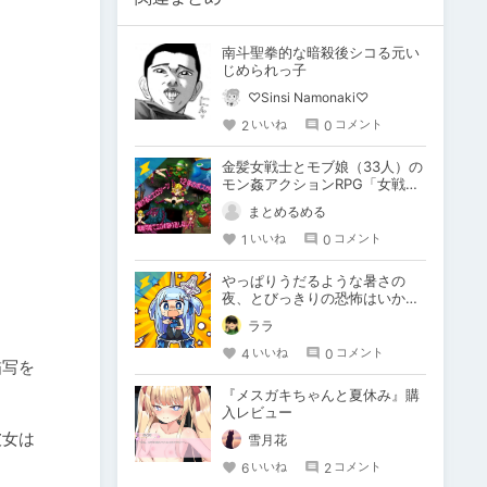
南斗聖拳的な暗殺後シコる元い
じめられっ子
♡Sinsi Namonaki♡
2
0
いいね
コメント
金髪女戦士とモブ娘（33人）の
モン姦アクションRPG「女戦士
マンカースの冒険 トロルと繋が
まとめるめる
れし姫君」
1
0
いいね
コメント
やっぱりうだるような暑さの
夜、とびっきりの恐怖はいか
が？『エログロス』vol.3レビュ
ララ
ー
4
0
いいね
コメント
描写を
『メスガキちゃんと夏休み』購
入レビュー
彼女は
雪月花
6
2
いいね
コメント