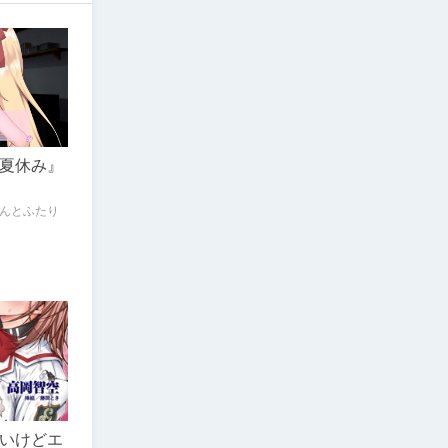
夏休み』
んとふたり
いけどエ