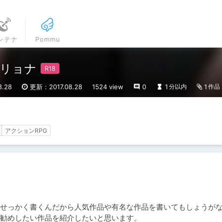
ンテナ
Pommu
リョナ
.28
更新：2017.08.28
1524 view
0
1
1
分以内
作品
アクションRPG
せっかく書くんだから人気作品や有名な作品を書いてもしょうが
勧めしたい作品を紹介したいと思います。