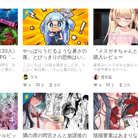
33人）
やっぱりうだるような暑さの
『メスガキちゃんと
PG「女
夜、とびっきりの恐怖はいか
購入レビュー
 トロル
が？『エログロス』vol.3レビ
RPG「女
こんにちは！お盆を過ぎましたが、と
夏休みにメスガキな妹ちゃ
ュー
ルと繋がれ
にかく毎日暑い！そんな夏の日にうっ
で留守番するゲーム。
てつけのゾワゾワ感、体験してみませ
ララ
雪月花
んか？前回、前々回と続きまして、リ
ョナ好きにとっては舌なめずりするほ
4
0
6
6
2
2
分
分
どの珠玉のアンソロジー『エログロ
ス』のvol.3についてご紹介していきた
いと思います。
ャルビッ
隣の席の間宮さんと放課後の
陰陽要素はあまりな