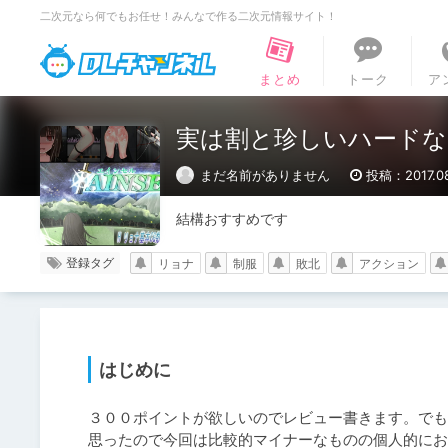
二次元なら何でもお任せ！みんなで作る二次元情報サイト！
DLチャンネル
まとめ
トーク
ア
実は割と珍しいハードな
まだ名前がありません
投稿：2017.08
結構おすすめです
登録タグ
リョナ
制服
敗北
アクション
はじめに
３００ポイントが欲しいのでレビュー書きます。でも
思ったので今回は比較的マイナーなものの個人的にお