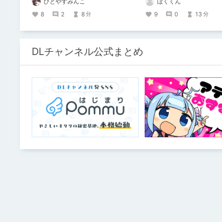
ひとやすみんこ
ぼくくん
れまでのあゆみを振り返ります。
8
2
8
9
0
13
分
分
DLチャンネル公式まとめ