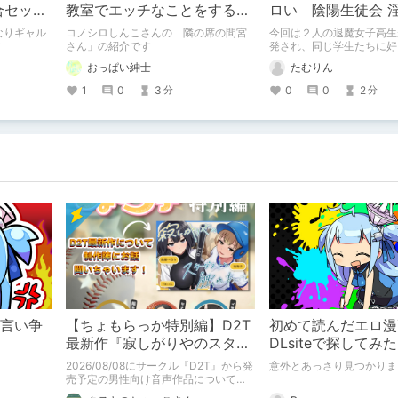
合セック
教室でエッチなことをする同
ロい 陰陽生徒会 
介
人誌の紹介【コノシロしん
なりギャル
コノシロしんこさんの「隣の席の間宮
今回は２人の退魔女子高生
こ】
す
さん」の紹介です
発され、同じ学生たちに好
ばれるノベル作品を紹介
おっぱい紳士
たむりん
1
0
3
0
0
2
分
分
分言い争
【ちょもらっか特別編】D2T
初めて読んだエロ漫
最新作『寂しがりやのスター
DLsiteで探してみた
ダストと触れあって』制作陣
2026/08/08にサークル『D2T』から発
意外とあっさり見つかりま
にインタビュー！🎤
売予定の男性向け音声作品について逆
神ラニさんと不束こけしさんにお話聞