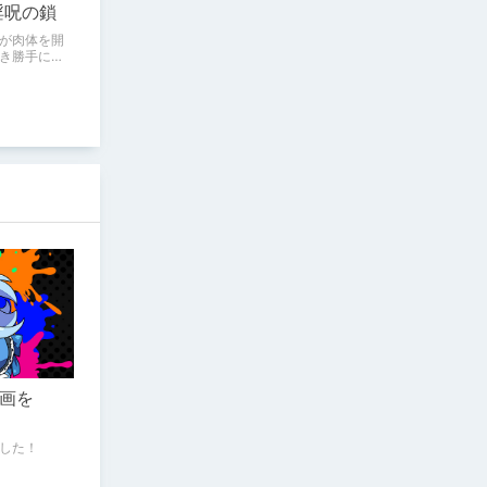
淫呪の鎖
が肉体を開
き勝手に弄
画を
した！