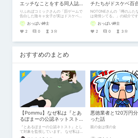
エッチなことをする同人誌の
チたちがドスケベ百
紹介【りふれぼコミック】
スをする同人誌の紹
りふれぼコミックさんの「罰ゲームで
NOTONEさんの「噂のふた
【NOTONE】
告白した陰キャ女子が実はドスケベで
は発情シてる。」の紹介で
いちゃラブセックスしちゃうよ」の紹
おっぱい紳士
おっぱい紳士
介です
2
0
3
2
0
3
分
分
おすすめのまとめ
【Pommu】なぜ私は『とあ
悪徳業者と120万円
るぽまーの公認ネットストー
った話
カー』になったのか【出会い
『とあるぽまーの公認ネトスト』とし
親の金は僕の金
編】
て対象を監視しています。 なぜ私はこ
のような行動をとるに至ったのか。こ