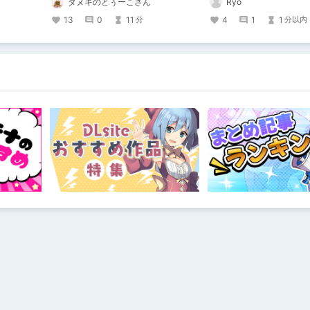
タヌキのとぅーこさん
Ryo
いちゃいました！夏コミに関する告知
もあります！
13
0
11
4
1
1
分
分以内