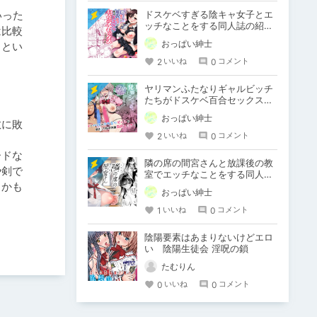
いった
ドスケベすぎる陰キャ女子とエ
ッチなことをする同人誌の紹介
は比較
【りふれぼコミック】
おっぱい紳士
。とい
2
0
いいね
コメント
ヤリマンふたなりギャルビッチ
たちがドスケベ百合セックスを
する同人誌の紹介【NOTONE】
おっぱい紳士
敵に敗
2
0
いいね
コメント
ードな
隣の席の間宮さんと放課後の教
や剣で
室でエッチなことをする同人誌
るかも
の紹介【コノシロしんこ】
おっぱい紳士
1
0
いいね
コメント
陰陽要素はあまりないけどエロ
い 陰陽生徒会 淫呪の鎖
たむりん
0
0
いいね
コメント