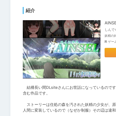
紹介
AINS
しんで
妖精の
ゲー
　結構長い間DLsiteさんにお世話になっているの
含む作品です。

　ストーリーは住処の森を汚された妖精の少女が、原
人間に変装しているので（なぜか制服）その辺は違和