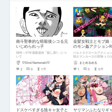
南斗聖拳的な暗殺後シコる元
金髪女戦士とモブ娘（
いじめられっ子
のモン姦アクションR
戦士マンカースの冒険
98年～01年連載漫画「殺し屋1」につ
ベルトスクロールアクション
と繋がれし姫君」
いて
戦士マンカースの冒険 トロ
し姫君」の紹介です。
♡Sinsi Namonaki♡
まとめるめる
2
0
1
1
0
5
分
分
ドスケベすぎる陰キャ女子と
ヤリマンふたなりギ