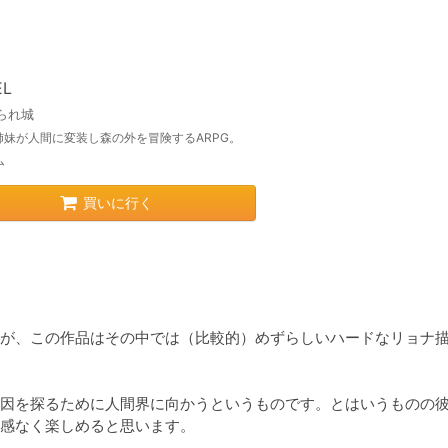
EL
られ城
姉妹が人間に変装し森の外を冒険するARPG。
ム
買いに行く
ですが、この作品はその中では（比較的）めずらしいハードなリョナ
因を探るために人間界に向かうというものです。とはいうものの
感なく楽しめると思います。
