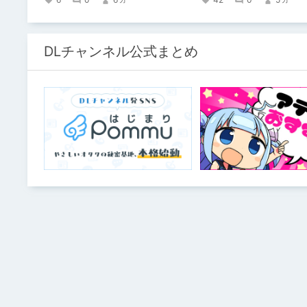
言葉）」が集まるチーム！？ 成人男
スタッフがダミヘに抱きつ
オにアダルトグッズが転が
目な理由とは？ クオリティ向上のため
の、ちょっとシュールな（
DLチャンネル公式まとめ
誤をたっぷりご紹介します