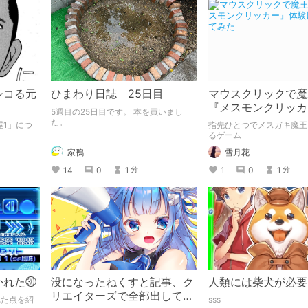
シコる元
ひまわり日誌 25日目
マウスクリックで魔
『メスモンクリッカ
5週目の25日目です。 本を買いまし
版プレイしてみた
た。
屋1」につ
指先ひとつでメスガキ魔王
るゲーム
家鴨
雪月花
14
0
1
1
0
1
分
分
かれた㉚
没になったねくすと記事、ク
人類には柴犬が必要
リエイターズで全部出してみ
れた点を紹
sss