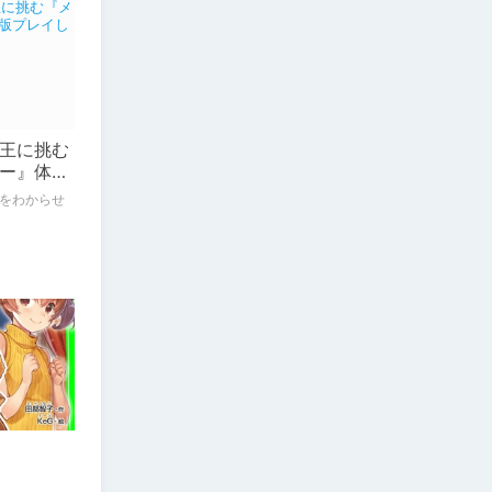
王に挑む
ー』体験
をわからせ