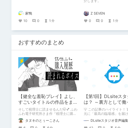
介します。
家鴨
Z SEVEN
10
0
1
0
0
1
分
分
おすすめのまとめ
【健全な羞恥プレイ】よし、
【第1回】DLsiteス
すごいタイトルの作品をまた
は？ ～裏方として働
買おう。【湧き上がる不健全
の紹介
そして税理士に読ませるんだ🤭💕 ふわ
💡 この記事のハイライト！
な気持ち】
ふわ電子研究所さま作『税理士に購入
元に「最高の臨場感」を届
履歴読まれるボイス』の感想レビュー
ンドエンジニアの仕事」の
タヌキのとぅーこさん
DLsiteスタジオ音声編
です！
台裏を大公開！ スマートな
と思いきや、実態は「音の
6
0
6
42
0
5
分
分