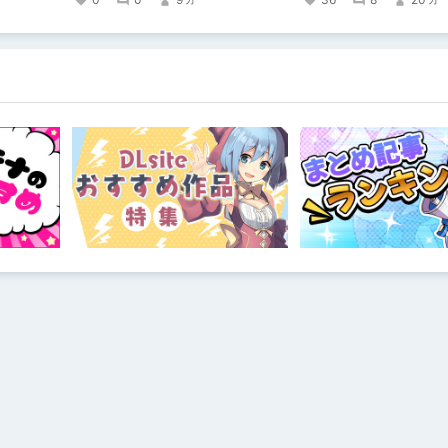
性
き、スタジ
る超大真面
？）試行錯
！