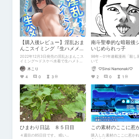
【購入後レビュー】淫乱おま
南斗聖拳的な暗殺後
んこスイミング『生ハメメソ
いじめられっ子
ッド』とは何なのか？
2022年12月3日発売の淫乱おまんこス
98年～01年連載漫画「殺し
イミング〜ドスケベ水着で生ハメトレ
いて
ーニング～のご紹介
木こり
♡Sinsi Namonaki♡
4
0
3
2
0
1
分
分
ひまわり日誌 ８５日目
この素材のここに惹
４週目の85日目です。 眠い...
購入した素材のここに惹か