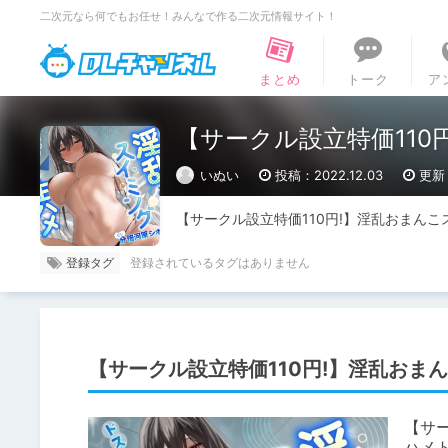
二次元なら何でもお任せ！みんなで作る二次元情報サイト！
DLチャンネル
まとめ
トーク
ア
【サークル設立特価11
いぬい
投稿：2022.12.03
更新：
【サークル設立特価110円!】淫乱おまん
登録タグ
【サークル設立特価110円!】淫乱お
【サ
ハメ