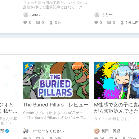
ます。
ちょっと吹っ切れてみた。 いくつかは
反映を押して通常記事ではなく、クリ
エイター記事として出してみようかな
さと〜
rururur
と。
0
0
1
3
0
3
分以内
分
タジオと
The Buried Pillars レビュー
M性感で女の子に責
く私たち
がら短歌詠んできた
Steamでプレイ出来るエロACTゲー
「The Buried Pillars」のレビューで
 皆さんの耳
タイトルの通りです。
す。
ける「サウ
リアルな舞
コーヒーをください
集部
長田 興資
専門職……
変態（褒め
0
0
9
36
8
20
分
分