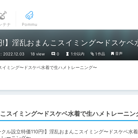
ンテナ
Pommu
0円!】淫乱おまんこスイミング〜ドスケ
音声
2022.12.03
18 view
0
1
1
分以内
作品
こスイミング〜ドスケベ水着で生ハメトレーニング〜
まんこスイミング〜ドスケベ水着で生ハメトレーニン
ークル設立特価110円!】淫乱おまんこスイミング〜ドスケベ水
トレーニング〜