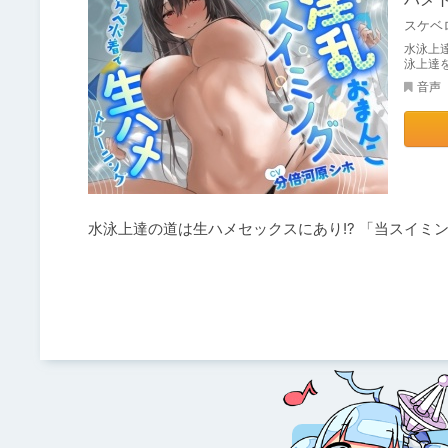
スケベ
水泳上
泳上達
音声