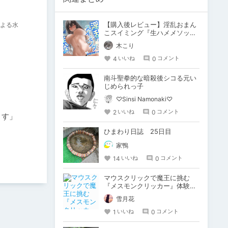
【購入後レビュー】淫乱おまん
による水
こスイミング『生ハメメソッ
ド』とは何なのか？
木こり
4
0
いいね
コメント
南斗聖拳的な暗殺後シコる元い
じめられっ子
♡Sinsi Namonaki♡
2
0
いいね
コメント
ひまわり日誌 25日目
家鴨
14
0
いいね
コメント
マウスクリックで魔王に挑む
『メスモンクリッカー』体験版
プレイしてみた
雪月花
1
0
いいね
コメント