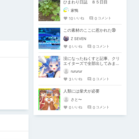
ひまわり日誌 ８５日目
家鴨
10
0
いいね
コメント
この素材のここに惹かれた㉚
Z SEVEN
0
0
いいね
コメント
没になったねくすと記事、クリ
エイターズで全部出してみま
す。
rururur
3
0
いいね
コメント
人類には柴犬が必要
さと〜
0
0
いいね
コメント