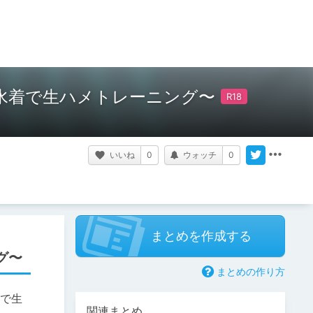
ベ水着で生ハメトレーニング〜
いいね
0
ウォッチ
0
まとめを作成する
グ〜
まとめの作り方
着で生
関連まとめ