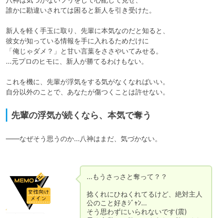
誰かに勘違いされては困ると新人を引き受けた。

新人を軽く手玉に取り、先輩に本気なのだと知ると、

彼女が知っている情報を手に入れるためだけに

「俺じゃダメ？」と甘い言葉をささやいてみせる。

…元プロのヒモに、新人が勝てるわけもない。

これを機に、先輩が浮気をする気がなくなればいい。

自分以外のことで、あなたが傷つくことは許せない。
先輩の浮気が続くなら、本気で奪う
――なぜそう思うのか…八神はまだ、気づかない。

…もうさっさと奪って？？

捻くれにひねくれてるけど、絶対主人
公のこと好きｼﾞｬﾝ…

そう思わずにいられないです(震)
