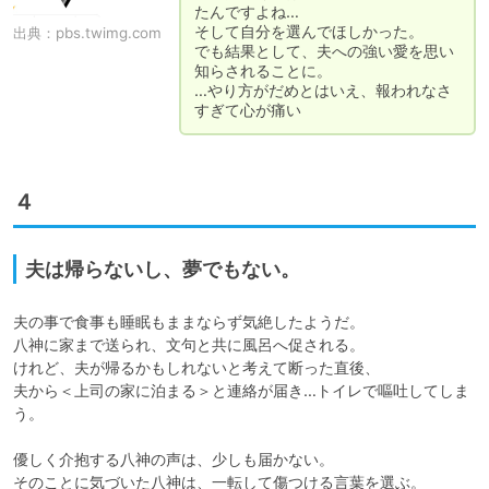
たんですよね…

そして自分を選んでほしかった。

出典：
pbs.twimg.com
でも結果として、夫への強い愛を思い
知らされることに。

…やり方がだめとはいえ、報われなさ
すぎて心が痛い
４
夫は帰らないし、夢でもない。
夫の事で食事も睡眠もままならず気絶したようだ。

八神に家まで送られ、文句と共に風呂へ促される。

けれど、夫が帰るかもしれないと考えて断った直後、

夫から＜上司の家に泊まる＞と連絡が届き…トイレで嘔吐してしま
う。

優しく介抱する八神の声は、少しも届かない。

そのことに気づいた八神は、一転して傷つける言葉を選ぶ。
