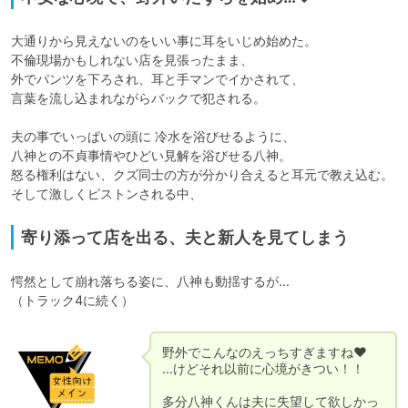
大通りから見えないのをいい事に耳をいじめ始めた。

不倫現場かもしれない店を見張ったまま、

外でパンツを下ろされ、耳と手マンでイかされて、

言葉を流し込まれながらバックで犯される。

夫の事でいっぱいの頭に 冷水を浴びせるように、

八神との不貞事情やひどい見解を浴びせる八神。

怒る権利はない、クズ同士の方が分かり合えると耳元で教え込む。

寄り添って店を出る、夫と新人を見てしまう
愕然として崩れ落ちる姿に、八神も動揺するが…

（トラック4に続く）
野外でこんなのえっちすぎますね♥

…けどそれ以前に心境がきつい！！

多分八神くんは夫に失望して欲しかっ