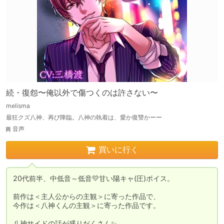
続・復怨〜俺以外で傷つくのは許さない〜
melisma
最狂クズ八神、再び降臨。八神の執着は、愛か復讐かーー
音声
買いに行く
20代前半、中低音～低音💛甘い陽キャ(圧)ボイス。

前作は＜主人公からの主観＞に寄った作品で、

今作は＜八神くんの主観＞に寄った作品です。

八神サイドの話が盛りだくさん✨
