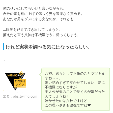
俺のせいにしてもいいと言いながらも、

自分の事を棚に上げて傷つく姿を遠慮なく責める。

あなたが男をダメにする女なのか、それとも…

…限界を迎えて泣き出してしまうと、

けれど実状を調べる気にはなったらしい。
⋮
八神、嬉々として不倫のことツツキま
すね～～。

追い詰めすぎて泣かせてしまい、逆に
不機嫌になりますが…

主人公が夫のことで泣くのが嫌だった
んでしょうね！

出典：
pbs.twimg.com
泣かせたのは八神ですけど！

この理不尽さも健在ですね♥