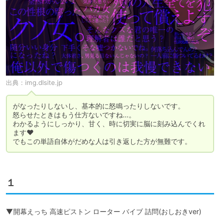
出典：
img.dlsite.jp
がなったりしないし、基本的に怒鳴ったりしないです。

怒らせたときはもう仕方ないですね…。

わかるようにしっかり、甘く、時に切実に脳に刻み込んでくれ
ます♥

でもこの単語自体がだめな人は引き返した方が無難です。
１
▼開幕えっち 高速ピストン ローター バイブ 詰問(おしおきver)