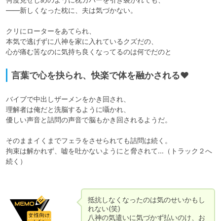
――新しくなった枕に、夫は気づかない。

クリにローターをあてられ、

本気で逃げずに八神を家に入れているクズだの、

言葉で心を抉られ、快楽で体を融かされる♥
バイブで中出しザーメンをかき回され、

理解者は俺だと洗脳するように囁かれ、

優しい声音と詰問の声音で脳もかき回されるようだ。

そのままイくまでフェラをさせられても詰問は続く。

拘束は解かれず、嘘を吐かないようにと脅されて…（トラック２へ
続く）

抵抗しなくなったのは気のせいかもし
れない(笑)

八神の気遣いに気づかず払いのけ、お