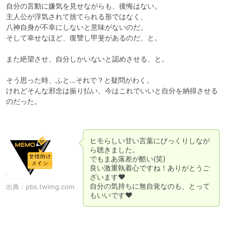
自分の言動に嫌気を見せながらも、後悔はない。

主人公が浮気されて捨てられる形ではなく、

八神自身が不幸にしないと意味がないのだ。

そして幸せなほど、復讐し甲斐があるのだ、と。

また絶望させ、自分しかいないと認めさせる、と。

そう思った時、ふと…それで？と疑問がわく。

けれどそんな邪念は振り払い、今はこれでいいと自分を納得させる
のだった。

ヒモらしい甘い言葉にびっくりしなが
ら聴きました。

でもまあ落差が酷い(笑)

良い激重執着心ですね！ありがとうご
ざいます♥

自分の気持ちに無自覚なのも、とって
出典：
pbs.twimg.com