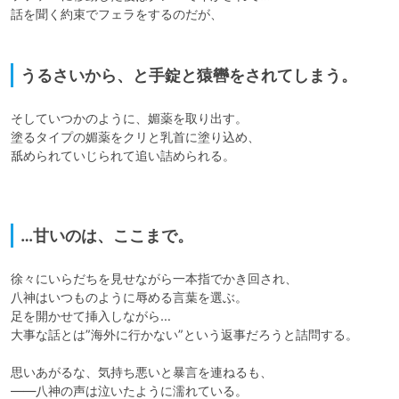
話を聞く約束でフェラをするのだが、

うるさいから、と手錠と猿轡をされてしまう。
そしていつかのように、媚薬を取り出す。

塗るタイプの媚薬をクリと乳首に塗り込め、

舐められていじられて追い詰められる。

…甘いのは、ここまで。
徐々にいらだちを見せながら一本指でかき回され、

八神はいつものように辱める言葉を選ぶ。

足を開かせて挿入しながら…

大事な話とは”海外に行かない”という返事だろうと詰問する。

思いあがるな、気持ち悪いと暴言を連ねるも、

――八神の声は泣いたように濡れている。
