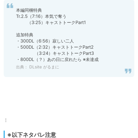
本編同梱特典

Tr.2.5（7:16）本気で奪う　

　　  （3:25）キャストトークPart1

追加特典

・300DL（6:56）寂しい二人

・500DL（2:32）キャストトークPart2

　　　　 （3:24）キャストトークPart3

・800DL（？）あの日に戻れたら ※未達成
出典：
DLsite がるまに
⋮
※以下ネタバレ注意