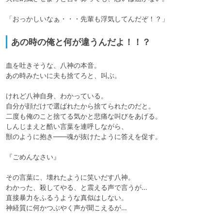
あの時の俺と何が違うんだよ！！？
血を吐きそうな、八神の本音。

あの時みたいに夫も捨てろと、叫ぶ。

けれど八神自身、わかっている。

自分が顔だけで選ばれたから捨てられたのだと。

二度も俺のこと捨てる気かと悲痛な叫びをあげる。

しんじまえと酷い言葉を連呼しながら、

獣のように抱き――魂が抜けたように答えを促す。

『ごめんなさい』

その言葉に、壊れたように笑いだす八神。

わかった、殺してやる、と震える声で言うが…

直接暴力をふるうような真似はしない。

神経質に何かつぶやく声が聞こえるが…
