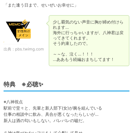
少し覇気のない声音に胸が締め付けら
れます…

海外に行っちゃいますが、八神君は戻
ってきてくれます。

そう約束したので。

出典：
pbs.twimg.com
～～な、泣く…！！！

…ああもう続編おまちしてます！
特典 ※必聴✨
※八神視点

駅前で堂々と、先輩と新人部下(女)が腕を組んでいる

仕事の相談中に飲み、具合が悪くなったらしいが…

新人は酒の匂いもしない。バレバレの嘘だ。

八神は気づかないフリをして心配して見せ、
