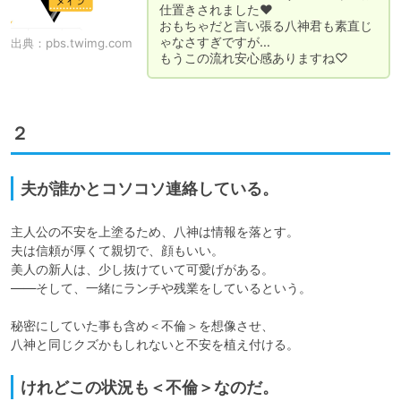
仕置きされました♥

おもちゃだと言い張る八神君も素直じ
ゃなさすぎですが…

出典：
pbs.twimg.com
もうこの流れ安心感ありますね♡
２
夫が誰かとコソコソ連絡している。
主人公の不安を上塗るため、八神は情報を落とす。

夫は信頼が厚くて親切で、顔もいい。

美人の新人は、少し抜けていて可愛げがある。

――そして、一緒にランチや残業をしているという。

秘密にしていた事も含め＜不倫＞を想像させ、

けれどこの状況も＜不倫＞なのだ。