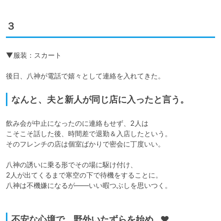
３
▼服装：スカート

なんと、夫と新人が同じ店に入ったと言う。
飲み会が中止になったのに連絡もせず、2人は

こそこそ話した後、時間差で退勤＆入店したという。

そのフレンチの店は個室ばかりで密会に丁度いい。

八神の誘いに乗る形でその場に駆け付け、

2人が出てくるまで寒空の下で待機をすることに。

八神は不機嫌になるが――いい暇つぶしを思いつく。

不安な心境で、野外いたずらを始め…♥