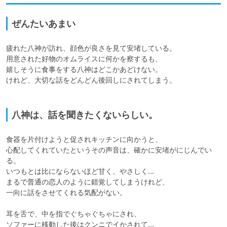
ぜんたいあまい
疲れた八神が訪れ、顔色が良さを見て安堵している。

用意された好物のオムライスに何かを察するも、

嬉しそうに食事をする八神はどこかあどけない。

けれど、大切な話をどんどん後回しにされてしまう。

八神は、話を聞きたくないらしい。
食器を片付けようと促されキッチンに向かうと、

心配してくれていたというその声音は、確かに安堵がにじんでい
る。

いつもとは比にならないほど甘く、やさしく…

まるで普通の恋人のように錯覚してしまうけれど、

一向に話をさせてくれる気配がない。

耳を舌で、中を指でぐちゃぐちゃにされ、

ソファーに移動した後はクンニでイかされて…
