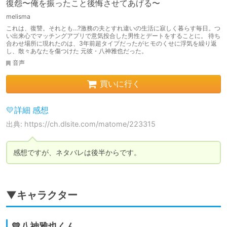
復怨〜俺を振ったこと後悔させてあげる〜
melisma
これは、復讐。それとも…?激務の夫とすれ違いの生活に寂しく暮らす毎日。つ
い出来心でマッチングアプリで意気投合した男性とデートをすることに。 待ち
合わせ場所に現れたのは、3年前超タイプだったがヒモのくせに浮気を繰り返
し、散々あなたを傷つけた 元彼・八神雅也だった。
音声
買いに行く
💛詳細 感想
出典: https://ch.dlsite.com/matome/223315
感想ですが、ネタバレは後半からです。
▼キャラクター
💛八神雅也くん