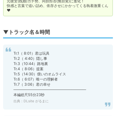
元彼女(既婚)ガチ勢、同担拒否(無自覚)に進化！

快感と言葉で追い詰め、依存させにかかってくる執着激重くん
♥
▼トラック名＆時間
Tr.1（ 8:01）君は玩具

Tr.2（ 4:40）隠し事

Tr.3（10:44）路地裏

Tr.4（ 8:06）提案

Tr.5（14:30）償いのオムライス

Tr.6（ 6:07）唯一の理解者

Tr.7（ 3:06）君の幸せ

――――――――――――――――――――

本編総尺55分23秒
出典：
DLsite がるまに