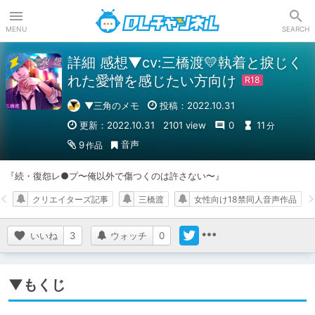
DLチャンネル
MENU
SEARCH
詳細 感想▼cv:三橋渡💛執着と捩じく
れた愛憎を感じたい方向け
▼三角のメモ
投稿：2022.10.31
更新：2022.10.31
2101 view
0
11
分
音声
9
作品
『続・復怨レ●プ〜俺以外で傷つくのは許さない〜』
クリエイターズ記事
三橋渡
女性向け18禁同人音声作品
いいね
3
ウォッチ
0
▼もくじ