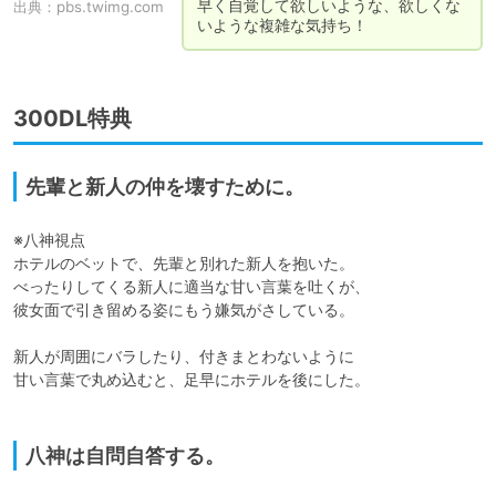
早く自覚して欲しいような、欲しくな
出典：
pbs.twimg.com
いような複雑な気持ち！
300DL特典
先輩と新人の仲を壊すために。
※八神視点

ホテルのベットで、先輩と別れた新人を抱いた。

べったりしてくる新人に適当な甘い言葉を吐くが、

彼女面で引き留める姿にもう嫌気がさしている。

新人が周囲にバラしたり、付きまとわないように

甘い言葉で丸め込むと、足早にホテルを後にした。

八神は自問自答する。