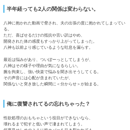
半年経っても2人の関係は変わらない。
八神に抱かれた動画で脅され、夫の出張の度に抱かれてしまってい
る。

ただ、喜ばせるだけの抵抗や言い訳はやめ、

開発された体の感度もすっかり上がってしまった。

八神も以前より感じているような吐息を漏らす。

最近は悩みがあり、ついぼーっとしてしまうが、

八神はその様子や理由が気になるらしい。

腕を拘束し、強い快楽で悩みを聞き出そうしてくる。

その声音には心配が含まれていたが、

関係ないと突き放した瞬間に＜分からせ＞が始まる。

俺に復讐されてるの忘れちゃった？
性欲処理のおもちゃという役目ができないなら、

壊れるまで犯すと低い声で凄まれてしまう。

何度見せしめのように枕カバーを引き裂かれても、
