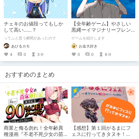
チェキのお値段ってもしか
【全年齢ゲーム】やさしい
して高い……？
黒縄ーイマジナリーフレン
ドの「彼」と過ごすおぼん
ってふと思う瞬間があったので
ゲームを紹介します
やすみー
あひるカモ
お金大好き
4
0
3
0
0
6
分
分
おすすめのまとめ
商業と侮る勿れ！全年齢異
【感想】第１回がるまにフ
種漫画『不老不死少女の苗
ェスに行ってきタヌキ！