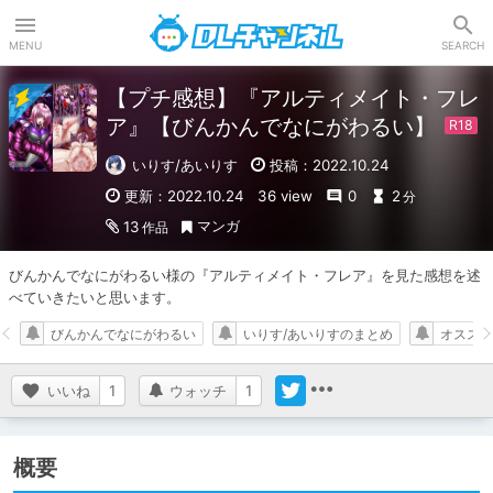
DLチャンネル
MENU
SEARCH
【プチ感想】『アルティメイト・フレ
ア』【びんかんでなにがわるい】
いりす/あいりす
投稿：2022.10.24
更新：2022.10.24
36 view
0
2
分
マンガ
13
作品
びんかんでなにがわるい様の『アルティメイト・フレア』を見た感想を述
べていきたいと思います。
びんかんでなにがわるい
いりす/あいりすのまとめ
オススメ
いいね
1
ウォッチ
1
概要