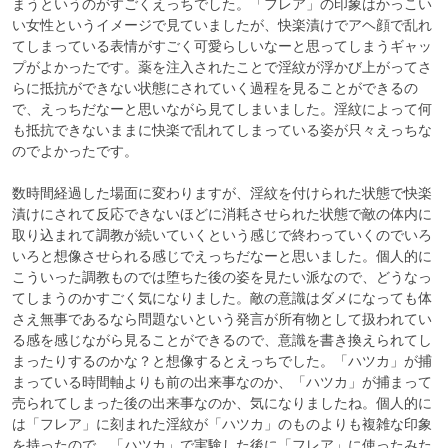
まうというのがすごくえっちでした。「フレア」の印象はかっこい
い女性というイメージで見ていましたが、快楽漬けでアヘ顔で乱れ
てしまっている表情がすごく可愛らしいなーと思ってしまうギャッ
プがよかったです。薬を注入されたことで淫紋が浮かび上がってさ
らに抵抗ができない状態にされていく過程を見ることができるの
で、えっちだなーと思いながら見てしまいました。淫紋によって何
も抵抗できないままに快楽で乱れてしまっている姿が只々えっちな
のでよかったです。

数時間経過した場面に変わりますが、淫紋を付けられた状態で快楽
漬けにされて反応できないほどに消耗させられた状態で敵の体内に
取り込まれて調教が続いていくという感じで終わっていくのでいろ
いろと想像させられる感じでえっちだなーと思いました。個人的に
こういった調教ものでは堕ちた後の姿を見たい派なので、どうなっ
てしまうのかすごく気になりました。敵の意識はダメになっても体
さえ無事であるなら問題ないという発言が所有物として扱われてい
る感を感じながら見ることができるので、意識を書き換えられてし
まったりするのかな？と想像するとえっちでした。「ハツカ」が捕
まっている時間軸よりも前の出来事なのか、「ハツカ」が捕まって
売られてしまった後の出来事なのか、気になりましたね。個人的に
は「フレア」に刻まれた淫紋が「ハツカ」のものよりも複雑な印象
を持ったので、「ハツカ」で実験した後に「フレア」に使ったみた