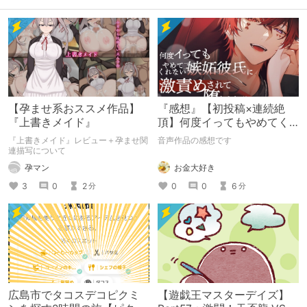
【孕ませ系おススメ作品】
『感想』【初投稿×連続絶
『上書きメイド』
頂】何度イってもやめてく
れない嫉妬彼氏に激責めさ
『上書きメイド』レビュー＋孕ませ関
音声作品の感想です
れて堕とされる。
連描写について
お金大好き
孕マン
0
0
6
3
0
2
分
分
広島市でタコスデコピクミ
【遊戯王マスターデイズ】