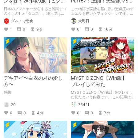
ンを探す2時間の旅【ピクミ
Part57：激闘！天盃龍 VS
ンブルーム / Pikmin
千年D【架空デュエル】
日本のプレイヤーからすると難関デコ
この物語は実話を基に熱い遊戯王のデ
Bloom】
のうちの1つ「タコス」。地元では見
ュエルを描いたフィクションです。
つけられなかった男が広島で探す旅を
（自分用メモ：2025-05-14）
グルメで悪食
大晦日
お送りします。ねくすと5月のテーマ
「お出かけの記録」。
1
0
9
0
0
16
分
分
デキアイ〜白衣の君の愛し
MYSTIC ZENO【Win版】
方〜
プレイしてみた
感想
MYSTIC ZENO【Win版】をプレイし
た見たという内容です。 この記事は
通常のクリエイターズ記事です。
20
76421
0
0
4
0
0
7
分
分