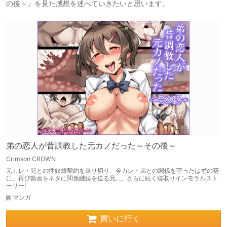
の後～』を見た感想を述べていきたいと思います。
弟の恋人が昔調教した元カノだった～その後～
Crimson CROWN
元カレ・兄との性奴隷契約を乗り切り、今カレ・弟との関係を守ったはずの葵
に、再び動画をネタに関係継続を迫る兄…。さらに続く寝取りインモラルスト
ーリー!
マンガ
買いに行く