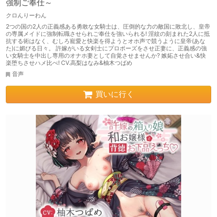
強制ご奉仕～
クロんりーわん
2つの国の2人の正義感ある勇敢な女騎士は、圧倒的な力の敵国に敗北し、皇帝
の専属メイドに強制転職させられご奉仕を強いられる! 淫紋の刻まれた2人に抵
抗する術はなく、むしろ寵愛と快楽を得ようとオホ声で競うように皇帝(あな
た)に媚びる日々。 許嫁がいる女剣士にプロポーズをさせ正妻に、正義感の強
い女騎士を中出し専用のオナホ妻として自覚させませんか? 嫉妬させ合い&快
楽堕ちさせハメ比べ! CV.高梨はなみ&柚木つばめ
音声
買いに行く