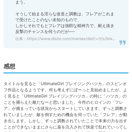
まう。

そうして始まる淫らな改造と調教は、フレアがこれま
で受けたことのない未知のもので、

しかしそれでもとフレアは強靭な精神力で、耐え抜き
反撃のチャンスを伺うのだが──
出典：
https://www.dlsite.com/maniax/dlaf/=/t/s/link/work/aid/iris_dlch/id/RJ208539.html
感想
タイトルを見ると「UltimateGirl ブレイジングハツカ」のスピンオ
フ作品となるようです。何も考えずにぼーっと見始めましたが、よ
く見ると「UltimateGirl ブレイジングハツカ」の時に「ハツカ」の
ことを捕らえた敵だなーと思いました。今作のヒロインの「フレ
ア」が捕まっている状況からスタートしていきます。ずっと調教さ
れていましたが、敵を倒すための機会を伺っていた「フレア」が動
き出します。しかし、ずっと調教されていたことで本来の力を出す
ことができないままにさらに薬を注入されて快楽で乱れていってし