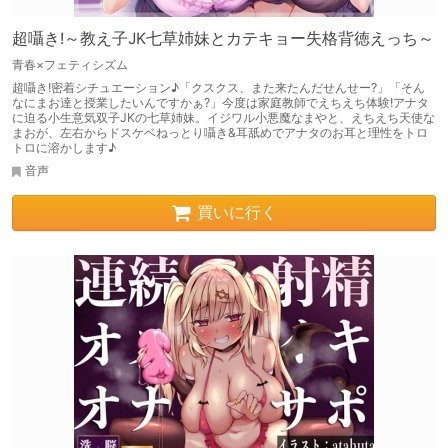
超囁き!～教え子JK七草姉妹とカテキョー失格背徳えっち～
青春×フェティシズム
超囁き!密着シチュエーション♪「クスクス、また来たんだせんせー?」「そん
なにまお達と授業したいんですかぁ?」今度は家庭教師でえちえち体験!アナタ
に迫る小生意気双子JKの七草姉妹。イジワル小悪魔なまやと、えちえち天使な
まおが、左右からドスケベねっとり囁き&耳舐めでアナタのお耳と理性をトロ
トロに溶かします♪
音声
買いに行く