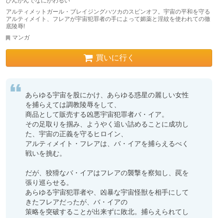
びんかんでなにがわるい
アルティメットガール・ブレイジングハツカのスピンオフ。宇宙の平和を守る
アルティメイト、フレアが宇宙犯罪者の手によって媚薬と淫紋を使われての徹
底陵辱!
マンガ
買いに行く
あらゆる宇宙を股にかけ、あらゆる惑星の麗しい女性
を捕らえては調教陵辱をして、

商品として販売する凶悪宇宙犯罪者バ・イア。

その足取りを掴み、ようやく追い詰めることに成功し
た、宇宙の正義を守るヒロイン、

アルティメイト・フレアは、バ・イアを捕らえるべく
戦いを挑む。

だが、狡猾なバ・イアはフレアの襲撃を察知し、罠を
張り巡らせる。

あらゆる宇宙犯罪者や、凶暴な宇宙怪獣を相手にして
きたフレアだったが、バ・イアの

策略を突破することが出来ずに敗北。捕らえられてし