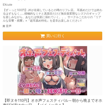
EXcute
【ず～っと100円】JKが在籍しているとの噂のリフレ店。 耳舐めだけでは終わ
るはずもなく……積極的なミナと真面目だけど無自覚変態なシズクのギャップ
を楽しみながら、あなたは快楽に溺れていく。。。サークルこだわりの『リア
ルな音響・残響』×『超耳舐め特化』を是非お楽しみください!
音声
買いに行く
【即ヌキ110円】オホ声フェスティバル～朝から晩までオホ