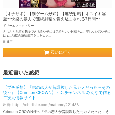
【オナサポ】【罰ゲーム形式】【連続射精】オスイキ淫
魔〜快楽の暴力で連続射精を覚え込まされる7日間〜
ドリームファクトリー
きちんと射精を我慢できる良い子には気持ちいい射精を…、守れない悪い子に
はぁ…地獄の連続射精を…キヒッ…
音声
買いに行く
最近書いた感想
【プチ感想】『弟の恋人が昔調教した元カノだった～その
後～』【Crimson CROWN】 - DLチャンネル みんなで作る
二次元情報サイト！
出典: https://ch.dlsite.com/matome/221488
Crimson CROWN様の『弟の恋人が昔調教した元カノだった～そ