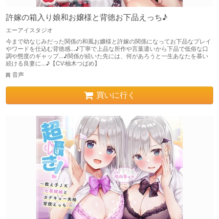
許嫁の箱入り娘和お嬢様と背徳お下品えっち♪
エーアイスタジオ
今まで幼なじみだった関係の和風お嬢様と許嫁の関係になってお下品なプレイ
やワードを仕込む背徳感…♪丁寧で上品な所作や言葉遣いから下品で低俗な口
調や態度のギャップ…♪関係が続いた先には、何があろうと一生あなたを慕い
続ける良妻に…♪【CV:柚木つばめ】
音声
買いに行く