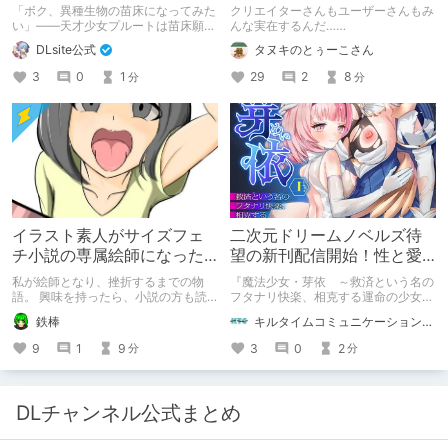
床旅行記』新刊記念1～3巻
【レポ】
「ボク、異種生物の苗床になってみた
クリエイターさんもユーザーさんもみ
90%オフクーポン配布中✨
い」――天才少女プルートは苗床願望
んな実在するんだ……
を叶えるため、不老不死の体を手に入
DLsite公式
タヌキのとぅーこさん
れた！ 話題沸騰の全年齢苗床コミッ
クスの新刊が発売開始！ それを記念
3
0
1
29
2
8
分
分
して1～3巻まで90%OFFクーポン配
布いたします！ まだ本作品未体験の
皆さん、多分お好きです。ぜひお試し
ください。
イラスト素人がサイズフェ
二次元ドリームノベルズ待
チ小説の専属絵師になった
望の新刊配信開始！性と愛
お話
が渦巻く、ファンタジー官
私が絵師となり、挫折するまでの物
『魔法少女・芽依 ～救済という名の
能小説開幕！
語。 興味を持ったら、小説の方も読
フタナリ快楽、相克する運命の少女た
んで欲しいなって感じ 私の絵を使っ
ち～』 小説：089タロー イラス
鉄棒
キルタイムコミュニケーション（KTC）の作品を一人でも多くの人に知ってほしい人
てくれてる小説書きさんのページＵＲ
ト：鳩春 一気に上・下巻が同時配
Ｌ
信！
9
1
9
3
0
2
分
分
https://www.pixiv.net/users/341489
73/novels?p=1
DLチャンネル公式まとめ