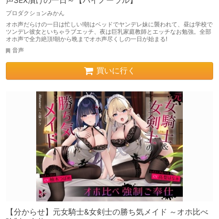
声SEX漬けの一日～【バイノーラル】
プロダクションみかん
オホ声だらけの一日は忙しい!朝はベッドでヤンデレ妹に襲われて、昼は学校で
ツンデレ彼女といちゃラブエッチ、夜は巨乳家庭教師とエッチなお勉強。全部
オホ声で全力絶頂!朝から晩までオホ声尽くしの一日が始まる!
音声
買いに行く
【分からせ】元女騎士&女剣士の勝ち気メイド ～オホ比べ