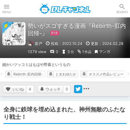
DLチャンネル
MENU
SEARCH
勢いがスゴすぎる漫画『Rebirth-肛内
回帰-』
新戸
投稿：2022.10.24
更新：2024.02.28
マンガ
1379 view
0
3
1
分
作品
細かいツッコミはもはや野暮というもの
Rebirth-肛内回帰-
ときわゆたか
オススメ作品レビュー
いいね
4
ウォッチ
0
全身に鉄球を埋め込まれた、神州無敵のふたな
り戦士！