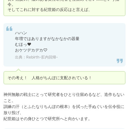
令。

そしてこれに対する紀世姫の反応はと言えば、
ハハン

年増ではありますがなかなかの器量

むほっ♥

おケツデカデカ♡
出典：Rebirth-肛内回帰-
その考え！　人格がちんぽに支配されている！
神州無敵の戦士にとって研究者をひとり仕留めるなど、造作もない
こと。

訓練の汗（とふたなりちんぽの根本）を拭った手ぬぐいを伝令役に
放り投げ、

紀世姫はその身ひとつで研究所へと向かいます。