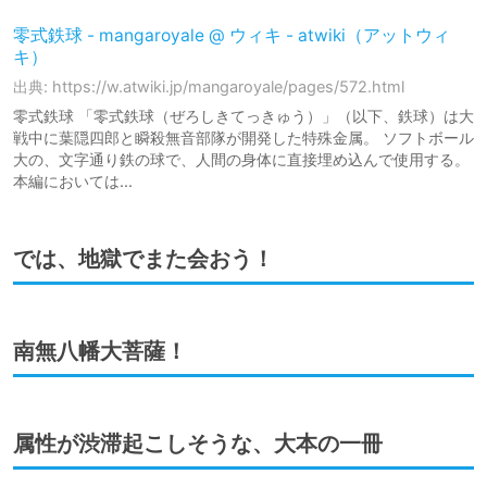
零式鉄球 - mangaroyale @ ウィキ - atwiki（アットウィ
キ）
出典: https://w.atwiki.jp/mangaroyale/pages/572.html
零式鉄球 「零式鉄球（ぜろしきてっきゅう）」（以下、鉄球）は大
戦中に葉隠四郎と瞬殺無音部隊が開発した特殊金属。 ソフトボール
大の、文字通り鉄の球で、人間の身体に直接埋め込んで使用する。
本編においては...
では、地獄でまた会おう！
南無八幡大菩薩！
属性が渋滞起こしそうな、大本の一冊