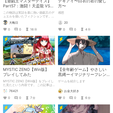
【遊戯王マスターデイズ】
デキアイ〜白衣の君の愛し
Part57：激闘！天盃龍 VS
方〜
千年D【架空デュエル】
この物語は実話を基に熱い遊戯王のデ
感想
ュエルを描いたフィクションです。
（自分用メモ：2025-05-14）
20
大晦日
0
0
4
0
0
16
分
分
MYSTIC ZENO【Win版】
【全年齢ゲーム】やさしい
プレイしてみた
黒縄ーイマジナリーフレン
ドの「彼」と過ごすおぼん
MYSTIC ZENO【Win版】をプレイし
ゲームを紹介します
やすみー
た見たという内容です。 この記事は
通常のクリエイターズ記事です。
お金大好き
76421
0
0
6
0
0
7
分
分