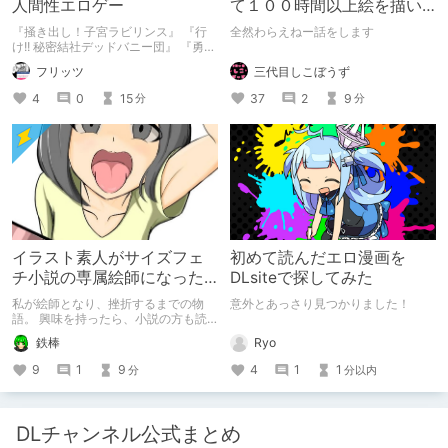
人間性エロゲー
て１００時間以上絵を描い
た話
『掻き出し！子宮ラビリンス』 『行
全然わらえねー話をします
け!! 秘密結社デッドバニー団』 『勇者
ミアとツンツン猫サキュバス ~それで
三代目しこぼうず
フリッツ
も勇者はコロせない!~』 『めいどいん
めいど！』 本記事はねくすとテーマ
37
2
9
4
0
15
分
分
「人に薦めづらいけど好きな作
品」”ではない”です。 好きだったら人
に薦めるのは当たり前だよなぁ！？
イラスト素人がサイズフェ
初めて読んだエロ漫画を
チ小説の専属絵師になった
DLsiteで探してみた
お話
私が絵師となり、挫折するまでの物
意外とあっさり見つかりました！
語。 興味を持ったら、小説の方も読
んで欲しいなって感じ 私の絵を使っ
Ryo
鉄棒
てくれてる小説書きさんのページＵＲ
Ｌ
4
1
1
9
1
9
分以内
分
https://www.pixiv.net/users/341489
73/novels?p=1
DLチャンネル公式まとめ