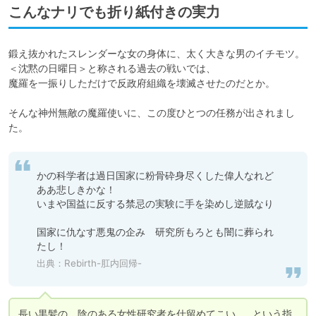
こんなナリでも折り紙付きの実力
鍛え抜かれたスレンダーな女の身体に、太く大きな男のイチモツ。

＜沈黙の日曜日＞と称される過去の戦いでは、

魔羅を一振りしただけで反政府組織を壊滅させたのだとか。

そんな神州無敵の魔羅使いに、この度ひとつの任務が出されまし
た。
かの科学者は過日国家に粉骨砕身尽くした偉人なれど

ああ悲しきかな！

いまや国益に反する禁忌の実験に手を染めし逆賊なり

国家に仇なす悪鬼の企み　研究所もろとも闇に葬られ
たし！
出典：Rebirth-肛内回帰-
長い黒髪の、陰のある女性研究者を仕留めてこい……という指