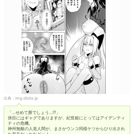
出典：
img.dlsite.jp
「…せめて膣でしょう…!?」

傍目にはギャグでありますが、紀世姫にとってはアイデンティ
ティの危機。

神州無敵の人造人間が、まさかウンコ同様ケツからひり出され
た存在だったなどッ！