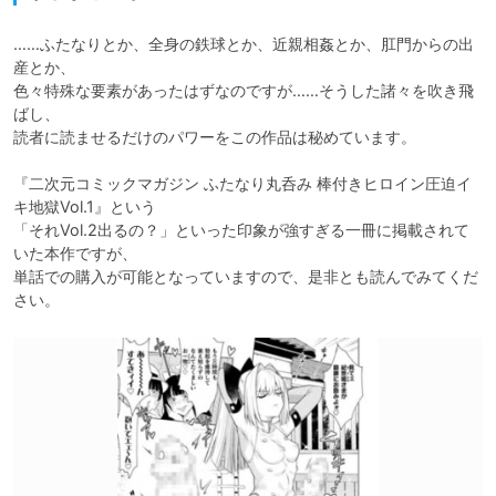
……ふたなりとか、全身の鉄球とか、近親相姦とか、肛門からの出
産とか、

色々特殊な要素があったはずなのですが……そうした諸々を吹き飛
ばし、

読者に読ませるだけのパワーをこの作品は秘めています。

『二次元コミックマガジン ふたなり丸呑み 棒付きヒロイン圧迫イ
キ地獄Vol.1』という

「それVol.2出るの？」といった印象が強すぎる一冊に掲載されて
いた本作ですが、

単話での購入が可能となっていますので、是非とも読んでみてくだ
さい。