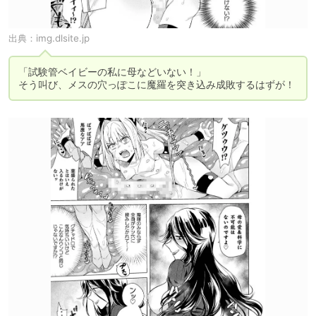
出典：
img.dlsite.jp
「試験管ベイビーの私に母などいない！」

そう叫び、メスの穴っぽこに魔羅を突き込み成敗するはずが！