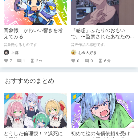
音象徴 かわいい響きを考
『感想』ふたりのおもい
えてみる
で。〜監禁されたあなたの
末路〜【がるまに限定特典
音象徴なるものです
音声作品の感想です。
付き】
上都
お金大好き
7
1
2
0
0
6
分
分
おすすめのまとめ
どうした倫理観！？浜死に
初めて絵の有償依頼を受け