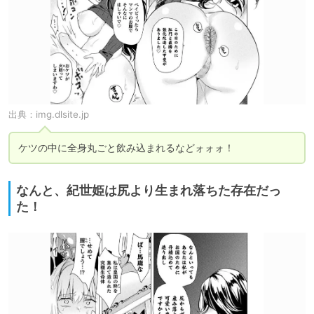
出典：
img.dlsite.jp
ケツの中に全身丸ごと飲み込まれるなどォォォ！
なんと、紀世姫は尻より生まれ落ちた存在だっ
た！