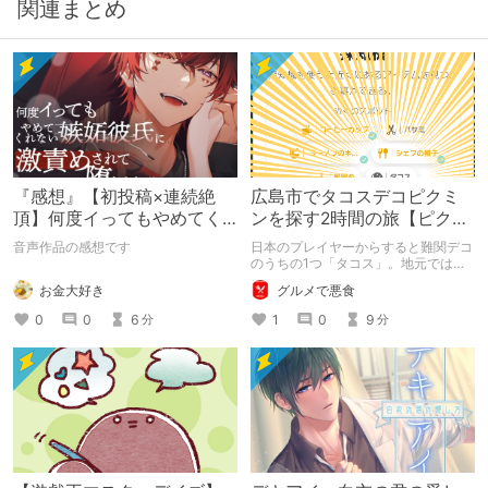
関連まとめ
『感想』【初投稿×連続絶
広島市でタコスデコピクミ
頂】何度イってもやめてく
ンを探す2時間の旅【ピクミ
れない嫉妬彼氏に激責めさ
ンブルーム / Pikmin
音声作品の感想です
日本のプレイヤーからすると難関デコ
れて堕とされる。
Bloom】
のうちの1つ「タコス」。地元では見
つけられなかった男が広島で探す旅を
お金大好き
グルメで悪食
お送りします。ねくすと5月のテーマ
「お出かけの記録」。
0
0
6
1
0
9
分
分