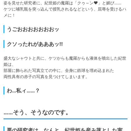
姿を見せた研究者に、紀世姫の魔羅は「クゥ～ン♥」と媚び……

ケツに哺乳瓶を突っ込んで授乳されるなどという、屈辱を受けるハ
メに！
うごおおおおおおおッ
クソったれがあああッ!!
盛大なシャウトと共に、ケツからも魔羅からも液体を噴出した紀世
姫は、

部屋に飾られた写真立ての中に、全身に鉄球を埋め込まれた

両性具有の赤子の写真を見つけてしまいます。
わ…私ィ……？
……そう、そうなのです。
悪の研究者は、なんと、紀世姫を産み落とした実