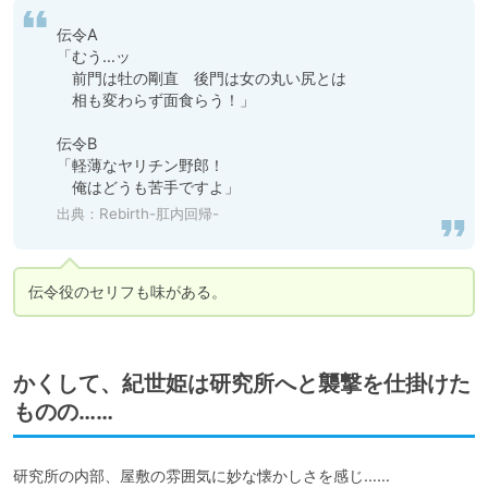
伝令A

「むう…ッ

　前門は牡の剛直　後門は女の丸い尻とは

　相も変わらず面食らう！」

伝令B

「軽薄なヤリチン野郎！

　俺はどうも苦手ですよ」
出典：Rebirth-肛内回帰-
伝令役のセリフも味がある。
かくして、紀世姫は研究所へと襲撃を仕掛けた
ものの……
研究所の内部、屋敷の雰囲気に妙な懐かしさを感じ……
