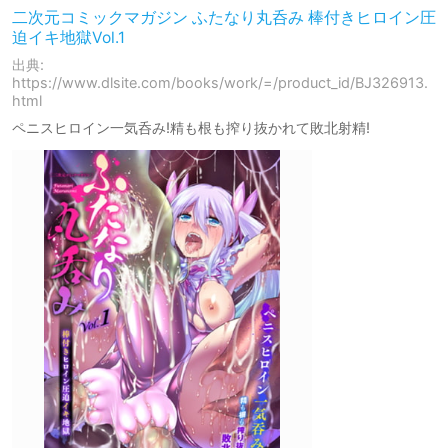
二次元コミックマガジン ふたなり丸呑み 棒付きヒロイン圧
迫イキ地獄Vol.1
出典:
https://www.dlsite.com/books/work/=/product_id/BJ326913.
html
ペニスヒロイン一気呑み!精も根も搾り抜かれて敗北射精!