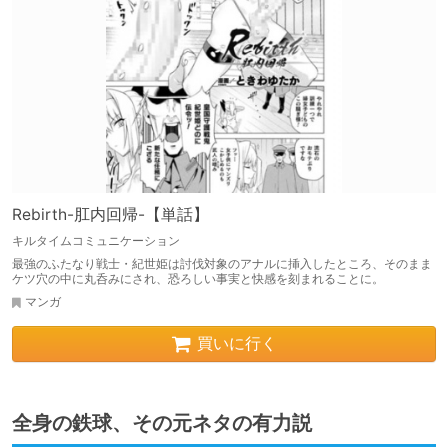
Rebirth-肛内回帰-【単話】
キルタイムコミュニケーション
最強のふたなり戦士・紀世姫は討伐対象のアナルに挿入したところ、そのまま
ケツ穴の中に丸呑みにされ、恐ろしい事実と快感を刻まれることに。
マンガ
買いに行く
全身の鉄球、その元ネタの有力説