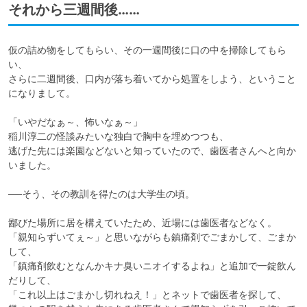
それから三週間後……
仮の詰め物をしてもらい、その一週間後に口の中を掃除してもら
い、

さらに二週間後、口内が落ち着いてから処置をしよう、ということ
になりまして。

「いやだなぁ～、怖いなぁ～」

稲川淳二の怪談みたいな独白で胸中を埋めつつも、

逃げた先には楽園などないと知っていたので、歯医者さんへと向か
いました。

──そう、その教訓を得たのは大学生の頃。

鄙びた場所に居を構えていたため、近場には歯医者などなく。

「親知らずいてぇ～」と思いながらも鎮痛剤でごまかして、ごまか
して、

「鎮痛剤飲むとなんかキナ臭いニオイするよね」と追加で一錠飲ん
だりして、

「これ以上はごまかし切れねえ！」とネットで歯医者を探して、
