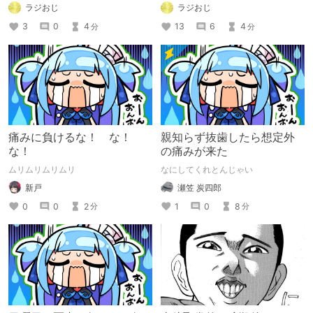
地獄だ…
いた可能性が！？ 医療ミスだ！許せ
ラジおじ
ラジおじ
ねぇ！と思ったら結構起こりうるらし
い？
3
0
4
13
6
4
分
分
痛みに負けるな！ な！
親知らず抜歯したら想定外
な！
の痛みが来た
ムリムリムリムリ
なにしてくれとんじゃい
新戸
瀬笠 炭四郎
0
0
2
1
0
8
分
分