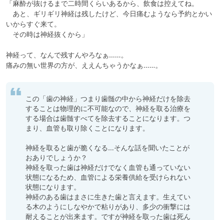
「麻酔が抜けるまで二時間くらいあるから、飲食は控えてね。

　あと、ギリギリ神経は残したけど、今日痛むようなら予約とかい
いからすぐ来て。

　その時は神経抜くから」

神経って、なんで残すんやろなぁ……。

痛みの無い世界の方が、ええんちゃうかなぁ……。
この「歯の神経」つまり歯髄の中から神経だけを除去
することは物理的に不可能なので、神経を取る治療を
する場合は歯髄すべてを除去することになります。つ
まり、血管も取り除くことになります。

神経を取ると歯が脆くなる…そんな話を聞いたことが
おありでしょうか？

神経を取った歯は神経だけでなく血管も通っていない
状態になるため、血管による栄養供給を受けられない
状態になります。

神経のある歯はまさに生きた歯と言えます。生えてい
る木のようにしなやかで粘りがあり、多少の衝撃には
耐えることが出来ます。ですが神経を取った歯は死ん