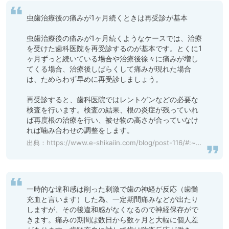
虫歯治療後の痛みが1ヶ月続くときは再受診が基本

虫歯治療後の痛みが1ヶ月続くようなケースでは、治療
を受けた歯科医院を再受診するのが基本です。とくに1
ヶ月ずっと続いている場合や治療後徐々に痛みが増し
てくる場合、治療後しばらくして痛みが現れた場合
は、ためらわず早めに再受診しましょう。

再受診すると、歯科医院ではレントゲンなどの必要な
検査を行います。検査の結果、根の炎症が残っていれ
ば再度根の治療を行い、被せ物の高さが合っていなけ
れば噛み合わせの調整をします。
出典：
https://www.e-shikaiin.com/blog/post-116/#:~:text=%E9%87%8D%E8%A6%81%E3%81%AA%E3%81%AE%E3%81%A7%E3%81%99%E3%80%82-,%E8%99%AB%E6%AD%AF%E6%B2%BB%E7%99%82%E5%BE%8C%E3%81%AE%E7%97%9B%E3%81%BF%E3%81%8C1%E3%83%B6%E6%9C%88,%E3%81%AF%E5%86%8D%E5%8F%97%E8%A8%BA%E3%81%8C%E5%9F%BA%E6%9C%AC&text=%E3%81%A8%E3%81%8F%E3%81%AB1%E3%83%B6%E6%9C%88%E3%81%9A%E3%81%A3%E3%81%A8%E7%B6%9A%E3%81%84,%E3%81%AA%E6%A4%9C%E6%9F%BB%E3%82%92%E8%A1%8C%E3%81%84%E3%81%BE%E3%81%99%E3%80%82
一時的な違和感は削った刺激で歯の神経が反応（歯髄
充血と言います）した為、一定期間痛みなどが出たり
しますが、その後違和感がなくなるので神経保存がで
きます。痛みの期間は数日から数ヶ月と大幅に個人差