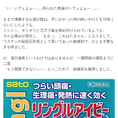
「い、いでぇよぉ～……削られた奥歯がいでぇよぉ～……」

まるで沸騰するお湯が跳ね、手にかかった時の軽いやけどを10倍く
らいにしたような。

ミシミシ、ギリギリと万力で歯を締め付けられているような。

そんな痛みが発生し、「むむっ、これはたまらん」となりまして。

ワクチンの副反応対策として置いてあった鎮痛剤で、ひとまず事な
きを得ました。

が、連日連夜というわけではありませんが、一週間後の通院までに
二度、

「もう我慢できないぃ～」とへこたれて、鎮痛剤を服用しました。