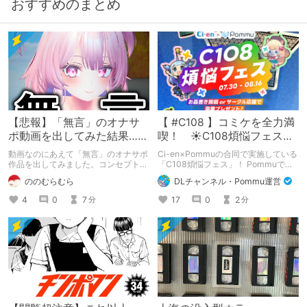
おすすめのまとめ
【悲報】「無言」のオナサ
【 #C108 】コミケを全力満
ポ動画を出してみた結果……
喫！ ☀C108煩悩フェス☀
Pommu版のご案内
動画なのにあえて「無言」のオナサポ
Ci-en×Pommuの合同で実施している
作品を出してみました。コンセプト通
「C108煩悩フェス」！ Pommuでの
りのものは作れたのですが、肝心の売
参加方法について、改めてこちらでも
ののむらむら
DLチャンネル・Pommu運営
上がね……
ご案内いたします！
4
0
7
17
0
2
分
分