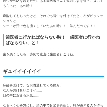
幾つかの駅を越えた先にある歯医者さんで親知らずを引っこ抜いて
もらった、あの時！

麻酔してもらったけど、それでも背中を付けてたところがビッッッ
ショリと、

シートが汗で色を濃くしていたあの時に！　学んだのです！！
歯医者に行かねばならない時！ 歯医者に行かね
ばならない、と！
歯を悪くしたら、諦めて素直に歯医者行こうね。
ギュイイイイイイ
麻酔を受けて、なお貫通してくる痛み……

なんか焦げ臭いニオイ……

口の中に溜まる水気……

なるべく心を無にし、頭の中で音楽を再生し、時が過ぎるのを待ち