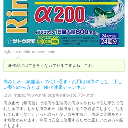
出典：
m.media-amazon.com
SF作品に出てきそうなカプセルですよね、これ。
痛み止め（鎮痛薬）の使い過ぎ・乱用は頭痛のもと 正し
い薬ののみ方とは | NHK健康チャンネル
出典: https://www.nhk.or.jp/kenko/atc_754.html
痛み止め（鎮痛薬）は頭痛や生理痛の痛みをやわらげる効果的で便
利な薬です。しかし痛み止め（鎮痛薬）をのみ過ぎてしまう、乱用
してしまうなどといった誤った使い方をすると、体調に支障をきた
す危険があります。今回は安全に使用するための正しいのみ方を紹
介します。