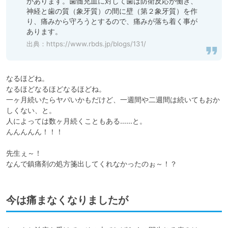
があります。歯髄充血に対して歯は防衛反応が働き、
神経と歯の質（象牙質）の間に壁（第２象牙質）を作
り、痛みから守ろうとするので、痛みが落ち着く事が
あります。
出典：
https://www.rbds.jp/blogs/131/
なるほどね。

なるほどなるほどなるほどね。

一ヶ月続いたらヤバいかもだけど、一週間や二週間は続いてもおか
しくない、と。

人によっては数ヶ月続くこともある……と。

んんんんん！！！

先生ぇ～！

なんで鎮痛剤の処方箋出してくれなかったのぉ～！？
今は痛まなくなりましたが