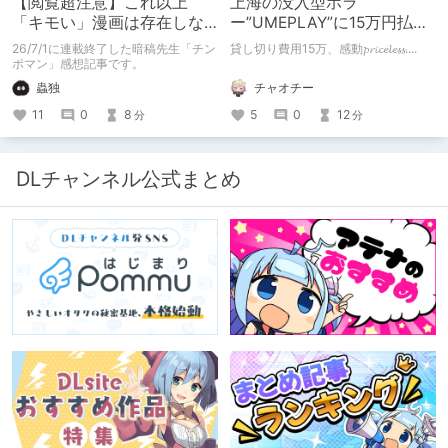
【閲覧超注意】これ以上
上海の没入型ホラ
「キモい」漫画は存在しな
ー”UMEPLAY”に15万円払っ
い？チンポマンとかいう
たら、2作品とも号泣した※
26/7/1に連載終了した暗稿先生「チン
貸し切り費用15万、感動𝓹𝓻𝓲𝓬𝓮𝓵𝓮𝓼𝓼....
「魂の殺人」の完成形
ネタバレなし
ポマン」感想記事です。
チャオチー
蟲独
5
0
12
11
0
8
分
分
DLチャンネル公式まとめ