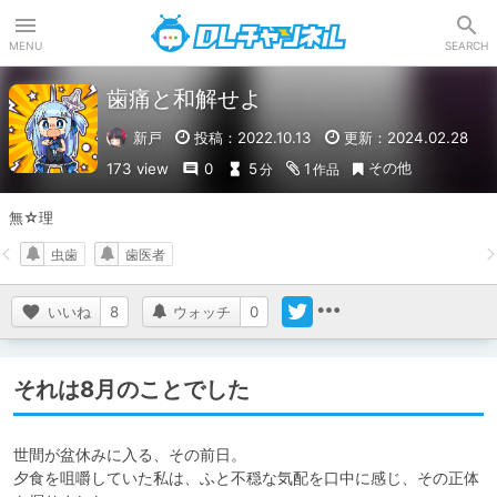
DLチャンネル
MENU
SEARCH
歯痛と和解せよ
新戸
投稿：2022.10.13
更新：2024.02.28
その他
173 view
0
5
1
分
作品
無☆理
虫歯
歯医者
いいね
8
ウォッチ
0
それは8月のことでした
世間が盆休みに入る、その前日。

夕食を咀嚼していた私は、ふと不穏な気配を口中に感じ、その正体