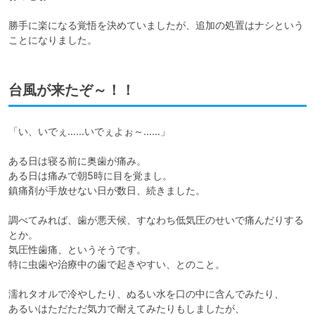
勝手に楽になる覚悟を決めていましたが、追加の処置はナシという
ことになりました。
台風が来たぞ～！！
「い、いでぇ……いでぇよぉ～……」

ある日は寝る前に奥歯が痛み。

ある日は痛みで朝5時に目を覚まし。

鎮痛剤が手放せない日が数日、続きました。

調べてみれば、歯が悪天候、すなわち低気圧のせいで痛んだりする
とか。

気圧性歯痛、というそうです。

特に虫歯や治療中の歯で起きやすい、とのこと。

濡れタオルで冷やしたり、ぬるい水を口の中に含んでみたり、

あるいはただただ気力で耐えてみたりもしましたが、
