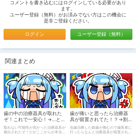
コメントを書き込むにはログインしている必要があり
ます。
ユーザー登録（無料）がお済みでない方はこの機会に
是非ご登録ください。
ログイン
ユーザー登録（無料）
関連まとめ
歯の中の治療器具が取れた
歯が痛いと思ったら治療器
ぞ！これで一安心！→…とで
具が留置されてた！？→割
も思っていたのか？
とあることらしい
取れない可能性が高かった治療器具が
虫歯治療した銀歯が痛むので歯医者に
摘出されたぞ！だがここからが本当の
行ったらなんと治療器具が留置されて