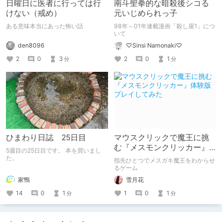
日曜日に医者に行っては行
南斗聖拳的な暗殺後シコる
けない（戒め）
元いじめられっ子
ある意味本当にあった怖い話
98年～01年連載漫画「殺し屋1」につ
いて
den8096
♡Sinsi Namonaki♡
2
0
3
2
0
1
分
分
ひまわり日誌 25日目
マウスクリックで魔王に挑
む『メスモンクリッカー』
5週目の25日目です。 本を買いまし
体験版プレイしてみた
た。
指先ひとつでメスガキ魔王をわからせ
るゲーム
家鴨
雪月花
14
0
1
1
0
1
分
分