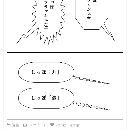
返信
リツイート
いいね
4年前