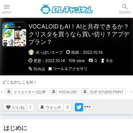
DLチャンネル
MENU
SEARCH
VOCALOIDもAI！AIと共存できるか？
クリスタを買うなら買い切り？アプデ
プラン？
水っぽいスープ
投稿：2022.10.14
更新：2022.10.14
109 view
0
6
分
ツール＆アクセサリ
10
作品
どこもかしこもAI！
クリエイターズ記事
VOCALOID
CLIP STUDIO PAINT
いいね
1
ウォッチ
0
はじめに