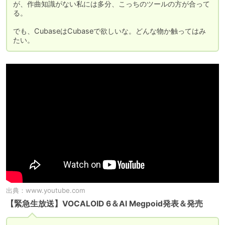
が、作曲知識がない私には多分、こっちのツールの方が合って
る。

でも、CubaseはCubaseで欲しいな。どんな物か触ってはみ
たい。
出典：
www.youtube.com
【緊急生放送】VOCALOID 6＆AI Megpoid発表＆発売