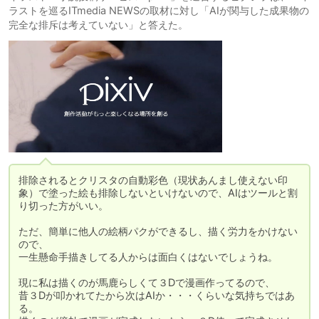
ラストを巡るITmedia NEWSの取材に対し「AIが関与した成果物の
完全な排斥は考えていない」と答えた。
排除されるとクリスタの自動彩色（現状あんまし使えない印
象）で塗った絵も排除しないといけないので、AIはツールと割
り切った方がいい。

ただ、簡単に他人の絵柄パクができるし、描く労力をかけない
ので、

一生懸命手描きしてる人からは面白くはないでしょうね。

現に私は描くのが馬鹿らしくて３Dで漫画作ってるので、

昔３Dが叩かれてたから次はAIか・・・くらいな気持ちではあ
る。
