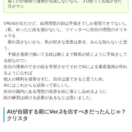
描くのが億劫で漫画が完成しないなら、３D使って完成させた
方がマシ
VRoidが出たけど、結局理想の顔は手描きでしか表現できてないし

（私、めったに絵を描かないし、ツイッターに自分の理想のオリキ
ャラを

　垂れ流さないから、私が好きな造形は多分、みんな知らないと思
う。

　手描き漫画で描いてる絵は飽くまで根気が続くように手抜きして
る絵なので）

自分の渾身のできの絵を学習させてそれでAIによる量産漫画が作れ
るようになれば

他人の権利を侵害せずに、自分は楽できると思うため、

AIにはこれからも頑張って欲しいし、

自分の脳内にある理想の造形を絵に落とし込めるように

絵の練習は続ける必要があるなとは思いました。
AIが台頭する前にVer.2を出すべきだったんじゃ？
クリスタ