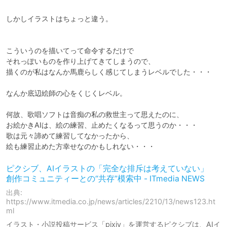
しかしイラストはちょっと違う。

こういうのを描いてって命令するだけで

それっぽいものを作り上げてきてしまうので、

描くのが私はなんか馬鹿らしく感じてしまうレベルでした・・・

なんか底辺絵師の心をくじくレベル。

何故、歌唱ソフトは音痴の私の救世主って思えたのに、

お絵かきAIは、絵の練習、止めたくなるって思うのか・・・

歌は元々諦めて練習してなかったから、

絵も練習止めた方幸せなのかもしれない・・・
ピクシブ、AIイラストの「完全な排斥は考えていない」
創作コミュニティーとの“共存”模索中 - ITmedia NEWS
出典:
https://www.itmedia.co.jp/news/articles/2210/13/news123.ht
ml
イラスト・小説投稿サービス「pixiv」を運営するピクシブは、AIイ