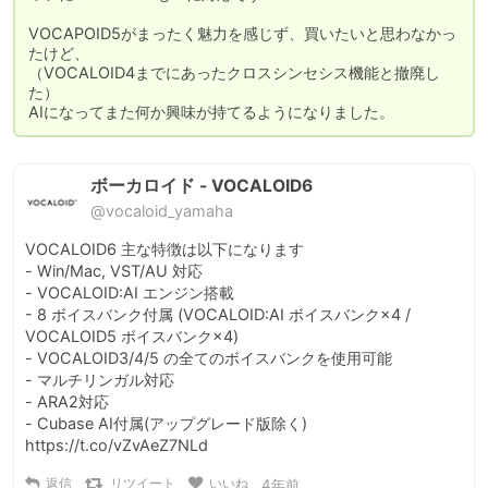
VOCAPOID5がまったく魅力を感じず、買いたいと思わなかっ
たけど、

（VOCALOID4までにあったクロスシンセシス機能と撤廃し
た）

AIになってまた何か興味が持てるようになりました。
ボーカロイド - VOCALOID6
@vocaloid_yamaha
VOCALOID6 主な特徴は以下になります

- Win/Mac, VST/AU 対応

- VOCALOID:AI エンジン搭載

- 8 ボイスバンク付属 (VOCALOID:AI ボイスバンク×4 / 
VOCALOID5 ボイスバンク×4)

- VOCALOID3/4/5 の全てのボイスバンクを使用可能  

- マルチリンガル対応

- ARA2対応

- Cubase AI付属(アップグレード版除く) 
https://t.co/vZvAeZ7NLd
返信
リツイート
いいね
4年前