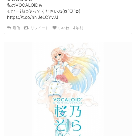
私のVOCALOIDも

ぜひ一緒に使ってくださいね(✿´ᗜ`✿) 
https://t.co/hNJeLCYvJJ
返信
リツイート
いいね
4年前