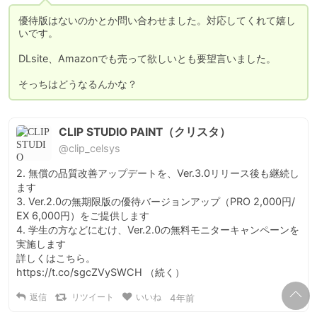
優待版はないのかとか問い合わせました。対応してくれて嬉し
いです。

DLsite、Amazonでも売って欲しいとも要望言いました。

そっちはどうなるんかな？
CLIP STUDIO PAINT（クリスタ）
@clip_celsys
2. 無償の品質改善アップデートを、Ver.3.0リリース後も継続し
ます

3. Ver.2.0の無期限版の優待バージョンアップ（PRO 2,000円/ 
EX 6,000円）をご提供します

4. 学生の方などにむけ、Ver.2.0の無料モニターキャンペーンを
実施します

詳しくはこちら。

https://t.co/sgcZVySWCH （続く）
返信
リツイート
いいね
4年前