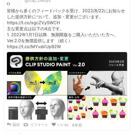
@clip_celsys
皆様から多くのフィードバックを受け、2022/8/22にお知らせ
した提供方針について、追加・変更がございます。

https://t.co/sgcZVySWCH

主な変更点は以下の4点です。

1. 2022年1月1日以降、無期限版をご購入いただいた方へ、
Ver.2.0を無償提供します （続く） 
https://t.co/MYvaVUp92W
返信
リツイート
いいね
4年前