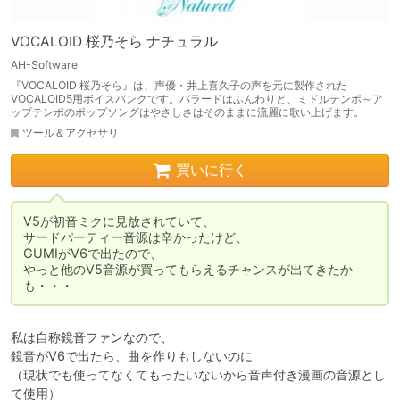
VOCALOID 桜乃そら ナチュラル
AH-Software
『VOCALOID 桜乃そら』は、声優・井上喜久子の声を元に製作された
VOCALOID5用ボイスバンクです。バラードはふんわりと、ミドルテンポ～ア
ップテンポのポップソングはやさしさはそのままに流麗に歌い上げます。
ツール＆アクセサリ
買いに行く
V5が初音ミクに見放されていて、

サードパーティー音源は辛かったけど、

GUMIがV6で出たので、

やっと他のV5音源が買ってもらえるチャンスが出てきたか
も・・・
私は自称鏡音ファンなので、

鏡音がV6で出たら、曲を作りもしないのに

（現状でも使ってなくてもったいないから音声付き漫画の音源とし
て使用）
