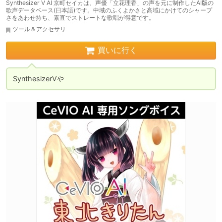
Synthesizer V AI 京町セイカは、声優「立花理香」の声を元に制作したAI版の
歌声データベース(日本語)です。中域のふくよかさと高域にかけてのシャープ
さをあわせ持ち、素直でストレートな歌唱が得意です。
ツール＆アクセサリ
買いに行く
SynthesizerVや