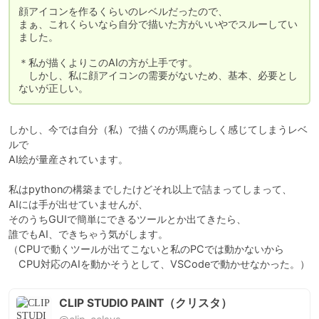
顔アイコンを作るくらいのレベルだったので、

まぁ、これくらいなら自分で描いた方がいいやでスルーしてい
ました。

＊私が描くよりこのAIの方が上手です。

　しかし、私に顔アイコンの需要がないため、基本、必要とし
ないが正しい。
しかし、今では自分（私）で描くのが馬鹿らしく感じてしまうレベ
ルで

AI絵が量産されています。

私はpythonの構築までしたけどそれ以上で詰まってしまって、

AIには手が出せていませんが、

そのうちGUIで簡単にできるツールとか出てきたら、

誰でもAI、できちゃう気がします。

（CPUで動くツールが出てこないと私のPCでは動かないから

　CPU対応のAIを動かそうとして、VSCodeで動かせなかった。）
CLIP STUDIO PAINT（クリスタ）