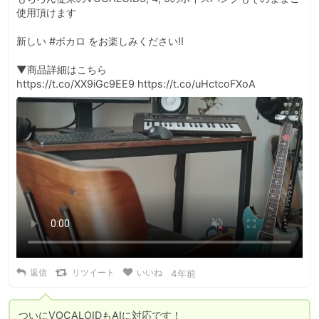
使用頂けます

新しい #ボカロ をお楽しみください!!

▼商品詳細はこちら

https://t.co/XX9iGc9EE9 https://t.co/uHctcoFXoA
返信
リツイート
いいね
4年前
ついにVOCALOIDもAIに対応です！
