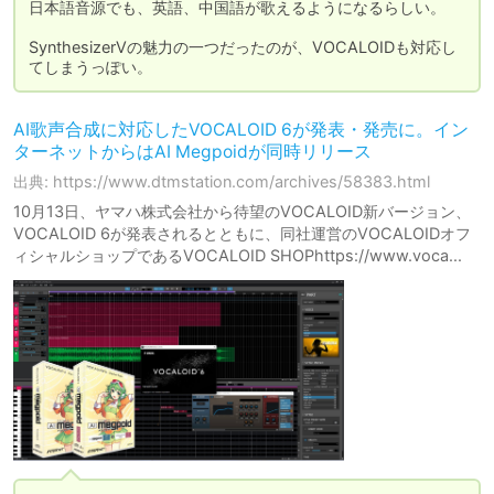
日本語音源でも、英語、中国語が歌えるようになるらしい。

SynthesizerVの魅力の一つだったのが、VOCALOIDも対応し
てしまうっぽい。
AI歌声合成に対応したVOCALOID 6が発表・発売に。イン
ターネットからはAI Megpoidが同時リリース
出典: https://www.dtmstation.com/archives/58383.html
10月13日、ヤマハ株式会社から待望のVOCALOID新バージョン、
VOCALOID 6が発表されるとともに、同社運営のVOCALOIDオフ
ィシャルショップであるVOCALOID SHOPhttps://www.voca...