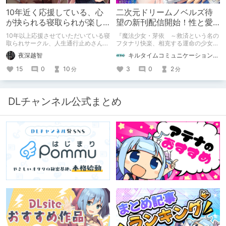
10年近く応援している、心
二次元ドリームノベルズ待
が抉られる寝取られが楽し
望の新刊配信開始！性と愛
めるサークル
が渦巻く、ファンタジー官
10年以上応援させていただいている寝
『魔法少女・芽依 ～救済という名の
能小説開幕！
取られサークル、人生通行止めさんの
フタナリ快楽、相克する運命の少女た
新作がとても良かったので、新作を中
ち～』 小説：089タロー イラス
夜深越智
キルタイムコミュニケーション（KTC）の作品を一人でも多くの人に知ってほしい人
心に、このサークルのゲームを紹介し
ト：鳩春 一気に上・下巻が同時配
たくて、記事を書かせていただく。
信！
15
0
10
3
0
2
分
分
キミノオモイからずっと好きな熱心な
ファンとしての記事にどうか、お付き
合いいただきたい（2026年7月18日
微修正）
DLチャンネル公式まとめ