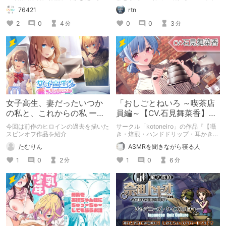
の紹介記事です。
かき/安眠ラジオ/マッサージ～」を紹
76421
rtn
介します。
2
0
4
0
0
3
分
分
女子高生、妻だったいつか
「おしごとねいろ ～喫茶店
の私と、これからの私 ー松
員編～【CV.石見舞菜香】」
崎静香ー
感想
今回は前作のヒロインの過去を描いた
サークル「kotoneiro」の作品『【囁
スピンオフ作品を紹介
き・焙煎・ハンドドリップ・耳かき】
おしごとねいろ ～喫茶店員編～【CV.
たむりん
ASMRを聞きながら寝る人
石見舞菜香】』の感想記事です。「作
品の概要」「筆者の作品の好きなポイ
1
0
2
1
0
6
分
分
ント」「惜しいと思うポイント」「安
眠に対するおすすめ度」をまとめてい
ます。