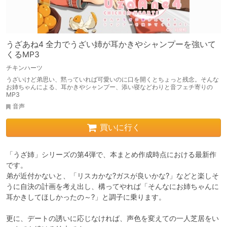
うざあね4 全力でうざい姉が耳かきやシャンプーを強いて
くるMP3
チキンハーツ
うざいけど弟思い、黙っていれば可愛いのに口を開くとちょっと残念。そんな
お姉ちゃんによる、耳かきやシャンプー、添い寝などわりと音フェチ寄りの
MP3
音声
買いに行く
「うざ姉」シリーズの第4弾で、本まとめ作成時点における最新作
です。

弟が近付かないと、「リスカかな?ガスが良いかな?」などと楽しそ
うに自決の計画を考え出し、構ってやれば「そんなにお姉ちゃんに
耳かきしてほしかったの～?」と調子に乗ります。

更に、デートの誘いに応じなければ、声色を変えての一人芝居をい