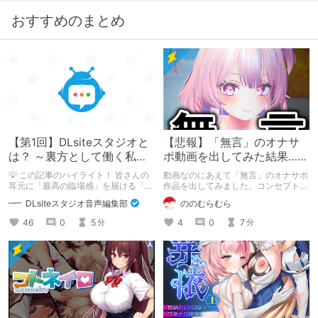
おすすめのまとめ
【第1回】DLsiteスタジオと
【悲報】「無言」のオナサ
は？ ～裏方として働く私た
ポ動画を出してみた結果……
ちの紹介
💡 この記事のハイライト！ 皆さんの
動画なのにあえて「無言」のオナサポ
耳元に「最高の臨場感」を届ける「サ
作品を出してみました。コンセプト通
ウンドエンジニアの仕事」のリアルな
りのものは作れたのですが、肝心の売
DLsiteスタジオ音声編集部
ののむらむら
舞台裏を大公開！ スマートな専門
上がね……
職……と思いきや、実態は「音の変態
46
0
5
4
0
7
分
分
（褒め言葉）」が集まるチーム！？
成人男性スタッフがダミヘに抱きつ
き、スタジオにアダルトグッズが転が
る超大真面目な理由とは？ クオリテ
ィ向上のための、ちょっとシュールな
（？）試行錯誤をたっぷりご紹介しま
す！