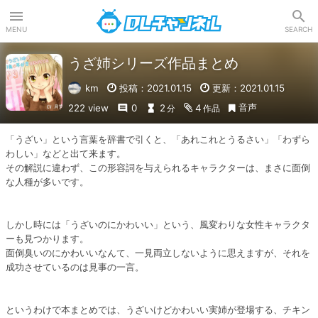
DLチャンネル
MENU
SEARCH
うざ姉シリーズ作品まとめ
km
投稿：2021.01.15
更新：2021.01.15
音声
222 view
0
2
4
分
作品
「うざい」という言葉を辞書で引くと、「あれこれとうるさい」「わずら
わしい」などと出て来ます。

その解説に違わず、この形容詞を与えられるキャラクターは、まさに面倒
な人種が多いです。

しかし時には「うざいのにかわいい」という、風変わりな女性キャラクタ
ーも見つかります。

面倒臭いのにかわいいなんて、一見両立しないように思えますが、それを
成功させているのは見事の一言。

というわけで本まとめでは、うざいけどかわいい実姉が登場する、チキン