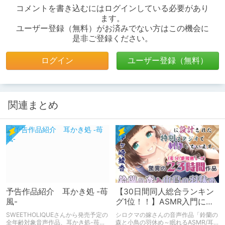
コメントを書き込むにはログインしている必要があり
ます。
ユーザー登録（無料）がお済みでない方はこの機会に
是非ご登録ください。
ログイン
ユーザー登録（無料）
関連まとめ
予告作品紹介 耳かき処 -苺
【30日間同人総合ランキン
風-
グ1位！！】ASMR入門に最
適な最強コスパASMR紹介
SWEETHOLIQUEさんから発売予定の
シロクマの嫁さんの音声作品「鈴蘭の
全年齢対象音声作品、耳かき処-苺風-
森と小鳥の羽休め～眠れるASMR/耳