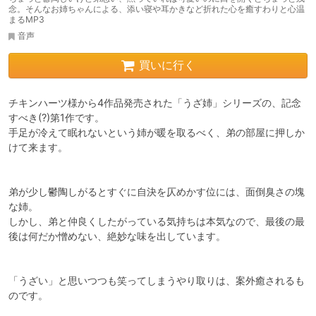
念。そんなお姉ちゃんによる、添い寝や耳かきなど折れた心を癒すわりと心温
まるMP3
音声
買いに行く
チキンハーツ様から4作品発売された「うざ姉」シリーズの、記念
すべき(?)第1作です。

手足が冷えて眠れないという姉が暖を取るべく、弟の部屋に押しか
けて来ます。

弟が少し鬱陶しがるとすぐに自決を仄めかす位には、面倒臭さの塊
な姉。

しかし、弟と仲良くしたがっている気持ちは本気なので、最後の最
後は何だか憎めない、絶妙な味を出しています。

「うざい」と思いつつも笑ってしまうやり取りは、案外癒されるも
のです。