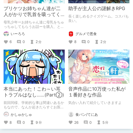
プリケツお姉ちゃん達が二
助手が主人公の謎解きRPG
人がかりで乳首を吸ってく
長く楽しめるクイズゲーム。コスパも
る作品を紹介します。
良い。
母乳少年ーお姉ちゃん達に母乳をちゅ
っちゅしてもらうお話ーを購入、とて
もシコリティの高い作品だったので記
グルメで悪食
いーろろ
事を書くことにしました。（雑談の内
容は関係ないのでご注意ください）
8
0
2
6
0
2
分
分
本当にあった！こわ～い耳
音声作品に10万使った私が
トラブルはなし……(Part②)
１番好きな作品
前回同様、学術的な事は間違いあるか
気合い入れて紹介していきますよ
もなので、なんか起きたらすぐお医者
さんに行ってね！！！ 皆はシャレに
食パン/てにあ
かしゅかしゅ
ならないから真似や近しい事はしない
ように！！！
26
0
5
8
0
9
分
分