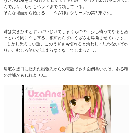
うざかわ系を自覚(もとい自称?)する姉が、堂々と弟の部屋に入り込
んでおり、しかもベッドまで占領している。

そんな場面から始まる、「うざ姉」シリーズの第2弾です。

姉は突き放すとすぐにいじけてしまうものの、少し構ってやるとあ
っという間に立ち直る、相変わらずのうざさを爆発させています。

…しかし恐ろしい話、このうざさも慣れると煩わしく思わないばか
りか、むしろ笑いが止まらなくなってしまったり。

帰宅を翌日に控えた出張先からの電話でさえ面倒臭いのは、ある種
の才能かもしれません。