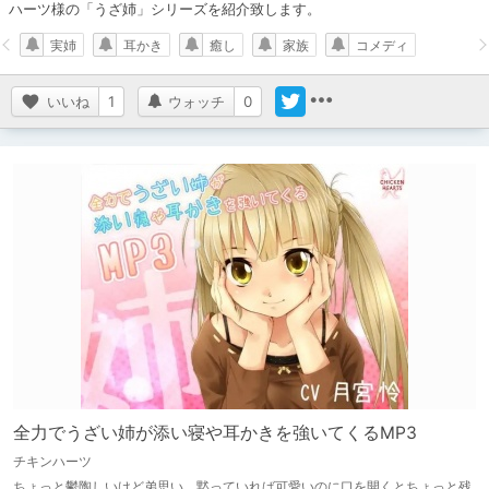
ハーツ様の「うざ姉」シリーズを紹介致します。
実姉
耳かき
癒し
家族
コメディ
いいね
1
ウォッチ
0
全力でうざい姉が添い寝や耳かきを強いてくるMP3
チキンハーツ
ちょっと鬱陶しいけど弟思い、黙っていれば可愛いのに口を開くとちょっと残