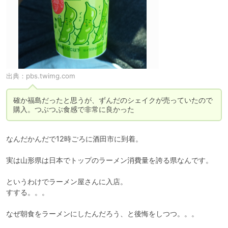
出典：
pbs.twimg.com
確か福島だったと思うが、ずんだのシェイクが売っていたので
購入。つぶつぶ食感で非常に良かった
なんだかんだで12時ごろに酒田市に到着。

実は山形県は日本でトップのラーメン消費量を誇る県なんです。

というわけでラーメン屋さんに入店。

すする。。。

なぜ朝食をラーメンにしたんだろう、と後悔をしつつ。。。