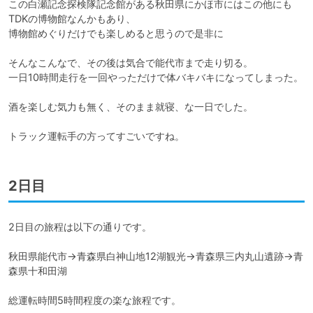
この白瀬記念探検隊記念館がある秋田県にかほ市にはこの他にも
TDKの博物館なんかもあり、

博物館めぐりだけでも楽しめると思うので是非に

そんなこんなで、その後は気合で能代市まで走り切る。

一日10時間走行を一回やっただけで体バキバキになってしまった。

酒を楽しむ気力も無く、そのまま就寝、な一日でした。

トラック運転手の方ってすごいですね。
2日目
2日目の旅程は以下の通りです。

秋田県能代市→青森県白神山地12湖観光→青森県三内丸山遺跡→青
森県十和田湖

総運転時間5時間程度の楽な旅程です。
