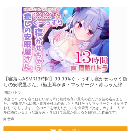
【寝落ちASMR13時間】99.99%ぐ～っすり寝かせちゃう癒
しの安眠屋さん。(極上耳かき・マッサージ・赤ちゃん綿
棒・囁き)
周防パトラ
本当にぐっすり寝てほしいから耳に気持ち良い最高の音だけを詰め込みまし
た。 安眠屋さんに来た貴方を極上の癒しととろけそうなマッサージ・耳かきで
おもてなしします。 心のケアを考えたたっぷり全肯定で抱きしめます。 リア
ルに隣にいるような温かみ・耳だけで風景が見えるを目指した作品です。
音声