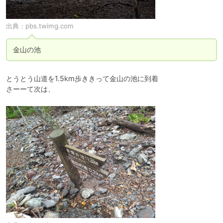
出典：
pbs.twimg.com
金山の池
とうとう山道を1.5km歩ききって金山の池に到着

さーーて次は、