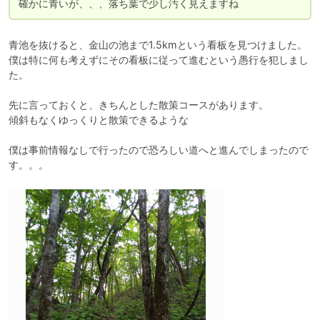
確かに青いが、、、落ち葉で少し汚く見えますね
青池を抜けると、金山の池まで1.5kmという看板を見つけました。

僕は特に何も考えずにその看板に従って進むという愚行を犯しまし
た。

先に言っておくと、きちんとした散策コースがあります。

傾斜もなくゆっくりと散策できるような

僕は事前情報なしで行ったので恐ろしい道へと進んでしまったので
す。。。