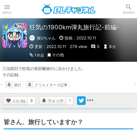
DLチャンネル
MENU
SEARCH
狂気の1900km弾丸旅行記-前編-
催Uちゃん
投稿：2022.10.11
更新：2022.10.11
279 view
0
8
分
その他
1
作品
三泊四日で狂気の長距離旅行に出かけました。

その記録。
旅行
クリエイターズ記事
いいね
8
ウォッチ
1
皆さん、旅行していますか？