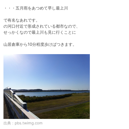
・・・五月雨をあつめて早し最上川

で有名なあれです。

の河口付近で形成されている都市なので、

せっかくなので最上川も見に行くことに

山居倉庫から10分程度歩けばつきます。
出典：
pbs.twimg.com