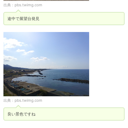
出典：
pbs.twimg.com
途中で展望台発見
出典：
pbs.twimg.com
良い景色ですね