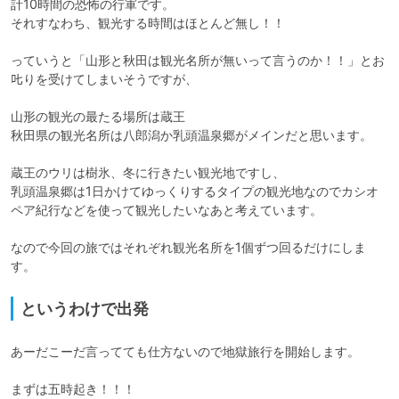
計10時間の恐怖の行軍です。

それすなわち、観光する時間はほとんど無し！！

っていうと「山形と秋田は観光名所が無いって言うのか！！」とお
𠮟りを受けてしまいそうですが、

山形の観光の最たる場所は蔵王

秋田県の観光名所は八郎潟か乳頭温泉郷がメインだと思います。

蔵王のウリは樹氷、冬に行きたい観光地ですし、

乳頭温泉郷は1日かけてゆっくりするタイプの観光地なのでカシオ
ペア紀行などを使って観光したいなあと考えています。

なので今回の旅ではそれぞれ観光名所を1個ずつ回るだけにしま
す。
というわけで出発
あーだこーだ言ってても仕方ないので地獄旅行を開始します。

まずは五時起き！！！