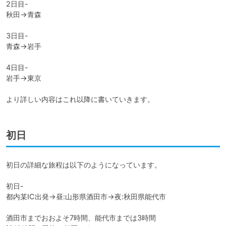
2日目-

秋田→青森

3日目-

青森→岩手

4日目-

岩手→東京

より詳しい内容はこれ以降に書いていきます。
初日
初日の詳細な旅程は以下のようになっています。

初日-

都内某IC出発→昼:山形県酒田市→夜:秋田県能代市

酒田市までおおよそ7時間、能代市までは3時間
