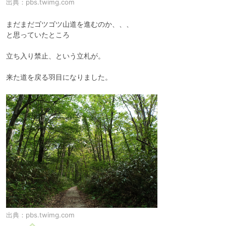
出典：
pbs.twimg.com
まだまだゴツゴツ山道を進むのか、、、

と思っていたところ

立ち入り禁止、という立札が。

来た道を戻る羽目になりました。
出典：
pbs.twimg.com