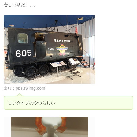
悲しい話だ。。。
出典：
pbs.twimg.com
古いタイプのやつらしい