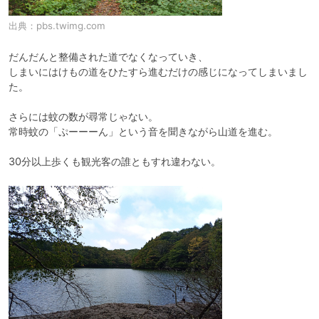
出典：
pbs.twimg.com
だんだんと整備された道でなくなっていき、

しまいにはけもの道をひたすら進むだけの感じになってしまいまし
た。

さらには蚊の数が尋常じゃない。

常時蚊の「ぷーーーん」という音を聞きながら山道を進む。

30分以上歩くも観光客の誰ともすれ違わない。