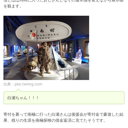
を観ます。
出典：
pbs.twimg.com
白瀬ちゃん！！！
寄付を募って南極に行った白瀬さんは後援会が寄付金で豪遊した結
果、残りの生涯を南極探検の借金返済に充てたそうです。
