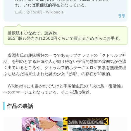
れ、いわば廉価版的存在となっている。
出典：
沙耶の唄 - Wikipedia
選択肢も少なめで、読み物。

BEST版も発売され2500円くらいで買えるためさらにお手頃。
　虚淵玄氏の趣味嗜好の一つであるラブクラフトの「クトゥルフ神
話」を初めとする狂気や人が知り得ない宇宙的恐怖の雰囲気が色濃
く出ているところや、クトゥルフ的ホラーにエロゲ要素を無理矢理
ぶち込んだ結果生まれた謎の少女「沙耶」の存在が印象的。

　Wikipediaにも書かれてたけど手塚治虫氏の「火の鳥・復活編」
へのオマージュとなっている。そこら辺は後述。
作品の裏話