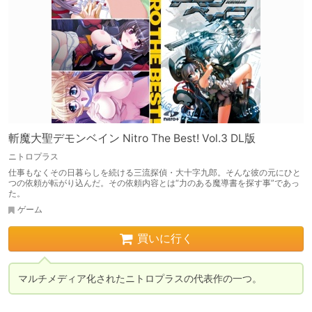
斬魔大聖デモンベイン Nitro The Best! Vol.3 DL版
ニトロプラス
仕事もなくその日暮らしを続ける三流探偵・大十字九郎。そんな彼の元にひと
つの依頼が転がり込んだ。その依頼内容とは“力のある魔導書を探す事”であっ
た。
ゲーム
買いに行く
マルチメディア化されたニトロプラスの代表作の一つ。