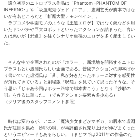
　設立初期のニトロプラス作品は「Phantom -PHANTOM OF 
INFERNO-」や「吸血殲鬼ヴェドゴニア」、虚淵玄氏が脚本ではな
いが有名どころだと「斬魔大聖デモンベイン」。

　ラブコメや学園モノのような【王道エロゲ】ではなく銃などを用
いたドンパチや巨大ロボットといったアクションが詰まった、言い
方は悪いが【邪道】を往くシナリオ重視のエロゲを多く産出してい
た。

　そんな中で企画されたのが「ホラー」。新境地を開拓するニトロ
プラスもとい虚淵氏らしい企画である。普段アクションの脚本ばか
り書いていた虚淵氏は「昔、私が好きだったホラーに対する感受性
が薄れてきている」と劇場版『呪怨』を見ていて思ったそうな。そ
う思い「じゃあ今回はホラー路線で脚本書こう」となり『沙耶の
唄』を作るに至った。（でもアクション要素も多少ある）

（クリア後のスタッフコメント参照）

　時代は変わるが、アニメ「魔法少女まどかマギカ」の脚本で虚淵
氏が注目を集め「沙耶の唄」が再評価され売り上げが伸びまくった
というエピソードもあるらしい。（まどマギは2011年の作品のた