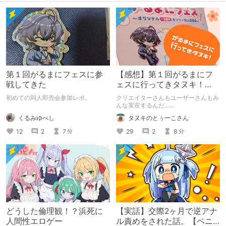
第１回がるまにフェスに参
【感想】第１回がるまにフ
戦してきた
ェスに行ってきタヌキ！
【レポ】
初めての同人即売会参加レポ。
クリエイターさんもユーザーさんもみ
んな実在するんだ……
くるみゆべし
タヌキのとぅーこさん
12
2
7
29
2
8
分
分
どうした倫理観！？浜死に
【実話】交際2ヶ月で逆アナ
人間性エロゲー
ル責めをされた話。【ペニ