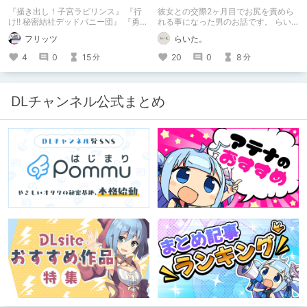
バン】
『掻き出し！子宮ラビリンス』 『行
彼女との交際2ヶ月目でお尻を責めら
け!! 秘密結社デッドバニー団』 『勇者
れる事になった男のお話です。 らい
ミアとツンツン猫サキュバス ~それで
た。のエチエチ体験談#2【逆アナ
フリッツ
らいた。
も勇者はコロせない!~』 『めいどいん
ル】
めいど！』 本記事はねくすとテーマ
4
0
15
20
0
8
分
分
「人に薦めづらいけど好きな作
品」”ではない”です。 好きだったら人
に薦めるのは当たり前だよなぁ！？
DLチャンネル公式まとめ