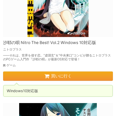
沙耶の唄 Nitro The Best! Vol.2 Windows 10対応版
ニトロプラス
――それは、世界を侵す恋。"虚淵玄"＆"中央東口"コンビが贈るニトロプラス
のPCゲーム入門作『沙耶の唄』が最新OS対応で登場！
ゲーム
買いに行く
Windows10対応版