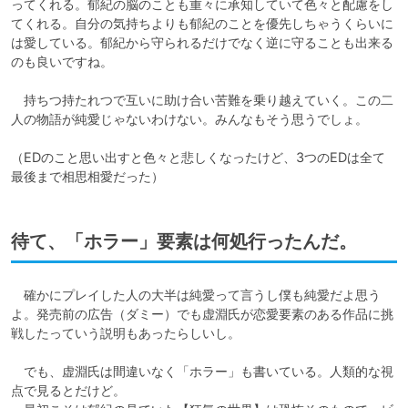
ってくれる。郁紀の脳のことも重々に承知していて色々と配慮をし
てくれる。自分の気持ちよりも郁紀のことを優先しちゃうくらいに
は愛している。郁紀から守られるだけでなく逆に守ることも出来る
のも良いですね。

　持ちつ持たれつで互いに助け合い苦難を乗り越えていく。この二
人の物語が純愛じゃないわけない。みんなもそう思うでしょ。

（EDのこと思い出すと色々と悲しくなったけど、3つのEDは全て
最後まで相思相愛だった）
待て、「ホラー」要素は何処行ったんだ。
　確かにプレイした人の大半は純愛って言うし僕も純愛だよ思う
よ。発売前の広告（ダミー）でも虚淵氏が恋愛要素のある作品に挑
戦したっていう説明もあったらしいし。

　でも、虚淵氏は間違いなく「ホラー」も書いている。人類的な視
点で見るとだけど。
