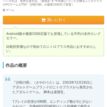
――それは、世界を侵す恋。"虚淵玄"＆"中央東口"コンビが贈るニトロプラス
のPCゲーム入門作『沙耶の唄』が最新OS対応で登場！
ゲーム
買いに行く
Android版や最新OS対応版でも登場している不朽の名作ロング
セラー。

比較的安価なので初めてのニトロプラス作品におすすめらし
い。
作品の概要
『沙耶の唄』（さやのうた）は、2003年12月26日に
アダルトゲームブランドのニトロプラスから発売され
たアダルトゲーム。 脚本は虚淵玄。

1プレイの目安が5時間、エンディング数が3と少ない
かわりに、定価4800円(税別)という低価格で発売さ