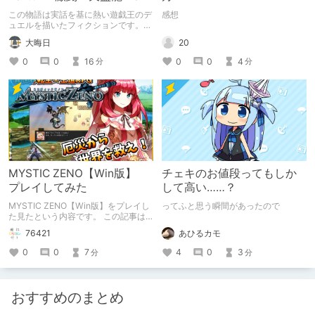
千年D【架空デュエル】
この物語は実話を基に熱い遊戯王のデ
感想
ュエルを描いたフィクションです。
（自分用メモ：2025-05-14）
20
大晦日
0
0
4
0
0
16
分
分
MYSTIC ZENO【Win版】
チェキのお値段ってもしか
プレイしてみた
して高い……？
MYSTIC ZENO【Win版】をプレイし
ってふと思う瞬間があったので
た見たという内容です。 この記事は
通常のクリエイターズ記事です。
あひるカモ
76421
4
0
3
0
0
7
分
分
おすすめのまとめ