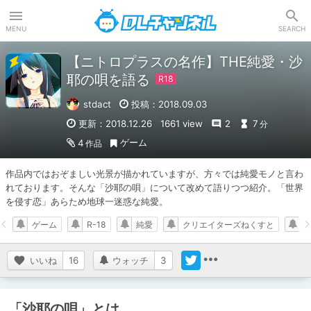
DLチャンネル
MENU
SEARCH
【ニトロプラスの名作】THE純愛・沙
耶の唄を語る
stdact
投稿：2018.09.03
更新：2018.12.26
1661 view
2
7
分
ゲーム
4
作品
作品内ではおぞましい光景が描かれていますが、方々では純愛モノと言わ
れております。そんな「沙耶の唄」について改めて語りつつ紹介。「世界
を侵す恋」あらため地球一迷惑な純愛。
ゲーム
R-18
純愛
クリエイターズねくすと
いいね
16
ウォッチ
3
「沙耶の唄」とは