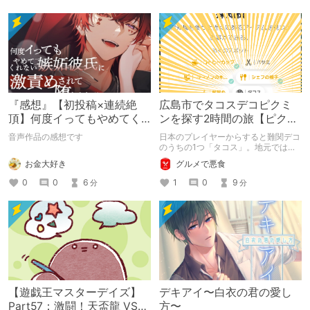
『感想』【初投稿×連続絶
広島市でタコスデコピクミ
頂】何度イってもやめてく
ンを探す2時間の旅【ピクミ
れない嫉妬彼氏に激責めさ
ンブルーム / Pikmin
音声作品の感想です
日本のプレイヤーからすると難関デコ
れて堕とされる。
Bloom】
のうちの1つ「タコス」。地元では見
つけられなかった男が広島で探す旅を
お金大好き
グルメで悪食
お送りします。ねくすと5月のテーマ
「お出かけの記録」。
0
0
6
1
0
9
分
分
【遊戯王マスターデイズ】
デキアイ〜白衣の君の愛し
Part57：激闘！天盃龍 VS
方〜