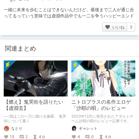
一緒に未来を歩むことはできないんだけど、最後まで二人が通じ合
ってるっていう意味では虚淵作品中でも一二を争うハッピーエンド
いいね
3
関連まとめ
【燃え】鬼哭街を語りたい
ニトロプラスの名作エロゲ
【虚淵玄】
「沙耶の唄」のレビュー
──我はこの一刀に賭ける修羅。 鬼哭
2003年12月に発売されたアダルトゲ
街について書く
ーム沙耶の唄のレビュー記事です。
なとり
ギャレット
13
2
4
4
0
4
分
分