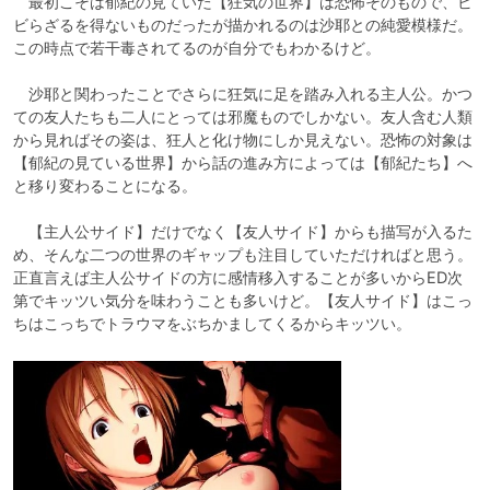
　最初こそは郁紀の見ていた【狂気の世界】は恐怖そのもので、ビ
ビらざるを得ないものだったが描かれるのは沙耶との純愛模様だ。
この時点で若干毒されてるのが自分でもわかるけど。

　沙耶と関わったことでさらに狂気に足を踏み入れる主人公。かつ
ての友人たちも二人にとっては邪魔ものでしかない。友人含む人類
から見ればその姿は、狂人と化け物にしか見えない。恐怖の対象は
【郁紀の見ている世界】から話の進み方によっては【郁紀たち】へ
と移り変わることになる。

　【主人公サイド】だけでなく【友人サイド】からも描写が入るた
め、そんな二つの世界のギャップも注目していただければと思う。
正直言えば主人公サイドの方に感情移入することが多いからED次
第でキッツい気分を味わうことも多いけど。【友人サイド】はこっ
ちはこっちでトラウマをぶちかましてくるからキッツい。