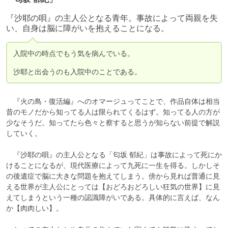
『沙耶の唄』の主人公となる青年。事故によって両親を失
い、自身は脳に障がいを抱えることになる。
入院中の時点でもう気を病んでいる。

沙耶と出会うのも入院中のことである。
　『火の鳥・復活編』へのオマージュってことで、作品自体は相当
昔のモノだから知ってる人は限られてくるはず。知ってる人の方が
少なそうだ。知ってたら色々と察すると思うが知らない前提で解説
していく。

　『沙耶の唄』の主人公となる「匂坂 郁紀」は事故によって死にか
けることになるが、現代医療によって九死に一生を得る。しかしそ
の後遺症で脳に大きな問題を抱えてしまう。傍から見れば普通に見
える世界が主人公にとっては【おどろおどろしい狂気の世界】に見
えてしまうという一種の認識障がいである。具体的に言えば、なん
か【肉肉しい】。
