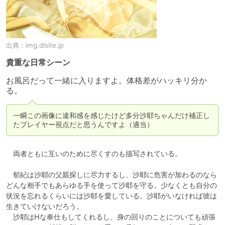
出典：
img.dlsite.jp
貴重な日常シーン
お風呂だって一緒に入りますよ。体格差がハッキリ分か
る。
一瞬この画像に違和感を感じたけど多分沙耶ちゃんだけ補正し
たプレイヤー視点だと思うんですよ（適当）
　両者ともに互いのために尽くすのも描写されている。

　郁紀は沙耶の父親探しに尽力するし、沙耶に危害が加わるのなら
どんな相手でもあらゆる手を使って沙耶を守る。少なくとも自分の
状況を忘れるくらいには沙耶を愛している。沙耶がいなければ彼は
生きていけないだろう。

　沙耶はHな奉仕もしてくれるし、身の回りのことについても頑張