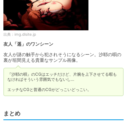
出典：
img.dlsite.jp
友人「遥」のワンシーン
友人が謎の触手から犯されそうになるシーン。沙耶の唄の
裏が垣間見える貴重なサンプル画像。
『沙耶の唄』のCGはエッチだけど、片腕を上下させてる暇も
なければそういう雰囲気でもないし…

エッチなCGと普通のCGがどっこいどっこい。
まとめ