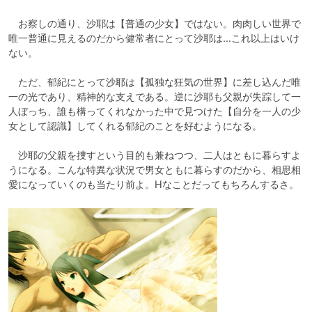
　お察しの通り、沙耶は【普通の少女】ではない。肉肉しい世界で
唯一普通に見えるのだから健常者にとって沙耶は…これ以上はいけ
ない。

　ただ、郁紀にとって沙耶は【孤独な狂気の世界】に差し込んだ唯
一の光であり、精神的な支えである。逆に沙耶も父親が失踪して一
人ぼっち、誰も構ってくれなかった中で見つけた【自分を一人の少
女として認識】してくれる郁紀のことを好むようになる。

　沙耶の父親を捜すという目的も兼ねつつ、二人はともに暮らすよ
うになる。こんな特異な状況で男女ともに暮らすのだから、相思相
愛になっていくのも当たり前よ。Hなことだってもちろんするさ。