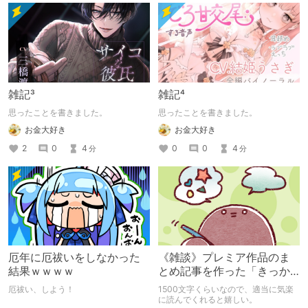
雑記³
雑記⁴
思ったことを書きました。
思ったことを書きました。
お金大好き
お金大好き
2
0
4
0
0
4
分
分
厄年に厄祓いをしなかった
《雑談》プレミア作品のま
結果ｗｗｗｗ
とめ記事を作った「きっか
け」
厄祓い、しよう！
1500文字くらいなので、適当に気楽
に読んでくれると嬉しい。