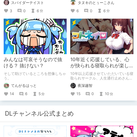
スパイダーテイスト
タヌキのとぅーこさん
の中の映●研の金●さんに「そこにあ
ーです！
っちゃいけねえんだよ」といわれたの
3
0
6
6
0
6
分
分
でとりあえず垂れ流します。
みんなは可哀そうなので抜
10年近く応援している、心
ける？ 抜けない？
が抉られる寝取られが楽し
めるサークル
そして助けているところを想像しちゃ
10年以上応援させていただいている寝
う。
取られサークル、人生通行止めさんの
新作がとても良かったので、新作を中
てんがるはっと
夜深越智
心に、このサークルのゲームを紹介し
たくて、記事を書かせていただく。
14
6
5
15
0
10
分
分
キミノオモイからずっと好きな熱心な
ファンとしての記事にどうか、お付き
合いいただきたい（2026年7月18日
微修正）
DLチャンネル公式まとめ