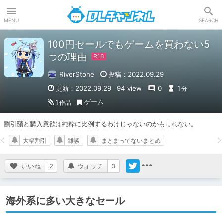
DLチャンネル
MENU
SEARCH
100円セールでもゲームを買わない5
つの理由
RiverStone
投稿：2022.09.29
更新：2022.09.29
94 view
0
1
分
ゲーム
1
作品
割引額と購入意欲は純粋に比例するわけじゃないのかもしれない。
大幅割引
雑談
まとまってないまとめ
いいね
2
ウォッチ
0
海外系に多い大きなセール