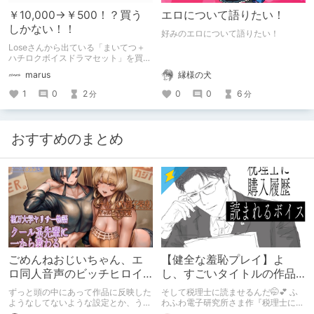
￥10,000→￥500！？買う
エロについて語りたい！
しかない！！
好みのエロについて語りたい！
Loseさんから出ている「まいてつ＋
ハチロクボイスドラマセット」を買っ
て 思ったことをたらたら書きます。
marus
縁様の犬
1
0
2
0
0
6
分
分
おすすめのまとめ
ごめんねおじいちゃん、エ
【健全な羞恥プレイ】よ
ロ同人音声のビッチヒロイ
し、すごいタイトルの作品
ンに名前使って～過去作品
をまた買おう。【湧き上が
ずっと頭の中にあって作品に反映した
そして税理士に読ませるんだ🤭💕 ふ
コンセプトを思い出そう～
る不健全な気持ち】
ようなしてないような設定とか、うち
わふわ電子研究所さま作『税理士に購
のヒロイン達の名づけの法則とかを頭
入履歴読まれるボイス』の感想レビュ