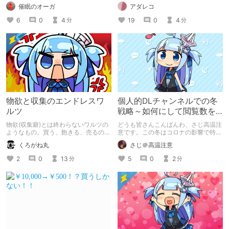
催眠のオーガ
アダレコ
6
0
4
19
0
4
分
分
物欲と収集のエンドレスワ
個人的DLチャンネルでの冬
ルツ
戦略～如何にして閲覧数を
増やすのか～
物欲(収集癖)とは終わらないワルツの
どうも皆さんこんばんわ、さじ高温注
ようなもの。買う、飽きる、売るの三
意です。この冬はコロナの影響で特殊
拍子がいつまでも続く
な一年になりました。そんな中で私が
くろがね丸
さじ＠高温注意
どんな記事を書くか個人的にメモのよ
うな形で出そうと思います べ、べつ
2
0
13
5
0
2
分
分
に書くことがないわけじゃないんだか
らね！