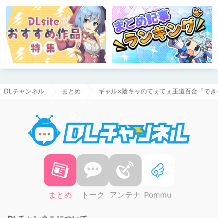
DLチャンネル
まとめ
ギャル×陰キャのてぇてぇ王道百合『でき
DLチャ
まとめ
トーク
アンテナ
Pommu