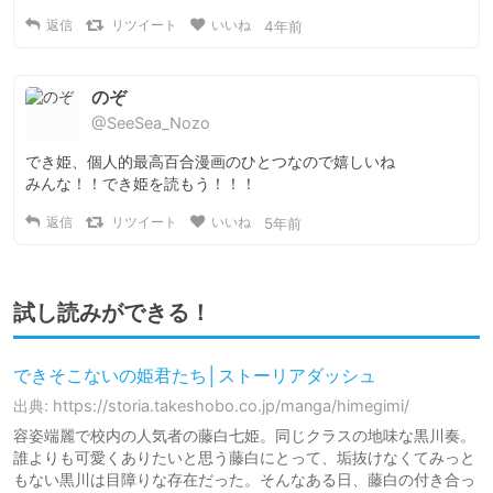
返信
リツイート
いいね
4年前
のぞ
@SeeSea_Nozo
でき姫、個人的最高百合漫画のひとつなので嬉しいね

みんな！！でき姫を読もう！！！
返信
リツイート
いいね
5年前
試し読みができる！
できそこないの姫君たち│ストーリアダッシュ
出典: https://storia.takeshobo.co.jp/manga/himegimi/
容姿端麗で校内の人気者の藤白七姫。同じクラスの地味な黒川奏。
誰よりも可愛くありたいと思う藤白にとって、垢抜けなくてみっと
もない黒川は目障りな存在だった。そんなある日、藤白の付き合っ