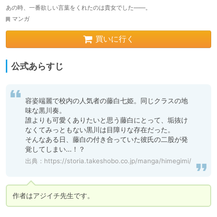
あの時、一番欲しい言葉をくれたのは貴女でした――。
マンガ
買いに行く
公式あらすじ
容姿端麗で校内の人気者の藤白七姫。同じクラスの地
味な黒川奏。

誰よりも可愛くありたいと思う藤白にとって、垢抜け
なくてみっともない黒川は目障りな存在だった。

そんなある日、藤白の付き合っていた彼氏の二股が発
覚してしまい...！？
出典：
https://storia.takeshobo.co.jp/manga/himegimi/
作者はアジイチ先生です。