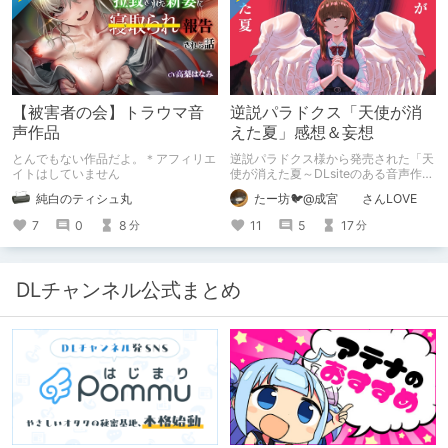
る超大真面目な理由とは？ クオリテ
ィ向上のための、ちょっとシュールな
（？）試行錯誤をたっぷりご紹介しま
す！
【被害者の会】トラウマ音
逆説パラドクス「天使が消
声作品
えた夏」感想＆妄想
とんでもない作品だよ。＊アフィリエ
逆説パラドクス様から発売された「天
イトはしていません
使が消えた夏～DLsiteのある音声作品
について～」の感想です。 妄想も多
純白のティシュ丸
たー坊🐦@成宮 さんLOVE
いです。
7
0
8
11
5
17
分
分
DLチャンネル公式まとめ