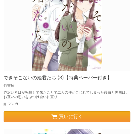
できそこないの姫君たち (3)【特典ペーパー付き】
竹書房
赤沢いろはが転校して来たことで二人の仲がこじれてしまった藤白と黒川は、
お互いの思いをぶつけ合い仲直り…
マンガ
買いに行く