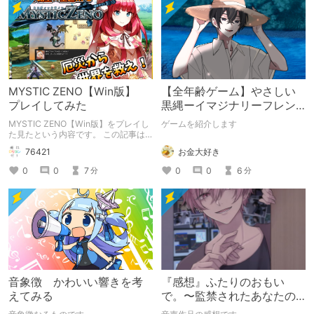
MYSTIC ZENO【Win版】
【全年齢ゲーム】やさしい
プレイしてみた
黒縄ーイマジナリーフレン
ドの「彼」と過ごすおぼん
MYSTIC ZENO【Win版】をプレイし
ゲームを紹介します
やすみー
た見たという内容です。 この記事は
通常のクリエイターズ記事です。
お金大好き
76421
0
0
6
0
0
7
分
分
音象徴 かわいい響きを考
『感想』ふたりのおもい
えてみる
で。〜監禁されたあなたの
末路〜【がるまに限定特典