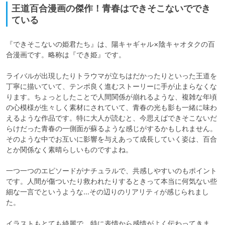
王道百合漫画の傑作！青春はできそこないででき
ている
『できそこないの姫君たち』は、陽キャギャル×陰キャオタクの百
合漫画です。略称は『でき姫』です。

ライバルが出現したりトラウマが立ちはだかったりといった王道を
丁寧に描いていて、テンポ良く進むストーリーに手が止まらなくな
ります。ちょっとしたことで人間関係が崩れるような、複雑な年頃
の心模様が生々しく素材にされていて、青春の光も影も一緒に味わ
えるような作品です。特に大人が読むと、今思えばできそこないだ
らけだった青春の一側面が蘇るような感じがするかもしれません。
そのような中でお互いに影響を与えあって成長していく姿は、百合
とか関係なく素晴らしいものですよね。

一つ一つのエピソードがナチュラルで、共感しやすいのもポイント
です。人間が傷ついたり救われたりするときって本当に何気ない些
細な一言でというような…その辺りのリアリティが感じられまし
た。

イラストもとても綺麗で、特に表情から感情がよく伝わってきま