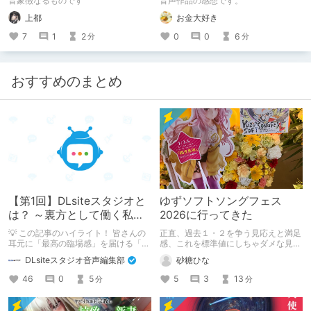
音象徴なるものです
音声作品の感想です。
付き】
上都
お金大好き
7
1
2
0
0
6
分
分
おすすめのまとめ
【第1回】DLsiteスタジオと
ゆずソフトソングフェス
は？ ～裏方として働く私た
2026に行ってきた
ちの紹介
💡 この記事のハイライト！ 皆さんの
正直、過去１・２を争う見応えと満足
耳元に「最高の臨場感」を届ける「サ
感、これを標準値にしちゃダメな見本
ウンドエンジニアの仕事」のリアルな
かも
DLsiteスタジオ音声編集部
砂糖ひな
舞台裏を大公開！ スマートな専門
職……と思いきや、実態は「音の変態
46
0
5
5
3
13
分
分
（褒め言葉）」が集まるチーム！？
成人男性スタッフがダミヘに抱きつ
き、スタジオにアダルトグッズが転が