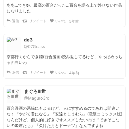
ああ...でき姫...最高の百合だった...百合を語る上で外せない作品
になりました
返信
リツイート
いいね
5年前
do3
@07Geass
京都行くからでき姫(百合漫画)読み返してるけど、やっぱめっち
ゃ面白いわ
返信
リツイート
いいね
4年前
まぐろⅢ世
@Maguro3rd
百合漫画の系統にもよるけど、人にすすめるのであれば間違い
なく『やがて君になる』『安達としまむら』(電撃コミックス版)
なんだけど、個人的に好きでオススメしたいのは『できそこな
いの姫君たち』『欠けた月とドーナツ』なんですよね