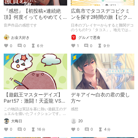
『感想』【初投稿×連続絶
広島市でタコスデコピクミ
頂】何度イってもやめてく
ンを探す2時間の旅【ピクミ
れない嫉妬彼氏に激責めさ
ンブルーム / Pikmin
音声作品の感想です
日本のプレイヤーからすると難関デコ
れて堕とされる。
Bloom】
のうちの1つ「タコス」。地元では見
つけられなかった男が広島で探す旅を
お金大好き
グルメで悪食
お送りします。ねくすと5月のテーマ
「お出かけの記録」。
0
0
6
1
0
9
分
分
【遊戯王マスターデイズ】
デキアイ〜白衣の君の愛し
Part57：激闘！天盃龍 VS
方〜
千年D【架空デュエル】
この物語は実話を基に熱い遊戯王のデ
感想
ュエルを描いたフィクションです。
（自分用メモ：2025-05-14）
20
大晦日
0
0
4
0
0
16
分
分