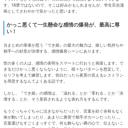
す。18禁ではないので、そこは好みかもしれませんが、学生百合漫
画としてさわやかで良かったと思います。
かっこ悪くて一生懸命な感情の爆発が、最高に尊
い！
当まとめの筆者が思う『でき姫』の最大の魅力は、嬉しい気持ちや
相手への好意が決壊する、感情爆発シーンにあります。

世の多くの人は、感情の表明をスマートに行おうと画策します。で
きるだけかっこ悪くならないように、様々なパターンを想定して、
セリフを考えて練習します。告白だったら夜景の見えるレストラン
を用意するなんてよくある話です。

しかし、『でき姫』の感情は、「溢れる」とか「零れる」とか「決
壊する」とか、そう形容されるような表れ方をするんです。

もうぐっちゃぐちゃに泣きながらだったり、言葉を紡ぐ余裕もなく
体が動いてしまったり、あまりに唐突で相手ポカーンだったり…。
言葉選びもすごくまっすぐで、何も飾らない裸の心で、伝えないこ