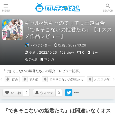
DLチャンネル
MENU
SEARCH
ギャル×陰キャのてぇてぇ王道百合
『できそこないの姫君たち』【オスス
メ作品レビュー】
ハワテンダー
投稿：2022.10.26
更新：2022.10.26
152 view
0
2
分
マンガ
7
作品
『できそこないの姫君たち』の紹介・レビュー記事。
百合
でき姫
できそこないの姫君たち
オススメ作品
いいね
2
ウォッチ
0
『できそこないの姫君たち』は間違いなくオス