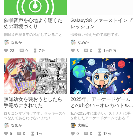
催眠音声を心地よく聴くた
GalaxyS8 ファーストインプ
めの環境づくり
レッション
催眠音声歴６年の私がしていること
携帯買い替えたので感想です。
なめか
なめか
23
0
7
3
0
1
分
分以内
無知幼女を襲おうとしたら
2025年、アーケードゲーム
手篭めにされてた
との出会い～オレカバトル2
～
ロリコンマゾ向けです。ラッキースケ
私が2025年に出会い、久しぶりに手
ベなんてあるわけないよね！
を出したアーケードゲームである「モ
ンスター烈伝 オレカバトル2」につい
なめか
大晦日
て紹介します。
5
0
1
0
0
17
分
分