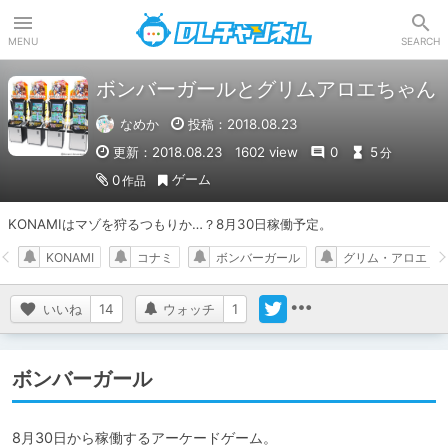
DLチャンネル
MENU
SEARCH
ボンバーガールとグリムアロエちゃん
なめか
投稿：2018.08.23
更新：2018.08.23
1602 view
0
5
分
ゲーム
0
作品
KONAMIはマゾを狩るつもりか…？8月30日稼働予定。
KONAMI
コナミ
ボンバーガール
グリム・アロエ
いいね
14
ウォッチ
1
ボンバーガール
8月30日から稼働するアーケードゲーム。
