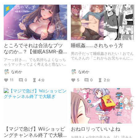
ところでそれは合法なブツ
睡眠姦……されちゃう方
なのか…？【催眠ASMR-蠱
男の子だって睡眠姦されたい！おでん
惑のマッチ】
でんさんの「これからお兄ちゃんに
アーッ好き…。でも気持ちよくなっち
○○○しちゃいまーす」の紹介です。
ゃうマッチってよく考えると危ない薬
物なのでは…？？
なめか
なめか
5
0
2
11
0
4
分
分
【マジで急げ】Wiiショッピ
おねロリっていいよね
ングチャンネル終了で大騒
お姉さん×少女の良さみ。試し読みも