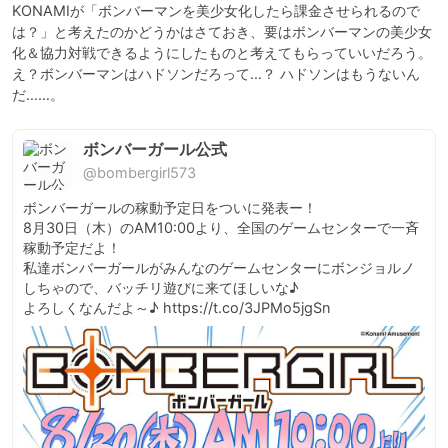
KONAMIが「ボンバーマンを美少女化したら課金させられるので
は？」と考えたのかどうかはさておき、要はボンバーマンの美少女
化＆協力対戦できるようにしたものと考えてもらっていいだろう。

え？ボンバーマンはハドソンだろって…？ ハドソンはもうないん
だ……。
ボンバーガール公式
@bombergirl573
ボンバーガールの稼動予定日をついに発表ー！

8月30日（木）のAM10:00より、全国のゲームセンターで一斉
稼動予定だよ！

私達ボンバーガールがみんなのゲームセンターにボンジョルノ
しちゃので、バッチリ遊びに来てほしいな♪

よろしくなんだよ～♪ https://t.co/3JPMo5jgSn