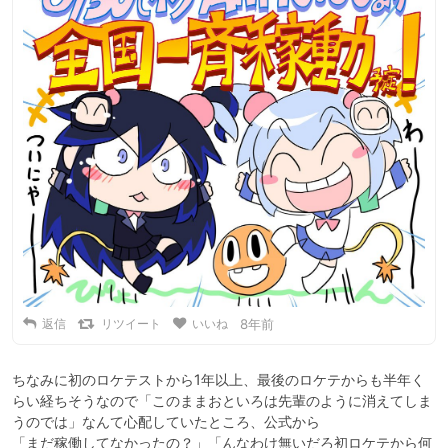
返信
リツイート
いいね
8年前
ちなみに初のロケテストから1年以上、最後のロケテからも半年く
らい経ちそうなので「このままおといろは先輩のように消えてしま
うのでは」なんて心配していたところ、公式から

「まだ稼働してなかったの？」「んなわけ無いだろ初ロケテから何