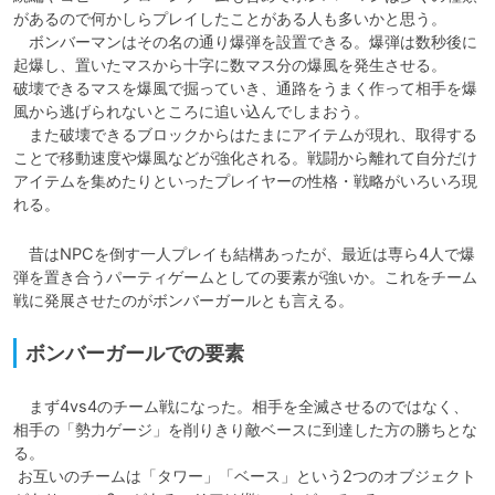
があるので何かしらプレイしたことがある人も多いかと思う。

　ボンバーマンはその名の通り爆弾を設置できる。爆弾は数秒後に
起爆し、置いたマスから十字に数マス分の爆風を発生させる。

破壊できるマスを爆風で掘っていき、通路をうまく作って相手を爆
風から逃げられないところに追い込んでしまおう。

　また破壊できるブロックからはたまにアイテムが現れ、取得する
ことで移動速度や爆風などが強化される。戦闘から離れて自分だけ
アイテムを集めたりといったプレイヤーの性格・戦略がいろいろ現
れる。
　昔はNPCを倒す一人プレイも結構あったが、最近は専ら4人で爆
弾を置き合うパーティゲームとしての要素が強いか。これをチーム
戦に発展させたのがボンバーガールとも言える。
ボンバーガールでの要素
　まず4vs4のチーム戦になった。相手を全滅させるのではなく、
相手の「勢力ゲージ」を削りきり敵ベースに到達した方の勝ちとな
る。

 お互いのチームは「タワー」「ベース」という2つのオブジェクト