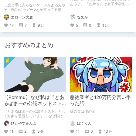
ぎ
あるよ。 「お姉さんは女子小学生に
二度と手に入らないゲームがあるんや
興味があります。」の感想です。
ぞ！(Wii)ジャガー♪とか言ってる場合
じゃないわい！ というわけで、Wiiシ
なめか
エローン大鹿
ョッピングチャンネル終了のお知ら
せ。 そして、それに伴いどう我々は
5
0
1
17
7
9
分
分
対処すべきか。心を埋めればいいのか
をお伝えいたします。
おすすめのまとめ
【Pommu】なぜ私は『とあ
悪徳業者と120万円分言い争
るぽまーの公認ネットスト
った話
ーカー』になったのか【出
『とあるぽまーの公認ネトスト』とし
親の金は僕の金
会い編】
て対象を監視しています。 なぜ私は
このような行動をとるに至ったのか。
ぼくくん
ひとやすみんこ
これまでのあゆみを振り返ります。
11
0
13
11
2
8
分
分