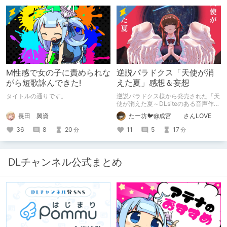
M性感で女の子に責められな
逆説パラドクス「天使が消
がら短歌詠んできた!
えた夏」感想＆妄想
タイトルの通りです。
逆説パラドクス様から発売された「天
使が消えた夏～DLsiteのある音声作品
について～」の感想です。 妄想も多
長田 興資
たー坊🐦@成宮 さんLOVE
いです。
36
8
20
11
5
17
分
分
DLチャンネル公式まとめ