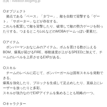
出典：
livedoor.blogimg.jp
○オブジェクト

　拠点である「ベース」「タワー」、敵を自動で迎撃する「ゲー
ト」「サポーター」などが存在する。

これらを配置して敵を迎撃したり、破壊して敵の勢力ゲージを削っ
たりする。つまるところLoLなどのMOBAゲームっぽい要素だ。
○アイテム

　ボンバーマンおなじみのアイテム。ボムを置ける数がふえる
BOM、爆風が延びるFIRE、移動速度が上がるSPEEDに加えて、チ
ームのレベルを上昇させるEXPがある。
○スキル

　チームのレベルに応じて、ボンバーガールは固有スキルを発動で
きる。

爆風を強化したり、ブロックを生成して足止めしたり、直線上にレ
ーザーを放ったりと多彩。

スキルが強力なのでEXPアイテムを集めることも戦略の一つ。
○キャラクター
