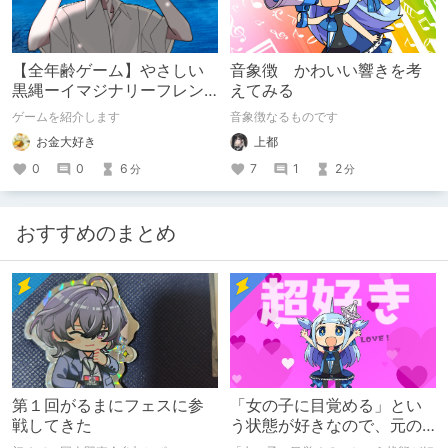
【全年齢ゲーム】やさしい
音象徴 かわいい響きを考
黒縄ーイマジナリーフレン
えてみる
ドの「彼」と過ごすおぼん
ゲームを紹介します
音象徴なるものです
やすみー
お金大好き
上都
0
0
6
7
1
2
分
分
おすすめのまとめ
第１回がるまにフェスに参
「女の子に目覚める」とい
戦してきた
う状態が好きなので、元の
性別が女性でも男性でも問