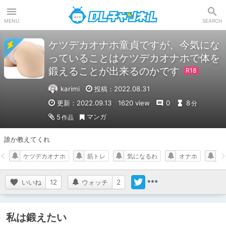
DLチャンネル
MENU
SEARCH
ケツデカオナホ童貞ですが、今気にな
っていることはケツデカオナホで体を
鍛えることが出来るのかです
karimi
投稿：2022.08.31
更新：2022.09.13
1620 view
0
8
分
マンガ
5
作品
誰か教えてくれ
ケツデカオナホ
筋トレ
気になるわ
オナホ
お
いいね
12
ウォッチ
2
私は鍛えたい