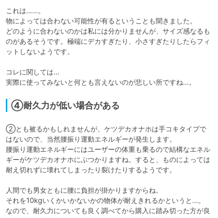
これは……。

物によっては合わない可能性が有るということも聞きました。

どのように合わないのかは私には分かりませんが、サイズ感なるも
のがあるそうです。極端にデカすぎたり、小さすぎたりしたらフィ
ットしないようです。

コレに関しては…

実際に使ってみないと何とも言えないのが悲しい所ですね…。
④耐久力が低い場合がある
②とも被るかもしれませんが、ケツデカオナホは手コキタイプで
はないので、当然腰振り運動エネルギーが発生します。

腰振り運動エネルギーにはユーザーの体重も乗るので結構なエネル
ギーがケツデカオナホにぶつかりますね。すると、ものによっては
耐え切れずに壊れてしまったり裂けたりするようです。

人間でも男女ともに腰に負担が掛かりますからね。

それを10kgいくかいかないかの物体が耐えきれるかというと…。

なので、耐久力についても良く調べてから購入に踏み切った方が良