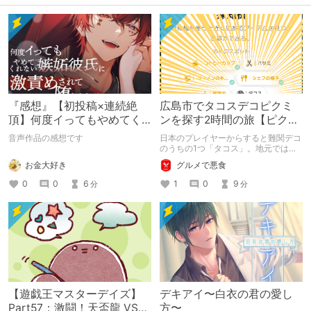
『感想』【初投稿×連続絶
広島市でタコスデコピクミ
頂】何度イってもやめてく
ンを探す2時間の旅【ピクミ
れない嫉妬彼氏に激責めさ
ンブルーム / Pikmin
音声作品の感想です
日本のプレイヤーからすると難関デコ
れて堕とされる。
Bloom】
のうちの1つ「タコス」。地元では見
つけられなかった男が広島で探す旅を
お金大好き
グルメで悪食
お送りします。ねくすと5月のテーマ
「お出かけの記録」。
0
0
6
1
0
9
分
分
【遊戯王マスターデイズ】
デキアイ〜白衣の君の愛し
Part57：激闘！天盃龍 VS
方〜