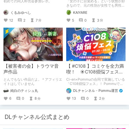
初めての同人即売会参加レポ。
「女の子に目覚める」という状態が好
題ない話
きなので、元の性別が女性でも男性で
も問題ない話
くるみゆべし
KAIYARE
12
2
7
5
0
3
分
分
【被害者の会】トラウマ音
【 #C108 】コミケを全力満
声作品
喫！ ☀C108煩悩フェス☀
Pommu版のご案内
とんでもない作品だよ。＊アフィリエ
Ci-en×Pommuの合同で実施している
イトはしていません
「C108煩悩フェス」！ Pommuでの
参加方法について、改めてこちらでも
純白のティシュ丸
DLチャンネル・Pommu運営
ご案内いたします！
6
0
8
13
0
2
分
分
DLチャンネル公式まとめ