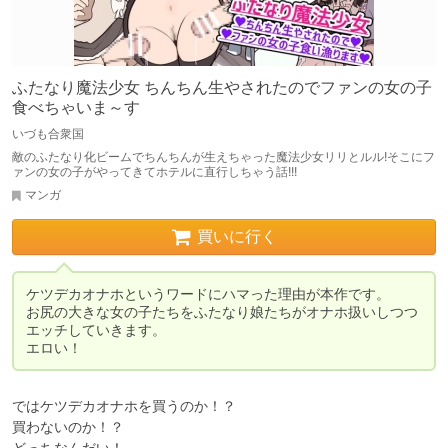
ふたなり魔法少女 ちんちん生やされたのでファンの女の子
食べちゃいま～す
いづも合衆国
敵のふたなり化ビームでちんちんが生えちゃった魔法少女リリとルル!そこにフ
ァンの女の子がやってきてホテルに直行しちゃう話!!!
マンガ
買いに行く
ケツデカオナホというワードにハマった理由が本作です。

お尻の大きな女の子たちをふたなり娘たちがオナホ扱いしつつ
エッチしていきます。

ではケツデカオナホを買うのか！？

買わないのか！？

どっちなんだい！
