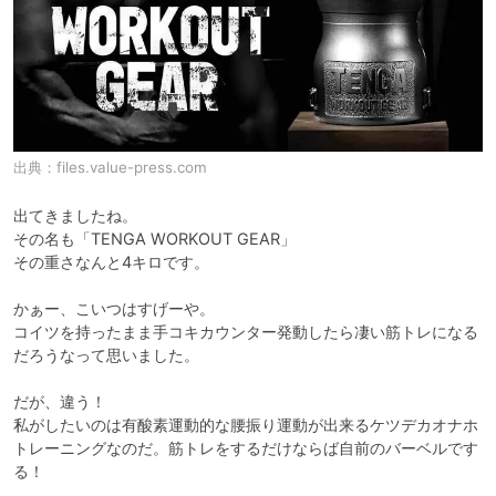
出典：
files.value-press.com
出てきましたね。

その名も「TENGA WORKOUT GEAR」

その重さなんと4キロです。

かぁー、こいつはすげーや。

コイツを持ったまま手コキカウンター発動したら凄い筋トレになる
だろうなって思いました。

だが、違う！

私がしたいのは有酸素運動的な腰振り運動が出来るケツデカオナホ
トレーニングなのだ。筋トレをするだけならば自前のバーベルです
る！
