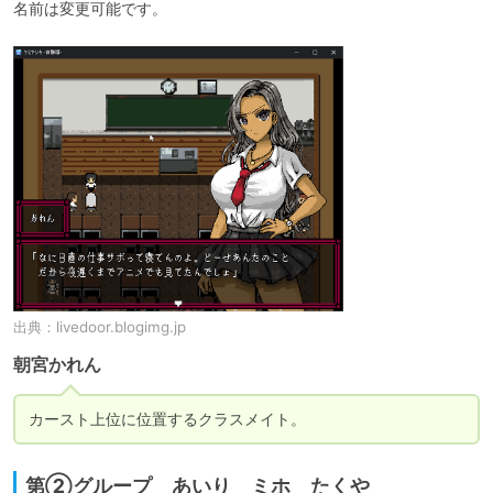
名前は変更可能です。
出典：
livedoor.blogimg.jp
朝宮かれん
第②グループ あいり ミホ たくや