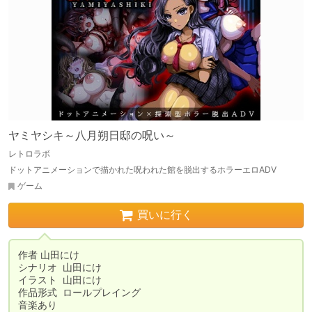
ヤミヤシキ～八月朔日邸の呪い～
レトロラボ
ドットアニメーションで描かれた呪われた館を脱出するホラーエロADV
ゲーム
買いに行く
作者	山田にけ

シナリオ	山田にけ

イラスト	山田にけ

作品形式	ロールプレイング

音楽あり
