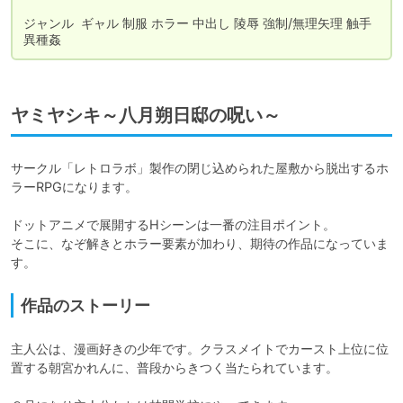
ジャンル	ギャル 制服 ホラー 中出し 陵辱 強制/無理矢理 触手 
異種姦
ヤミヤシキ～八月朔日邸の呪い～
サークル「レトロラボ」製作の閉じ込められた屋敷から脱出するホ
ラーRPGになります。

ドットアニメで展開するHシーンは一番の注目ポイント。

そこに、なぞ解きとホラー要素が加わり、期待の作品になっていま
す。
作品のストーリー
主人公は、漫画好きの少年です。クラスメイトでカースト上位に位
置する朝宮かれんに、普段からきつく当たられています。
