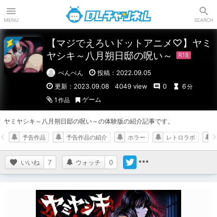
DLチャンネル
MENU
SEARCH
【マジでえろいドットアニメ♡】ヤミ
ヤシキ～八月朔日邸の呪い～
ぺんぺん
投稿：2022.09.05
更新：2023.09.08
4049 view
0
6
分
ゲーム
1
作品
ヤミヤシキ～八月朔日邸の呪い～の体験版の紹介記事です。
予告作品
予告作品の紹介
ホラー
レトロラボ
いいね
7
ウォッチ
0