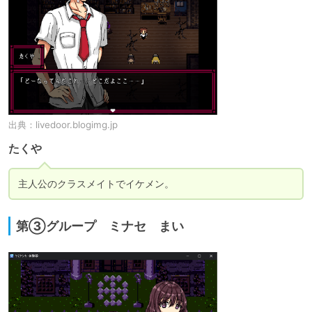
出典：
livedoor.blogimg.jp
たくや
主人公のクラスメイトでイケメン。
第③グループ ミナセ まい