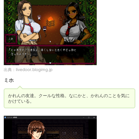
出典：
livedoor.blogimg.jp
ミホ
かれんの友達。クールな性格。なにかと、かれんのことを気に
かけている。