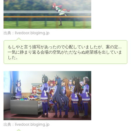
出典：
livedoor.blogimg.jp
もしやと言う描写があったので心配していましたが、案の定...

一気に静まり返る会場の空気がただならぬ絶望感を出していま
した。
出典：
livedoor.blogimg.jp