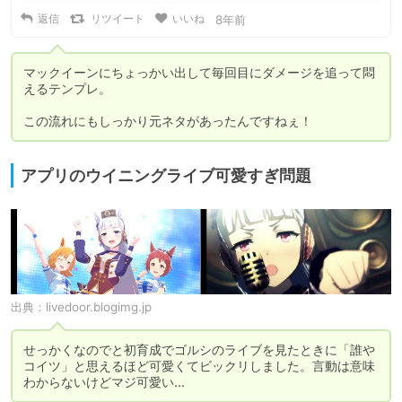
返信
リツイート
いいね
8年前
マックイーンにちょっかい出して毎回目にダメージを追って悶
えるテンプレ。

この流れにもしっかり元ネタがあったんですねぇ！
アプリのウイニングライブ可愛すぎ問題
出典：
livedoor.blogimg.jp
せっかくなのでと初育成でゴルシのライブを見たときに「誰や
コイツ」と思えるほど可愛くてビックリしました。言動は意味
わからないけどマジ可愛い...