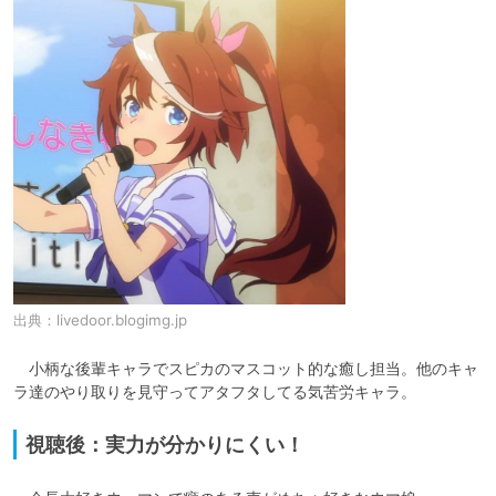
出典：
livedoor.blogimg.jp
　小柄な後輩キャラでスピカのマスコット的な癒し担当。他のキャ
ラ達のやり取りを見守ってアタフタしてる気苦労キャラ。
視聴後：実力が分かりにくい！