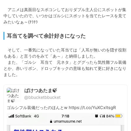
　アニメは真面目なスポコンしておりダブル主人公にスポットが集
中していたので、いつかはゴルシにスポットを当てたレースを見て
みたいなぁ～(ﾁﾗﾁﾗ
耳当てを調べて余計好きになった
　そして、一番気になっていた耳当ては「人耳が無いのを隠す役割
もある」と言うのをみて「あ～」と納得しました。

　また、「ゴルシ　耳当て　元ネタ」とググったら気性難フル装備
とか、赤いリボン、ドロップキックの意味も知れて更に好きになり
ました。
ばけつあたま🍃
@bbucketbbucket
ゴルシフル装備だったのほんとw https://t.co/YuXCxItsgR