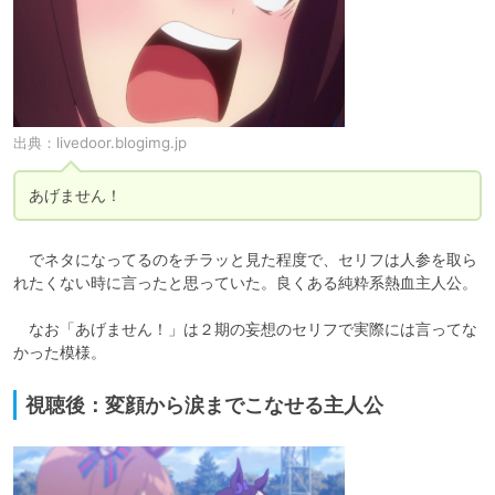
出典：
livedoor.blogimg.jp
あげません！
　でネタになってるのをチラッと見た程度で、セリフは人参を取ら
れたくない時に言ったと思っていた。良くある純粋系熱血主人公。

　なお「あげません！」は２期の妄想のセリフで実際には言ってな
かった模様。
視聴後：変顔から涙までこなせる主人公