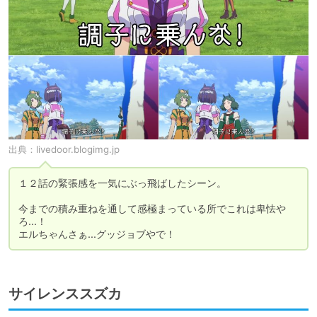
出典：
livedoor.blogimg.jp
１２話の緊張感を一気にぶっ飛ばしたシーン。

今までの積み重ねを通して感極まっている所でこれは卑怯や
ろ...！

エルちゃんさぁ...グッジョブやで！
サイレンススズカ