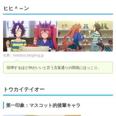
ヒヒ＾～ン
出典：
livedoor.blogimg.jp
喧嘩するほど仲がいいと言う言葉通りの関係にほっこり。
トウカイテイオー
第一印象：マスコット的後輩キャラ