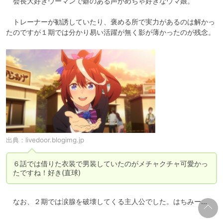
　会長大好きウーマンで癖のある声がめちゃ好きなウマ娘。

　トレーナーが勧誘していたり、褒める所で実力があるのは解かっ
たのですが１期では分かり易い活躍が無く影が薄かったのが残念。
出典：
livedoor.blogimg.jp
６話では借りた衣装で男装していたのがメチャクチャ可愛かっ
たですね！好き(直球)
　なお、２期では涙腺を破壊してくる主人公でした。はちみー...