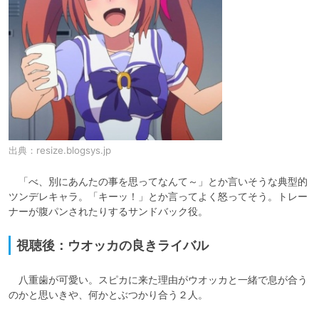
出典：
resize.blogsys.jp
　「べ、別にあんたの事を思ってなんて～」とか言いそうな典型的
ツンデレキャラ。「キーッ！」とか言ってよく怒ってそう。トレー
ナーが腹パンされたりするサンドバック役。
視聴後：ウオッカの良きライバル
　八重歯が可愛い。スピカに来た理由がウオッカと一緒で息が合う
のかと思いきや、何かとぶつかり合う２人。
