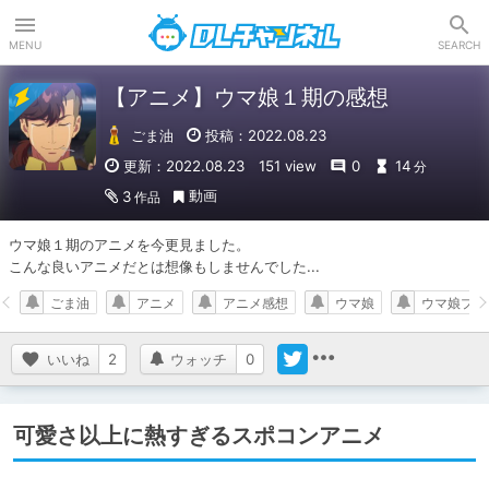
DLチャンネル
MENU
SEARCH
【アニメ】ウマ娘１期の感想
ごま油
投稿：2022.08.23
更新：2022.08.23
151 view
0
14
分
動画
3
作品
ウマ娘１期のアニメを今更見ました。

こんな良いアニメだとは想像もしませんでした...
ごま油
アニメ
アニメ感想
ウマ娘
ウマ娘プリ
いいね
2
ウォッチ
0
可愛さ以上に熱すぎるスポコンアニメ