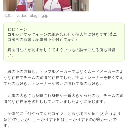
出典：
livedoor.blogimg.jp
ヒヒ＾～ン

ゴルシとマックイーンの組み合わせが個人的に好きです(某ニ
コ漫画の影響：記事最下部付近で紹介)

真面目なのが恥ずかしくてすぐいつもの調子になる所も可愛
い。
　縁の下の力持ち。トラブルメーカーではなくムードメーカーのよ
うな存在でチームの姉御的存在でした。実はトレーナーを長く支え
てたのも好き。トレーナーが扱いに慣れてるのも好き。

　元馬の大きさも反映され身長が一番大きかったのも、チームの姉
御的な存在感を後押ししていていましたように感じます。

　全体的に「何やってんだコイツ」と言う場面が多々(と言うより
殆ど)でしたが、しっかりする所はしっかりするのが良かったで
す。
