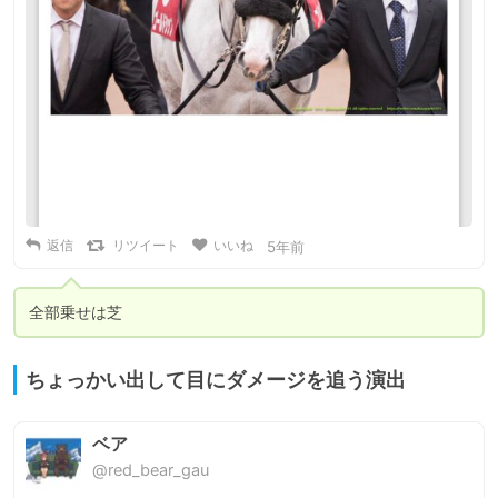
返信
リツイート
いいね
5年前
全部乗せは芝
ちょっかい出して目にダメージを追う演出
ベア
@red_bear_gau