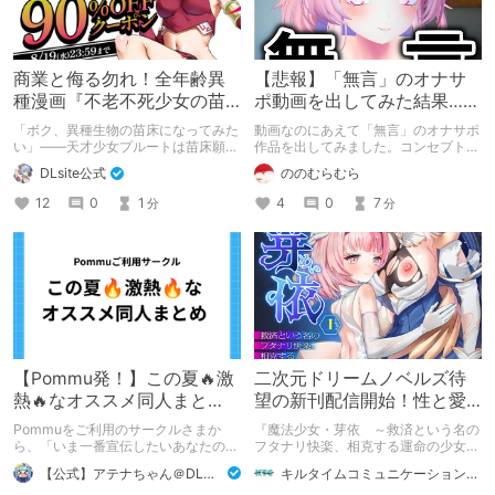
商業と侮る勿れ！全年齢異
【悲報】「無言」のオナサ
種漫画『不老不死少女の苗
ポ動画を出してみた結果……
床旅行記』新刊記念1～3巻
「ボク、異種生物の苗床になってみた
動画なのにあえて「無言」のオナサポ
90%オフクーポン配布中✨
い」――天才少女プルートは苗床願望
作品を出してみました。コンセプト通
を叶えるため、不老不死の体を手に入
りのものは作れたのですが、肝心の売
DLsite公式
ののむらむら
れた！ 話題沸騰の全年齢苗床コミッ
上がね……
クスの新刊が発売開始！ それを記念
12
0
1
4
0
7
分
分
して1～3巻まで90%OFFクーポン配
布いたします！ まだ本作品未体験の
皆さん、多分お好きです。ぜひお試し
ください。
【Pommu発！】この夏🔥激
二次元ドリームノベルズ待
熱🔥なオススメ同人まと
望の新刊配信開始！性と愛
め！ その1
が渦巻く、ファンタジー官
Pommuをご利用のサークルさまか
『魔法少女・芽依 ～救済という名の
能小説開幕！
ら、「いま一番宣伝したいあなたの
フタナリ快楽、相克する運命の少女た
DLsite作品」を募りました！ この夏
ち～』 小説：089タロー イラス
【公式】アテナちゃん＠DLチャンネル
キルタイムコミュニケーション（KTC）の作品を一人でも多くの人に知ってほしい人
🔥激熱🔥な作品ばかり！あなたがまだ
ト：鳩春 一気に上・下巻が同時配