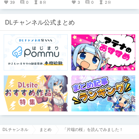
出会っていない、運命の作品が見つか
信！
39
0
8
3
0
2
分
分
るかも！
DLチャンネル公式まとめ
DLチャンネル
まとめ
「片端の桜」を読んでみました！