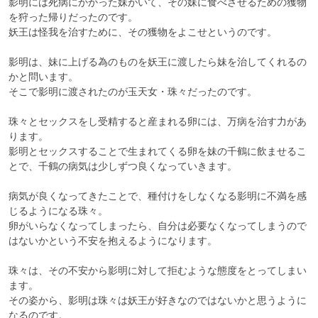
影明には死病にかかった妹がいて、その妹に食べさせるための獲物
を狩った帰りだったのです。

妖王は怪我を治すために、その獲物をよこせというのです。

影明は、妹に上げる為のものを妖王に渡したら妹を治してくれるの
かと問います。

そこで影明に渡されたのが玉天女・珠々だったのです。

珠々とセックスをし受精すると産まれる卵には、万病を治す力があ
ります。

影明とセックスすることで生まれてくる卵を妹の千鶴に飲ませるこ
とで、千鶴の病気は少しずつ良くなっていきます。

病気が良くなってきたことで、種付けをしなくなる影明に不満を感
じるようになる珠々。

卵がいらなくなってしまったら、自分は必要なくなってしまうので
はないかという不安を抱えるようになります。

珠々は、その不安から影明に対して拒むような態度をとってしまい
ます。

その姿から、影明は珠々は妖王が好きなのではないかと思うように
なるのです。
