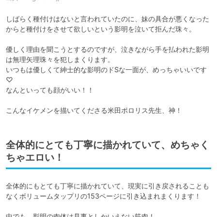
しばらく種付けはないと言われていたのに、妹の具合が悪くなった
からと種付けをさせて欲しいという影明を泣いて拒んだ珠々。

優しく理由を聞こうとするのですが、泣きながら手を払われた影明
は無理矢理珠々を犯しまくります。

いつもは優しくて紳士的な影明のドSな一面が、めっちゃいいです
♡

なんといっても顔がいい！！

こんなイケメンを描いてくださる米田ポロリス先生、神！
全体的にとても丁寧に描かれていて、めちゃく
ちゃエロい！
全体的にもとても丁寧に描かれていて、現実に引き戻されることも
なくボリュームタップリの153ページに引き込まれまくります！

中でも、影明の肉体は見事としかいえない筋肉！
