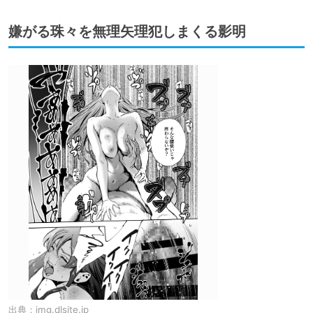
嫌がる珠々を無理矢理犯しまくる影明
出典：
img.dlsite.jp