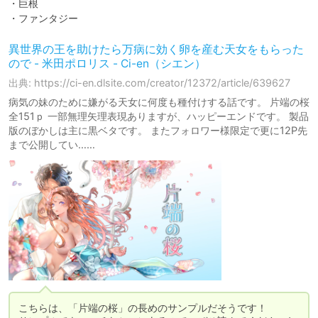
・巨根

・ファンタジー
異世界の王を助けたら万病に効く卵を産む天女をもらった
ので - 米田ポロリス - Ci-en（シエン）
出典: https://ci-en.dlsite.com/creator/12372/article/639627
病気の妹のために嫌がる天女に何度も種付けする話です。 片端の桜
全151ｐ 一部無理矢理表現ありますが、ハッピーエンドです。 製品
版のぼかしは主に黒ベタです。 またフォロワー様限定で更に12P先
まで公開してい……
こちらは、「片端の桜」の長めのサンプルだそうです！
