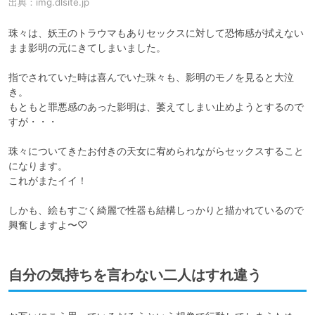
出典：
img.dlsite.jp
珠々は、妖王のトラウマもありセックスに対して恐怖感が拭えない
まま影明の元にきてしまいました。

指でされていた時は喜んでいた珠々も、影明のモノを見ると大泣
き。

もともと罪悪感のあった影明は、萎えてしまい止めようとするので
すが・・・

珠々についてきたお付きの天女に宥められながらセックスすること
になります。

これがまたイイ！

しかも、絵もすごく綺麗で性器も結構しっかりと描かれているので
興奮しますよ〜♡
自分の気持ちを言わない二人はすれ違う