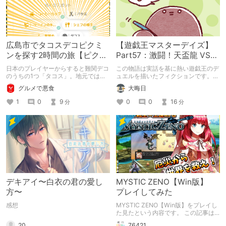
広島市でタコスデコピクミ
【遊戯王マスターデイズ】
ンを探す2時間の旅【ピクミ
Part57：激闘！天盃龍 VS
ンブルーム / Pikmin
千年D【架空デュエル】
日本のプレイヤーからすると難関デコ
この物語は実話を基に熱い遊戯王のデ
Bloom】
のうちの1つ「タコス」。地元では見
ュエルを描いたフィクションです。
つけられなかった男が広島で探す旅を
（自分用メモ：2025-05-14）
グルメで悪食
大晦日
お送りします。ねくすと5月のテーマ
「お出かけの記録」。
1
0
9
0
0
16
分
分
デキアイ〜白衣の君の愛し
MYSTIC ZENO【Win版】
方〜
プレイしてみた
感想
MYSTIC ZENO【Win版】をプレイし
た見たという内容です。 この記事は
通常のクリエイターズ記事です。
20
76421