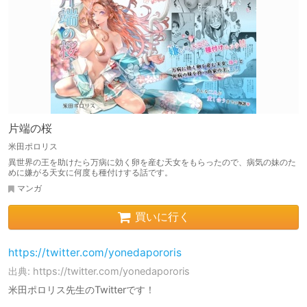
片端の桜
米田ポロリス
異世界の王を助けたら万病に効く卵を産む天女をもらったので、病気の妹のた
めに嫌がる天女に何度も種付けする話です。
マンガ
買いに行く
https://twitter.com/yonedapororis
出典: https://twitter.com/yonedapororis
米田ポロリス先生のTwitterです！