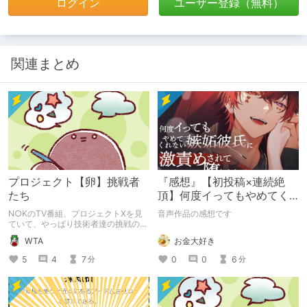
ログイン
ユーザー登録（無料）
関連まとめ
プロジェクト【卵】挑戦者
『感想』【初投稿×連続絶
たち
頂】何度イってもやめてく
れない嫉妬彼氏に激責めさ
N○KのTV番組、プロジェクトXを見
音声作品の感想です
れて堕とされる。
ていて、やっぱり技術者達の挑戦のド
ラマは面白いなぁと思っていました。
お金大好き
WTA
新しい性癖のタグに【産卵】を入れて
貰うには、どんな努力が必要なのだろ
0
0
6
5
4
7
分
分
うか？ 産卵をテーマにした作品が増
える事を願って、書いてみたアホな茶
番記事です🙇