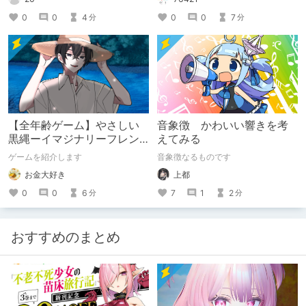
0
0
4
0
0
7
分
分
【全年齢ゲーム】やさしい
音象徴 かわいい響きを考
黒縄ーイマジナリーフレン
えてみる
ドの「彼」と過ごすおぼん
ゲームを紹介します
音象徴なるものです
やすみー
お金大好き
上都
0
0
6
7
1
2
分
分
おすすめのまとめ