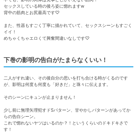
セックスしている時の後ろ姿に惚れますw

背中の筋肉とお尻最高です♡

また、性器もすごく丁寧に描かれていて、セックスシーンもすごく
イイ！

めちゃくちゃエロくて興奮間違いなしです♡
下巻の影明の告白がたまらなくいい！
二人がすれ違い、その後自分の思いを打ち合ける時がくるのです
が、影明は何度も何度も「好きだ」と珠々に伝えます。

そのシーンにキュンが止まりません！

少し前に無理矢理犯すドSパターン、甘やかしパターンがあってか
らの告白シーン。

これで惚れないヤツはいるのか？！というくらいのドキドキさで
す！