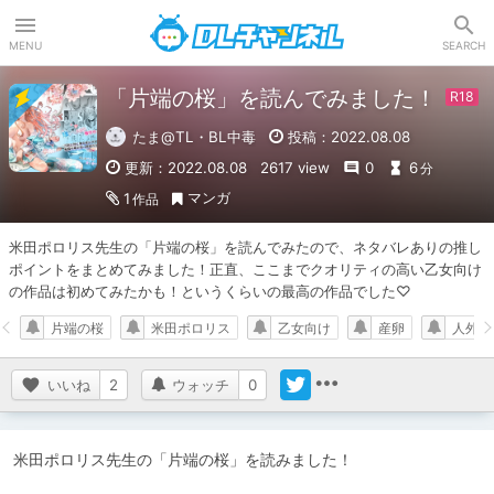
DLチャンネル
MENU
SEARCH
「片端の桜」を読んでみました！
たま@TL・BL中毒
投稿：2022.08.08
更新：2022.08.08
2617 view
0
6
分
マンガ
1
作品
米田ポロリス先生の「片端の桜」を読んでみたので、ネタバレありの推し
ポイントをまとめてみました！正直、ここまでクオリティの高い乙女向け
の作品は初めてみたかも！というくらいの最高の作品でした♡
片端の桜
米田ポロリス
乙女向け
産卵
人外
いいね
2
ウォッチ
0
米田ポロリス先生の「片端の桜」を読みました！
