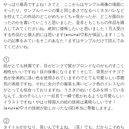
やっぱり最高ですよね！さてと、ここからはサンプル画像の場面に
そったり。サンプルページの量と同じ多さでなるべくネタバレなど
を控えてこの作品のどこがめちゃくちゃ良かったか、どこが面白か
ったのかを書いていこうと思いました。是非ともこちらの作品を購
入してみてくださいね。絶対に後悔したいと思いました！万人受け
する作品だと個人的には思います(๑•ω•๑)♡私が保証します！こち
らの記事をみているそこのあなた！まずはサンプルだけで読んでみ
てくださいね。
①

絵がとても綺麗です。目がピンクで髪がブロンドなのがものすごく
相性がいいですね！目の保養になります！そして、背景がイチゴで
色が全体的に淡い色を使用されていますのでとても可愛らしい雰囲
気の表紙ですね。それに女の子の服装も薄いピンク色のドレスなの
がとっても似合っておりますね。うさぎのぬいぐるみを持っている
なんて…女の子らしい！一目見て一瞬で惹かれるような可愛らしい
イラストですね！やはり韓国人の絵の技術は素晴らしいです！
(๑•ω•๑)♡その技術が欲しかったな(笑)本当に尊敬しますよ。
②

タイトルがかなり、長いんですよね。（笑）でも、だからこそめち