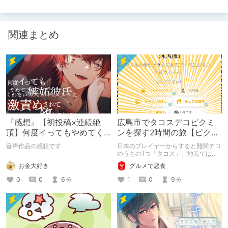
関連まとめ
『感想』【初投稿×連続絶
広島市でタコスデコピクミ
頂】何度イってもやめてく
ンを探す2時間の旅【ピクミ
れない嫉妬彼氏に激責めさ
ンブルーム / Pikmin
音声作品の感想です
日本のプレイヤーからすると難関デコ
れて堕とされる。
Bloom】
のうちの1つ「タコス」。地元では見
つけられなかった男が広島で探す旅を
お金大好き
グルメで悪食
お送りします。ねくすと5月のテーマ
「お出かけの記録」。
0
0
6
1
0
9
分
分