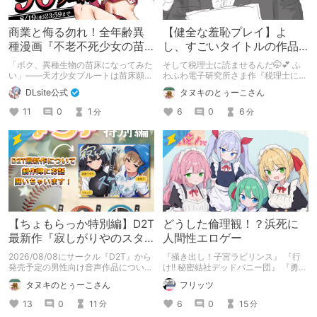
商業と侮る勿れ！全年齢異
【健全な羞恥プレイ】よ
種漫画『不老不死少女の苗
し、すごいタイトルの作品
床旅行記』新刊記念1～3巻
をまた買おう。【湧き上が
「ボク、異種生物の苗床になってみた
そして税理士に読ませるんだ🤭💕 ふ
90%オフクーポン配布中✨
る不健全な気持ち】
い」――天才少女プルートは苗床願望
わふわ電子研究所さま作『税理士に購
を叶えるため、不老不死の体を手に入
入履歴読まれるボイス』の感想レビュ
DLsite公式
タヌキのとぅーこさん
れた！ 話題沸騰の全年齢苗床コミッ
ーです！
クスの新刊が発売開始！ それを記念
11
0
1
6
0
6
分
分
して1～3巻まで90%OFFクーポン配
布いたします！ まだ本作品未体験の
皆さん、多分お好きです。ぜひお試し
ください。
【ちょもらっか特別編】D2T
どうした倫理観！？浜死に
最新作『寂しがりやのスタ
人間性エロゲー
ーダストと触れあって』制
2026/08/08にサークル『D2T』から
『掻き出し！子宮ラビリンス』 『行
作陣にインタビュー！🎤
発売予定の男性向け音声作品について
け!! 秘密結社デッドバニー団』 『勇者
逆神ラニさんと不束こけしさんにお話
ミアとツンツン猫サキュバス ~それで
タヌキのとぅーこさん
フリッツ
聞いちゃいました！夏コミに関する告
も勇者はコロせない!~』 『めいどいん
知もあります！
めいど！』 本記事はねくすとテーマ
13
0
11
6
0
15
分
分
「人に薦めづらいけど好きな作