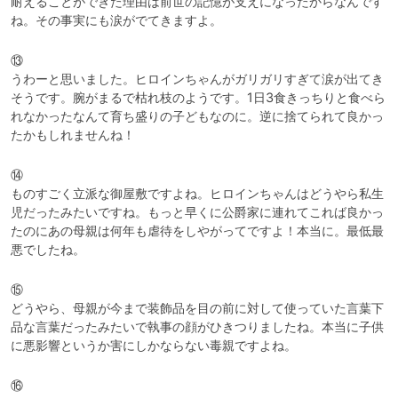
耐えることができた理由は前世の記憶が支えになったからなんです
ね。その事実にも涙がでてきますよ。
⑬

うわ‪ーと思いました。ヒロインちゃんがガリガリすぎて涙が出てき
そうです。腕がまるで枯れ枝のようです。1日3食きっちりと食べら
れなかったなんて育ち盛りの子どもなのに。逆に捨てられて良かっ
たかもしれませんね！
⑭

ものすごく立派な御屋敷ですよね。ヒロインちゃんはどうやら私生
児だったみたいですね。もっと早くに公爵家に連れてこれば良かっ
たのにあの母親は何年も虐待をしやがってですよ！本当に。最低最
悪でしたね。
⑮

どうやら、母親が今まで装飾品を目の前に対して使っていた言葉下
品な言葉だったみたいで執事の顔がひきつりましたね。本当に子供
に悪影響というか害にしかならない毒親ですよね。
⑯
