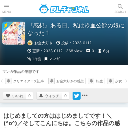
DLチャンネル
MENU
SEARCH
『感想』ある日、私は冷血公爵の娘に
なった 1
お金大好き
投稿：2023.01.12
更新：2023.01.12
368 view
0
6
分
マンガ
1
作品
マンガ作品の感想です
クリエイターズ記事
お金大好きの感想
転生
少女
いいね
0
ウォッチ
0
はじめましての方ははじめましてです！＼
(^o^)／そしてこんにちは。こちらの作品の感