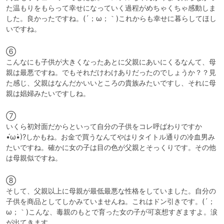
た温もりをもらって幸せになっていく過程がめちゃくちゃ感動しま
した。良かったですね。(´；ω；｀)これからも幸せに暮らしてほし
いですね。
⑥

こんなにも子供が大きくなったあとに父親にあいにくるなんて、母
親は最悪ですね。でもそれだけわけありだったのでしょうか？？見
た感じ、父親はなんだかいいところの貴族みたいですし、それに母
親は娼婦みたいですしね。
⑦

いくら初対面だからといって自分の子供をコレ呼ばわりですか
•́ω•̀)?しかもね。お金で買うなんてやはりタイトル通りの冷血男み
たいですね。確かに女の子は目の色が父親とそっくりです。その他
は母親似ですね。
⑧

そして、父親以上に母親が最低最悪な性格をしていました。自分の
子供を商品としてしかみていませんね。これはドン引きです。(´；
ω；｀)こんな、毒親のもとで育った女の子が可哀想すぎますよ。涙
が出てきます