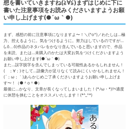
想を書いていきますね(≧∀≦)まずはじめに下に
書いた注意事項をお読みくださいますようお願
い申し上げます(●´ω｀●)
まず、感想の前に注意事項になりますよ〜！＼(^o^)／わたしは…極
力、控えるように。気をつけるように。努力はしているのですが…
(｡ŏ﹏ŏ)作品のネタバレをかなり含んでいると思いますので、作品
を未読、または…未購入のかたは大変お気をつけくださいますよう
お願い申し上げます(●´ω｀●)

また…誤字脱字を含んでしまっている可能性あるかもしれません！
(　；∀；)そして…語彙力が足りなくて読みにくいかもしれません！
(´；ω；｀)あらかじめご了承くださいますようお願い申し上げま
す〜！（●＾o＾●）

最後に…かなり、文章が長くなってしまいました！(*ﾉω・*)ﾃﾍ適度
に休憩を挟むことをオススメいたします！(*^_^*)