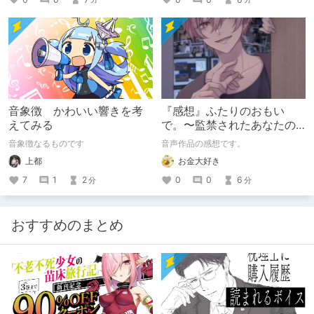
音象徴 かわいい響きを考
『感想』ふたりのおもい
えてみる
で。〜監禁されたあなたの
末路〜【がるまに限定特典
音象徴なるものです
音声作品の感想です。
付き】
上都
お金大好き
7
1
2
0
0
6
分
分
おすすめのまとめ