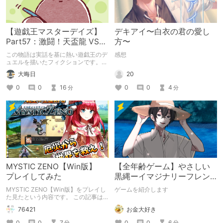
【遊戯王マスターデイズ】
デキアイ〜白衣の君の愛し
Part57：激闘！天盃龍 VS
方〜
千年D【架空デュエル】
この物語は実話を基に熱い遊戯王のデ
感想
ュエルを描いたフィクションです。
（自分用メモ：2025-05-14）
20
大晦日
0
0
4
0
0
16
分
分
MYSTIC ZENO【Win版】
【全年齢ゲーム】やさしい
プレイしてみた
黒縄ーイマジナリーフレン
ドの「彼」と過ごすおぼん
MYSTIC ZENO【Win版】をプレイし
ゲームを紹介します
やすみー
た見たという内容です。 この記事は
通常のクリエイターズ記事です。
お金大好き
76421
0
0
6
0
0
7
分
分