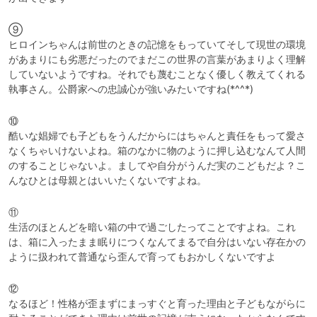
⑨

ヒロインちゃんは前世のときの記憶をもっていてそして現世の環境
があまりにも劣悪だったのでまだこの世界の言葉があまりよく理解
していないようですね。それでも蔑むことなく優しく教えてくれる
執事さん。公爵家への忠誠心が強いみたいですね(*^^*)
⑩

酷いな娼婦でも子どもをうんだからにはちゃんと責任をもって愛さ
なくちゃいけないよね。箱のなかに物のように押し込むなんて人間
のすることじゃないよ。ましてや自分がうんだ実のこどもだよ？こ
んなひとは母親とはいいたくないですよね。
⑪

生活のほとんどを暗い箱の中で過ごしたってことですよね。これ
は、箱に入ったまま眠りにつくなんてまるで自分はいない存在かの
ように扱われて普通なら歪んで育ってもおかしくないですよ
⑫

なるほど！性格が歪まずにまっすぐと育った理由と子どもながらに