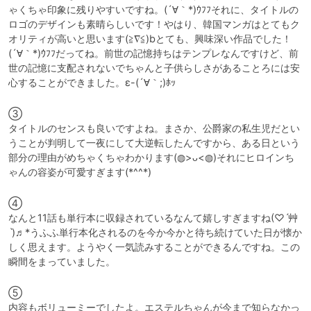
ゃくちゃ印象に残りやすいですね。(´∀｀*)ｳﾌﾌそれに、タイトルの
ロゴのデザインも素晴らしいです！やはり、韓国マンガはとてもク
オリティが高いと思います(≧∇≦)bとても、興味深い作品でした！
(´∀｀*)ｳﾌﾌだってね。前世の記憶持ちはテンプレなんですけど、前
世の記憶に支配されないでちゃんと子供らしさがあることろには安
心することができました。ε-(´∀｀;)ﾎｯ
③

タイトルのセンスも良いですよね。まさか、公爵家の私生児だとい
うことが判明して一夜にして大逆転したんですから、ある日という
部分の理由がめちゃくちゃわかります(◍>ᴗ<◍)それにヒロインち
ゃんの容姿が可愛すぎます(*^^*)
④

なんと11話も単行本に収録されているなんて嬉しすぎますね(♡ˊ艸
ˋ)♬*うふふ単行本化されるのを今か今かと待ち続けていた日が懐か
しく思えます。ようやく一気読みすることができるんですね。この
瞬間をまっていました。
⑤

内容もボリューミーでしたよ。エステルちゃんが今まで知らなかっ