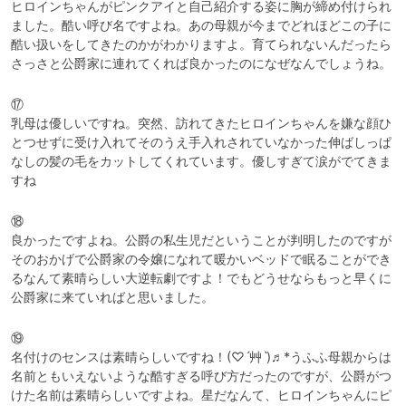
ヒロインちゃんがピンクアイと自己紹介する姿に胸が締め付けられ
ました。酷い呼び名ですよね。あの母親が今までどれほどこの子に
酷い扱いをしてきたのかがわかりますよ。育てられないんだったら
さっさと公爵家に連れてくれば良かったのになぜなんでしょうね。
⑰

乳母は優しいですね。突然、訪れてきたヒロインちゃんを嫌な顔ひ
とつせずに受け入れてそのうえ手入れされていなかった伸ばしっぱ
なしの髪の毛をカットしてくれています。優しすぎて涙がでてきま
すね
⑱

良かったですよね。公爵の私生児だということが判明したのですが
そのおかげで公爵家の令嬢になれて暖かいベッドで眠ることができ
るなんて素晴らしい大逆転劇ですよ！でもどうせならもっと早くに
公爵家に来ていればと思いました。
⑲

名付けのセンスは素晴らしいですね！(♡ˊ艸ˋ)♬*うふふ母親からは
名前ともいえないような酷すぎる呼び方だったのですが、公爵がつ
けた名前は素晴らしいですよね。星だなんて、ヒロインちゃんにピ