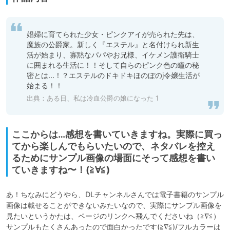
娼婦に育てられた少女・ピンクアイが売られた先は、
魔族の公爵家。新しく『エステル』と名付けられ新生
活が始まり、寡黙なパパやお兄様、イケメン護衛騎士
に囲まれる生活に！！そして自らのピンク色の瞳の秘
密とは…！？エステルのドキドキほのぼのj令嬢生活が
始まる！！
出典：
ある日、私は冷血公爵の娘になった 1
ここからは…感想を書いていきますね。実際に買っ
てから楽しんでもらいたいので、ネタバレを控え
るためにサンプル画像の場面にそって感想を書い
ていきますね〜！(≧∀≦)
あ！ちなみにどうやら、DLチャンネルさんでは電子書籍のサンプル
画像は載せることができないみたいなので、実際にサンプル画像を
見たいというかたは、ページのリンクへ飛んでくださいね（≧∇≦）
サンプルもたくさんあったので面白かったです(≧∇≦)/フルカラーは