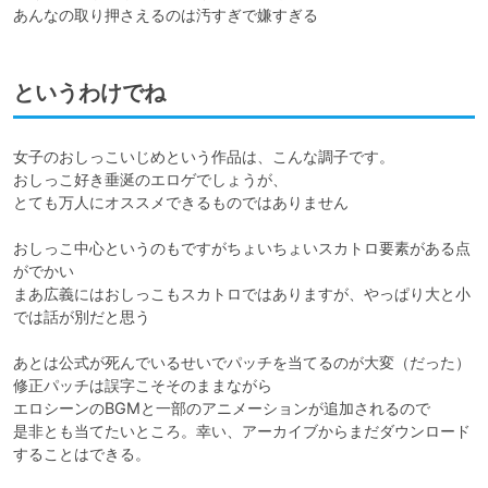
あんなの取り押さえるのは汚すぎで嫌すぎる
というわけでね
女子のおしっこいじめという作品は、こんな調子です。

おしっこ好き垂涎のエロゲでしょうが、

とても万人にオススメできるものではありません

おしっこ中心というのもですがちょいちょいスカトロ要素がある点
がでかい

まあ広義にはおしっこもスカトロではありますが、やっぱり大と小
では話が別だと思う

あとは公式が死んでいるせいでパッチを当てるのが大変（だった）

修正パッチは誤字こそそのままながら

エロシーンのBGMと一部のアニメーションが追加されるので

是非とも当てたいところ。幸い、アーカイブからまだダウンロード
することはできる。