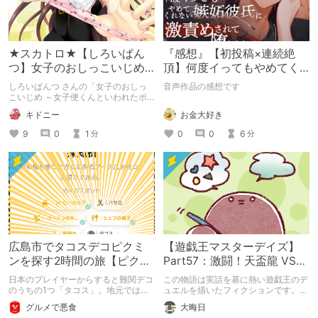
★スカトロ★【しろいぱん
『感想』【初投稿×連続絶
つ】女子のおしっこいじめ
頂】何度イってもやめてく
～女子便くんといわれたボ
れない嫉妬彼氏に激責めさ
しろいぱんつ さんの「女子のおしっ
音声作品の感想です
クの6年間～
れて堕とされる。
こいじめ ～女子便くんといわれたボ
クの6年間～」排泄シーン紹介記事に
お金大好き
キドニー
なります。
0
0
6
9
0
1
分
分
広島市でタコスデコピクミ
【遊戯王マスターデイズ】
ンを探す2時間の旅【ピクミ
Part57：激闘！天盃龍 VS
ンブルーム / Pikmin
千年D【架空デュエル】
日本のプレイヤーからすると難関デコ
この物語は実話を基に熱い遊戯王のデ
Bloom】
のうちの1つ「タコス」。地元では見
ュエルを描いたフィクションです。
つけられなかった男が広島で探す旅を
（自分用メモ：2025-05-14）
グルメで悪食
大晦日
お送りします。ねくすと5月のテーマ