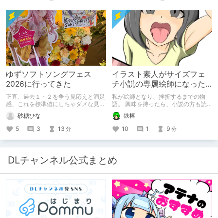
ゆずソフトソングフェス
イラスト素人がサイズフェ
2026に行ってきた
チ小説の専属絵師になった
お話
正直、過去１・２を争う見応えと満足
私が絵師となり、挫折するまでの物
感、これを標準値にしちゃダメな見本
語。 興味を持ったら、小説の方も読
かも
んで欲しいなって感じ 私の絵を使っ
砂糖ひな
鉄棒
てくれてる小説書きさんのページＵＲ
Ｌ
5
3
13
10
1
9
分
分
https://www.pixiv.net/users/341489
73/novels?p=1
DLチャンネル公式まとめ