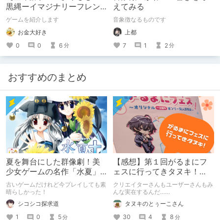
黒縄ーイマジナリーフレン
えてみる
ドの「彼」と過ごすおぼん
ゲームを紹介します
音象徴なるものです
やすみー
お金大好き
上都
0
0
6
7
1
2
分
分
おすすめのまとめ
夏を舞台にした群像劇！美
【感想】第１回がるまにフ
少女ゲームの名作「水夏」
ェスに行ってきタヌキ！
を今こそ！
【レポ】
古いゲームだけれど今プレイしても素
クリエイターさんもユーザーさんもみ
晴らしかった！
んな実在するんだ……
シコシコ探求道
タヌキのとぅーこさん
1
0
5
30
4
8
分
分