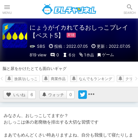
DLチャンネル
MENU
SEARCH
にょうがイカれてるおしっこプレイ
【ベスト5】
SBS
投稿：2022.07.05
更新：2022.07.05
ゲーム
819 view
0
6
1
分
作品
脳と尿をかけたとても面白いギャグ
放尿/おしっこ
商業作品
なんでもランキング
クリエ
いいね
6
ウォッチ
0
みなさん、おしっこしてますか？

おしっこは体の老廃物を排出する大切な習慣です

まあでもめんどくさい時ありますよね、自分も我慢して寝たりしま