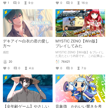
「お出かけの記録」。
1
0
9
0
0
16
分
分
デキアイ〜白衣の君の愛し
MYSTIC ZENO【Win版】
方〜
プレイしてみた
感想
MYSTIC ZENO【Win版】をプレイし
た見たという内容です。 この記事は
通常のクリエイターズ記事です。
20
76421
0
0
4
0
0
7
分
分
【全年齢ゲーム】やさしい
音象徴 かわいい響きを考