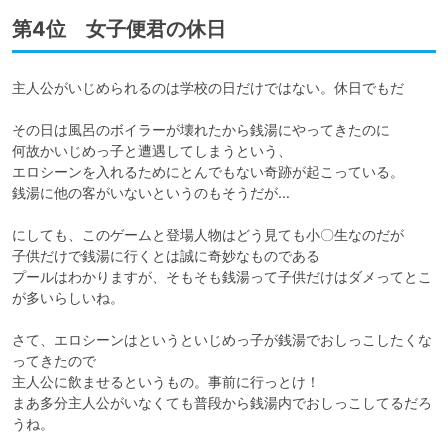
第4位 女子便君の休日
主人公がいじめられるのは学校の日だけではない。休日でもだ

その日は風呂のボイラーが壊れたから銭湯にやってきたのに

何故かいじめっ子と遭遇してしまうという、

エロシーンを入れるためにとんでもない奇跡が起こっている。

銭湯に他の客がいないというのもそうだが…

にしても、このゲームと登場人物はどう見ても小〇生なのだが

子供だけで銭湯に行くとは誠に奇妙なものである

プールはわかりますが、そもそも銭湯って子供だけはダメってとこ
が多いらしいね。

さて、エロシーンはというといじめっ子が銭湯でおしっこしたくな
ってきたので

主人公に飲ませるというもの。事前に行っとけ！

まあ多分主人公がいなくても普段から銭湯内でおしっこしてるだろ
うね。
