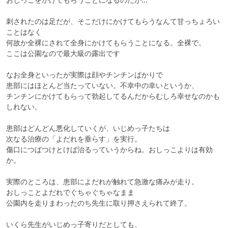
刺されたのは足だが、そこだけにかけてもらうなんて甘っちょろい
ことはなく

何故か全裸にされて全身にかけてもらうことになる。全裸で。

ここは公園なので最大級の露出です

なお全身といったが実際は顔やチンチンばかりで

患部にはほとんど当たっていない。不幸中の幸いというか、

チンチンにかけてもらって勃起してるんだからむしろ幸せなのかも
しれない。

患部はどんどん悪化していくが、いじめっ子たちは

次なる治療の「よだれを垂らす」を実行。

傷口につばつけとけば治るっていうからね。おしっこよりは有効
か。

実際のところは、患部によだれが触れて急激な痛みが走り。

おしっことよだれでぐちゃぐちゃなまま

公園内を走りまわったのち先生に取り押さえられて終了。

いくら先生がいじめっ子寄りだとしても、
