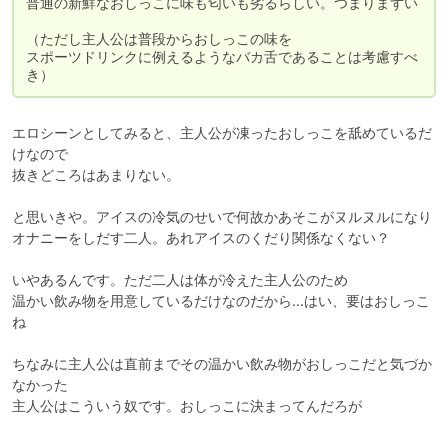
普通の新鮮なおしっこに味も匂いも劣るらしい。つまりまずい

（ただし主人公は普段からおしっこの味を

スポーツドリンクに例えるようなバカ舌であることは考慮すべ
き）
エロシーンとしてみると、主人公が凍ったおしっこを舐めているだ
けなので

抜きどころはあまりない。

と思いきや。アイスの冷気のせいで何故かあそこがヌルヌルになり

オナニーをしだす二人。あれアイスのくだり関係なくない？

いやあるんです。ただ二人は体が冷えた主人公のため

温かい飲み物を用意しているだけなのだから…はい、要はおしっこ
ね

ちなみに主人公は直前までその温かい飲み物がおしっこだと気づか
なかった

主人公はこういう奴です。おしっこに決まってんだろが