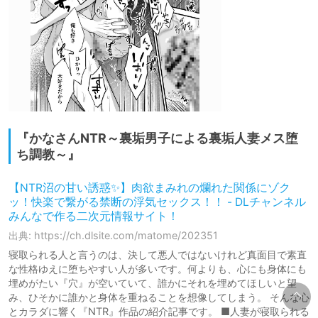
『かなさんNTR～裏垢男子による裏垢人妻メス堕
ち調教～』
【NTR沼の甘い誘惑✨】肉欲まみれの爛れた関係にゾク
ッ！快楽で繋がる禁断の浮気セックス！！ - DLチャンネル
みんなで作る二次元情報サイト！
出典: https://ch.dlsite.com/matome/202351
寝取られる人と言うのは、決して悪人ではないけれど真面目で素直
な性格ゆえに堕ちやすい人が多いです。何よりも、心にも身体にも
埋めがたい『穴』が空いていて、誰かにそれを埋めてほしいと望
み、ひそかに誰かと身体を重ねることを想像してしまう。 そんな心
とカラダに響く『NTR』作品の紹介記事です。 ■人妻が寝取られる