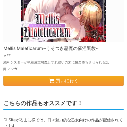
Mellis Maleficarum~うそつき悪魔の催淫調教~
MEZ
純朴シスターが執着激重悪魔とすれ違いの末に快楽堕ちさせられる話
マンガ
買いに行く
こちらの作品もオススメです！
DLSiteがるまに様では、日々魅力的な乙女向けの作品が配信されて
います。
