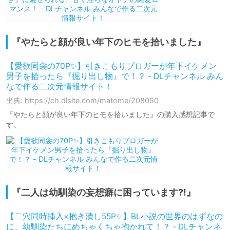
『やたらと顔が良い年下のヒモを拾いました』
【愛欲同衾の70P✨】引きこもりブロガーが年下イケメン
男子を拾ったら『掘り出し物』で！？ - DLチャンネル みん
なで作る二次元情報サイト！
出典: https://ch.dlsite.com/matome/208050
『やたらと顔が良い年下のヒモを拾いました』の購入感想記事で
す。
『二人は幼馴染の妄想癖に困っています?!』
【二穴同時挿入×抱き潰し55P✨】BL小説の世界のはずなの
に、幼馴染たちにめちゃくちゃ抱かれて！？ - DLチャンネ