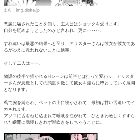
出典：
img.dlsite.jp
悪魔に騙されたことを知り、主人公はショックを受けます。

自分を貶めようとしたのかと言われ、更に･･････。

すれ違いは最悪の結果へと至り、アリスターさんは彼女が彼女であ
るがゆえに救われないことに絶望。

そして二人はーー。

物語の後半で描かれるHシーンは前半とは打って変わり、アリスタ
ーさんが悪魔としての態度を徹して彼女を淫らに堕としていく展開
となります。

蔦で腕を縛られ、ベットの上に寝かされて、最初は甘い舌遣いでイ
カされます。

アソコに舌をねじ込まれて唾液を注がれて、ひときわ激しくすすら
れた瞬間に我慢しきれず潮吹きをしちゃうことに。