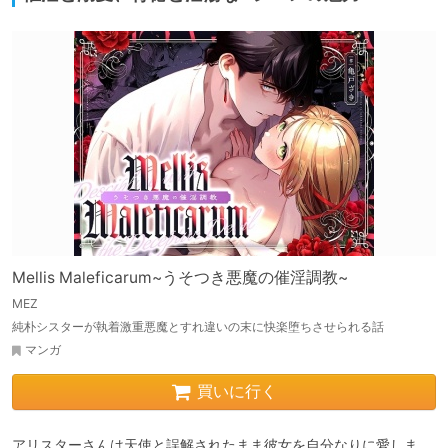
Mellis Maleficarum~うそつき悪魔の催淫調教~
MEZ
純朴シスターが執着激重悪魔とすれ違いの末に快楽堕ちさせられる話
マンガ
買いに行く
アリスターさんは天使と誤解されたまま彼女を自分なりに愛しま