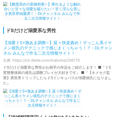
ドSだけど溺愛系な男性
【溺愛ドS×激あま調教✨】延々快楽責め！ぞっこん系イケ
メン彼氏のテクニックで感じまくっちゃう！？ - DLチャン
ネル みんなで作る二次元情報サイト！
出典: https://ch.dlsite.com/matome/206170
ドSだけど溺愛系な男性がお相手の作品をご紹介します！ ■『ドS
変態整体師の彼氏は調教プレイが大好きです』 ■『【キメセク監
禁】異世界トリップしたらドSインキュバスが溺愛彼氏になりまし
た』