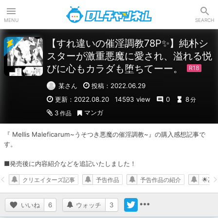
DLチャンネル
MENU
SEARCH
【すれ違いの催淫調教78P✨】純朴シ
スターが激重悪魔に愛され、溢れる悦
びに心もカラダも堕ちてーー。
某さん
投稿：2022.06.29
更新：2022.08.20
14593 view
0
8
分
マンガ
3
作品
『 Mellis Maleficarum~うそつき悪魔の催淫調教~』の購入感想記事で
す。

■発売後に内容紹介などを追記いたしました！
クリエイターズ記事
予告作品
予告作品の紹介
🌟乙
いいね
6
ウォッチ
3