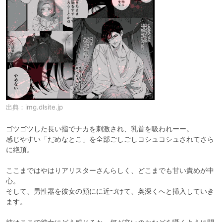
出典：
img.dlsite.jp
ゴツゴツした長い指でナカを刺激され、乳首を吸われーー。

感じやすい「だめなとこ」を全部ごしごしコシュコシュされてさら
に絶頂。

ここまではやはりアリスターさんらしく、どこまでも甘い責めが中
心。

そして、男性器を彼女の顔にに近づけて、奥深くへと挿入していき
ます。
