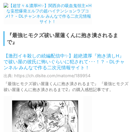
『最強ヒモクズ祓い屋蓮くんに抱き潰されるま
で』
【激烈イキ殺しの続編配信中✨】超絶濃厚『抱き潰しH』
で祓い屋の彼氏に怖いぐらいに犯されて･･･！？ - DLチャ
ンネル みんなで作る二次元情報サイト！
出典: https://ch.dlsite.com/matome/189954
『最強ヒモクズ祓い屋蓮くんに抱き潰されるまで』 『最強ヒモクズ
祓い屋蓮くんに抱き潰されるまで2』の購入感想記事です。