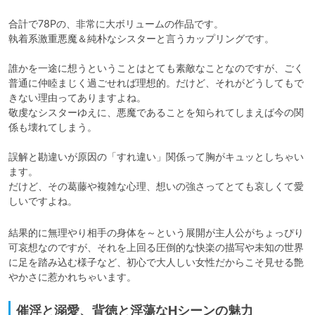
合計で78Pの、非常に大ボリュームの作品です。

執着系激重悪魔＆純朴なシスターと言うカップリングです。

誰かを一途に想うということはとても素敵なことなのですが、ごく
普通に仲睦まじく過ごせれば理想的。だけど、それがどうしてもで
きない理由ってありますよね。

敬虔なシスターゆえに、悪魔であることを知られてしまえば今の関
係も壊れてしまう。

誤解と勘違いが原因の「すれ違い」関係って胸がキュッとしちゃい
ます。

だけど、その葛藤や複雑な心理、想いの強さってとても哀しくて愛
しいですよね。
結果的に無理やり相手の身体を～という展開が主人公がちょっぴり
可哀想なのですが、それを上回る圧倒的な快楽の描写や未知の世界
に足を踏み込む様子など、初心で大人しい女性だからこそ見せる艶
催淫と溺愛、背徳と淫蕩なHシーンの魅力