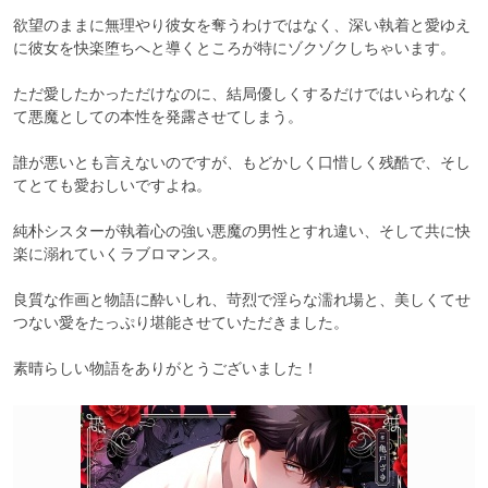
欲望のままに無理やり彼女を奪うわけではなく、深い執着と愛ゆえ
に彼女を快楽堕ちへと導くところが特にゾクゾクしちゃいます。

ただ愛したかっただけなのに、結局優しくするだけではいられなく
て悪魔としての本性を発露させてしまう。

誰が悪いとも言えないのですが、もどかしく口惜しく残酷で、そし
てとても愛おしいですよね。

純朴シスターが執着心の強い悪魔の男性とすれ違い、そして共に快
楽に溺れていくラブロマンス。

良質な作画と物語に酔いしれ、苛烈で淫らな濡れ場と、美しくてせ
つない愛をたっぷり堪能させていただきました。

素晴らしい物語をありがとうございました！