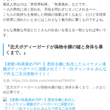
最近人気なのは「異世界転移」「執着責め」などです。

一人の男性に深く想われ、手段を問わずにモノにされるーー。

こちらの気持ちを無視した関係の強要は辛くもあり、だけど非現実
の世界に溺れたいときにはこの上なく魅力的に響くものですよね。

そんな素敵な作品とたくさんの出会いを迎える一助となれば幸いで
す。
『忠犬ボディーガードが偽物令嬢の嘘と身体を暴
くまで。』
【激愛×執着責め75P✨】悪役令嬢に転生したらイケメン凄
腕ボディーガードに溺愛されて！？ - DLチャンネル みんな
で作る二次元情報サイト！
出典: https://ch.dlsite.com/matome/194414
『忠犬ボディーガードが偽物令嬢の嘘と身体を暴くまで。』のまと
め記事です。