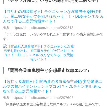
『チャラ淫魔に、いろいろ奪われた厨二病女子』
【甘乱れの濁音喘ぎ✨】テクニシャンな淫魔男子を呼び出
し、厨二病女子がブチ犯されちゃう！！ - DLチャンネル み
んなで作る二次元情報サイト！
出典: https://ch.dlsite.com/matome/209312
『チャラ淫魔に、いろいろ奪われた厨二病女子』の購入感想記事で
す。
『関西弁吸血鬼領主と妄想暴走奴隷エルフ』
【超甘々＆濃厚H✨】関西弁の吸血鬼領主×Hな妄想爆発エ
ルフの超ハイテンションラブコメ!？ - DLチャンネル みん
なで作る二次元情報サイト！
出典: https://ch.dlsite.com/matome/207606
『関西弁吸血鬼領主と妄想暴走奴隷エルフ』＋αの紹介記事です。