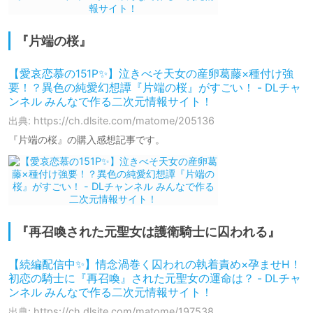
『片端の桜』
【愛哀恋慕の151P✨】泣きべそ天女の産卵葛藤×種付け強
要！？異色の純愛幻想譚『片端の桜』がすごい！ - DLチャ
ンネル みんなで作る二次元情報サイト！
出典: https://ch.dlsite.com/matome/205136
『片端の桜』の購入感想記事です。
『再召喚された元聖女は護衛騎士に囚われる』
【続編配信中✨】情念渦巻く囚われの執着責め×孕ませH！
初恋の騎士に『再召喚』された元聖女の運命は？ - DLチャ
ンネル みんなで作る二次元情報サイト！
出典: https://ch.dlsite.com/matome/197538