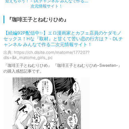
『珈琲王子とねむりひめ』
【続編92P配信中✨】エロ漫画家とカフェ店員のケダモノ
セックス！Hな『取材』と甘くて苦い恋の行方は？ - DLチ
ャンネル みんなで作る二次元情報サイト！
出典: https://ch.dlsite.com/matome/177207?
dls=&k_matome_girls_pc
『珈琲王子とねむりひめ』 『珈琲王子とねむりひめ-Sweeten-』
の購入感想記事です。