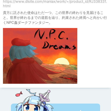
https://www.dlsite.com/maniax/work/=/product_id/RJ338331.
html
貴方に託された使命はただ一つ、この世界の終わりを見届けるこ
と。世界が終わるまでの道筋を辿り、約束された終焉へと向かい行
くNPC姦ダークファンタジー。