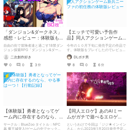
「ダンジョン&ダークネス」
【エッチで可愛い予告作
感想・レビュー：体験版も
品】同人アクションゲーム
ある人気エロ同人RPG
新兵ニーファの初任務の体
自由の街で冒険者達と過ごす18禁ダン
今年の１０月下旬に発売予定の作品で
験版レビュー
ジョン探索RPG「ダンジョン&ダーク
す。体験版をプレイしたのでレビュー
ネス」。職業を選び、冒険者ギルドで
します。
二次創作好き
DLポチ男
仲間を集めて、Hなイベントを楽しみ
ながらダンジョンを探索しましょう。
0
0
3
8
0
6
分
分
【体験版】勇者となってゲ
【同人エロゲ】あのAIミー
ーム内に存在するのなら、
ムがガチで遊べるエロゲ
やる事は一つ！【行動記
に！<ゲーミングちんぽ華道
サークル：BlueZoo タイトル：NPC
というわけで今回は「ジジ★インイン
録】
部の稽古>！
姦 魔王城突入!ゲームの中でセックス
さん」から2023年1月20日発売予定