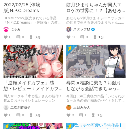
2022/02/25 [体験
餅月ひまりちゃんが同人エ
版]N.P.C.Dreams
ロゲの世界に！？【あせろ
ら×餅月ひまりの必見動
DLsite.comで販売されている作品
あせろら×餅月ひまり ジーコサッカー
画！！】
「N.P.C.Dreams」（体験版）の備忘
の世界で生きる餅月ひまりちゃん……
録となります。
ジーコサッカーへの熱い風評被害
にゃみ
スタッフM
あ、あせろらさんの作品もウィンター
セールにかかってます！！
0
0
3
11
0
1
分
分
「逆転メイドカフェ」感
尋問or相談に乗る？お触り
想・レビュー：メイドカフ
しながら会話できちゃう
ェでHな衣装を着て借金返済
SLG「いじられ少女」
同人サークル「水と檻」さんの新作！
今回はJSK工房様の作品「いじられ少
を目指す超エロおさわり
超エロおさわりシミュレーション！
女～近所の娘が秘密のバイトをしてい
たので脅してみた～」の感想を書いて
SLG
二次創作好き
三日みかん
みようかなと思います。（多少ネタバ
レ注意かも）
0
0
3
3
1
3
分
分