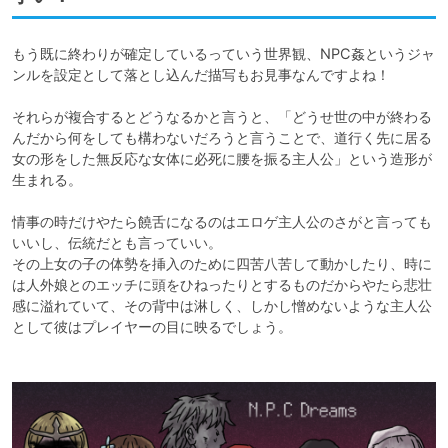
もう既に終わりが確定しているっていう世界観、NPC姦というジャ
ンルを設定として落とし込んだ描写もお見事なんですよね！

それらが複合するとどうなるかと言うと、「どうせ世の中が終わる
んだから何をしても構わないだろうと言うことで、道行く先に居る
女の形をした無反応な女体に必死に腰を振る主人公」という造形が
生まれる。

情事の時だけやたら饒舌になるのはエロゲ主人公のさがと言っても
いいし、伝統だとも言っていい。

その上女の子の体勢を挿入のために四苦八苦して動かしたり、時に
は人外娘とのエッチに頭をひねったりとするものだからやたら悲壮
感に溢れていて、その背中は淋しく、しかし憎めないような主人公
として彼はプレイヤーの目に映るでしょう。
