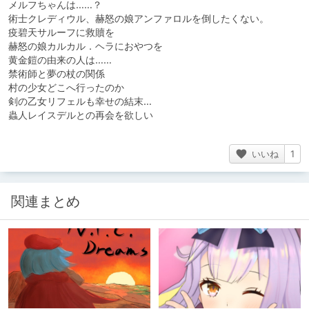
メルフちゃんは……？
術士クレディウル、赫怒の娘アンファロルを倒したくない。
疫碧天サルーフに救贖を
赫怒の娘カルカル．ヘラにおやつを
黄金鎧の由来の人は……
禁術師と夢の杖の関係
村の少女どこへ行ったのか
剣の乙女リフェルも幸せの結末…
蟲人レイスデルとの再会を欲しい
いいね
1
関連まとめ