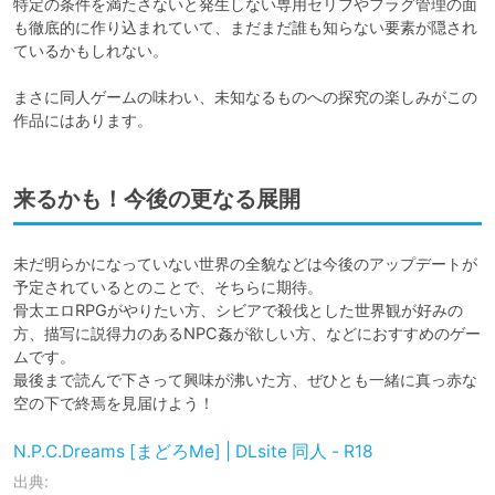
特定の条件を満たさないと発生しない専用セリフやフラグ管理の面
も徹底的に作り込まれていて、まだまだ誰も知らない要素が隠され
ているかもしれない。

まさに同人ゲームの味わい、未知なるものへの探究の楽しみがこの
作品にはあります。
来るかも！今後の更なる展開
未だ明らかになっていない世界の全貌などは今後のアップデートが
予定されているとのことで、そちらに期待。

骨太エロRPGがやりたい方、シビアで殺伐とした世界観が好みの
方、描写に説得力のあるNPC姦が欲しい方、などにおすすめのゲー
ムです。

最後まで読んで下さって興味が沸いた方、ぜひとも一緒に真っ赤な
空の下で終焉を見届けよう！
N.P.C.Dreams [まどろMe] | DLsite 同人 - R18
出典: