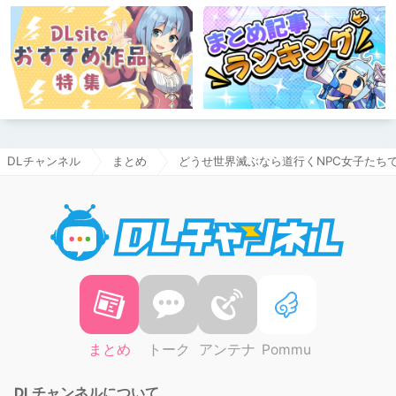
DLチャンネル
まとめ
どうせ世界滅ぶなら道行くNPC女子たちで性
DLチャ
まとめ
トーク
アンテナ
Pommu
DLチャンネルについて