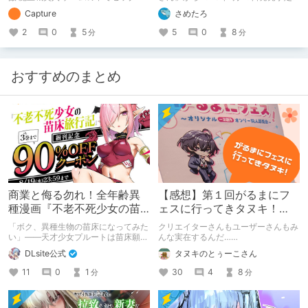
し放題 予告開始日：2020年10月20日
の「ゲーミングちんぽ華道部の稽古」
Capture
さめたろ
予告作品の体験版の内容を中心にまと
につきまして、体験版をプレイした感
めている紹介記事です。 体験版の
想やゲームの内容など、いくつか情報
2
0
5
5
0
8
分
分
「ネタバレ」を多分に含んだ内容をま
をまとめてご紹介させていただきたい
とめているので、苦手な方は注意して
と思います！
下さい。
おすすめのまとめ
商業と侮る勿れ！全年齢異
【感想】第１回がるまにフ
種漫画『不老不死少女の苗
ェスに行ってきタヌキ！
床旅行記』新刊記念1～3巻
【レポ】
「ボク、異種生物の苗床になってみた
クリエイターさんもユーザーさんもみ
90%オフクーポン配布中✨
い」――天才少女プルートは苗床願望
んな実在するんだ……
を叶えるため、不老不死の体を手に入
DLsite公式
タヌキのとぅーこさん
れた！ 話題沸騰の全年齢苗床コミッ
クスの新刊が発売開始！ それを記念
11
0
1
30
4
8
分
分
して1～3巻まで90%OFFクーポン配
布いたします！ まだ本作品未体験の
皆さん、多分お好きです。ぜひお試し