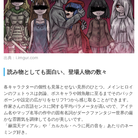
出典：
i.imgur.com
読み物としても面白い、登場人物の数々
各キャラクターの個性も見落とせない見所のひとつ。メインヒロイ
ンのフェトゥスは勿論、ボスキャラや雑魚敵に至るまでそのバック
ボーンや設定の広がりをセリフ1つから感じ取ることができます。

作家さんの言語センスに関する平均パラメータが高いので、アイテ
ム名やマップ名等の作中の固有名詞がダークファンタジー世界の厳
かな雰囲気を調律してるのが美しいです。

「赫瀉天ディアル」や「カルカル・ヘラに死の音を」あたりのネー
ミング好き。