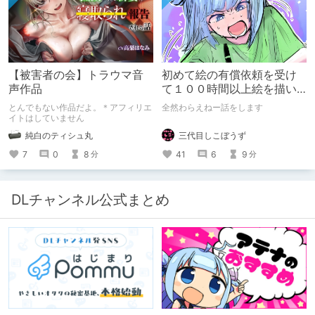
ください。
【被害者の会】トラウマ音
初めて絵の有償依頼を受け
声作品
て１００時間以上絵を描い
た話
とんでもない作品だよ。＊アフィリエ
全然わらえねー話をします
イトはしていません
三代目しこぼうず
純白のティシュ丸
41
6
9
7
0
8
分
分
DLチャンネル公式まとめ