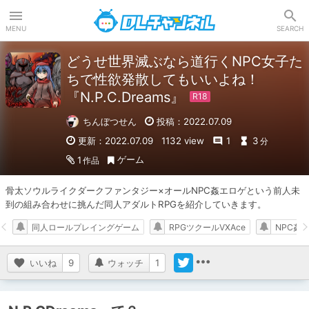
DLチャンネル
MENU
SEARCH
どうせ世界滅ぶなら道行くNPC女子た
ちで性欲発散してもいいよね！
『N.P.C.Dreams』
ちんぼつせん
投稿：2022.07.09
更新：2022.07.09
1132 view
1
3
分
ゲーム
1
作品
骨太ソウルライクダークファンタジー×オールNPC姦エロゲという前人未
到の組み合わせに挑んだ同人アダルトRPGを紹介していきます。
同人ロールプレイングゲーム
RPGツクールVXAce
NPC姦
いいね
9
ウォッチ
1