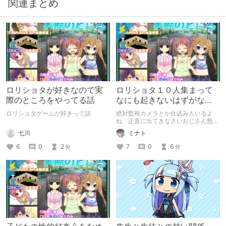
関連まとめ
ロリショタが好きなので実
ロリショタ１０人集まって
際のところをやってる話
なにも起きないはずがな
い！！
ロリショタゲームが好きって話
絶対監視カメラとか仕込み人いるよ
ね、正直に出てきなさいおじさん怒ら
ないから
七川
ミナト
6
0
2
7
0
6
分
分