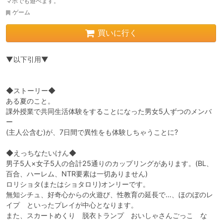
マホでも遊べます。
ゲーム
買いに行く
▼以下引用▼

◆ストーリー◆

ある夏のこと。

課外授業で共同生活体験をすることになった男女5人ずつのメンバ
ー

(主人公含む)が、7日間で異性をも体験しちゃうことに?

◆えっちなたいけん◆

男子5人×女子5人の合計25通りのカップリングがあります。(BL、
百合、ハーレム、NTR要素は一切ありません)

ロリショタ(またはショタロリ)オンリーです。

無知シチュ、好奇心からの火遊び、性教育の延長で…、ほのぼのレ
イプ　といったプレイが中心となります。

また、スカートめくり　脱衣トランプ　おいしゃさんごっこ　な