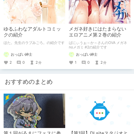
ゆるふわなアダルトコミッ
メガネ好きにはたまらない
クの紹介
エロアニメ第２巻の紹介
ほた。先生のラブみごろ。の紹介です
ばにぃうぉ～か～さんのOVA メガネ
noメガミ #2の紹介です
おっぱい紳士
おっぱい紳士
2
0
2
1
0
2
分
分
おすすめのまとめ
第１回がるまにフェスに参
【第1回】DLsiteスタジオと