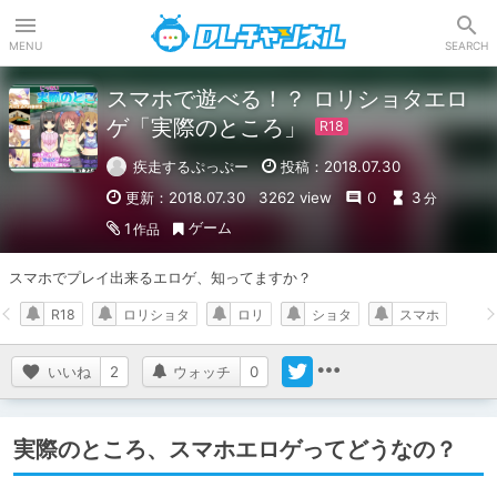
DLチャンネル
MENU
SEARCH
スマホで遊べる！？ ロリショタエロ
ゲ「実際のところ」
疾走するぷっぷー
投稿：2018.07.30
更新：2018.07.30
3262 view
0
3
分
ゲーム
1
作品
スマホでプレイ出来るエロゲ、知ってますか？
R18
ロリショタ
ロリ
ショタ
スマホ
いいね
2
ウォッチ
0
実際のところ、スマホエロゲってどうなの？