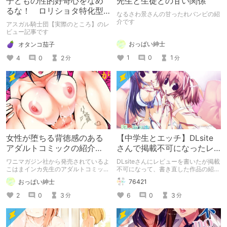
子どもの性的好奇心をなめ
先生と生徒との甘い関係
るな！ ロリショタ特化型
なるさわ景さんの甘ったれバンビの紹
RPG【実際のところ】
介です
アスガル騎士団【実際のところ】のレ
ビュー記事です
おっぱい紳士
オタンコ茄子
1
0
1
4
0
2
分
分
女性が堕ちる背徳感のある
【中学生とエッチ】DLsite
アダルトコミックの紹介
さんで掲載不可になったレ
【よこはまインカ】
ビュー
ワニマガジン社から発売されているよ
DLsiteさんにレビューを書いたが掲載
こはまインカ先生のアダルトコミック
不可になって、書き直した作品の紹
「女教師が堕ちた理由【デジタル特装
介。 ※この記事は文字数は1000文字
おっぱい紳士
76421
版】」の紹介です
程度のオススメ作品レビューとして書
いた記事です。
2
0
3
6
0
3
分
分