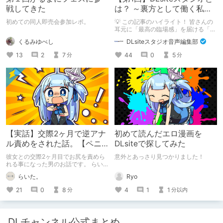
戦してきた
は？ ～裏方として働く私た
ちの紹介
初めての同人即売会参加レポ。
💡 この記事のハイライト！ 皆さんの
耳元に「最高の臨場感」を届ける「サ
ウンドエンジニアの仕事」のリアルな
くるみゆべし
DLsiteスタジオ音声編集部
舞台裏を大公開！ スマートな専門
職……と思いきや、実態は「音の変態
13
2
7
44
0
5
分
分
（褒め言葉）」が集まるチーム！？
成人男性スタッフがダミヘに抱きつ
き、スタジオにアダルトグッズが転が
る超大真面目な理由とは？ クオリテ
ィ向上のための、ちょっとシュールな
（？）試行錯誤をたっぷりご紹介しま
す！
【実話】交際2ヶ月で逆アナ
初めて読んだエロ漫画を
ル責めをされた話。【ペニ
DLsiteで探してみた
バン】
彼女との交際2ヶ月目でお尻を責めら
意外とあっさり見つかりました！
れる事になった男のお話です。 らい
た。のエチエチ体験談#2【逆アナ
Ryo
らいた。
ル】
4
1
1
21
0
8
分以内
分
DLチャンネル公式まとめ