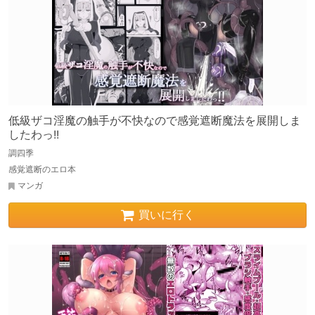
低級ザコ淫魔の触手が不快なので感覚遮断魔法を展開しま
したわっ!!
調四季
感覚遮断のエロ本
マンガ
買いに行く