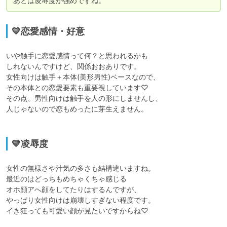
あとは凌辱度が強めですね。
💛恋愛感情・好意
いや触手に恋愛感情って何？と思われるかも

しれないんですけど、関係おおありです。

女性向けは触手＋本体(美形男性)ベースなので、

その本体との恋愛要素も重要視しています♡

その点、男性向けは触手を人の形にしませんし、

人じゃないので恋もめったに芽生えません。

💛凌辱度
女性の無様さや汁気の多さも結構違いますね。

最近のはどっちもめちゃくちゃ感じる

オホ顔アへ顔をしてたりはするんですが、

やっぱり女性向けは崩壊しすぎない程度です。

イき狂っても可愛い顔が見たいですからね♡
