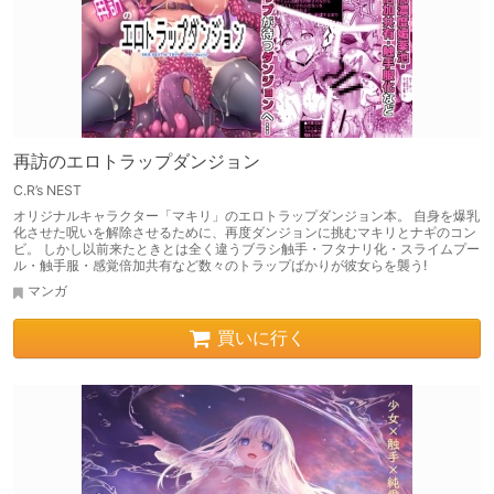
再訪のエロトラップダンジョン
C.R’s NEST
オリジナルキャラクター「マキリ」のエロトラップダンジョン本。 自身を爆乳
化させた呪いを解除させるために、再度ダンジョンに挑むマキリとナギのコン
ビ。 しかし以前来たときとは全く違うブラシ触手・フタナリ化・スライムプー
ル・触手服・感覚倍加共有など数々のトラップばかりが彼女らを襲う!
マンガ
買いに行く