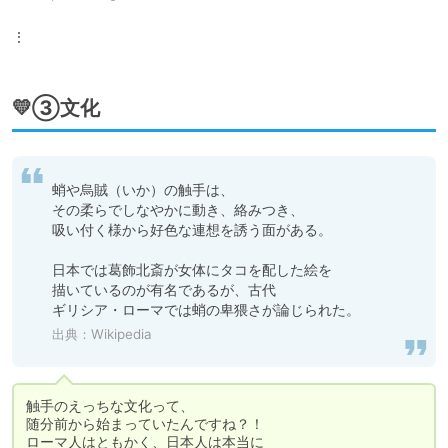
⋮
💛③文化
蛸や烏賊（いか）の触手は、

その柔らでしなやかに動き、絡みつき、

吸い付く様から好色な連想を誘う面がある。

日本では葛飾北斎が女体にタコを配した絵を

描いているのが有名であるが、古代

ギリシア・ローマでは蛸の卑猥さが論じられた。
出典：
Wikipedia
触手のえっちな文化って、

随分前から始まっていたんですね？！

ローマ人はともかく、日本人は本当に
