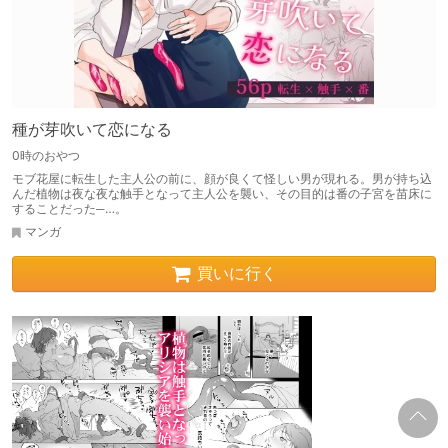
種が芽吹いて恋になる
0時のおやつ
モブ花屋に転生した主人公の前に、顔が良くて怪しい男が現れる。男が持ち込
んだ植物は夜な夜な触手となって主人公を襲い、その目的は番の子宮を苗床に
することだった─…。
マンガ
買いに行く