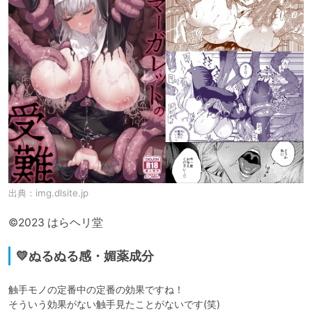
出典：
img.dlsite.jp
©2023 はらヘリ堂 
💛ぬるぬる感・媚薬成分
触手モノの定番中の定番の効果ですね！

そういう効果がない触手見たことがないです(笑)
