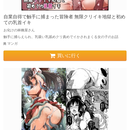
自業自得で触手に捕まった冒険者 無限クリイキ地獄と初め
ての乳首イキ
お化けの林檎屋さん
触手に捕らえられ、乳吸い乳舐めクリ責めでイかされまくる女の子のお話
マンガ
買いに行く