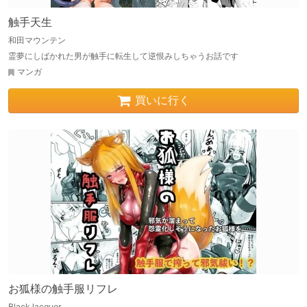
触手天生
和田マウンテン
霊夢にしばかれた男が触手に転生して逆恨みしちゃうお話です
マンガ
買いに行く
お狐様の触手服リフレ
Black lacquer