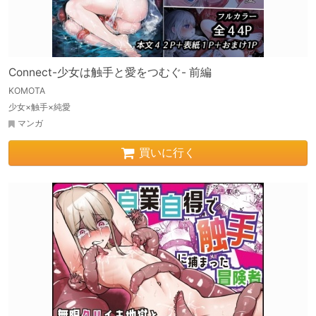
Connect-少女は触手と愛をつむぐ- 前編
KOMOTA
少女×触手×純愛
マンガ
買いに行く