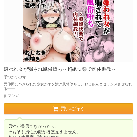
嫌われ女が騙され風俗堕ち～超絶快楽で肉体調教～
手つかずの青
元仲間にハメられた少女がヤク漬け風俗堕ちし、おじさんとセックスさせられ
る――
マンガ
買いに行く
男性が美男でなかったり、

そもそも男性の顔がほぼ見えません。
