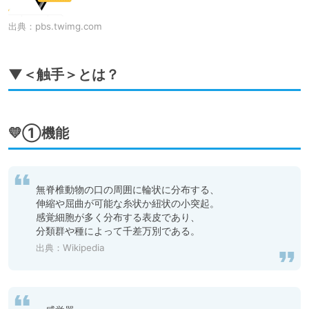
出典：
pbs.twimg.com
▼＜触手＞とは？
💛①機能
無脊椎動物の口の周囲に輪状に分布する、

伸縮や屈曲が可能な糸状か紐状の小突起。

感覚細胞が多く分布する表皮であり、

分類群や種によって千差万別である。
出典：
Wikipedia