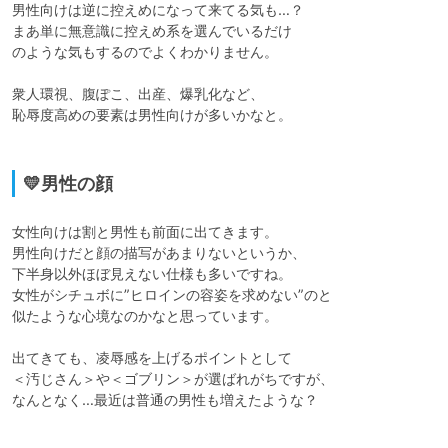
男性向けは逆に控えめになって来てる気も…？

まあ単に無意識に控えめ系を選んでいるだけ

のような気もするのでよくわかりません。

衆人環視、腹ぽこ、出産、爆乳化など、

恥辱度高めの要素は男性向けが多いかなと。

💛男性の顔
女性向けは割と男性も前面に出てきます。

男性向けだと顔の描写があまりないというか、

下半身以外ほぼ見えない仕様も多いですね。

女性がシチュボに”ヒロインの容姿を求めない”のと

似たような心境なのかなと思っています。

出てきても、凌辱感を上げるポイントとして

＜汚じさん＞や＜ゴブリン＞が選ばれがちですが、

なんとなく…最近は普通の男性も増えたような？
