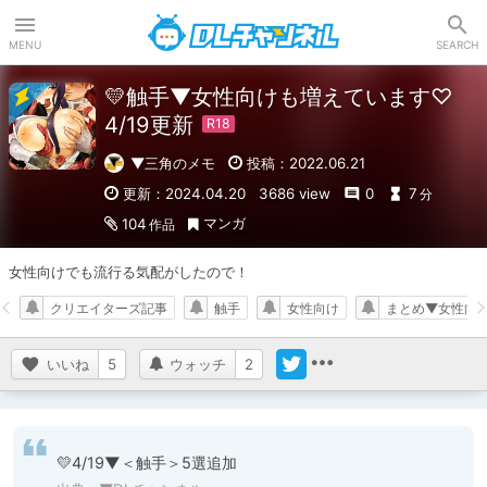
DLチャンネル
MENU
SEARCH
💛触手▼女性向けも増えています♡
4/19更新
▼三角のメモ
投稿：2022.06.21
更新：2024.04.20
3686 view
0
7
分
マンガ
104
作品
女性向けでも流行る気配がしたので！
クリエイターズ記事
触手
女性向け
まとめ▼女性向
いいね
5
ウォッチ
2
💛4/19▼＜触手＞5選追加