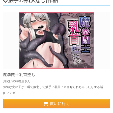
📋触手のみ(人なし)作品
魔拳闘士乳首堕ち
お化けの林檎屋さん
強気な女の子が一瞬で敗北して触手に乳首イキさせられちゃったりする話
マンガ
買いに行く