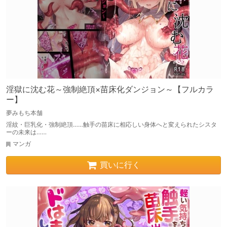
淫獄に沈む花～強制絶頂×苗床化ダンジョン～【フルカラ
ー】
夢みもち本舗
淫紋・巨乳化・強制絶頂……触手の苗床に相応しい身体へと変えられたシスタ
ーの未来は……
マンガ
買いに行く