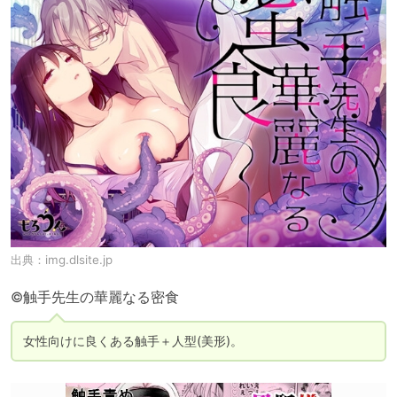
出典：
img.dlsite.jp
©触手先生の華麗なる密食
女性向けに良くある触手＋人型(美形)。