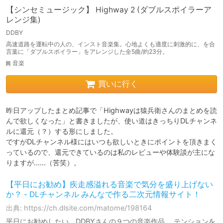
【シンセミュージック】 Highway 2 (ダブルスポイラーア
レンジ集)
DDBY
高速道路を運転中の人の、インスト音楽集。心地よくも適度に刺激的に、を合
言葉に「ダブルスポイラー」をアレンジした全5曲/約23分。
音楽
買いに行く
昨日アップしたまとめ記事で「Highwayは猿兵衛さんのまとめを読
んで欲しくなった」と書きましたが、使い道はきっちりDLチャンネ
ルに還元（？）する形にしました。

ですがDLチャンネル様にはいつも欲しいときにポイントを頂きまく
っているので、還元できているのは私のレビューや体験談が主にな
りますが……（苦笑）。
【平日にお勧め】疾走感溢れる音楽で気分を盛り上げない
か？ - DLチャンネル みんなで作る二次元情報サイト！
出典: https://ch.dlsite.com/matome/198164
平日にお勧めしたい、DDBYさんの９つの音楽作品。 テンションを