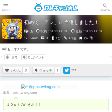
DLチャンネル
MENU
SEARCH
初めて「アレ」に当選しました！
蒼
投稿：2022.06.20
更新：2022.06.20
その他
125 view
0
1
3
分
作品
※私も出オチです。
日常
DLポイント
いいね
3
ウォッチ
1
出典：
pbs.twimg.com
１０ｐｔのかき氷！！