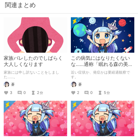
関連まとめ
家族バレしたのでしばらく
この病気にはなりたくない
大人しくなります
な……通称「眠れる森の美女
症候群」※私氏ちょっとピン
家族には申し訳ないことをしまし
近い症状か、発症かは要経過観察で
チの巻
た……。
す。
蒼
蒼
3
0
2
2
0
5
分
分