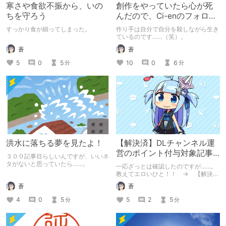
寒さや食欲不振から、いの
創作をやっていたら心が死
ちを守ろう
んだので、Ci-enのフォロワ
ーさんに甘えたお話
すっかり食が細ってしまった。
作り手は自分で自分を殺しながら生き
ているのです……（笑）。
蒼
蒼
5
0
5
10
0
6
分
分
洪水に落ちる夢を見たよ！
【解決済】DLチャンネル運
営のポイント付与対象記事
３００記事目らしいんですが、いいネ
の基準って大きく変わりま
タがないと思っていたら……。
一応ざっとは確認したのですが……。
したか？
教えてエロいひと！！ → 【解決】
偉い人が爆速で教えてくれたよ！
蒼
蒼
4
0
5
5
2
5
分
分