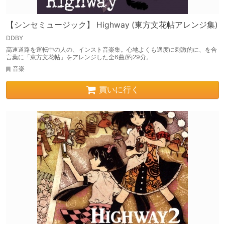
【シンセミュージック】 Highway (東方文花帖アレンジ集)
DDBY
高速道路を運転中の人の、インスト音楽集。心地よくも適度に刺激的に、を合
言葉に「東方文花帖」をアレンジした全6曲/約29分。
音楽
買いに行く