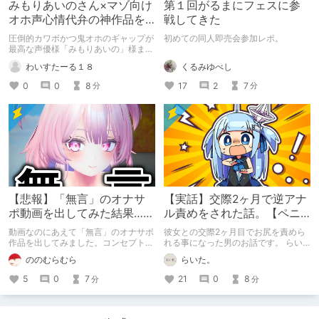
みもりあいのさん×マゾ向け
第１回がるまにフェスに参
オホ声心情代弁の神作品を
戦してきた
紹介したい
圧倒的カワボかつ鬼オホのギャップが
初めての同人即売会参加レポ。
最高な声優様「みもりあいの」様まと
めですm(__)m 【マゾ向け×オホ声×心
くるみゆべし
わいすたーる１８
情代弁】を軸に紹介しておりますので
少し偏った紹介となりますm(__)m
17
2
7
0
0
8
分
分
【悲報】「無言」のオナサ
【実話】交際2ヶ月で逆アナ
ポ動画を出してみた結果……
ル責めをされた話。【ペニ
バン】
動画なのにあえて「無言」のオナサポ
彼女との交際2ヶ月目でお尻を責めら
作品を出してみました。コンセプト通
れる事になった男のお話です。 らい
りのものは作れたのですが、肝心の売
た。のエチエチ体験談#2【逆アナ
ののむらむら
らいた。
上がね……
ル】
5
0
7
21
0
8
分
分