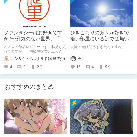
ファンタジーはお好きです
ひきこもりの方々が好きで
か?〜邪気のない世界、「こ
暗い部屋にいる訳では無い
のは通り」の作品
のかもしれないと気づいた
オススメ作品レビューです。私見が入
太陽の光は明るすぎたんですね。
話
ってますが、『同級生彼女と二人きり
で』を、ファンタジーの一つとしてご
蒼
エンリケ・ベルナルド(延里啓介)
紹介します。若干のネタバレを含みま
すのでご注意ください。 現実では味
15
4
5
4
0
2
分
分
わえない、ひとかけらの邪気も存在し
ない世界での甘いひと時を堪能してく
ださい。 尚、日常を描いた作品=ファ
ンタジーという着想は、まとめ内に引
おすすめのまとめ
用した『ラノベ部』(平坂読著)から得
ました。 2022.4.3: 作品の公開が終了
しました。