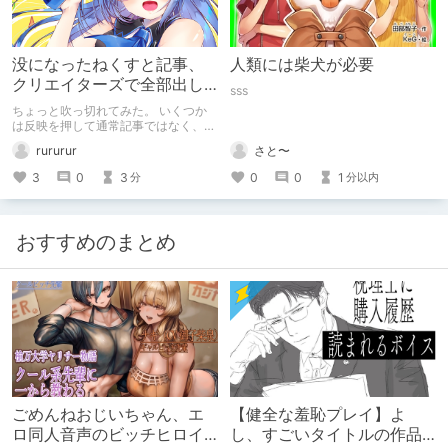
没になったねくすと記事、
人類には柴犬が必要
クリエイターズで全部出し
sss
てみます。
ちょっと吹っ切れてみた。 いくつか
は反映を押して通常記事ではなく、ク
リエイター記事として出してみようか
rururur
さと〜
なと。
3
0
3
0
0
1
分
分以内
おすすめのまとめ
ごめんねおじいちゃん、エ
【健全な羞恥プレイ】よ
ロ同人音声のビッチヒロイ
し、すごいタイトルの作品