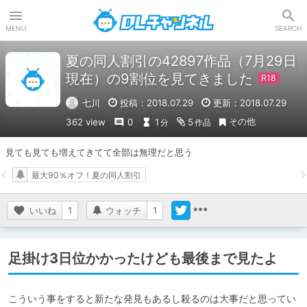
DLチャンネル
MENU
SEARCH
夏の同人割引の42897作品（7月29日
現在）の9割位を見てきました
七川
投稿：2018.07.29
更新：2018.07.29
その他
362 view
0
1
5
分
作品
見ても見ても増えてきてて全部は無理だと思う
最大90％オフ！夏の同人割引
いいね
1
ウォッチ
1
足掛け3日位かかったけども最後まで見たよ
こういう事をすると新たな発見もあるし殺るのは大事だと思ってい