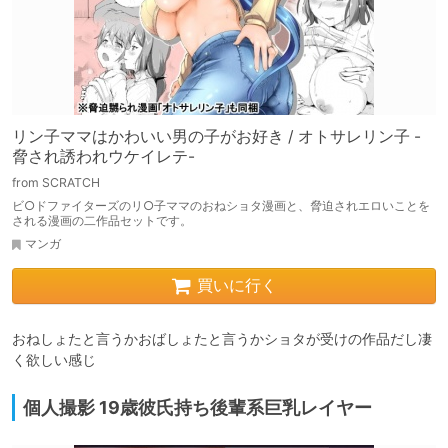
リン子ママはかわいい男の子がお好き / オトサレリン子 -
脅され誘われウケイレテ-
from SCRATCH
ビ○ドファイターズのリ○子ママのおねショタ漫画と、脅迫されエロいことを
される漫画の二作品セットです。
マンガ
買いに行く
おねしょたと言うかおばしょたと言うかショタが受けの作品だし凄
く欲しい感じ
個人撮影 19歳彼氏持ち後輩系巨乳レイヤー