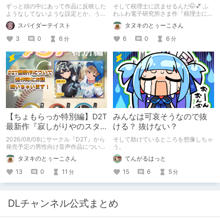
ンに名前使って～過去作品
をまた買おう。【湧き上が
ずっと頭の中にあって作品に反映した
そして税理士に読ませるんだ🤭💕 ふ
コンセプトを思い出そう～
る不健全な気持ち】
ようなしてないような設定とか、うち
わふわ電子研究所さま作『税理士に購
のヒロイン達の名づけの法則とかを頭
入履歴読まれるボイス』の感想レビュ
スパイダーテイスト
タヌキのとぅーこさん
の中の映●研の金●さんに「そこにあ
ーです！
っちゃいけねえんだよ」といわれたの
3
0
6
6
0
6
分
分
でとりあえず垂れ流します。
【ちょもらっか特別編】D2T
みんなは可哀そうなので抜
最新作『寂しがりやのスタ
ける？ 抜けない？
ーダストと触れあって』制
2026/08/08にサークル『D2T』から
そして助けているところを想像しちゃ
作陣にインタビュー！🎤
発売予定の男性向け音声作品について
う。
逆神ラニさんと不束こけしさんにお話
タヌキのとぅーこさん
てんがるはっと
聞いちゃいました！夏コミに関する告
知もあります！
13
0
11
15
6
5
分
分
DLチャンネル公式まとめ