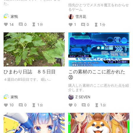
体験版プレイしてみた
た。
指先ひとつでメスガキ魔王をわからせ
るゲーム
家鴨
雪月花
14
0
1
1
0
1
分
分
ひまわり日誌 ８５日目
この素材のここに惹かれた
㉚
４週目の85日目です。 眠い...
購入した素材のここに惹かれた点を紹
介します。
家鴨
Z SEVEN
10
0
1
0
0
1
分
分