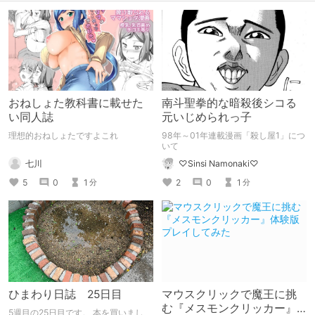
おねしょた教科書に載せた
南斗聖拳的な暗殺後シコる
い同人誌
元いじめられっ子
理想的おねしょたですよこれ
98年～01年連載漫画「殺し屋1」につ
いて
七川
♡Sinsi Namonaki♡
5
0
1
2
0
1
分
分
ひまわり日誌 25日目
マウスクリックで魔王に挑
む『メスモンクリッカー』
5週目の25日目です。 本を買いまし