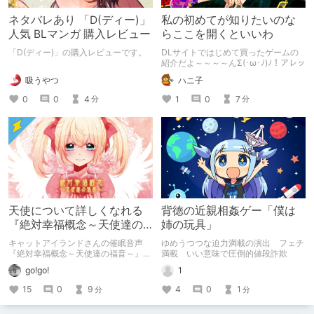
ネタバレあり 「D(ディー)」
私の初めてが知りたいのな
人気 BLマンガ 購入レビュー
らここを開くといいわ
「D(ディー)」の購入レビューです。
DLサイトではじめて買ったゲームの
紹介だよ～～～～んΣ(･ω･ﾉ)ﾉ！アレッ
吸うやつ
ハニ子
0
0
4
1
0
7
分
分
天使について詳しくなれる
背徳の近親相姦ゲー「僕は
『絶対幸福概念～天使達の
姉の玩具」
福音～』レビュー
キャットアイランドさんの催眠音声
ゆめうつつな迫力満載の演出 フェチ
『絶対幸福概念～天使達の福音～』を
満載 いい意味で圧倒的値段詐欺
よりいっそう楽しむために、キリスト
go!go!
1
教における天使の役割などについて解
説しながら、当作品のレビューをした
15
0
9
4
0
1
分
分
記事です。読むと天使について詳しく
なれます。