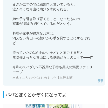
まさか二年の間に結婚!? と驚いていると、

泣きそうな青山に助けを求められる。

姉の子を引き取り育てることになったものの、

家事が壊滅的で困っているのだという。

料理や家事が得意な乃木は、

消えない青山への想いから手を貸すことにするけれ
ど…

待っていたのはかわいい子どもと過ごす日常と、

無防備えっちな青山による誘惑だらけの日々で――!?

令和のスパダリ×不器用な子持ち美人の溺愛ファミリ
ーラブ
出典：
二人でパパはじめました【単行本版】
パパとぼくとかぞくになってよ