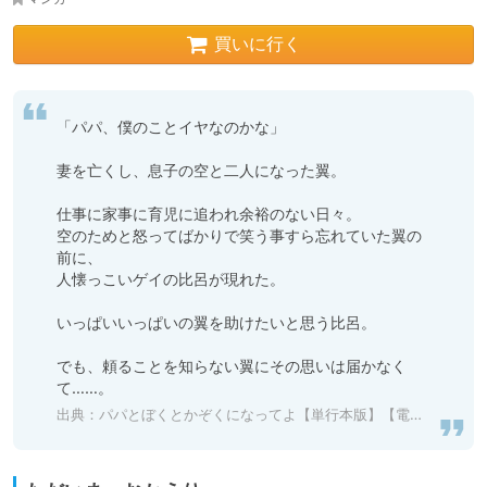
買いに行く
「パパ、僕のことイヤなのかな」

妻を亡くし、息子の空と二人になった翼。

仕事に家事に育児に追われ余裕のない日々。

空のためと怒ってばかりで笑う事すら忘れていた翼の
前に、

人懐っこいゲイの比呂が現れた。

いっぱいいっぱいの翼を助けたいと思う比呂。

でも、頼ることを知らない翼にその思いは届かなく
て……。
出典：
パパとぼくとかぞくになってよ【単行本版】【電子限定特典付き】