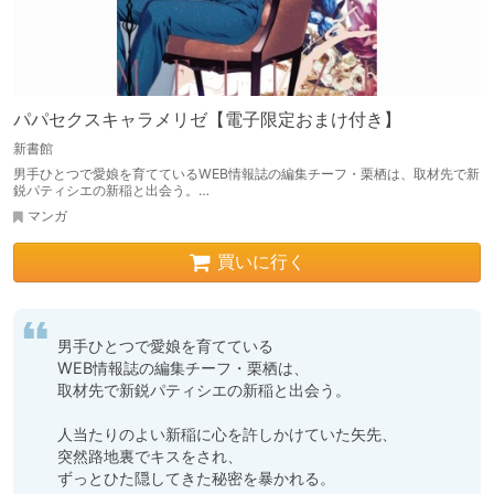
パパセクスキャラメリゼ【電子限定おまけ付き】
新書館
男手ひとつで愛娘を育てているWEB情報誌の編集チーフ・栗栖は、取材先で新
鋭パティシエの新稲と出会う。…
マンガ
買いに行く
男手ひとつで愛娘を育てている

WEB情報誌の編集チーフ・栗栖は、

取材先で新鋭パティシエの新稲と出会う。

人当たりのよい新稲に心を許しかけていた矢先、

突然路地裏でキスをされ、

ずっとひた隠してきた秘密を暴かれる。
