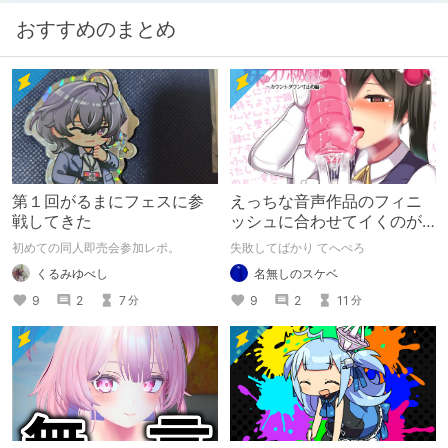
おすすめのまとめ
第１回がるまにフェスに参
えっちな音声作品のフィニ
戦してきた
ッシュに合わせてイくのが
下手すぎる【失敗した話】
初めての同人即売会参加レポ。
失敗してばかり てへぺろ
くるみゆべし
名無しのスケベ
9
2
7
9
2
11
分
分