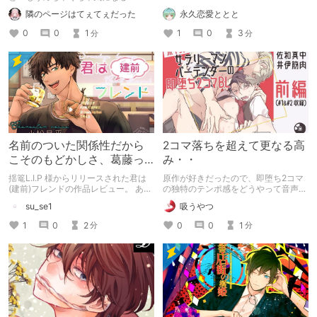
って読んでみたら、あらまぁ素晴らし
永久恋愛ととと
隣のページはてぇてぇだった
い作品♡ ぜひともヲタ女はチェック
してほしい！！
1
0
3
0
0
1
分
分
名前のついた関係性だから
2コマ落ちを超えて更なる高
こそのもどかしさ、葛藤っ
み・・
て良くない？
揺篭L.I.P 様からリリースされた君は
原作が好きだったので、即堕ち2コマ
(建前)フレンドの作品レビュー。 あま
の独特のテンポ感をどうやって音声化
りにも刺さり、2月発売作品の中でも
するのかとても気になっていました
su_se1
吸うやつ
お気に入りなので記事に。
が、想像をはるかに凌駕する傑作でし
た!!
1
0
2
0
0
1
分
分