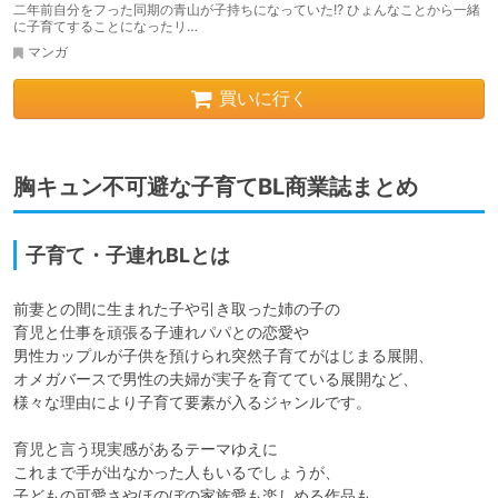
二年前自分をフった同期の青山が子持ちになっていた!? ひょんなことから一緒
に子育てすることになったリ…
マンガ
買いに行く
胸キュン不可避な子育てBL商業誌まとめ
子育て・子連れBLとは
前妻との間に生まれた子や引き取った姉の子の

育児と仕事を頑張る子連れパパとの恋愛や

男性カップルが子供を預けられ突然子育てがはじまる展開、

オメガバースで男性の夫婦が実子を育てている展開など、

様々な理由により子育て要素が入るジャンルです。

育児と言う現実感があるテーマゆえに

これまで手が出なかった人もいるでしょうが、

子どもの可愛さやほのぼの家族愛も楽しめる作品も
