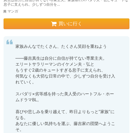
息子に支えられ、少しずつ自分を…
マンガ
買いに行く
家族みんなでたくさん、たくさん笑顔を重ねよう

――藤吉真生は自分に自信が持てない専業主夫。

エリートサラリーマンのイケメン夫・弘と

もうすぐ2歳のキュートすぎる息子に支えられ、

何気なくも大切な日常の中で、少しずつ自分を受け入
れていく。

スパダリ×劣等感を持った美人受のハートフル・ホー
ムドラマBL。

喜びや悲しみを乗り越えて、昨日よりもっと“家族”に
なる。

あなたに優しい気持ちを運ぶ、藤吉家の団欒へようこ
そ。