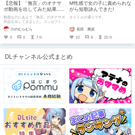
【悲報】「無言」のオナサ
M性感で女の子に責められな
ポ動画を出してみた結果……
がら短歌詠んできた!
動画なのにあえて「無言」のオナサポ
タイトルの通りです。
作品を出してみました。コンセプト通
りのものは作れたのですが、肝心の売
長田 興資
ののむらむら
上がね……
32
6
20
3
0
7
分
分
DLチャンネル公式まとめ