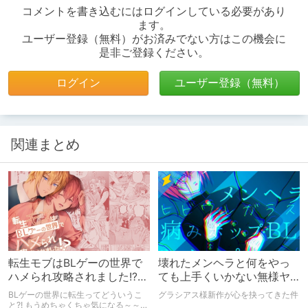
コメントを書き込むにはログインしている必要があり
ます。
ユーザー登録（無料）がお済みでない方はこの機会に
是非ご登録ください。
ログイン
ユーザー登録（無料）
関連まとめ
転生モブはBLゲーの世界で
壊れたメンヘラと何をやっ
ハメられ攻略されました!?な
ても上手くいかない無様ヤ
にこのタイトル?!
ンデレ
BLゲーの世界に転生ってどういうこ
グラシアス様新作が心を抉ってきた件
と?! もうめちゃくちゃ気になる～～～