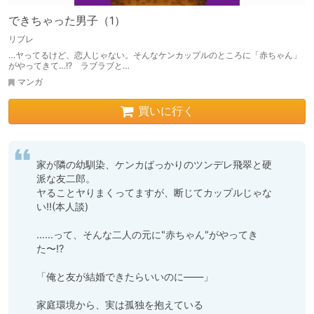
できちゃった男子（1）
リブレ
…ヤってるけど、恋人じゃない。そんなケンカップルのところに「赤ちゃん」
がやってきて…!? ラブラブと…
マンガ
買いに行く
家が隣の幼馴染、ケンカばっかりのツンデレ飛翠と硬
派な友二郎。

ヤることヤりまくってますが、断じてカップルじゃな
い!!(本人談)

……って、そんな二人の元に"赤ちゃん"がやってき
た〜!?

「俺と友が結婚できたらいいのに――」

家庭環境から、実は孤独を抱えている
