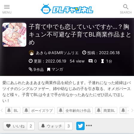
DLチャンネル
MENU
SEARCH
子育て中でも恋していいですか…？胸
キュン不可避な子育てBL商業作品まと
め
あきら＠ASMRソムリエ
投稿：2022.06.18
更新：2022.06.19
54 view
0
1
分
マンガ
9
作品
愛にあふれたあまあまな商業作品を紹介します。子連れになった経緯はバ
ツイチのシングルファザー、姉や幼なじみの子を引き取る、オメガバース
など様々。子育てBLは今まで手が出なかったあなたにぜひ読んでほし
い！
BL
ボーイズラブ
全年齢向け作品
商業BL
子
いいね
2
ウォッチ
3