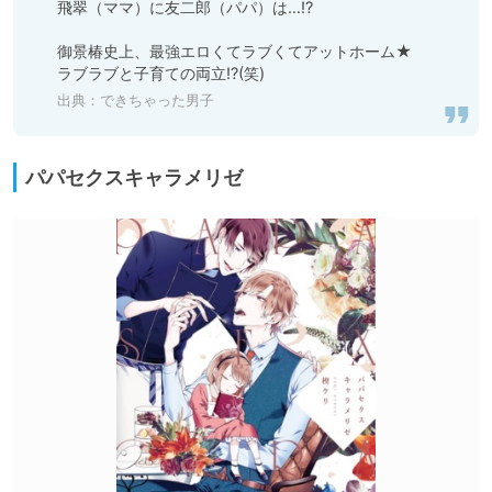
飛翠（ママ）に友二郎（パパ）は…!?

御景椿史上、最強エロくてラブくてアットホーム★

ラブラブと子育ての両立!?(笑)
出典：
できちゃった男子
パパセクスキャラメリゼ