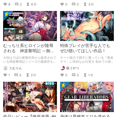
書いてますので良かったらどうぞで
8
2
6
0
0
3
分
分
す！
むっちり系ヒロインが陵辱
特殊プレイが苦手な人でも
される 神楽黎明記 ～御琴
ぜひ聴いてほしい作品！
の章～
今回はでぼの巣製作所から販売されて
チート能力で調子に乗っている『勇者
いる神楽黎明記シリーズの最新作を紹
サマ』に性的なお仕置き 初めての凌
介
辱&初めての触手プレイでメス堕ちし
たむりん
吸うやつ
ちゃう!?
1
0
2
0
0
1
分
分
作品レビュー【徹底凌辱 -触
身体は異種姦エロを求める