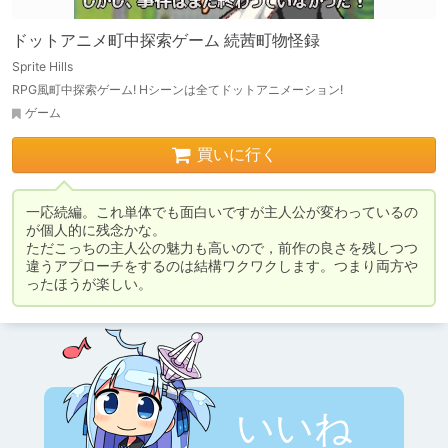
ドットアニメ町中探索ゲーム 続茜町物怪録
Sprite Hills
RPG風町中探索ゲーム! Hシーンは全てドットアニメーション!
ゲーム
買いに行く
一応続編。これ単体でも面白いですが主人公が変わっているの
が個人的に残念かな。

ただこっちの主人公の魅力も高いので，前作の良さを残しつつ
違うアプローチをするのは結構ワクワクします。つまり両方や
ったほうが楽しい。
いいね