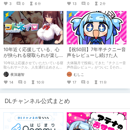
っちゃいけねえんだよ」といわれたの
3
0
6
13
0
2
分
分
でとりあえず垂れ流します。
10年近く応援している、心
【祝50回】7年半チクニー音
が抉られる寝取られが楽し
声をレビューし続けた人
めるサークル
10年以上応援させていただいている寝
大体隔月で投稿してきた『チクニー音
取られサークル、人生通行止めさんの
声作品レビュー』がついに【その
新作がとても良かったので、新作を中
50】を迎えました！ 約7年半チクニー
夜深越智
むしこ
心に、このサークルのゲームを紹介し
し続け、おシコり報告をしてきただけ
たくて、記事を書かせていただく。
ですけど記念は記念。 皆様への感謝
14
0
10
17
0
11
分
分
キミノオモイからずっと好きな熱心な
を伝えたり、これまでの投稿を振り返
ファンとしての記事にどうか、お付き
ります。
合いいただきたい（2026年7月18日
微修正）
DLチャンネル公式まとめ