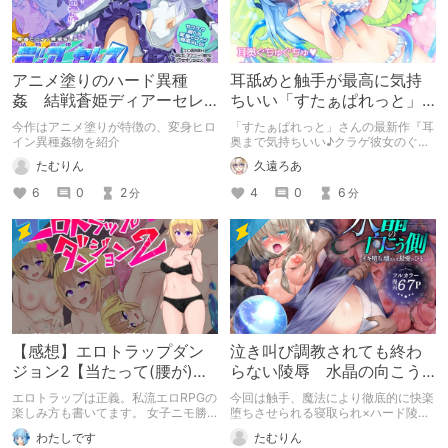
アニメ塗りのハード異種
耳舐めと触手が最高に気持
姦 結戦蒼姫ディアーセレ
ちいい「すたぁぱれっと」
ス
さんの最新作の紹介と感想
今作はアニメ塗りが特徴の、変身ヒロ
「すたぁぱれっと」さんの最新作『耳
イン異種姦物を紹介
奥まで気持ちいい♪クラゲ彼女のぐっ
ぽり耳舐めぐちゅぐちゅ触手でトロけ
たむりん
久遠ろあ
る耳穴捕食』を紹介します。
6
0
2
4
0
6
分
分
【感想】エロトラップダン
泣き叫び調教されても終わ
ジョン2【当たって(腰が)砕
らない陵辱 水晶の向こう
けろ(意味深)なRPG】
側～イキ堕ち、壊される最
エロトラップは正義。私流エロRPGの
今回は触手、魔法により徹底的に快楽
愛のひと～
楽しみ方も書いてます。 女子ニモ勝
堕ちさせられる寝取られ×ハード陵辱
テズさんのエロトラップダンジョン2
漫画を紹介
わたしです
たむりん
の感想記事です。 他にも感想記事を