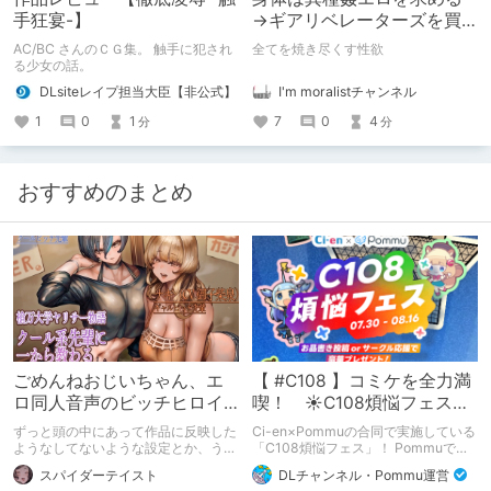
手狂宴-】
→ギアリベレーターズを買
う
AC/BC さんのＣＧ集。 触手に犯され
全てを焼き尽くす性欲
る少女の話。
I'm moralistチャンネル
DLsiteレイプ担当大臣【非公式】
7
0
4
1
0
1
分
分
おすすめのまとめ
ごめんねおじいちゃん、エ
【 #C108 】コミケを全力満
ロ同人音声のビッチヒロイ
喫！ ☀C108煩悩フェス☀
ンに名前使って～過去作品
Pommu版のご案内
ずっと頭の中にあって作品に反映した
Ci-en×Pommuの合同で実施している
コンセプトを思い出そう～
ようなしてないような設定とか、うち
「C108煩悩フェス」！ Pommuでの
のヒロイン達の名づけの法則とかを頭
参加方法について、改めてこちらでも
スパイダーテイスト
DLチャンネル・Pommu運営
の中の映●研の金●さんに「そこにあ
ご案内いたします！