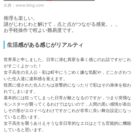
出典：
www.bing.com
推理も楽しい。

謎がじわじわと解けて，点と点がつながる感覚。。。

お手軽操作で程よい難易度です。
生活感がある感じがリアルティ
世界系と申しました。日常に潜む異変を暴く感じのお話ですがこれ
がすごくよかった！

女子高生の主人公・彩は町中にうごめく嫌な気配や，どこかざわつ
いた住人達に違和感を覚えます。

怪異に侵された住人たちは攻撃的になったりで彩はその身体を狙わ
れてしまいます。

基本的には狂ってしまった日常が敵となるのですが，つまり突飛な
モンスターが襲ってくるわけではないので，人間の黒い感情が表出
しその形がエロイベなわけですがこれが非常に良い舞台設定になっ
ていると思います。

女子高生を襲うありえそうな非日常的なエロはとても官能的に機能
していると思います。