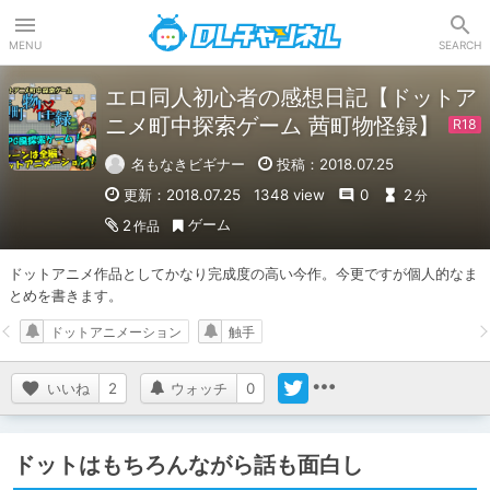
DLチャンネル
MENU
SEARCH
エロ同人初心者の感想日記【ドットア
ニメ町中探索ゲーム 茜町物怪録】
名もなきビギナー
投稿：2018.07.25
更新：2018.07.25
1348 view
0
2
分
ゲーム
2
作品
ドットアニメ作品としてかなり完成度の高い今作。今更ですが個人的なま
とめを書きます。
ドットアニメーション
触手
いいね
2
ウォッチ
0
ドットはもちろんながら話も面白し