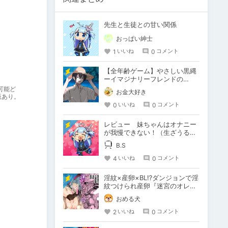
先生と生徒との甘い関係
おっぱい紳士
1
0
いいね
コメント
【全年齢ゲーム】やさしい黒縄
ーイマジナリーフレンドの
「彼」と過ごすおぼんやすみー
可能ど
お金大好き
版あり。
0
0
いいね
コメント
レビュー 妹ちゃんはオナニー
が我慢できない！（生ざうる
す 様）
B.S
4
0
いいね
コメント
淫紋×産卵×BL⁉ダンジョンで淫
紋つけられ産卵『迷宮のオレた
ち～強○発情モンスターと大量
おめる犬
産卵の巻～』
2
0
いいね
コメント