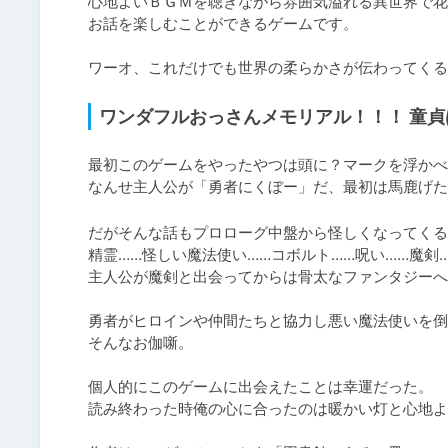
心地よいＢＧＭを聴きながら雰囲気溢れる異世界で花
お話を楽しむことができるゲームです。

ワーオ、これだけでも世界の柔らかさが伝わってくる
ワンダフルおっさんメモリアル！！！ 童
最初このゲームをやったやつは頭に？マークを浮かべ
なんせ主人公が「勇者にくぼー」だ、最初は馬鹿げた
だがそんな話もプロローグ中盤から怪しくなってくる
精霊……怪しい魔法使い……コボルト……呪い……魔剣…
主人公が魔剣と出会ってからは骨太なファンタジーへ
勇者がヒロインや仲間たちと協力し悪い魔法使いを倒
そんなお伽噺。

個人的にこのゲームに出会えたことは幸運だった。

読み終わった時俺の心に合ったのは暖かい灯と心地よ