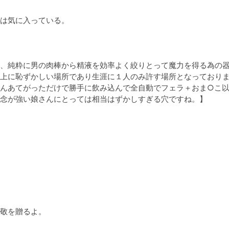
は気に入っている。

、純粋に男の肉棒から精液を効率よく絞りとって魔力を得る為の器
上に恥ずかしい場所であり生涯に１人のみ許す場所となっており
んあてがっただけで勝手に飲み込んで全自動でフェラ＋おま○こ
念が強い娘さんにとっては相当はずかしすぎる穴ですね。】

敬を贈るよ。