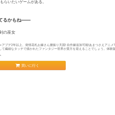
もらいたいゲームがある。

てるかもね――
''剣の巫女
年+アプデ2年以上、発情花札お嫁さん腰振り天国! 自作嫁追加可能!あまつさえアニメ
そして繊細なタッチで描かれたファンタジー世界が貴方を迎えることでしょう。体験
ム
買いに行く