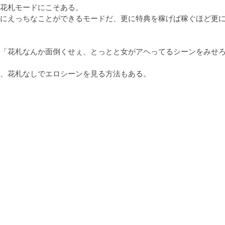
花札モードにこそある。

にえっちなことができるモードだ、更に特典を稼げば稼ぐほど更
「花札なんか面倒くせぇ、とっとと女がアヘってるシーンをみせろ
、花札なしでエロシーンを見る方法もある。