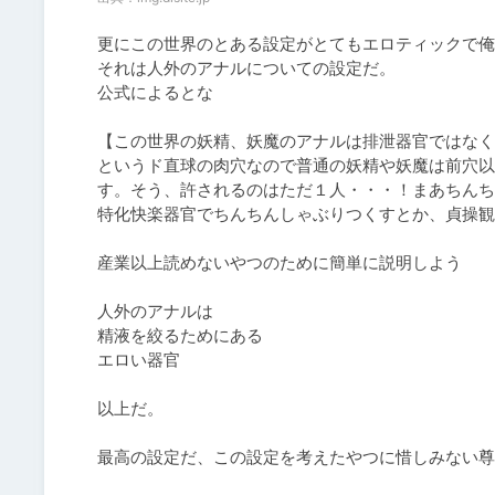
更にこの世界のとある設定がとてもエロティックで俺
それは人外のアナルについての設定だ。

公式によるとな

【この世界の妖精、妖魔のアナルは排泄器官ではなく
というド直球の肉穴なので普通の妖精や妖魔は前穴以
す。そう、許されるのはただ１人・・・！まあちんち
特化快楽器官でちんちんしゃぶりつくすとか、貞操観
産業以上読めないやつのために簡単に説明しよう

人外のアナルは

精液を絞るためにある

エロい器官

以上だ。

最高の設定だ、この設定を考えたやつに惜しみない尊