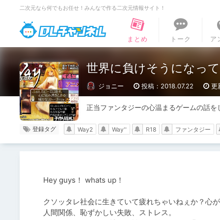
二次元なら何でもお任せ！みんなで作る二次元情報サイト！
DLチャンネル
まとめ
トーク
ア
世界に負けそうになって
ジョニー
投稿：2018.07.22
更新
正当ファンタジーの心温まるゲームの話を
登録タグ
Way2
Way''
R18
ファンタジー
Hey guys！ whats up！

クソッタレ社会に生きていて疲れちゃいねぇか？心が
人間関係、恥ずかしい失敗、ストレス。
