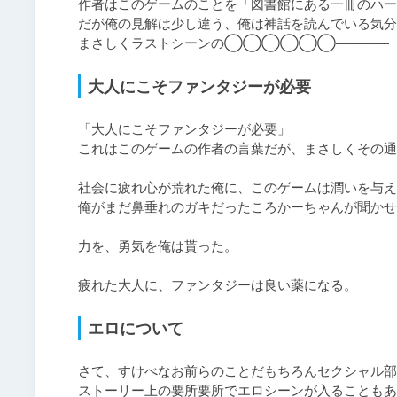
作者はこのゲームのことを「図書館にある一冊のハー
だが俺の見解は少し違う、俺は神話を読んでいる気分
まさしくラストシーンの◯◯◯◯◯◯――――
大人にこそファンタジーが必要
「大人にこそファンタジーが必要」

これはこのゲームの作者の言葉だが、まさしくその通
社会に疲れ心が荒れた俺に、このゲームは潤いを与え
俺がまだ鼻垂れのガキだったころかーちゃんが聞かせ
力を、勇気を俺は貰った。

疲れた大人に、ファンタジーは良い薬になる。
エロについて
さて、すけべなお前らのことだもちろんセクシャル部
ストーリー上の要所要所でエロシーンが入ることもあ