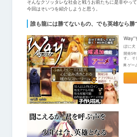
そんなクソッタレな社会と戦うお前たちに是非やって
誰も龍には勝てないもの、でも英雄なら勝
Way
ぽに犬
開発5
す。 
ゲー