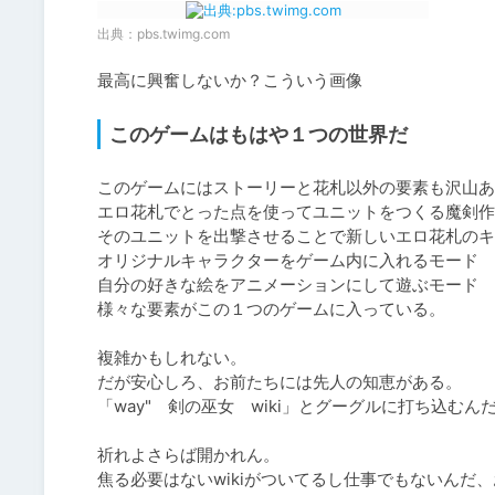
出典：
pbs.twimg.com
最高に興奮しないか？こういう画像
このゲームはもはや１つの世界だ
このゲームにはストーリーと花札以外の要素も沢山あ
エロ花札でとった点を使ってユニットをつくる魔剣作
そのユニットを出撃させることで新しいエロ花札のキ
オリジナルキャラクターをゲーム内に入れるモード

自分の好きな絵をアニメーションにして遊ぶモード

様々な要素がこの１つのゲームに入っている。

複雑かもしれない。

だが安心しろ、お前たちには先人の知恵がある。

「way"　剣の巫女　wiki」とグーグルに打ち込むんだ
祈れよさらば開かれん。

焦る必要はないwikiがついてるし仕事でもないんだ