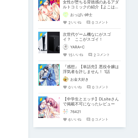
女性が堕ちる背徳感のあるアダ
ルトコミックの紹介【よこはま
インカ】
おっぱい紳士
2
0
いいね
コメント
次世代ゲーム機なにがスゴ
イ？ ここがスゴイ！
YARA=C
15
2
いいね
コメント
『感想』【単話売】悪役令嬢は
浮気者を許しません！ 1話
お金大好き
0
0
いいね
コメント
【中学生とエッチ】DLsiteさん
で掲載不可になったレビュー
76421
6
0
いいね
コメント