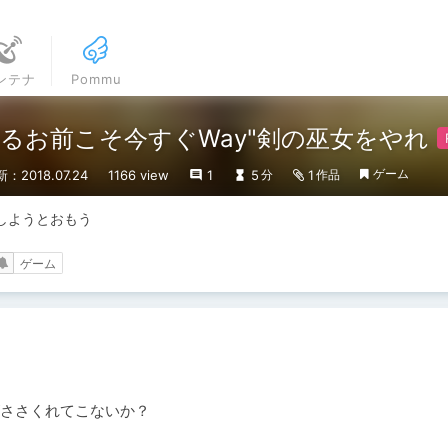
ンテナ
Pommu
るお前こそ今すぐWay"剣の巫女をやれ
ゲーム
：2018.07.24
1166 view
1
5
1
分
作品
しようとおもう
ゲーム
ささくれてこないか？
