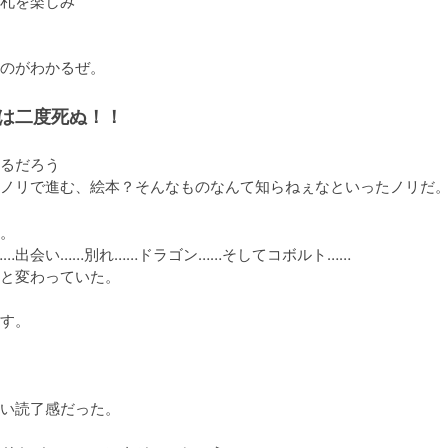
札を楽しみ

のがわかるぜ。
貞は二度死ぬ！！
るだろう

ノリで進む、絵本？そんなものなんて知らねぇなといったノリだ
。

…出会い……別れ……ドラゴン……そしてコボルト……

と変わっていた。

す。

い読了感だった。
