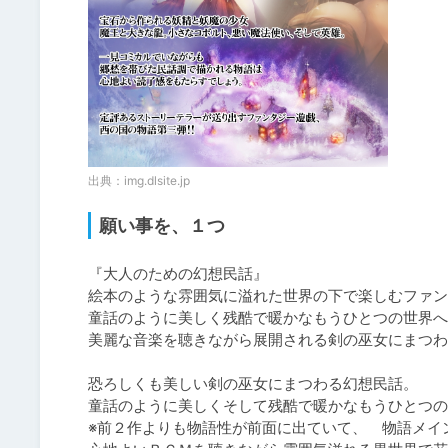
出典：
img.dlsite.jp
願い事を、１つ
『大人のための幻想民話』

絵本のような雰囲気に溢れた世界の下で楽しむファン
童話のように美しく残酷で暖かなもうひとつの世界へ
美麗な音楽を聴きながら展開される剣の巫女にまつわ
恐ろしくも美しい剣の巫女にまつわる幻想民話。

童話のように美しくそして残酷で暖かなもうひとつの
※前２作よりも物語性が前面に出ていて、　物語メイ