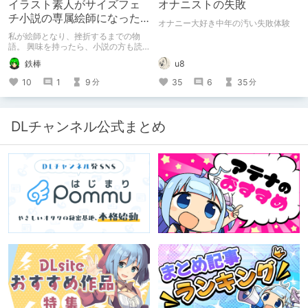
イラスト素人がサイズフェ
オナニストの失敗
チ小説の専属絵師になった
オナニー大好き中年の汚い失敗体験
お話
私が絵師となり、挫折するまでの物
語。 興味を持ったら、小説の方も読
んで欲しいなって感じ 私の絵を使っ
鉄棒
u8
てくれてる小説書きさんのページＵＲ
Ｌ
10
1
9
35
6
35
分
分
https://www.pixiv.net/users/341489
73/novels?p=1
DLチャンネル公式まとめ