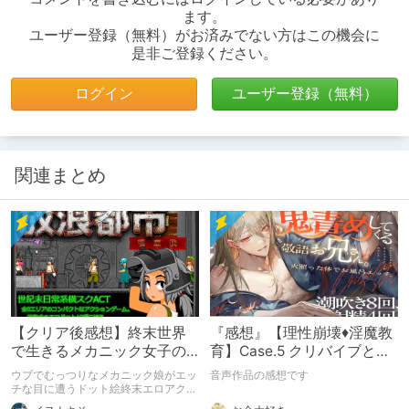
ます。
ユーザー登録（無料）がお済みでない方はこの機会に
是非ご登録ください。
ログイン
ユーザー登録（無料）
関連まとめ
【クリア後感想】終末世界
『感想』【理性崩壊♦️淫魔教
で生きるメカニック女子の
育】Case.5 クリバイブとデ
エッチな日常を楽しめる良
ィルドで鬼責めしてくる敬
ウブでむっつりなメカニック娘がエッ
音声作品の感想です
ゲー！【放浪都市】
語お兄さん。火照
チな目に遭うドット絵終末エロアクシ
ョン！