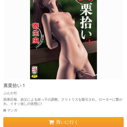
裏栗拾い 1
ぶんか社
因果応報、叔父による姪っ子の調教。クリトリスを吸引され、ローターに繋が
れ、イキッ放しの状態に!
マンガ
買いに行く