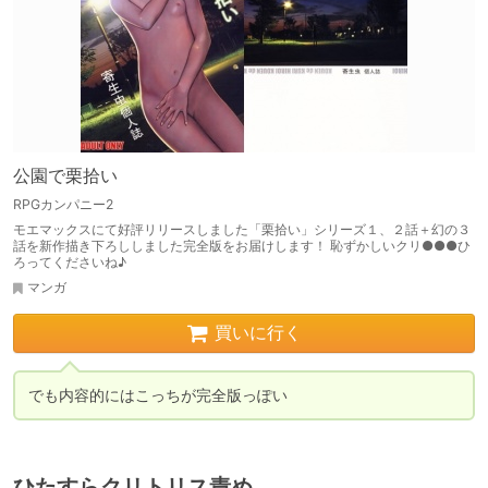
公園で栗拾い
RPGカンパニー2
モエマックスにて好評リリースしました「栗拾い」シリーズ１、２話＋幻の３
話を新作描き下ろししました完全版をお届けします！ 恥ずかしいクリ●●●ひ
ろってくださいね♪
マンガ
買いに行く
でも内容的にはこっちが完全版っぽい
ひたすらクリトリス責め