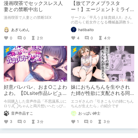
漫画喫茶でセックスレス人
【放てアクメブラスタ
妻との禁断中出し
ー！】エージェントミライ
～極限アクメ機械姦調教～
漫画喫茶で人妻との禁断SEX
サークル「平凡うま味貴婦人Ⅱ」さん
【体験版感想】
の恐らく処女作となる機械姦調教ＳＬ
Ｇ。
あぎらめん
hatibaito
0
0
2
4
0
4
分
分
好意バレバレ、おま○こよわ
妹におちんちんを生やされ
よわ。【DLsite作品レビュ
た姉が性欲に支配される同
ー：不思議系ぷにロリJ◯ち
人誌の紹介【エコギ】
今回購入した音声作品「不思議系ぷに
エコギさんの「引きこもりの姉にちん
ゃんと両片想い～】
ロリJ◯ちゃんと両片想いへたっぴ誘
ちんが生えたら」の紹介です
惑オカルトえっち、なのですっ♪〜好
音声作品すこ
おっぱい紳士
意バレバレ甘オホえっちで未来を見透
かして見せるのです〜」を６項目５段
3
0
3
1
0
3
分
分
階で評価します。