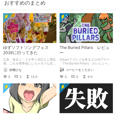
おすすめのまとめ
ゆずソフトソングフェス
The Buried Pillars レビュ
2026に行ってきた
ー
正直、過去１・２を争う見応えと満足
Steamでプレイ出来るエロACTゲー
感、これを標準値にしちゃダメな見本
「The Buried Pillars」のレビューで
かも
す。
砂糖ひな
コーヒーをください
5
3
13
0
0
9
分
分