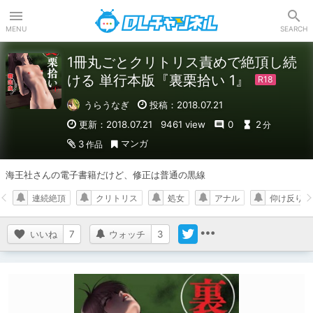
DLチャンネル
MENU
SEARCH
1冊丸ごとクリトリス責めで絶頂し続
ける 単行本版『裏栗拾い 1』
うらうなぎ
投稿：2018.07.21
更新：2018.07.21
9461 view
0
2
分
マンガ
3
作品
海王社さんの電子書籍だけど、修正は普通の黒線
連続絶頂
クリトリス
処女
アナル
仰け反り絶
いいね
7
ウォッチ
3