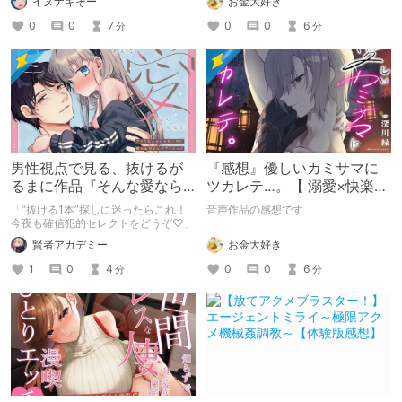
お金大好き
イヌナキそー
0
0
6
0
0
7
分
分
男性視点で見る、抜けるが
『感想』優しいカミサマに
るまに作品『そんな愛なら
ツカレテ…。【 溺愛×快楽責
いらない2』をレビュー
め 】兄のように慕っていた
「“抜ける1本”探しに迷ったらこれ！
音声作品の感想です
キョウくんに今夜いただ
今夜も確信犯的セレクトをどうぞ♡」
お金大好き
賢者アカデミー
0
0
6
1
0
4
分
分