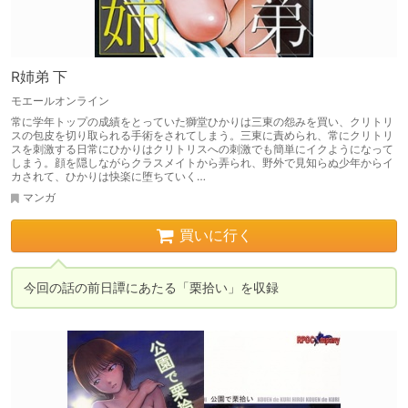
R姉弟 下
モエールオンライン
常に学年トップの成績をとっていた獅堂ひかりは三東の怨みを買い、クリトリ
スの包皮を切り取られる手術をされてしまう。三東に責められ、常にクリトリ
スを刺激する日常にひかりはクリトリスへの刺激でも簡単にイクようになって
しまう。顔を隠しながらクラスメイトから弄られ、野外で見知らぬ少年からイ
カされて、ひかりは快楽に堕ちていく…
マンガ
買いに行く
今回の話の前日譚にあたる「栗拾い」を収録