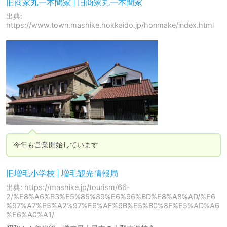
旧商家丸一本間家 | 旧商家丸一本間家
出典:
https://www.town.mashike.hokkaido.jp/honmake/index.html
今年も営業開始しています
旧増毛小学校 | 増毛観光情報局
出典: https://mashike.jp/tourism/66-
2/%E8%A6%B3%E5%85%89%E6%96%BD%E8%A8%AD/%E6
%97%A7%E5%A2%97%E6%AF%9B%E5%B0%8F%E5%AD%A6
%E6%A0%A1/