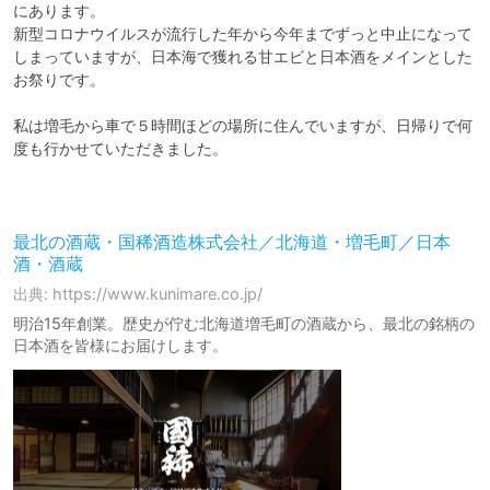
にあります。

新型コロナウイルスが流行した年から今年までずっと中止になって
しまっていますが、日本海で獲れる甘エビと日本酒をメインとした
お祭りです。

私は増毛から車で５時間ほどの場所に住んでいますが、日帰りで何
度も行かせていただきました。

最北の酒蔵・国稀酒造株式会社／北海道・増毛町／日本
酒・酒蔵
出典: https://www.kunimare.co.jp/
明治15年創業。歴史が佇む北海道増毛町の酒蔵から、最北の銘柄の
日本酒を皆様にお届けします。