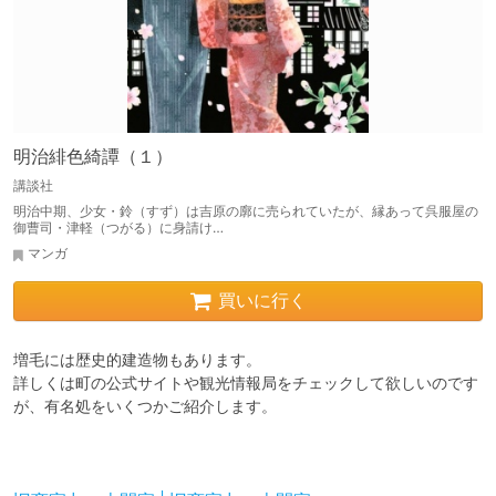
明治緋色綺譚（１）
講談社
明治中期、少女・鈴（すず）は吉原の廓に売られていたが、縁あって呉服屋の
御曹司・津軽（つがる）に身請け…
マンガ
買いに行く
増毛には歴史的建造物もあります。

詳しくは町の公式サイトや観光情報局をチェックして欲しいのです
が、有名処をいくつかご紹介します。
