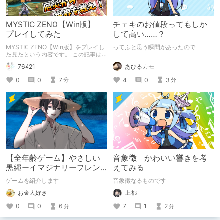
MYSTIC ZENO【Win版】
チェキのお値段ってもしか
プレイしてみた
して高い……？
MYSTIC ZENO【Win版】をプレイし
ってふと思う瞬間があったので
た見たという内容です。 この記事は
通常のクリエイターズ記事です。
あひるカモ
76421
4
0
3
0
0
7
分
分
【全年齢ゲーム】やさしい
音象徴 かわいい響きを考
黒縄ーイマジナリーフレン
えてみる
ドの「彼」と過ごすおぼん
ゲームを紹介します
音象徴なるものです
やすみー
お金大好き
上都
0
0
6
7
1
2
分
分