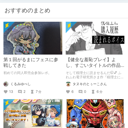
おすすめのまとめ
第１回がるまにフェスに参
【健全な羞恥プレイ】よ
戦してきた
し、すごいタイトルの作品
をまた買おう。【湧き上が
初めての同人即売会参加レポ。
そして税理士に読ませるんだ🤭💕 ふ
る不健全な気持ち】
わふわ電子研究所さま作『税理士に購
入履歴読まれるボイス』の感想レビュ
くるみゆべし
タヌキのとぅーこさん
ーです！
13
2
7
6
0
6
分
分