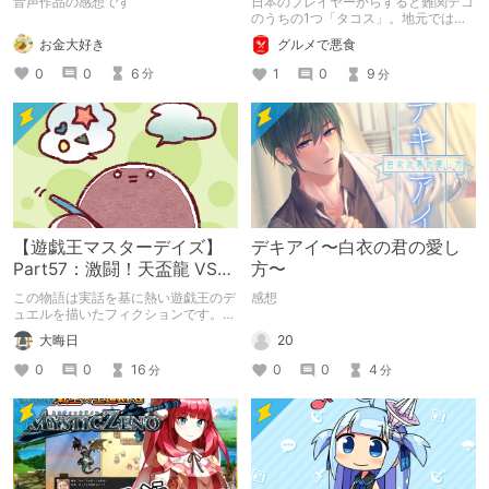
音声作品の感想です
日本のプレイヤーからすると難関デコ
れて堕とされる。
Bloom】
のうちの1つ「タコス」。地元では見
つけられなかった男が広島で探す旅を
お金大好き
グルメで悪食
お送りします。ねくすと5月のテーマ
「お出かけの記録」。
0
0
6
1
0
9
分
分
【遊戯王マスターデイズ】
デキアイ〜白衣の君の愛し
Part57：激闘！天盃龍 VS
方〜
千年D【架空デュエル】
この物語は実話を基に熱い遊戯王のデ
感想
ュエルを描いたフィクションです。
（自分用メモ：2025-05-14）
20
大晦日
0
0
4
0
0
16
分
分