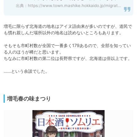
出典：
https://www.town.mashike.hokkaido.jp/migration/about/index.html
増毛に限らず北海道の地名はアイヌ語由来が多いのですが、道民で
も慣れ親しんだ場所以外の地名は読めないところもあります。

そもそも市町村数が全国で一番多く179あるので、全部を知ってい
る人のほうが稀だと思います。

ちなみに市町村数の第二位は長野県ですが、北海道は倍以上です。

……という余談でした。

増毛春の味まつり