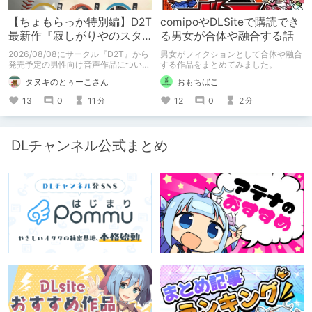
【ちょもらっか特別編】D2T
comipoやDLSiteで購読でき
最新作『寂しがりやのスタ
る男女が合体や融合する話
ーダストと触れあって』制
2026/08/08にサークル『D2T』から
男女がフィクションとして合体や融合
作陣にインタビュー！🎤
発売予定の男性向け音声作品について
する作品をまとめてみました。
逆神ラニさんと不束こけしさんにお話
タヌキのとぅーこさん
おもちばこ
聞いちゃいました！夏コミに関する告
知もあります！
13
0
11
12
0
2
分
分
DLチャンネル公式まとめ