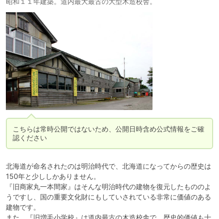
昭和１１年建築。道内最大最古の大型木造校舎。
こちらは常時公開ではないため、公開日時含め公式情報をご確
認ください
北海道が命名されたのは明治時代で、北海道になってからの歴史は
150年と少ししかありません。

『旧商家丸一本間家』はそんな明治時代の建物を復元したもののよ
うですし、国の重要文化財にもしていされている非常に価値のある
建物です。

また、『旧増毛小学校』は道内最古の木造校舎で、歴史的価値も十