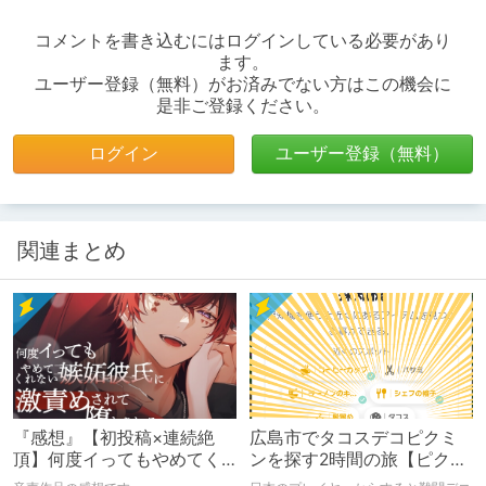
コメントを書き込むにはログインしている必要があり
ます。
ユーザー登録（無料）がお済みでない方はこの機会に
是非ご登録ください。
ログイン
ユーザー登録（無料）
関連まとめ
『感想』【初投稿×連続絶
広島市でタコスデコピクミ
頂】何度イってもやめてく
ンを探す2時間の旅【ピクミ
れない嫉妬彼氏に激責めさ
ンブルーム / Pikmin