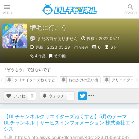
DLチャンネル
MENU
SEARCH
増毛に行こう
まだ名前がありません
投稿：2022.05.11
更新：2023.05.29
71 view
0
6
分
その他
4
作品
『ぞうもう』ではないです
クリエイターズねくすと
お出かけの思い出
クリエイターズ
いいね
9
ウォッチ
1
【DLチャンネルクリエイターズねくすと】5月のテーマ |
DLチャンネル｜サービスインフォメーション 株式会社エイ
シス
出典: https://info.eisys.co.jp/dlchannel/4dc13230135ecb08?