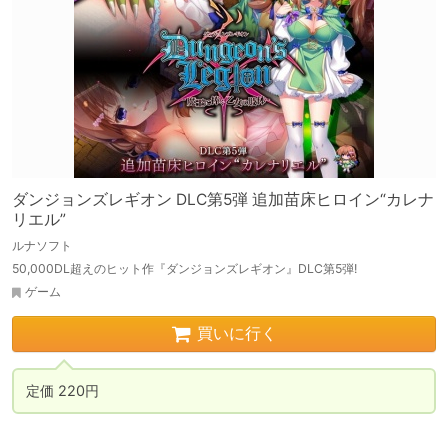
ダンジョンズレギオン DLC第5弾 追加苗床ヒロイン“カレナ
リエル”
ルナソフト
50,000DL超えのヒット作『ダンジョンズレギオン』DLC第5弾!
ゲーム
買いに行く
定価 220円