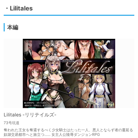
・Lilitales
本編
Lilitales -リリテイルズ-
73号坑道
奪われた王女を奪還するべく少女騎士はたった一人、悪人とならず者の蔓延る
奴隷交易都市へと旅立つ…… 女主人公陵辱ダンジョンRPG