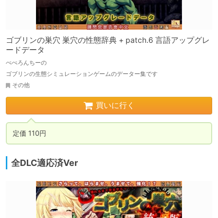
ゴブリンの巣穴 巣穴の性態辞典 + patch.6 言語アップグレ
ードデータ
ぺぺろんちーの
ゴブリンの生態シミュレーションゲームのデーター集です
その他
買いに行く
定価 110円
全DLC適応済Ver