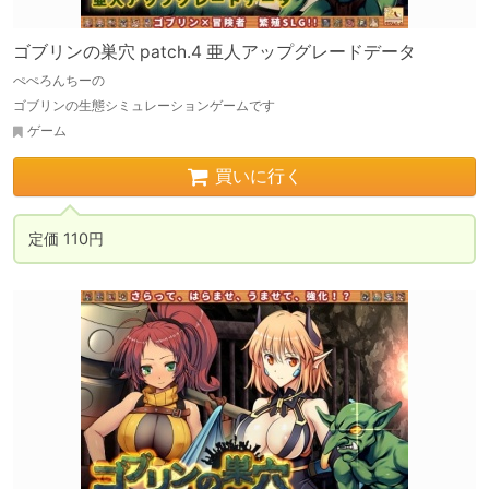
ゴブリンの巣穴 patch.4 亜人アップグレードデータ
ぺぺろんちーの
ゴブリンの生態シミュレーションゲームです
ゲーム
買いに行く
定価 110円