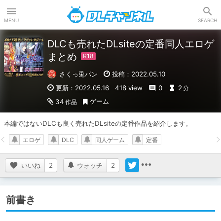
DLチャンネル
MENU
SEARCH
DLCも売れたDLsiteの定番同人エロゲ
まとめ
さくっ兎パン
投稿：2022.05.10
更新：2022.05.16
418 view
0
2
分
ゲーム
34
作品
本編ではないDLCも良く売れたDLsiteの定番作品を紹介します。
エロゲ
DLC
同人ゲーム
定番
いいね
2
ウォッチ
2
前書き