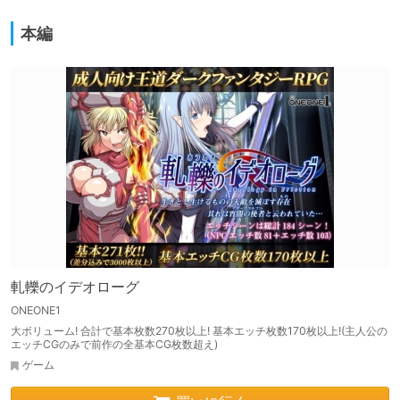
本編
軋轢のイデオローグ
ONEONE1
大ボリューム! 合計で基本枚数270枚以上! 基本エッチ枚数170枚以上!(主人公の
エッチCGのみで前作の全基本CG枚数超え)
ゲーム