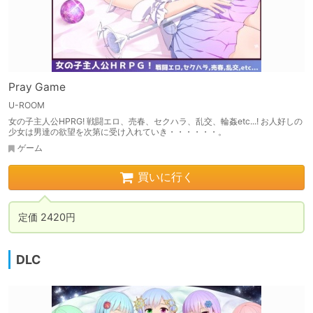
Pray Game
U-ROOM
女の子主人公HPRG! 戦闘エロ、売春、セクハラ、乱交、輪姦etc...! お人好しの
少女は男達の欲望を次第に受け入れていき・・・・・・。
ゲーム
買いに行く
定価 2420円
DLC