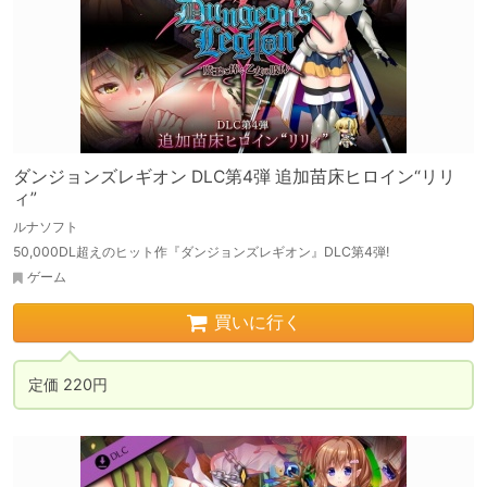
ダンジョンズレギオン DLC第4弾 追加苗床ヒロイン“リリ
ィ”
ルナソフト
50,000DL超えのヒット作『ダンジョンズレギオン』DLC第4弾!
ゲーム
買いに行く
定価 220円