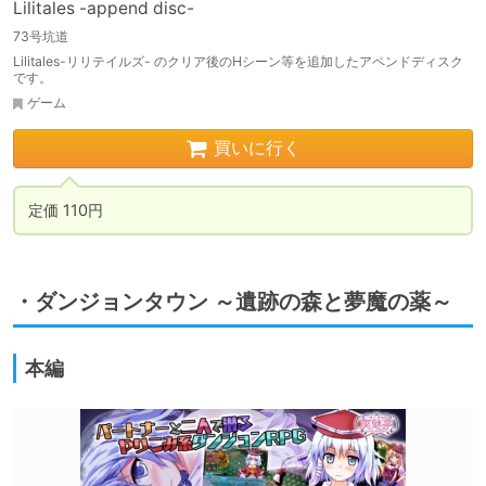
Lilitales -append disc-
73号坑道
Lilitales-リリテイルズ- のクリア後のHシーン等を追加したアペンドディスク
です。
ゲーム
買いに行く
定価 110円
・ダンジョンタウン ～遺跡の森と夢魔の薬～
本編