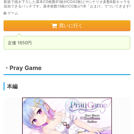
新規で描き下ろした基本CG枚数81枚(HCG43枚)とHシナリオ多数&新キャラを
追加できるパッチです。基本枚数15枚のCG集が1本「おまけ」でついてきます!
ゲーム
買いに行く
定価 1650円
・Pray Game
本編