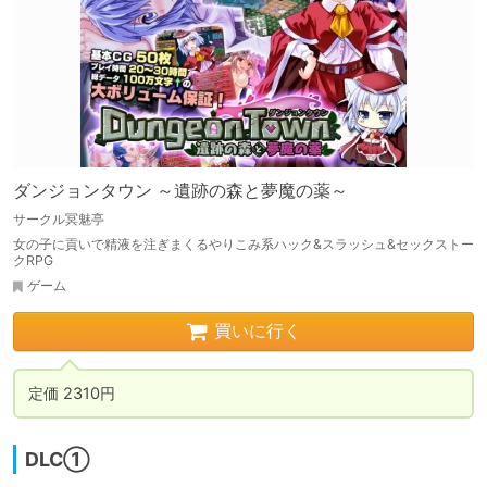
ダンジョンタウン ～遺跡の森と夢魔の薬～
サークル冥魅亭
女の子に貢いで精液を注ぎまくるやりこみ系ハック&スラッシュ&セックストー
クRPG
ゲーム
買いに行く
定価 2310円
DLC①