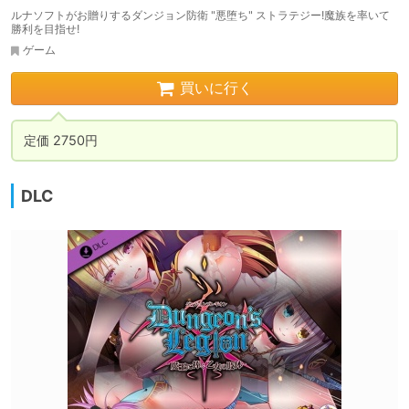
ルナソフトがお贈りするダンジョン防衛 "悪堕ち" ストラテジー!魔族を率いて
勝利を目指せ!
ゲーム
買いに行く
定価 2750円
DLC