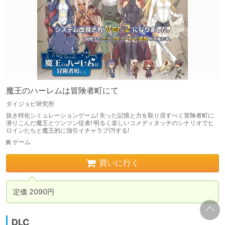
魔王のハーレムは冒険者町にて
ダイジョビ研究所
抜き特化シミュレーションゲーム! 失った記憶と力を取り戻すべく冒険者町に
潜りこんだ魔王とツンツン従者! 明るく楽しいコメディタッチのシナリオでヒ
ロインたちと魔王的に強引イチャラブ(?)する!
ゲーム
買いに行く
定価 2090円
DLC