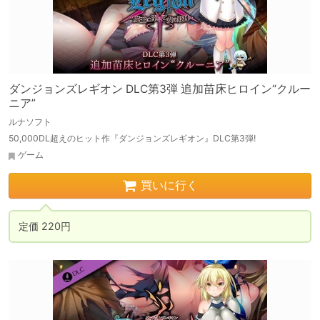
ダンジョンズレギオン DLC第3弾 追加苗床ヒロイン“クルー
ニア”
ルナソフト
50,000DL超えのヒット作『ダンジョンズレギオン』DLC第3弾!
ゲーム
買いに行く
定価 220円