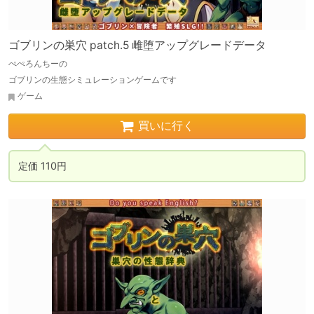
ゴブリンの巣穴 patch.5 雌堕アップグレードデータ
ぺぺろんちーの
ゴブリンの生態シミュレーションゲームです
ゲーム
買いに行く
定価 110円