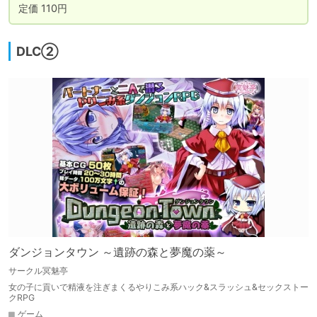
定価 110円
DLC②
ダンジョンタウン ～遺跡の森と夢魔の薬～
サークル冥魅亭
女の子に貢いで精液を注ぎまくるやりこみ系ハック&スラッシュ&セックストー
クRPG
ゲーム