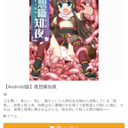
【Android版】夜想噺知夜
縁
人を襲い、食らい、犯し、殺すという人間社会を闇から浸食している『妖
怪』。妖怪と戦う為、知夜は古い書物の力を借りて妖怪達との戦いに挑む。そ
れは、凌辱と屈辱に晒されながらも、前を向いて戦う人間の物語――
ゲーム
買いに行く