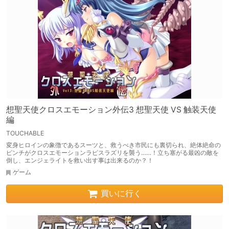
想聖天使クロスエモーション外伝3 想聖天使 VS 触装天使
編
TOUCHABLE
変身ヒロインの象徴であるスーツと、救うべき市民にも裏切られ、絶体絶命の
ピンチがクロスエモーションラピスラズリを襲う……！立ち塞がる最凶の敵を
倒し、エンジェライトを救い出す事は出来るのか？！
ゲーム
買いに行く