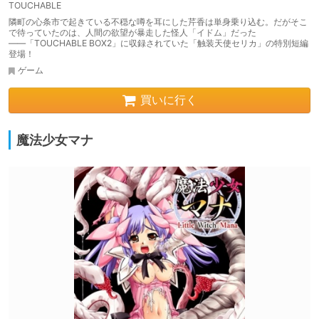
TOUCHABLE
隣町の心条市で起きている不穏な噂を耳にした芹香は単身乗り込む。だがそこ
で待っていたのは、人間の欲望が暴走した怪人「イドム」だった
――「TOUCHABLE BOX2」に収録されていた「触装天使セリカ」の特別短編
登場！
ゲーム
買いに行く
魔法少女マナ