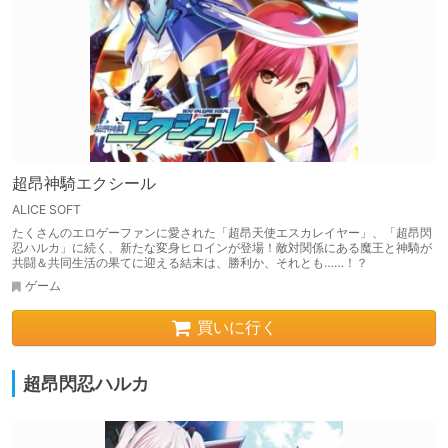
超昂神騎エクシール
ALICE SOFT
たくさんのエロゲーファンに愛された「超昂天使エスカレイヤー」、「超昂閃
忍ハルカ」に続く、新たな変身ヒロインが登場！敵対関係にある魔王と神騎が
共闘＆共同生活の果てに迎える結末は、勝利か、それとも……！？
ゲーム
買いに行く
超昂閃忍ハルカ