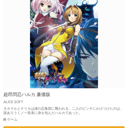
超昂閃忍ハルカ 廉価版
ALICE SOFT
タカマルとナリカは謎の忍集団に襲われる。二人のピンチにかけつけたのは、
誰あろうくノ一装束に身を包んだハルカであった。
ゲーム