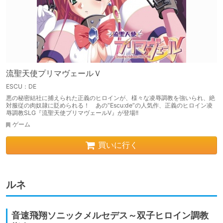
流聖天使プリマヴェールＶ
ESCU：DE
悪の秘密結社に捕えられた正義のヒロインが、様々な凌辱調教を強いられ、絶
対服従の肉奴隷に貶められる！ あの“Escu:de”の人気作、正義のヒロイン凌
辱調教SLG『流聖天使プリマヴェールV』が登場!!
ゲーム
買いに行く
ルネ
音速飛翔ソニックメルセデス～双子ヒロイン調教