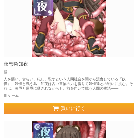
夜想噺知夜
縁
人を襲い、食らい、犯し、殺すという人間社会を闇から浸食している『妖
怪』。妖怪と戦う為、知夜は古い書物の力を借りて妖怪達との戦いに挑む。そ
れは、凌辱と屈辱に晒されながらも、前を向いて戦う人間の物語――
ゲーム
買いに行く