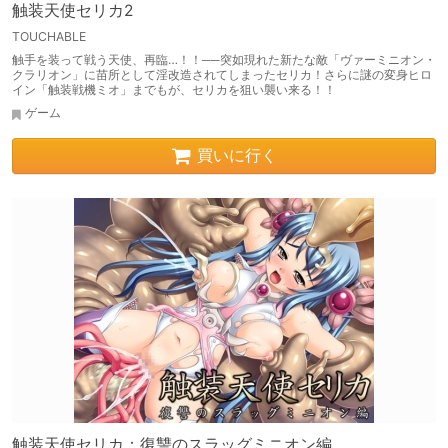
触装天使セリカ2
TOUCHABLE
触手を装って戦う天使、再臨…！！──突如現れた新たな敵「ヴァーミニオン・
クラリオン」に苗所として淫改造されてしまったセリカ！さらに謎の変身ヒロ
イン「触装戦機ミオ」までもが、セリカを狙い襲い来る！！
ゲーム
買いに行く
触装天使セリカ：復讐のスラッグミニオン編