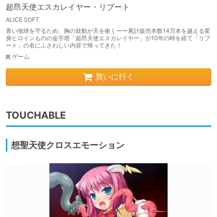
超昂天使エスカレイヤー・リブート
ALICE SOFT
青い地球を守るため、胸の鼓動が天を衝くーー累計販売本数14万本を越える変
身ヒロインものの金字塔「超昂天使エスカレイヤー」が10年の時を経て「リブ
ート」の名にふさわしい内容で帰ってきた！
ゲーム
買いに行く
TOUCHABLE
想聖天使クロスエモーション