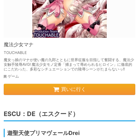
魔法少女マナ
TOUCHABLE
魔女っ娘のマナが使い魔の九郎とともに世界征服を目指して奮闘する、魔法少
女触手陵辱AVG! 魔法少女モノ定番「捕まって辱められるヒロイン」に徹底的
にこだわった、多彩なシチュエーションでの陵辱シーンがたまらないっ!!
ゲーム
買いに行く
ESCU：DE（エスクード）
遊聖天使プリマヴェールDrei