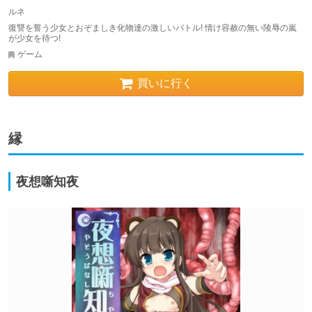
ルネ
復讐を誓う少女とおぞましき化物達の激しいバトル! 情け容赦の無い陵辱の嵐
が少女を待つ!
ゲーム
買いに行く
縁
夜想噺知夜