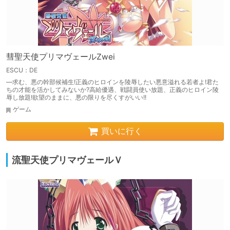
彗聖天使プリマヴェールZwei
ESCU：DE
—求む、悪の幹部候補生!正義のヒロインを陵辱したい悪意溢れる若者よ!君た
ちの才能を活かしてみないか?高給優遇、戦闘員使い放題、正義のヒロイン陵
辱し放題!欲望のままに、悪の限りを尽くすがいい!!
ゲーム
買いに行く
流聖天使プリマヴェールＶ