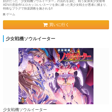
好評だった「少女戦機ソウルイーター」の流れを汲む、戦う変身美少女陵辱
ADVの意欲作!エロカッコいいスーツを身に纏った美少女戦士が悪者に捕まり、
特殊なプラグで快楽調教を施される!!
ゲーム
買いに行く
少女戦機ソウルイーター
少女戦機ソウルイーター