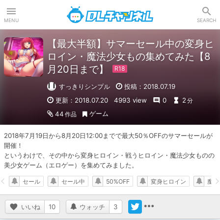
DLチャンネル
MENU
SEARCH
【最大半額】サマーセール中の変身ヒ
ロイン・魔法少女もの集めてみた【8
月20日まで】
すっきりシンプル
投稿：2018.07.19
更新：2018.07.20
4993 view
0
2
分
ゲーム
44
作品
2018年7月19日から8月20日12:00までで最大50％OFFのサマーセールが
開催！

というわけで、その中から変身ヒロイン・戦うヒロイン・魔法少女ものの
美少女ゲーム（エロゲー）を集めてみました。
セール
セール中
50%OFF
変身ヒロイン
魔法
いいね
10
ウォッチ
3