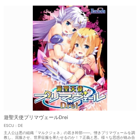
遊聖天使プリマヴェールDrei
ESCU：DE
主人公は悪の組織「マルクジェネ」の若き幹部――。憎きプリマヴェールを調
教し、屈服させ、世界征服を果たせるのか！？正義と悪。様々な思惑が絡み合