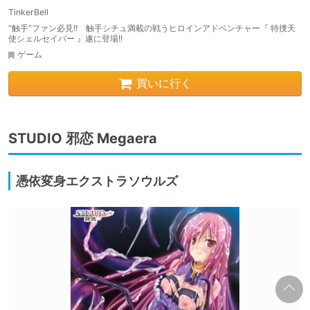
TinkerBell
“触手”ファン必見!! 触手シチュ満載の戦うヒロインアドベンチャー『 特捜天
使シェルセイバー 』遂に登場!!
ゲーム
買いに行く
STUDIO 邪恋 Megaera
憑依変身エクストラソウルズ