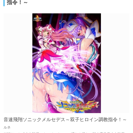
指令！～
音速飛翔ソニックメルセデス～双子ヒロイン調教指令！～
ルネ