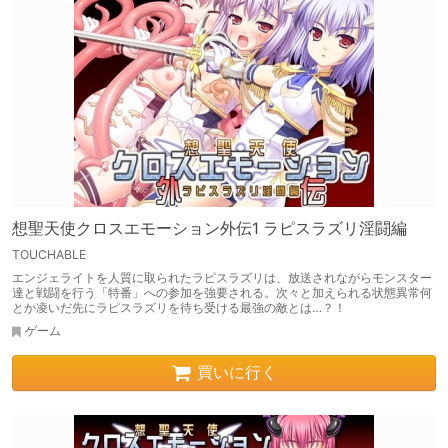
想聖天使クロスエモーション外伝1 ラピスラズリ淫闘編
TOUCHABLE
エンジェライトを人質に取られたラピスラズリは、放送されながらモンスター
達と戦闘を行う「特番」への参加を強要される。次々と加えられる状態異常何
とか凌いだ先にラピスラズリを待ち受ける最強の敵とは…？！
ゲーム
買いに行く