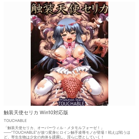
触装天使セリカ Win10対応版
TOUCHABLE
「触装天使セリカ、オーバーウィル・メタモルフォーゼ！」
——“TOUCHABLE”が放つ変身ヒロイン触手凌辱モノが登場！戦えば戦うほ
ど、寄生生物は少女の肉体を蹂躙し、淫らに堕としていく！