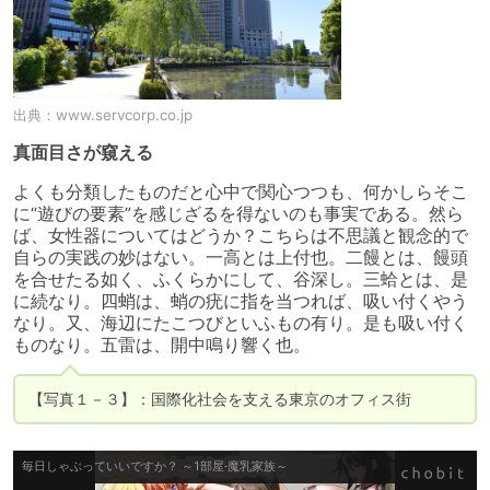
出典：
www.servcorp.co.jp
真面目さが窺える
よくも分類したものだと心中で関心つつも、何かしらそこ
に“遊びの要素”を感じざるを得ないのも事実である。然ら
ば、女性器についてはどうか？こちらは不思議と観念的で
自らの実践の妙はない。一高とは上付也。二饅とは、饅頭
を合せたる如く、ふくらかにして、谷深し。三蛤とは、是
に続なり。四蛸は、蛸の疣に指を当つれば、吸い付くやう
なり。又、海辺にたこつびといふもの有り。是も吸い付く
ものなり。五雷は、開中鳴り響く也。
【写真１－３】：国際化社会を支える東京のオフィス街