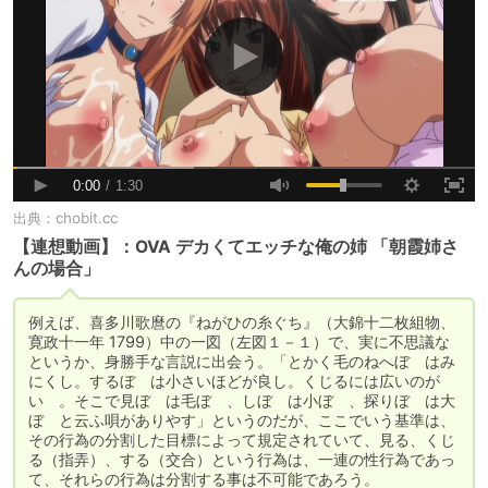
出典：
chobit.cc
【連想動画】：OVA デカくてエッチな俺の姉 「朝霞姉さ
んの場合」
例えば、喜多川歌麿の『ねがひの糸ぐち』（大錦十二枚組物、
寛政十一年 1799）中の一図（左図１－１）で、実に不思議な
というか、身勝手な言説に出会う。「とかく毛のねへぼゞはみ
にくし。するぼゞは小さいほどが良し。くじるには広いのが
いゝ。そこで見ぼゞは毛ぼゞ、しぼゞは小ぼゞ、探りぼゞは大
ぼゞと云ふ唄がありやす」というのだが、ここでいう基準は、
その行為の分割した目標によって規定されていて、見る、くじ
る（指弄）、する（交合）という行為は、一連の性行為であっ
て、それらの行為は分割する事は不可能であろう。