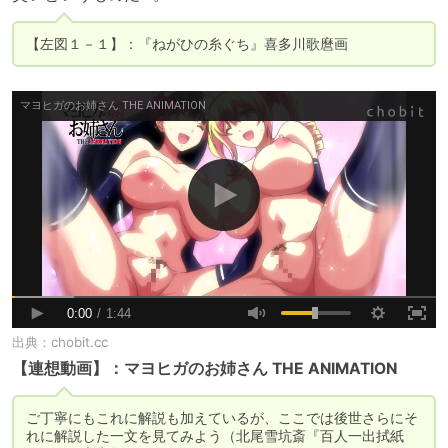
【左図１－１】：『ねがひの糸ぐち』喜多川歌麿画
出典：
chobit.cc
【連想動画】：マヨヒガのお姉さん THE ANIMATION
ご丁寧にもこれに解説も加えているが、ここでは後世さらにそ
れに解説した一文を見てみよう（北尾雪坑斎『百人一出拭紙