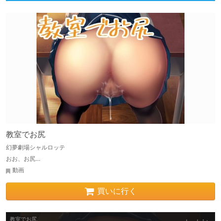
教室でお尻
幻夢劇場シャルロッテ
おお、お尻…
動画
買いに行く