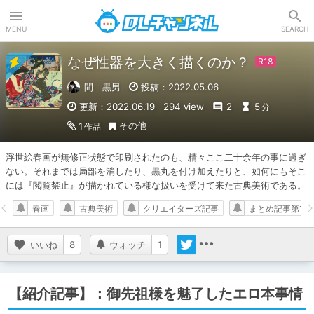
DLチャンネル
MENU
SEARCH
なぜ性器を大きく描くのか？
間 黒男
投稿：2022.05.06
更新：2022.06.19
294 view
2
5
分
その他
1
作品
浮世絵春画が無修正状態で印刷されたのも、精々ここ二十余年の事に過ぎ
ない。それまでは局部を消したり、黒丸を付け加えたりと、如何にもそこ
には『閲覧禁止』が描かれている様な扱いを受けて来た古典美術である。
春画
古典美術
クリエイターズ記事
まとめ記事第10
いいね
8
ウォッチ
1
【紹介記事】：御先祖様を魅了したエロ本事情