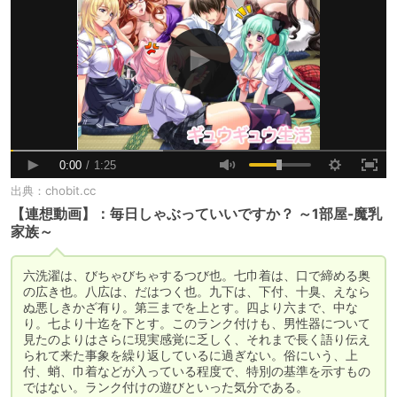
出典：
chobit.cc
【連想動画】：毎日しゃぶっていいですか？ ～1部屋-魔乳
家族～
六洗濯は、びちゃびちゃするつび也。七巾着は、口で締める奥
の広き也。八広は、だはつく也。九下は、下付、十臭、えなら
ぬ悪しきかざ有り。第三までを上とす。四より六まで、中な
り。七より十迄を下とす。このランク付けも、男性器について
見たのよりはさらに現実感覚に乏しく、それまで長く語り伝え
られて来た事象を繰り返しているに過ぎない。俗にいう、上
付、蛸、巾着などが入っている程度で、特別の基準を示すもの
ではない。ランク付けの遊びといった気分である。