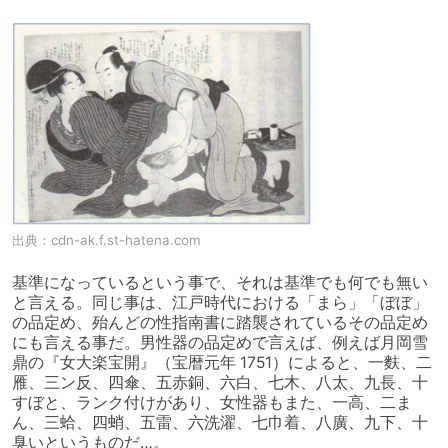
出典：
cdn-ak.f.st-hatena.com
基準になっているという事で、それは基準でも何でも無い
と言える。同じ事は、江戸時代における「まら」「ぼぼ」
の品定め、殆んどの性指南書に踏襲されているその品定め
にも言える事だ。男性器の品定めで言えば、例えば月岡雪
鼎の『女大楽宝開』（宝暦元年 1751）によると、一麩、二
雁、三ン反、四傘、五赤銅、六白、七木、八太、九長、十
すぼと、ランク付けがあり、女性器もまた、一高、二ま
ん、三蛤、四蛸、五雷、六洗濯、七巾着、八廣、九下、十
臭いというものだ…。