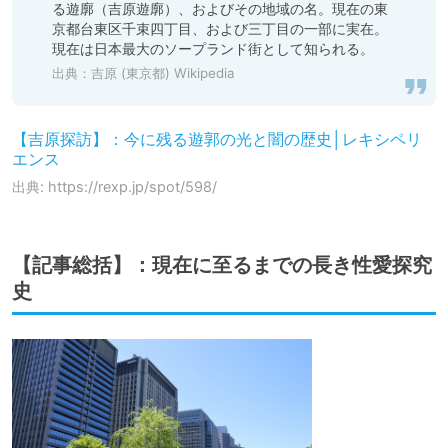
る遊廓（吉原遊廓）、およびその地域の名。現在の東
京都台東区千束四丁目、および三丁目の一部に実在。
現在は日本最大のソープランド街として知られる。
出典：
吉原 (東京都) Wikipedia
【吉原探訪】：今に残る遊郭の光と闇の歴史│レキシペリ
エンス
出典: https://rexp.jp/spot/598/
【記事総括】：現在に至るまでの長き性愛探究
史