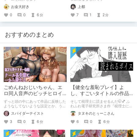
やすみー
お金大好き
上都
0
0
6
7
1
2
分
分
おすすめのまとめ
ごめんねおじいちゃん、エ
【健全な羞恥プレイ】よ
ロ同人音声のビッチヒロイ
し、すごいタイトルの作品
ンに名前使って～過去作品
をまた買おう。【湧き上が
ずっと頭の中にあって作品に反映した
そして税理士に読ませるんだ🤭💕 ふ
コンセプトを思い出そう～
る不健全な気持ち】
ようなしてないような設定とか、うち
わふわ電子研究所さま作『税理士に購
のヒロイン達の名づけの法則とかを頭
入履歴読まれるボイス』の感想レビュ
スパイダーテイスト
タヌキのとぅーこさん
の中の映●研の金●さんに「そこにあ
ーです！
っちゃいけねえんだよ」といわれたの
3
0
6
6
0
6
分
分
でとりあえず垂れ流します。