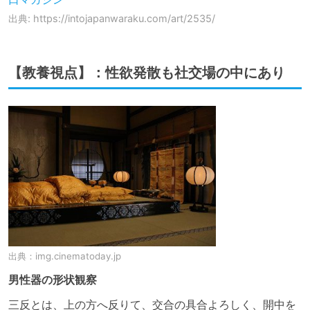
出典: https://intojapanwaraku.com/art/2535/
【教養視点】：性欲発散も社交場の中にあり
出典：
img.cinematoday.jp
男性器の形状観察
三反とは、上の方へ反りて、交合の具合よろしく、開中を