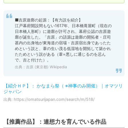
■吉原遊廓の起源：【有力説を紹介】

江戸幕府開設間もない1617年、日本橋葺屋町（現在の
日本橋人形町）に遊廓が許可され、幕府公認の吉原遊
廓が誕生した。「吉原」の語源は遊廓の開拓者・庄司
甚内の出身地が東海道の宿場・吉原宿出身であったた
めという説と、葦の生い茂る低湿地を開拓して築かれ
たためという説がある（葦=悪しに通じるのを忌ん
で、吉と付けた）。
出典：
吉原 (東京都) Wikipedia
【紹介ＨＰ】： かなまら祭（ ※神事のみ開催）｜オマツリ
ジャパン
出典: https://omatsurijapan.com/search/m/518/
【推薦作品】：連想力を育んでいる作品