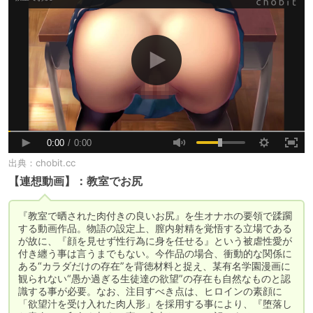
出典：
chobit.cc
【連想動画】：教室でお尻
『教室で晒された肉付きの良いお尻』を生オナホの要領で蹂躙
する動画作品。物語の設定上、膣内射精を覚悟する立場である
が故に、『顔を見せず性行為に身を任せる』という被虐性愛が
付き纏う事は言うまでもない。今作品の場合、衝動的な関係に
ある“カラダだけの存在”を背徳材料と捉え、某有名学園漫画に
観られない“愚か過ぎる生徒達の欲望”の存在も自然なものと認
識する事が必要。なお、注目すべき点は、ヒロインの素顔に
「欲望汁を受け入れた肉人形」を採用する事により、『堕落し