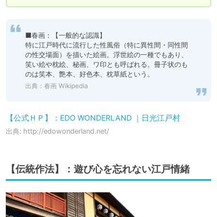
■春画：【一般的な認識】

特に江戸時代に流行した性風俗（特に異性間・同性間
の性交場面）を描いた絵画。浮世絵の一種でもあり、
笑い絵や枕絵、秘画、ワ印とも呼ばれる。冊子状のも
のは笑本、艶本、好色本、枕草紙という。
出典：
春画 Wikipedia
【公式ＨＰ】：EDO WONDERLAND ｜日光江戸村
出典: http://edowonderland.net/
【伝統作法】：遊び心を忘れない江戸情緒