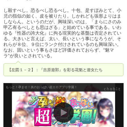
し殺すべし。恐るべし恐るべし。十包、是すぼみとて、小
児の指似の如く、皮を被りたり。しかれども張形よりはま
しならん。というのだが、興味深いのは、「まらにさのみ
甲乙有るべしとも思はざる」と始めている事である。いわ
ゆる『性器の誇大化』に拘る現実的な基盤は否定されてい
る。大きいと言えば、太い、長いという事になろうが、そ
れらが８位、９位にランク付けされているのも興味深い。
なお、固いという事もさほど評価されておらず、“魅マ
ラ”が良いとされている。
【左図１－２】：『吉原遊郭』を彩る花魁と遊女たち