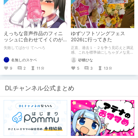
えっちな音声作品のフィニ
ゆずソフトソングフェス
ッシュに合わせてイくのが
2026に行ってきた
下手すぎる【失敗した話】
失敗してばかり てへぺろ
正直、過去１・２を争う見応えと満足
感、これを標準値にしちゃダメな見本
かも
名無しのスケベ
砂糖ひな
9
2
11
5
3
13
分
分
DLチャンネル公式まとめ