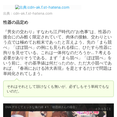
出典：
cdn-ak.f.st-hatena.com
性器の品定め
『男女の交わり』すなわち江戸時代の“お色事”は、性器の
接合にのみ酷く限定されていて、肉体の接触、交わりとい
う点では極めてお粗末であったと言えよう。先の「まら競
べ」「ぼぼ競べ」の例にも見られる様に、ひたすら性器に
拘りを見せている。これは一体何なのだろうか…？考える
必要がありそうである。まず「まら競べ」「ぼぼ競べ」を
いう前に、その基準値は何だったのか。ただ大小競べであ
れば、『春画における誇大表現』を是とするだけで問題は
単純化されてしまう。
それはそれとして頷けなくも無いが、必ずしもそう単純でもな
いのだ。