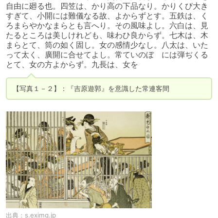
自由に廻る也。四笠は、かり高の下品なり。かりくび大き
すぎて、小開には難儀なる故、よからずとす。五鉄は、く
ろまらやかなまらとも言へり。その風味よし。六白は、見
たるところは美しけれども、味わひ良からず。七木は、木
まらとて、筒の如く固し。女の感情少なし。八太は、いた
って太く、廣開に合せてよし。常ていのぼゞには弾ぢくる
とて、女の方よからず。九長は、女を
【写真１－２】：『吉原遊郭』を意識した常連客間
出典：
s.eximg.jp