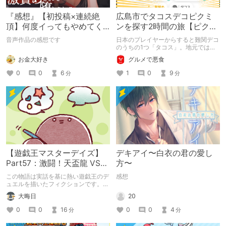
『感想』【初投稿×連続絶
広島市でタコスデコピクミ
頂】何度イってもやめてく
ンを探す2時間の旅【ピクミ
れない嫉妬彼氏に激責めさ
ンブルーム / Pikmin
音声作品の感想です
日本のプレイヤーからすると難関デコ
れて堕とされる。
Bloom】
のうちの1つ「タコス」。地元では見
つけられなかった男が広島で探す旅を
お金大好き
グルメで悪食
お送りします。ねくすと5月のテーマ
「お出かけの記録」。
0
0
6
1
0
9
分
分
【遊戯王マスターデイズ】
デキアイ〜白衣の君の愛し
Part57：激闘！天盃龍 VS
方〜
千年D【架空デュエル】
この物語は実話を基に熱い遊戯王のデ
感想
ュエルを描いたフィクションです。
（自分用メモ：2025-05-14）
20
大晦日
0
0
4
0
0
16
分
分