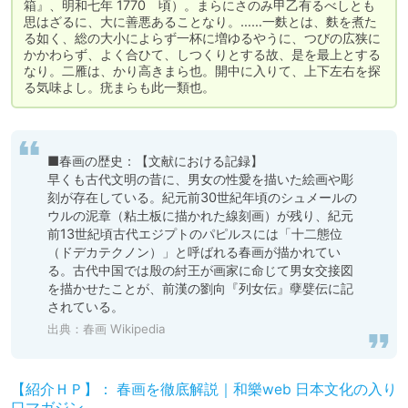
箱』、明和七年 1770　頃）。まらにさのみ甲乙有るべしとも
思はざるに、大に善悪あることなり。……一麩とは、麩を煮た
る如く、総の大小によらず一杯に増ゆるやうに、つびの広狭に
かかわらず、よく合ひて、しつくりとする故、是を最上とする
なり。二雁は、かり高きまら也。開中に入りて、上下左右を探
る気味よし。疣まらも此一類也。
■春画の歴史：【文献における記録】

早くも古代文明の昔に、男女の性愛を描いた絵画や彫
刻が存在している。紀元前30世紀年頃のシュメールの
ウルの泥章（粘土板に描かれた線刻画）が残り、紀元
前13世紀頃古代エジプトのパピルスには「十二態位
（ドデカテクノン）」と呼ばれる春画が描かれてい
る。古代中国では殷の紂王が画家に命じて男女交接図
を描かせたことが、前漢の劉向『列女伝』孽嬖伝に記
されている。
出典：
春画 Wikipedia
【紹介ＨＰ】： 春画を徹底解説｜和樂web 日本文化の入り
口マガジン