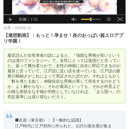
出典：
chobit.cc
【連想動画】：もっと！孕ませ！炎のおっぱい超エロアプ
リ学園！
最近読んだ女性筆者の説によると、『強固な男根が良いという
のは漢のファンタジー』で、女性にとっては迷惑だと言ってい
た。返って幾分柔らかで、女性の伸縮に自在に即応できるのが
最良と言っていて、江戸説に近い説を述べている。江戸説の観
察の精細さがこれによって実証された訳だが、それはともかく
「麩を煮たる如く」伸縮自在な男根が果して存在するのかどう
か、よく解からない。それが最高といっても、それが外見上ど
の様な形状をなす物か判然としていなければ、「まら競べ」の
判定基準には成り得ないだろう。
■吉原（東京都）：【一般的な認識】

江戸時代に江戸郊外に作られた、公許の遊女屋が集ま