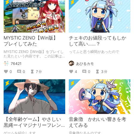
MYSTIC ZENO【Win版】
チェキのお値段ってもしか
プレイしてみた
して高い……？
MYSTIC ZENO【Win版】をプレイし
ってふと思う瞬間があったので
た見たという内容です。 この記事は
通常のクリエイターズ記事です。
あひるカモ
76421
4
0
3
0
0
7
分
分
【全年齢ゲーム】やさしい
音象徴 かわいい響きを考
黒縄ーイマジナリーフレン
えてみる
ドの「彼」と過ごすおぼん
ゲームを紹介します
音象徴なるものです