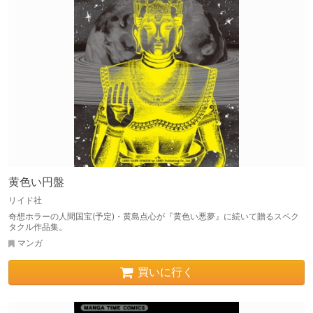
黄色い円盤
リイド社
奇想ホラーの人間国宝(予定)・黄島点心が『黄色い悪夢』に続いて贈るスペク
タクル作品集。
マンガ
買いに行く