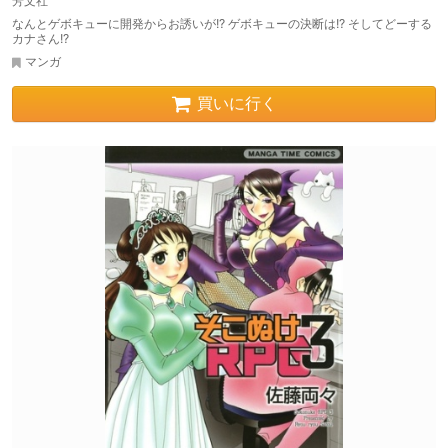
芳文社
なんとゲボキューに開発からお誘いが!? ゲボキューの決断は!? そしてどーする
カナさん!?
マンガ
買いに行く