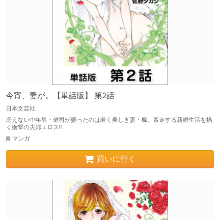
今宵、妻が。【単話版】 第2話
日本文芸社
冴えない中年男・健司が娶ったのは若く美しき妻・楓。暴走する新婚生活を描
く衝撃の夫婦エロス!!
マンガ
買いに行く