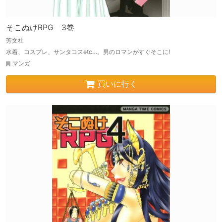
そこぬけRPG 3巻
芳文社
水着、コスプレ、サンタコスetc…。男のロマンがすぐそこに!
マンガ
買いに行く