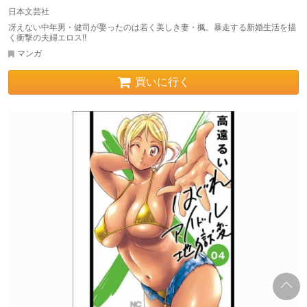
日本文芸社
冴えない中年男・健司が娶ったのは若く美しき妻・楓。暴走する新婚生活を描
く衝撃の夫婦エロス!!
マンガ
買いに行く