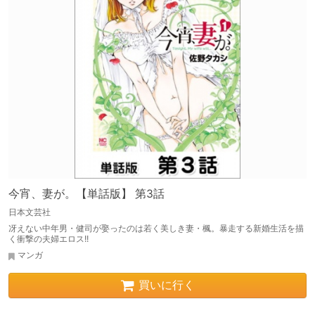
今宵、妻が。【単話版】 第3話
日本文芸社
冴えない中年男・健司が娶ったのは若く美しき妻・楓。暴走する新婚生活を描
く衝撃の夫婦エロス!!
マンガ
買いに行く