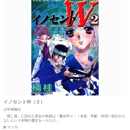
イノセントW（２）
少年画報社
「捜し屋」に訪れた美女の依頼は「魔女狩り」！名前、年齢、性別一切わから
ないという本物の魔女を一人だけ…
マンガ