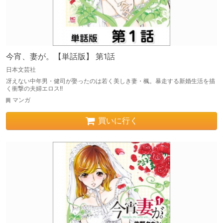
今宵、妻が。【単話版】 第1話
日本文芸社
冴えない中年男・健司が娶ったのは若く美しき妻・楓。暴走する新婚生活を描
く衝撃の夫婦エロス!!
マンガ
買いに行く