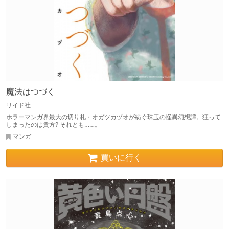
魔法はつづく
リイド社
ホラーマンガ界最大の切り札・オガツカヅオが紡ぐ珠玉の怪異幻想譚。狂って
しまったのは貴方? それとも……。
マンガ
買いに行く