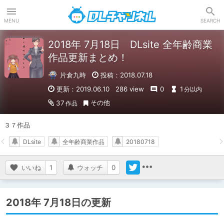
DLチャンネル
MENU
SEARCH
2018年 7月18日 DLsite 全年齢商業
作品更新まとめ！
片倉九時
投稿：2018.07.18
更新：2019.06.10
286 view
0
1
分以内
その他
37
作品
３７作品
DLsite
全年齢商業作品
20180718
いいね
1
ウォッチ
0
2018年 7月18日の更新