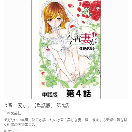
今宵、妻が。【単話版】 第4話
日本文芸社
冴えない中年男・健司が娶ったのは若く美しき妻・楓。暴走する新婚生活を描
く衝撃の夫婦エロス!!
マンガ