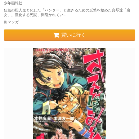
少年画報社
狂気の殺人鬼と化した「ハンター」と生きるための反撃を始めた真琴達「魔
女」。激化する死闘、間引かれてい…
マンガ
買いに行く