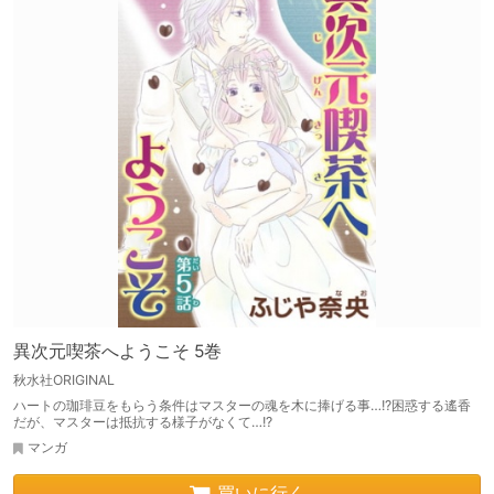
異次元喫茶へようこそ 5巻
秋水社ORIGINAL
ハートの珈琲豆をもらう条件はマスターの魂を木に捧げる事…!?困惑する遙香
だが、マスターは抵抗する様子がなくて…!?
マンガ
買いに行く