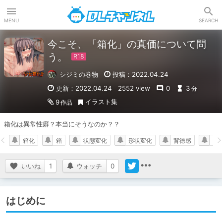
DLチャンネル
MENU
SEARCH
今こそ、「箱化」の真価について問
う。
シジミの巻物
投稿：2022.04.24
更新：2022.04.24
2552 view
0
3
分
イラスト集
9
作品
箱化は異常性癖？本当にそうなのか？？
箱化
箱
状態変化
形状変化
背徳感
■
いいね
1
ウォッチ
0
はじめに