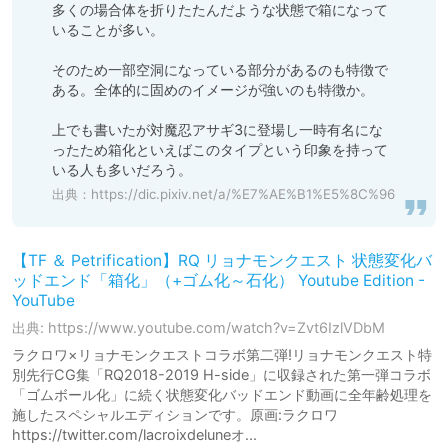
多くの場合体を折りたたんだような状態で箱になって
いることが多い。

そのため一部空洞になっている部分があるのも特徴で
ある。全体的に固めのイメージが強いのも特徴か。

上でも書いたが対魔忍アサギ3に登場し一時有名にな
ったため箱化といえばこのタイプという印象を持って
いる人も多いだろう。
出典：
https://dic.pixiv.net/a/%E7%AE%B1%E5%8C%96
【TF ＆ Petrification】RQ リョナモンクエスト 状態変化バ
ッドエンド「箱化」（+ゴム化～石化） Youtube Edition -
YouTube
出典: https://www.youtube.com/watch?v=Zvt6IzlVDbM
ラクロワ×リョナモンクエストコラボ第二弾!リョナモンクエスト特
別先行CG集「RQ2018-2019 H-side」に収録された第一弾コラボ
「ゴムボール化」に続く状態変化バッドエンド動画に全年齢処理を
施したスペシャルエディションです。原画:ラクロワ
https://twitter.com/lacroixdeluneオ...