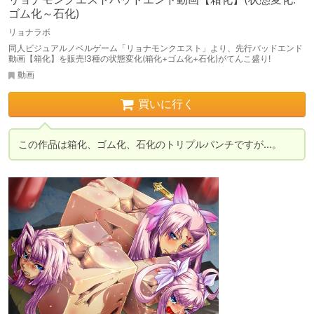
ゴム化～石化)
リョナラボ
同人ビジュアルノベルゲーム「リョナモンクエスト」より、先行バッドエンド
動画【箱化】を販売!3種の状態変化(箱化+ゴム化+石化)がてんこ盛り!
動画
買いに行く
この作品は箱化、ゴム化、石化のトリプルパンチですが...。