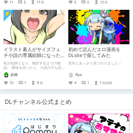
5
0
12
11
5
17
分
分
イラスト素人がサイズフェ
初めて読んだエロ漫画を
チ小説の専属絵師になった
DLsiteで探してみた
お話
私が絵師となり、挫折するまでの物
意外とあっさり見つかりました！
語。 興味を持ったら、小説の方も読
んで欲しいなって感じ 私の絵を使っ
Ryo
鉄棒
てくれてる小説書きさんのページＵＲ
Ｌ
4
1
1
10
1
9
分以内
分
https://www.pixiv.net/users/341489
73/novels?p=1
DLチャンネル公式まとめ