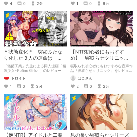
ですが、似てはいますが相容れない趣
4
0
2
1
0
6
分
分
味ですよね。寝取りと寝取られ。 私
は寝取りは好きです。寝取られはそん
なに好きじゃないのです。
＊状態変化＊ 突如ふたな
【NTR初心者にもおすす
り化した３人の運命は
め】「寝取らせクリニッ
「精製少女~Refine Girls~」
ク」で彼女が他人棒に堕ち
「雑菌工業」先生による同人漫画「精
寝取られ初心者にもおすすめな音声作
る
製少女~Refine Girls~」のレビューで
品『寝取らせクリニック』をレビュ
す。
ー。
トロイト
はこさん
1
0
3
2
0
2
分
分
【逆NTR】アイドルと二股
息の長い寝取られシリーズ