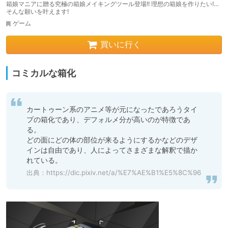
箱娘マニアに贈る究極の箱娘メイキングツール登場!! 理想の箱娘を作りたい!…
そんな願いを叶えます!
ゲーム
買いに行く
コミカルな箱化
カートゥーン系のアニメ等が元になったであろうタイ
プの箱化であり、デフォルメ分が高いのが特徴であ
る。

どの面にどの体の部位が来るようにするかなどのデザ
インは自由であり、人によってさまざまな解釈で描か
れている。
出典：
https://dic.pixiv.net/a/%E7%AE%B1%E5%8C%96