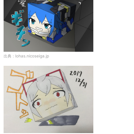
出典：
lohas.nicoseiga.jp