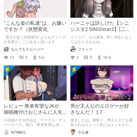
‟こんな姿の私達”は、お嫌い
ハーニャは訝しげた【シニ
ですか？（状態変化
シスタ2 SiNiSistar2】[二次
創作]
‟貴方が思う状態変化”よりもディープ
リーリア、その身体…早く浄化しなく
な世界がここにあると思います。
てはなりませんね
なんでもスムージー
フリッツ
13
0
5
5
0
18
分
分
レビュー 将来有望なJKが、
男が主人公のエロゲーが好
催眠種付けおじさんに人生
きなんだ！１7
台無しにされちゃう話
今回紹介する作品は、サークル「チュ
来ましたね。寝取り。男主人公でも寝
ーベローズ」様の「将来有望なJK
取られはちょっと私にはよくわからな
が、催眠種付けおじさんに人生台無し
いです。 だって取られて興奮するっ
NTR紳士
小心者
にされちゃう話」になります。
て……なぜ？ 否定をするわけではない