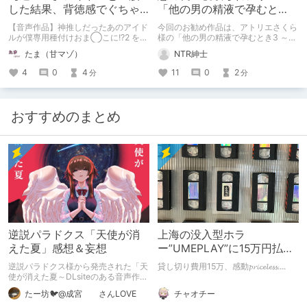
した結果、背徳感でぐちゃ
「他の男の精液で孕むと
ぐちゃに。【幼馴染】
き」
【音声作品】神推しだったあのアイド
今回のお勧め作品は、アトリエさくら
ルが僕専用種付けおま◯こに!?2 を聴
様の「他の男の精液で孕むとき3 ～襖
いたよ！ 紹介、感想、レビューで
の奥でイキ狂う僕の妻～」になりま
たま（甘マゾ）
NTR紳士
す！
す。
4
0
4
11
0
2
分
分
おすすめのまとめ
逆説パラドクス「天使が消
上海の没入型ホラ
えた夏」感想＆妄想
ー”UMEPLAY”に15万円払っ
たら、2作品とも号泣した※
逆説パラドクス様から発売された「天
貸し切り費用15万、感動𝓹𝓻𝓲𝓬𝓮𝓵𝓮𝓼𝓼....
ネタバレなし
使が消えた夏～DLsiteのある音声作品
について～」の感想です。 妄想も多
チャオチー
たー坊🐦@成宮 さんLOVE
いです。